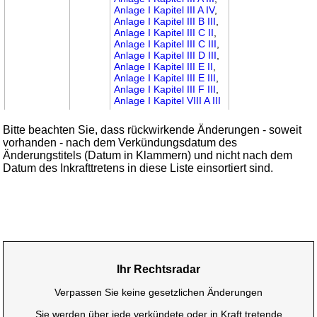
Anlage I Kapitel III A IV
,
Anlage I Kapitel III B III
,
Anlage I Kapitel III C II
,
Anlage I Kapitel III C III
,
Anlage I Kapitel III D III
,
Anlage I Kapitel III E II
,
Anlage I Kapitel III E III
,
Anlage I Kapitel III F III
,
Anlage I Kapitel VIII A III
Bitte beachten Sie, dass rückwirkende Änderungen - soweit
vorhanden - nach dem Verkündungsdatum des
Änderungstitels (Datum in Klammern) und nicht nach dem
Datum des Inkrafttretens in diese Liste einsortiert sind.
Ihr Rechtsradar
Verpassen Sie keine gesetzlichen Änderungen
Sie werden über jede verkündete oder in Kraft tretende