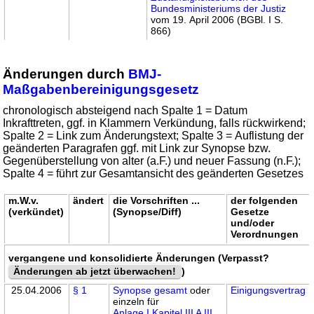
Bundesministeriums der Justiz
vom 19. April 2006 (BGBl. I S.
866)
Änderungen durch
BMJ-
Maßgabenbereinigungsgesetz
chronologisch absteigend nach Spalte 1 = Datum
Inkrafttreten, ggf. in Klammern Verkündung, falls rückwirkend;
Spalte 2 = Link zum Änderungstext; Spalte 3 = Auflistung der
geänderten Paragrafen ggf. mit Link zur Synopse bzw.
Gegenüberstellung von alter (a.F.) und neuer Fassung (n.F.);
Spalte 4 = führt zur Gesamtansicht des geänderten Gesetzes
m.W.v.
ändert
die Vorschriften ...
der folgenden
(verkündet)
(Synopse/Diff)
Gesetze
und/oder
Verordnungen
vergangene und konsolidierte Änderungen (Verpasst?
Änderungen ab jetzt überwachen!
)
25.04.2006
§ 1
Synopse gesamt
oder
Einigungsvertrag
einzeln für
Anlage I Kapitel III A III
,