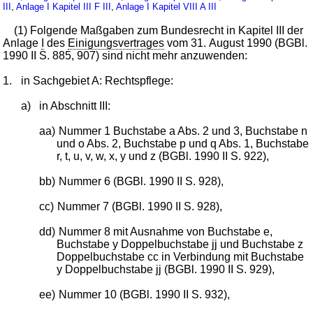
III
,
Anlage I Kapitel III F III
,
Anlage I Kapitel VIII A III
(1) Folgende Maßgaben zum Bundesrecht in Kapitel III der
Anlage
I
des
Einigungsvertrages
vom 31. August 1990 (BGBl.
1990 II S. 885, 907) sind nicht mehr anzuwenden:
1.
in Sachgebiet A: Rechtspflege:
a)
in Abschnitt III:
aa)
Nummer 1 Buchstabe a Abs. 2 und 3, Buchstabe n
und o Abs. 2, Buchstabe p und q Abs. 1, Buchstabe
r, t, u, v, w, x, y und z (BGBl. 1990 II S. 922),
bb)
Nummer 6 (BGBl. 1990 II S. 928),
cc)
Nummer 7 (BGBl. 1990 II S. 928),
dd)
Nummer 8 mit Ausnahme von Buchstabe e,
Buchstabe y Doppelbuchstabe jj und Buchstabe z
Doppelbuchstabe cc in Verbindung mit Buchstabe
y Doppelbuchstabe jj (BGBl. 1990 II S. 929),
ee)
Nummer 10 (BGBl. 1990 II S. 932),