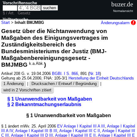
Vorschriftensuche
buzer.de
Normalansicht
§ / Art.
Gesetz
Volltextsuche
Start
>
Inhalt BMJMBG
Änderungsalarm
Gesetz über die Nichtanwendung von
nur in BMJMBG
Maßgaben des Einigungsvertrages im
Zuständigkeitsbereich des
Bundesministeriums der Justiz (BMJ-
Maßgabenbereinigungsgesetz -
BMJMBG
k.a.Abk.
)
Artikel 208 G. v. 19.04.2006
BGBl. I S. 866
, 891 (
Nr. 18
)
Geltung ab 25.04.2006; FNA: 105-3/1
Herstellung der Einheit Deutschlands
1 Änderung
|
Drucksachen / Entwurf / Begründung
|
wird in 2 Vorschriften zitiert
§ 1 Unanwendbarkeit von Maßgaben
§ 2 Bekanntmachungserlaubnis
§ 1 Unanwendbarkeit von Maßgaben
§ 1 ändert mWv. 25. April 2006
EV
Anlage I Kapitel III A III
,
Anlage I Kapitel
III A IV
,
Anlage I Kapitel III B III
,
Anlage I Kapitel III C II
,
Anlage I Kapitel III
C III
,
Anlage I Kapitel III D III
,
Anlage I Kapitel III E II
,
Anlage I Kapitel III E