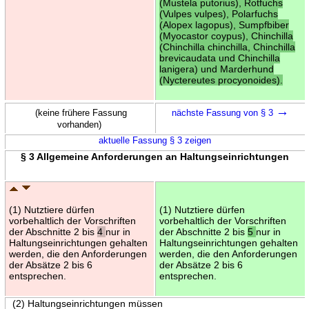
(Mustela putorius), Rotfuchs
(Vulpes vulpes), Polarfuchs
(Alopex lagopus), Sumpfbiber
(Myocastor coypus), Chinchilla
(Chinchilla chinchilla, Chinchilla
brevicaudata und Chinchilla
lanigera) und Marderhund
(Nyctereutes procyonoides).
→
(keine frühere Fassung
nächste Fassung von § 3
vorhanden)
aktuelle Fassung § 3 zeigen
§ 3 Allgemeine Anforderungen an Haltungseinrichtungen
(1) Nutztiere dürfen
(1) Nutztiere dürfen
vorbehaltlich der Vorschriften
vorbehaltlich der Vorschriften
der Abschnitte 2 bis
4
nur in
der Abschnitte 2 bis
5
nur in
Haltungseinrichtungen gehalten
Haltungseinrichtungen gehalten
werden, die den Anforderungen
werden, die den Anforderungen
der Absätze 2 bis 6
der Absätze 2 bis 6
entsprechen.
entsprechen.
(2) Haltungseinrichtungen müssen