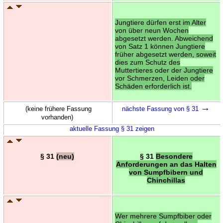
Jungtiere dürfen erst im Alter
von über neun Wochen
abgesetzt werden. Abweichend
von Satz 1 können Jungtiere
früher abgesetzt werden, soweit
dies zum Schutz des
Muttertieres oder der Jungtiere
vor Schmerzen, Leiden oder
Schäden erforderlich ist.
→
(keine frühere Fassung
nächste Fassung von § 31
vorhanden)
aktuelle Fassung § 31 zeigen
§ 31
(neu)
§ 31
Besondere
Anforderungen an das Halten
von Sumpfbibern und
Chinchillas
Wer mehrere Sumpfbiber oder