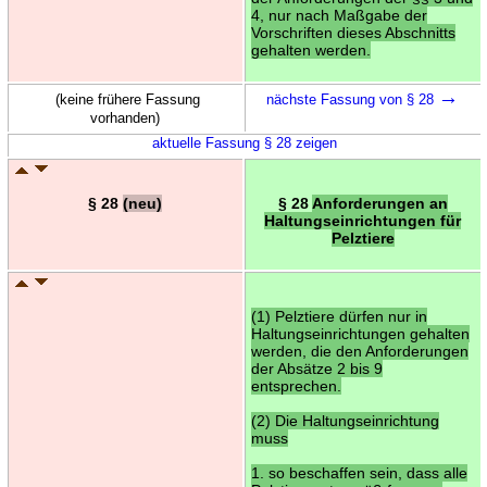
4, nur nach Maßgabe der
Vorschriften dieses Abschnitts
gehalten werden.
→
(keine frühere Fassung
nächste Fassung von § 28
vorhanden)
aktuelle Fassung § 28 zeigen
§ 28
(neu)
§ 28
Anforderungen an
Haltungseinrichtungen für
Pelztiere
(1) Pelztiere dürfen nur in
Haltungseinrichtungen gehalten
werden, die den Anforderungen
der Absätze 2 bis 9
entsprechen.
(2) Die Haltungseinrichtung
muss
1. so beschaffen sein, dass alle