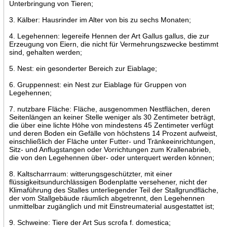
Unterbringung von Tieren;
3. Kälber: Hausrinder im Alter von bis zu sechs Monaten;
4. Legehennen: legereife Hennen der Art Gallus gallus, die zur
Erzeugung von Eiern, die nicht für Vermehrungszwecke bestimmt
sind, gehalten werden;
5. Nest: ein gesonderter Bereich zur Eiablage;
6. Gruppennest: ein Nest zur Eiablage für Gruppen von
Legehennen;
7. nutzbare Fläche: Fläche, ausgenommen Nestflächen, deren
Seitenlängen an keiner Stelle weniger als 30 Zentimeter beträgt,
die über eine lichte Höhe von mindestens 45 Zentimeter verfügt
und deren Boden ein Gefälle von höchstens 14 Prozent aufweist,
einschließlich der Fläche unter Futter- und Tränkeeinrichtungen,
Sitz- und Anflugstangen oder Vorrichtungen zum Krallenabrieb,
die von den Legehennen über- oder unterquert werden können;
8. Kaltscharrraum: witterungsgeschützter, mit einer
flüssigkeitsundurchlässigen Bodenplatte versehener, nicht der
Klimaführung des Stalles unterliegender Teil der Stallgrundfläche,
der vom Stallgebäude räumlich abgetrennt, den Legehennen
unmittelbar zugänglich und mit Einstreumaterial ausgestattet ist;
9. Schweine: Tiere der Art Sus scrofa f. domestica;