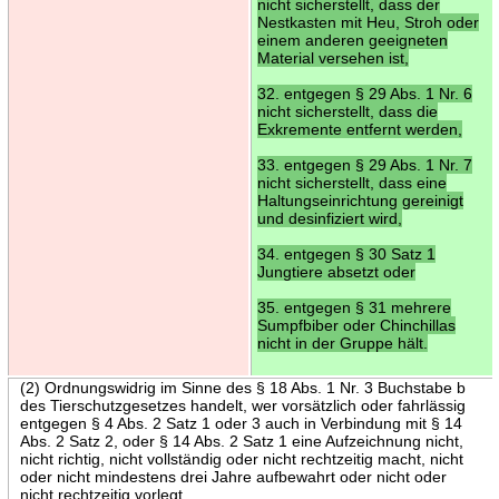
nicht sicherstellt, dass der
Nestkasten mit Heu, Stroh oder
einem anderen geeigneten
Material versehen ist,
32. entgegen § 29 Abs. 1 Nr. 6
nicht sicherstellt, dass die
Exkremente entfernt werden,
33. entgegen § 29 Abs. 1 Nr. 7
nicht sicherstellt, dass eine
Haltungseinrichtung gereinigt
und desinfiziert wird,
34. entgegen § 30 Satz 1
Jungtiere absetzt oder
35. entgegen § 31 mehrere
Sumpfbiber oder Chinchillas
nicht in der Gruppe hält.
(2) Ordnungswidrig im Sinne des § 18 Abs. 1 Nr. 3 Buchstabe b
des Tierschutzgesetzes handelt, wer vorsätzlich oder fahrlässig
entgegen § 4 Abs. 2 Satz 1 oder 3 auch in Verbindung mit § 14
Abs. 2 Satz 2, oder § 14 Abs. 2 Satz 1 eine Aufzeichnung nicht,
nicht richtig, nicht vollständig oder nicht rechtzeitig macht, nicht
oder nicht mindestens drei Jahre aufbewahrt oder nicht oder
nicht rechtzeitig vorlegt.