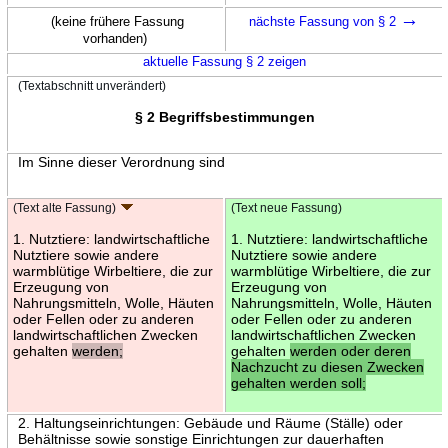
→
(keine frühere Fassung
nächste Fassung von § 2
vorhanden)
aktuelle Fassung § 2 zeigen
(Textabschnitt unverändert)
§ 2 Begriffsbestimmungen
Im Sinne dieser Verordnung sind
(Text alte Fassung)
(Text neue Fassung)
1. Nutztiere: landwirtschaftliche
1. Nutztiere: landwirtschaftliche
Nutztiere sowie andere
Nutztiere sowie andere
warmblütige Wirbeltiere, die zur
warmblütige Wirbeltiere, die zur
Erzeugung von
Erzeugung von
Nahrungsmitteln, Wolle, Häuten
Nahrungsmitteln, Wolle, Häuten
oder Fellen oder zu anderen
oder Fellen oder zu anderen
landwirtschaftlichen Zwecken
landwirtschaftlichen Zwecken
gehalten
werden;
gehalten
werden oder deren
Nachzucht zu diesen Zwecken
gehalten werden soll;
2. Haltungseinrichtungen: Gebäude und Räume (Ställe) oder
Behältnisse sowie sonstige Einrichtungen zur dauerhaften