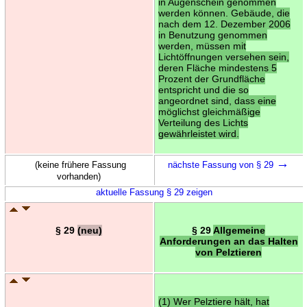
in Augenschein genommen
werden können. Gebäude, die
nach dem 12. Dezember 2006
in Benutzung genommen
werden, müssen mit
Lichtöffnungen versehen sein,
deren Fläche mindestens 5
Prozent der Grundfläche
entspricht und die so
angeordnet sind, dass eine
möglichst gleichmäßige
Verteilung des Lichts
gewährleistet wird.
→
(keine frühere Fassung
nächste Fassung von § 29
vorhanden)
aktuelle Fassung § 29 zeigen
§ 29
(neu)
§ 29
Allgemeine
Anforderungen an das Halten
von Pelztieren
(1) Wer Pelztiere hält, hat