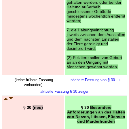
gehalten werden, oder bei der
Haltung außerhalb
geschlossener Gebäude
mindestens wöchentlich entfernt
werden;
7. die Haltungseinrichtung
jeweils zwischen dem Ausstallen
und dem nächsten Einstallen
der Tiere gereinigt und
desinfiziert wird.
(2) Pelztiere sollen von Geburt
an an den Umgang mit
Menschen gewöhnt werden.
→
(keine frühere Fassung
nächste Fassung von § 30
vorhanden)
aktuelle Fassung § 30 zeigen
§ 30
(neu)
§ 30
Besondere
Anforderungen an das Halten
von Nerzen, Iltissen, Füchsen
und Marderhunden