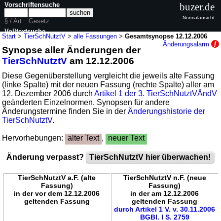
Vorschriftensuche
buzer.de
Normalansicht
§ / Art.
Gesetz
Volltextsuche
Start
>
TierSchNutztV
>
alle Fassungen
>
Gesamtsynopse 12.12.2006
Änderungsalarm
Synopse aller Änderungen der
nur in TierSchNutztV
TierSchNutztV
am 12.12.2006
Diese Gegenüberstellung vergleicht die jeweils alte Fassung
(linke Spalte) mit der neuen Fassung (rechte Spalte) aller am
12. Dezember 2006 durch
Artikel 1 der 3. TierSchNutztVÄndV
geänderten Einzelnormen. Synopsen für andere
Änderungstermine finden Sie in der
Änderungshistorie der
TierSchNutztV
.
Hervorhebungen:
alter Text
,
neuer Text
Änderung verpasst?
TierSchNutztV hier überwachen!
TierSchNutztV a.F. (alte
TierSchNutztV n.F. (neue
Fassung)
Fassung)
in der vor dem 12.12.2006
in der am 12.12.2006
geltenden Fassung
geltenden Fassung
durch Artikel 1 V. v. 30.11.2006
BGBl. I S. 2759