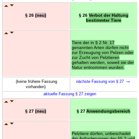
§ 26
(neu)
§ 26
Verbot der Haltung
bestimmter Tiere
Tiere der in § 2 Nr. 17
genannten Arten dürfen nicht
zur Erzeugung von Pelzen oder
zur Zucht von Pelztieren
gehalten werden, soweit sie der
Natur entnommen wurden.
→
(keine frühere Fassung
nächste Fassung von § 27
vorhanden)
aktuelle Fassung § 27 zeigen
§ 27
(neu)
§ 27
Anwendungsbereich
Pelztiere dürfen, unbeschadet
der Anforderungen der §§ 3 und