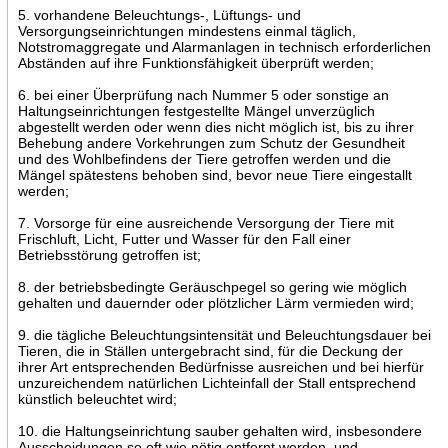
5. vorhandene Beleuchtungs-, Lüftungs- und
Versorgungseinrichtungen mindestens einmal täglich,
Notstromaggregate und Alarmanlagen in technisch erforderlichen
Abständen auf ihre Funktionsfähigkeit überprüft werden;
6. bei einer Überprüfung nach Nummer 5 oder sonstige an
Haltungseinrichtungen festgestellte Mängel unverzüglich
abgestellt werden oder wenn dies nicht möglich ist, bis zu ihrer
Behebung andere Vorkehrungen zum Schutz der Gesundheit
und des Wohlbefindens der Tiere getroffen werden und die
Mängel spätestens behoben sind, bevor neue Tiere eingestallt
werden;
7. Vorsorge für eine ausreichende Versorgung der Tiere mit
Frischluft, Licht, Futter und Wasser für den Fall einer
Betriebsstörung getroffen ist;
8. der betriebsbedingte Geräuschpegel so gering wie möglich
gehalten und dauernder oder plötzlicher Lärm vermieden wird;
9. die tägliche Beleuchtungsintensität und Beleuchtungsdauer bei
Tieren, die in Ställen untergebracht sind, für die Deckung der
ihrer Art entsprechenden Bedürfnisse ausreichen und bei hierfür
unzureichendem natürlichen Lichteinfall der Stall entsprechend
künstlich beleuchtet wird;
10. die Haltungseinrichtung sauber gehalten wird, insbesondere
Ausscheidungen so oft wie nötig entfernt werden, und