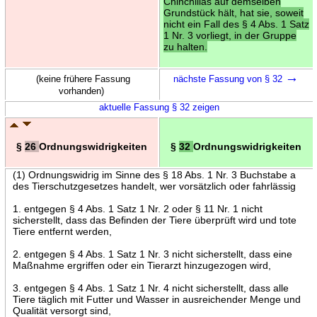
Chinchillas auf demselben
Grundstück hält, hat sie, soweit
nicht ein Fall des § 4 Abs. 1 Satz
1 Nr. 3 vorliegt, in der Gruppe
zu halten.
→
(keine frühere Fassung
nächste Fassung von § 32
vorhanden)
aktuelle Fassung § 32 zeigen
§
26
Ordnungswidrigkeiten
§
32
Ordnungswidrigkeiten
(1) Ordnungswidrig im Sinne des § 18 Abs. 1 Nr. 3 Buchstabe a
des Tierschutzgesetzes handelt, wer vorsätzlich oder fahrlässig
1. entgegen § 4 Abs. 1 Satz 1 Nr. 2 oder § 11 Nr. 1 nicht
sicherstellt, dass das Befinden der Tiere überprüft wird und tote
Tiere entfernt werden,
2. entgegen § 4 Abs. 1 Satz 1 Nr. 3 nicht sicherstellt, dass eine
Maßnahme ergriffen oder ein Tierarzt hinzugezogen wird,
3. entgegen § 4 Abs. 1 Satz 1 Nr. 4 nicht sicherstellt, dass alle
Tiere täglich mit Futter und Wasser in ausreichender Menge und
Qualität versorgt sind,