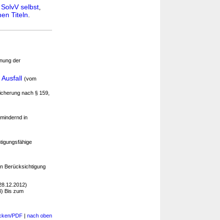
n
SolvV selbst
,
en Titeln
.
hnung der
 Ausfall
(vom
sicherung nach § 159,
omindernd in
tigungsfähige
n Berücksichtigung
28.12.2012)
3) Bis zum
cken/PDF
|
nach oben