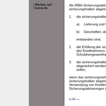
Werben auf
Als IRBA-Sicherungsabtr
buzer.de
sicherungshalber abget
1.
die sicherungshalb
a)
Lieferung und 
b)
Geschäften, de
entstanden sind,
2.
die Erfüllung der s
des Kreditnehmers 
Schuldnergesamthe
3.
die sicherungshalbe
abgesichert werden
sollen,
wenn das sicherungsnehm
sicherungshalber abgetr
Verwendung von Kreditr
Sicherungsabtretungen
←
§ 159