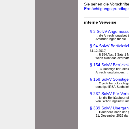
Sie sehen die Vorschrifte
Ermächtigungsgrundlag
interne Verweise
§ 3 SolvV Angemesse
... die Anrechnungsbet
Anforderungen für die ..
§ 94 SolvV Berücksich
31.12.2010)
... § 154 Abs. 1 Satz 1
wenn nicht das alternativ
§ 154 SolvV Berücksi
... 3. sonstige berücks
Anrechnung bringen. ...
§ 158 SolvV Sonstige
... 2. jede berücksich
sonstige IRBA-Sachsiche
§ 237 SolvV Für Verb
... ist die Bonitätsbeu
von Sicherungsinstrumen
§ 339 SolvV Übergan
... Darlehens nach den 
31. Dezember 2015 darf e