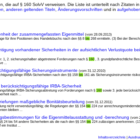
n, die auf § 160 SolvV verweisen. Die Liste ist unterteilt nach Zitaten i
en
,
anderen geltenden Titeln
,
Änderungsvorschriften
und in
aufgehoben
nheit der zusammengefassten Eigenmittel
(vom 28.09.2013)
räge für ihre Positionen des Handelsbuchs nach den §§ 8
bis
268 ermitteln. (3) Bei der Berec
.
tigung vorhandener Sicherheiten in der aufsichtlichen Verlustquote bei
 Nr. 1, 2. sicherungshalber abgetretene Forderungen nach §
160
, 3. grundpfandrechtliche Be
e ...
chtigungsfähige Sicherungsinstrumente
(vom 31.12.2010)
ichtigungsfähige IRBA-Sicherheiten nach den §§ 158
bis
161 als Sicherungsinstrumente risik
 berücksichtigungsfähige IRBA-Sicherheit
tigungsfähige IRBA-Sicherungsabtretung von Forderungen nach §
160
sowie 3. jede berücksich
rheit nach ...
riefungen maßgebliche Bonitätsbeurteilung
(vom 31.12.2011)
rteilung nicht verwendungsfähig; die Regelungen der §§ 154
bis
224 zur anrechnungsmindernde
ten bleiben ...
gsbestimmungen für die Eigenmittelausstattung und -berechnung
(vom 
§§ 24 bis 54 andere Sicherheiten als die nach den §§ 154
bis
224 zulässigen anerkennen. (1
in Institut ...
Inhaltsverzeichnis
|
Ausdru