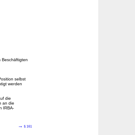
 Beschäftigten
sition selbst
htigt werden
uf die
 an die
n IRBA-
→
§ 161