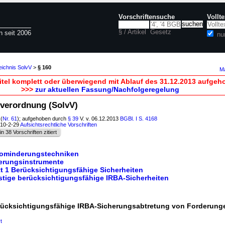
Vorschriftensuche
Vollt
§ / Artikel
Gesetz
n seit 2006
nu
eichnis SolvV
>
§ 160
Ma
itel komplett oder überwiegend mit Ablauf des 31.12.2013 aufgeh
>>>
zur aktuellen Fassung/Nachfolgeregelung
tsverordnung (SolvV)
(
Nr. 61
); aufgehoben durch
§ 39
V. v. 06.12.2013
BGBl. I S. 4168
610-2-29
Aufsichtsrechtliche Vorschriften
in 38 Vorschriften zitiert
ikominderungstechniken
herungsinstrumente
t 1 Berücksichtigungsfähige Sicherheiten
nstige berücksichtigungsfähige IRBA-Sicherheiten
rücksichtigungsfähige IRBA-Sicherungsabtretung von Forderung
t