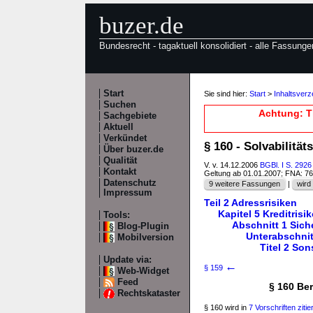
buzer.de
Bundesrecht - tagaktuell konsolidiert - alle Fassunge
Start
Sie sind hier:
Start
>
Inhaltsverz
Suchen
Achtung: T
Sachgebiete
Aktuell
Verkündet
§ 160 - Solvabilitä
Über buzer.de
Qualität
V. v. 14.12.2006
BGBl. I S. 2926
Kontakt
Geltung ab 01.01.2007; FNA: 7
Datenschutz
9 weitere Fassungen
|
wird 
Impressum
Teil 2 Adressrisiken
Kapitel 5 Kreditris
Tools:
Abschnitt 1 Sic
Blog-Plugin
Unterabschnit
Mobilversion
Titel 2 So
Update via:
←
§ 159
Web-Widget
Feed
§ 160 Be
Rechtskataster
§ 160 wird in
7 Vorschriften zitier