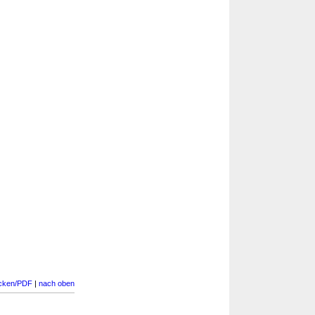
cken/PDF
|
nach oben