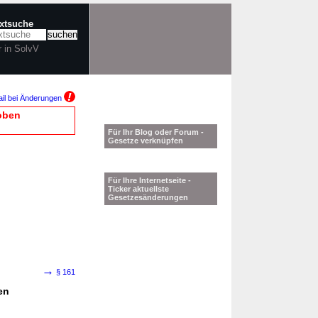
extsuche
r in SolvV
il bei Änderungen
oben
Für Ihr Blog oder Forum -
Gesetze verknüpfen
Für Ihre Internetseite -
Ticker aktuellste
Gesetzesänderungen
→
§ 161
en