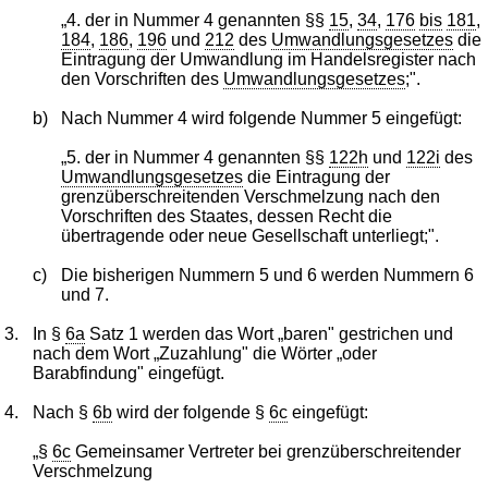
„4. der in Nummer 4 genannten §§
15
,
34
,
176
bis
181
,
184
,
186
,
196
und
212
des
Umwandlungsgesetzes
die
Eintragung der Umwandlung im Handelsregister nach
den Vorschriften des
Umwandlungsgesetzes
;".
b)
Nach Nummer 4 wird folgende Nummer 5 eingefügt:
„5. der in Nummer 4 genannten §§
122h
und
122i
des
Umwandlungsgesetzes
die Eintragung der
grenzüberschreitenden Verschmelzung nach den
Vorschriften des Staates, dessen Recht die
übertragende oder neue Gesellschaft unterliegt;".
c)
Die bisherigen Nummern 5 und 6 werden Nummern 6
und 7.
3.
In §
6a
Satz 1 werden das Wort „baren" gestrichen und
nach dem Wort „Zuzahlung" die Wörter „oder
Barabfindung" eingefügt.
4.
Nach §
6b
wird der folgende §
6c
eingefügt:
„§
6c
Gemeinsamer Vertreter bei grenzüberschreitender
Verschmelzung