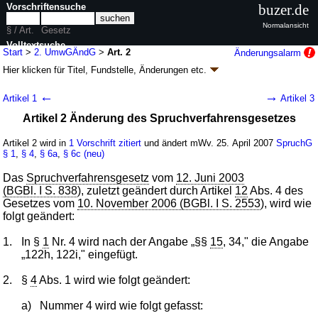
Vorschriftensuche
buzer.de
Normalansicht
§ / Art.
Gesetz
Volltextsuche
Start
>
2. UmwGÄndG
>
Art. 2
Änderungsalarm
Hier klicken für
Titel, Fundstelle, Änderungen
etc.
nur in 2. UmwGÄndG
Artikel 2 - Zweites Gesetz zur Änderung des
←
→
Artikel 1
Artikel 3
Umwandlungsgesetzes (2. UmwGÄndG
k.a.Abk.
)
Artikel 2 Änderung des Spruchverfahrensgesetzes
G. v. 19.04.2007
BGBl. I S. 542
(
Nr. 15
); Geltung ab 25.04.2007
5 Änderungen
|
Drucksachen / Entwurf / Begründung
|
Artikel 2 wird in
1 Vorschrift zitiert
und ändert mWv. 25. April 2007
SpruchG
§ 1
wird in 5 Vorschriften zitiert
,
§ 4
,
§ 6a
,
§ 6c (neu)
Das
Spruchverfahrensgesetz
vom
12. Juni 2003
(BGBl. I S. 838
), zuletzt geändert durch Artikel
12
Abs. 4 des
Gesetzes vom
10. November 2006 (BGBl. I S. 2553
), wird wie
folgt geändert:
1.
In §
1
Nr. 4 wird nach der Angabe „§§
15
, 34," die Angabe
„122h, 122i," eingefügt.
2.
§
4
Abs. 1 wird wie folgt geändert:
a)
Nummer 4 wird wie folgt gefasst: