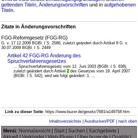
geltenden Titeln
,
Änderungsvorschriften
und in
aufgehobenen
Titeln
.
Zitate in Änderungsvorschriften
FGG-Reformgesetz (FGG-RG)
G. v. 17.12.2008 BGBl. I S. 2586; zuletzt geändert durch Artikel 8 G. v.
30.07.2009 BGBl. I S. 2449
Artikel 42 FGG-RG Änderung des
Spruchverfahrensgesetzes
... Spruchverfahrensgesetz vom 12. Juni 2003 (BGBl. I S. 838),
zuletzt geändert durch Artikel
2
des Gesetzes vom 19. April 2007
(BGBl. I S. 542), wird wie folgt geändert: 1. ...
Link zu dieser Seite
: https://www.buzer.de/gesetz/7681/a149758.htm
Inhaltsverzeichnis
|
Ausdrucken/PDF
|
nach oben
Menü:
Normalansicht
|
Start
|
Suchen
|
Sachgebiete
|
Aktuell
|
Verkündet
|
Web-Plugin
|
Über buzer.de
|
Qualität
|