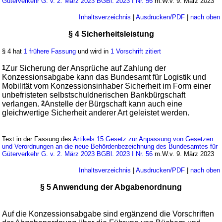
Güterverkehr G. v. 2. März 2023 BGBl. 2023 I Nr. 56
m.W.v. 9. März 2023
Inhaltsverzeichnis
|
Ausdrucken/PDF
|
nach oben
§ 4 Sicherheitsleistung
§ 4 hat
1 frühere Fassung
und wird in
1 Vorschrift zitiert
1
Zur Sicherung der Ansprüche auf Zahlung der
Konzessionsabgabe kann das Bundesamt für Logistik und
Mobilität vom Konzessionsinhaber Sicherheit im Form einer
unbefristeten selbstschuldnerischen Bankbürgschaft
verlangen.
2
Anstelle der Bürgschaft kann auch eine
gleichwertige Sicherheit anderer Art geleistet werden.
Text in der Fassung des
Artikels 15 Gesetz zur Anpassung von Gesetzen
und Verordnungen an die neue Behördenbezeichnung des Bundesamtes für
Güterverkehr G. v. 2. März 2023 BGBl. 2023 I Nr. 56
m.W.v. 9. März 2023
Inhaltsverzeichnis
|
Ausdrucken/PDF
|
nach oben
§ 5 Anwendung der Abgabenordnung
Auf die Konzessionsabgabe sind ergänzend die Vorschriften