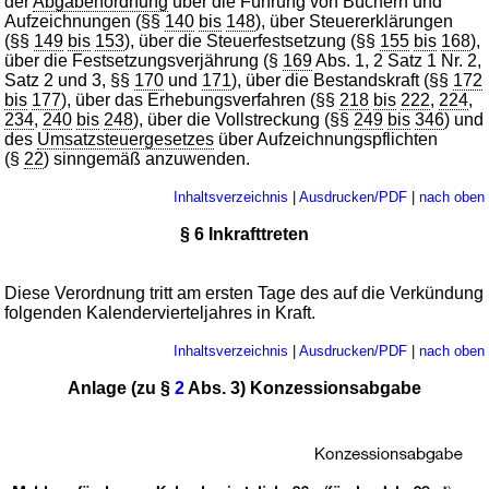
der
Abgabenordnung
über die Führung von Büchern und
Aufzeichnungen (§§
140
bis
148
), über Steuererklärungen
(§§
149
bis
153
), über die Steuerfestsetzung (§§
155
bis
168
),
über die Festsetzungsverjährung (§
169
Abs. 1, 2 Satz 1 Nr. 2,
Satz 2 und 3, §§
170
und
171
), über die Bestandskraft (§§
172
bis
177
), über das Erhebungsverfahren (§§
218
bis
222
,
224
,
234
,
240
bis
248
), über die Vollstreckung (§§
249
bis
346
) und
des
Umsatzsteuergesetzes
über Aufzeichnungspflichten
(§
22
) sinngemäß anzuwenden.
Inhaltsverzeichnis
|
Ausdrucken/PDF
|
nach oben
§ 6 Inkrafttreten
Diese Verordnung tritt am ersten Tage des auf die Verkündung
folgenden Kalendervierteljahres in Kraft.
Inhaltsverzeichnis
|
Ausdrucken/PDF
|
nach oben
Anlage (zu §
2
Abs. 3) Konzessionsabgabe