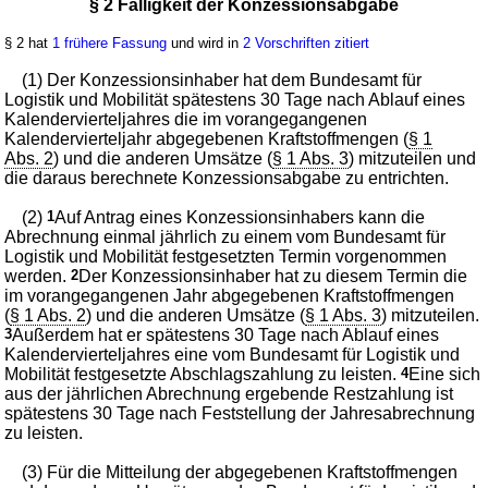
§ 2 Fälligkeit der Konzessionsabgabe
§ 2 hat
1 frühere Fassung
und wird in
2 Vorschriften zitiert
(1) Der Konzessionsinhaber hat dem Bundesamt für
Logistik und Mobilität spätestens 30 Tage nach Ablauf eines
Kalendervierteljahres die im vorangegangenen
Kalendervierteljahr abgegebenen Kraftstoffmengen (
§ 1
Abs. 2
) und die anderen Umsätze (
§ 1 Abs. 3
) mitzuteilen und
die daraus berechnete Konzessionsabgabe zu entrichten.
(2)
1
Auf Antrag eines Konzessionsinhabers kann die
Abrechnung einmal jährlich zu einem vom Bundesamt für
Logistik und Mobilität festgesetzten Termin vorgenommen
werden.
2
Der Konzessionsinhaber hat zu diesem Termin die
im vorangegangenen Jahr abgegebenen Kraftstoffmengen
(
§ 1 Abs. 2
) und die anderen Umsätze (
§ 1 Abs. 3
) mitzuteilen.
3
Außerdem hat er spätestens 30 Tage nach Ablauf eines
Kalendervierteljahres eine vom Bundesamt für Logistik und
Mobilität festgesetzte Abschlagszahlung zu leisten.
4
Eine sich
aus der jährlichen Abrechnung ergebende Restzahlung ist
spätestens 30 Tage nach Feststellung der Jahresabrechnung
zu leisten.
(3) Für die Mitteilung der abgegebenen Kraftstoffmengen