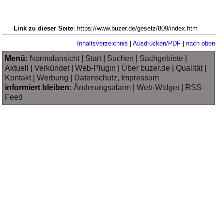
Link zu dieser Seite
: https://www.buzer.de/gesetz/809/index.htm
Inhaltsverzeichnis
|
Ausdrucken/PDF
|
nach oben
Menü:
Normalansicht
|
Start
|
Suchen
|
Sachgebiete
|
Aktuell
|
Verkündet
|
Web-Plugin
|
Über buzer.de
|
Qualität
|
Kontakt
|
Werbung
|
Datenschutz, Impressum
informiert bleiben:
Änderungsalarm
|
Web-Widget
|
RSS-
Feed