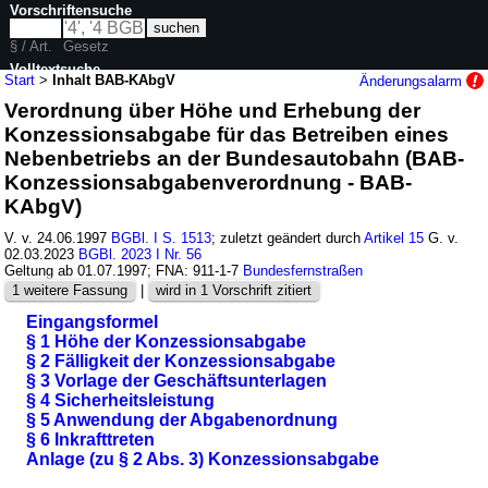
Vorschriftensuche
§ / Art.
Gesetz
Volltextsuche
Start
>
Inhalt BAB-KAbgV
Änderungsalarm
Verordnung über Höhe und Erhebung der
nur in BAB-KAbgV
Konzessionsabgabe für das Betreiben eines
Nebenbetriebs an der Bundesautobahn (BAB-
Konzessionsabgabenverordnung - BAB-
KAbgV)
V. v. 24.06.1997
BGBl. I S. 1513
; zuletzt geändert durch
Artikel 15
G. v.
02.03.2023
BGBl. 2023 I Nr. 56
Geltung ab 01.07.1997; FNA: 911-1-7
Bundesfernstraßen
1 weitere Fassung
|
wird in 1 Vorschrift zitiert
Eingangsformel
§ 1 Höhe der Konzessionsabgabe
§ 2 Fälligkeit der Konzessionsabgabe
§ 3 Vorlage der Geschäftsunterlagen
§ 4 Sicherheitsleistung
§ 5 Anwendung der Abgabenordnung
§ 6 Inkrafttreten
Anlage (zu § 2 Abs. 3) Konzessionsabgabe