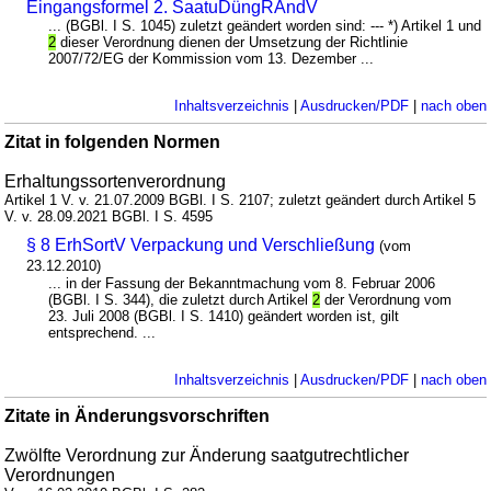
Eingangsformel 2. SaatuDüngRÄndV
... (BGBl. I S. 1045) zuletzt geändert worden sind: --- *) Artikel 1 und
2
dieser Verordnung dienen der Umsetzung der Richtlinie
2007/72/EG der Kommission vom 13. Dezember ...
Inhaltsverzeichnis
|
Ausdrucken/PDF
|
nach oben
Zitat in folgenden Normen
Erhaltungssortenverordnung
Artikel 1 V. v. 21.07.2009 BGBl. I S. 2107; zuletzt geändert durch Artikel 5
V. v. 28.09.2021 BGBl. I S. 4595
§ 8 ErhSortV Verpackung und Verschließung
(vom
23.12.2010)
... in der Fassung der Bekanntmachung vom 8. Februar 2006
(BGBl. I S. 344), die zuletzt durch Artikel
2
der Verordnung vom
23. Juli 2008 (BGBl. I S. 1410) geändert worden ist, gilt
entsprechend. ...
Inhaltsverzeichnis
|
Ausdrucken/PDF
|
nach oben
Zitate in Änderungsvorschriften
Zwölfte Verordnung zur Änderung saatgutrechtlicher
Verordnungen