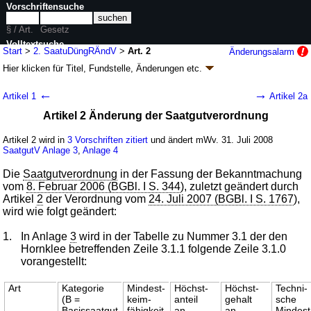
Vorschriftensuche
§ / Art.
Gesetz
Volltextsuche
Start
>
2. SaatuDüngRÄndV
>
Art. 2
Änderungsalarm
Hier klicken für
Titel, Fundstelle, Änderungen
etc.
nur in 2. SaatuDüngRÄndV
Artikel 2 - Zweite Verordnung zur Änderung
←
→
Artikel 1
Artikel 2a
saatgutrechtlicher und düngemittelrechtlicher
Artikel 2 Änderung der Saatgutverordnung
Vorschriften (2. SaatuDüngRÄndV
k.a.Abk.
)
V. v. 23.07.2008
BGBl. I S. 1410
(
Nr. 32
); Geltung ab 31.07.2008
Artikel 2 wird in
3 Vorschriften zitiert
und ändert mWv. 31. Juli 2008
SaatgutV
Anlage 3
,
Anlage 4
3 Änderungen
|
Drucksachen / Entwurf / Begründung
|
wird in 5 Vorschriften zitiert
Die
Saatgutverordnung
in der Fassung der Bekanntmachung
vom
8. Februar 2006 (BGBl. I S. 344
), zuletzt geändert durch
Artikel
2
der Verordnung vom
24. Juli 2007 (BGBl. I S. 1767
),
wird wie folgt geändert:
1.
In Anlage
3
wird in der Tabelle zu Nummer 3.1 der den
Hornklee betreffenden Zeile 3.1.1 folgende Zeile 3.1.0
vorangestellt:
Art
Kategorie
Mindest-
Höchst-
Höchst-
Techni-
(B =
keim-
anteil
gehalt
sche
Basissaatgut
fähigkeit
an
an
Mindest