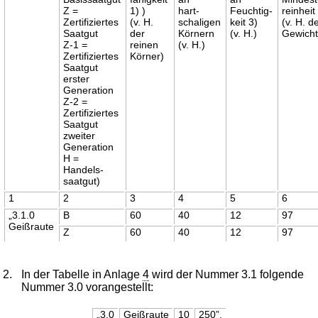
Z =
1) )
hart-
Feuchtig-
reinheit
Zertifiziertes
(v. H.
schaligen
keit 3)
(v. H. d
Saatgut
der
Körnern
(v. H.)
Gewicht
Z-1 =
reinen
(v. H.)
Zertifiziertes
Körner)
Saatgut
erster
Generation
Z-2 =
Zertifiziertes
Saatgut
zweiter
Generation
H =
Handels-
saatgut)
1
2
3
4
5
6
„3.1.0
B
60
40
12
97
Geißraute
Z
60
40
12
97
2.
In der Tabelle in Anlage
4
wird der Nummer 3.1 folgende
Nummer 3.0 vorangestellt:
„3.0
Geißraute
10
250”.