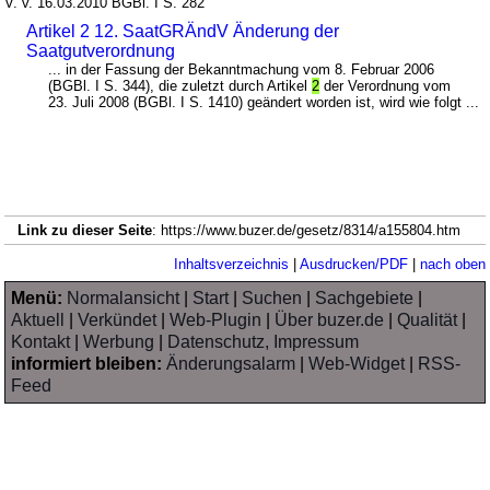
V. v. 16.03.2010 BGBl. I S. 282
Artikel 2 12. SaatGRÄndV Änderung der
Saatgutverordnung
... in der Fassung der Bekanntmachung vom 8. Februar 2006
(BGBl. I S. 344), die zuletzt durch Artikel
2
der Verordnung vom
23. Juli 2008 (BGBl. I S. 1410) geändert worden ist, wird wie folgt ...
Link zu dieser Seite
: https://www.buzer.de/gesetz/8314/a155804.htm
Inhaltsverzeichnis
|
Ausdrucken/PDF
|
nach oben
Menü:
Normalansicht
|
Start
|
Suchen
|
Sachgebiete
|
Aktuell
|
Verkündet
|
Web-Plugin
|
Über buzer.de
|
Qualität
|
Kontakt
|
Werbung
|
Datenschutz, Impressum
informiert bleiben:
Änderungsalarm
|
Web-Widget
|
RSS-
Feed