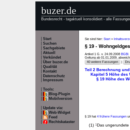
buzer.de
Bundesrecht - tagaktuell konsolidiert - alle Fassunge
Start
Sie sind hier:
Start
>
Inhaltsver
Suchen
§ 19 - Wohngeldge
Sachgebiete
Aktuell
Artikel 1 G. v. 24.09.2008
BGBl. 
Verkündet
Geltung ab 01.01.2009, abweic
Über buzer.de
40 weitere Fassungen
|
Dru
Qualität
Teil 2 Berechnung un
Kontakt
Kapitel 5 Höhe des
Datenschutz
§ 19 Höhe des 
Impressum
Tools:
Blog-Plugin
Mobilversion
Update via:
Web-Widget
§ 19 hat
4 frühere Fassungen
un
Feed
Rechtskataster
(1)
1
Das ungerundete m