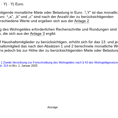
 · Y) · Y) Euro.
chtigende monatliche Miete oder Belastung in Euro.
3
„Y" ist das monatli
uro.
4
„a", „b" und „c" sind nach der Anzahl der zu berücksichtigenden
erschiedene Werte und ergeben sich aus der
Anlage 2
.
g des Wohngeldes erforderlichen Rechenschritte und Rundungen sind 
, die sich aus der
Anlage 3
ergibt.
f Haushaltsmitglieder zu berücksichtigen, erhöht sich für das 13. und j
haltsmitglied das nach den Absätzen 1 und 2 berechnete monatliche 
ens jedoch bis zur Höhe der zu berücksichtigenden Miete oder Belastun
ls 1 Zweite Verordnung zur Fortschreibung des Wohngeldes nach § 43 des Wohngeldgesetzes
Nr. 314
m.W.v. 1. Januar 2025
Anzeige