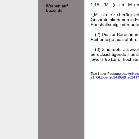
1,15 · (M - (a + b · M + c
Werben auf
buzer.de
2
„M" ist die zu berücksi
Gesamteinkommen in E
Haushaltsmitglieder unt
(2) Die zur Berechnun
Reihenfolge auszuführen
(3) Sind mehr als zwöl
berücksichtigende Haus
jeweils 65 Euro, höchst
Text in der Fassung des
Artike
21. Oktober 2024 BGBl. 2024 I 