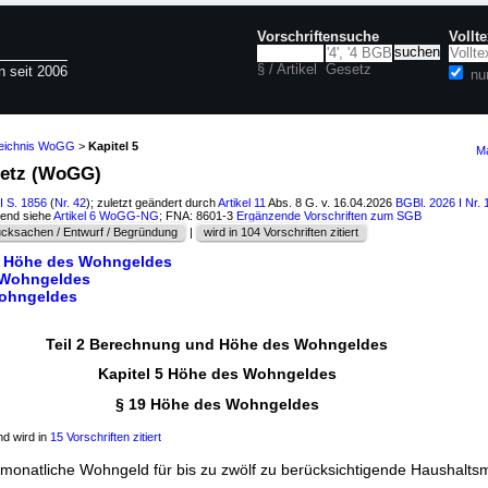
Vorschriftensuche
Vollt
§ / Artikel
Gesetz
n seit 2006
nu
zeichnis WoGG
>
Kapitel 5
Ma
setz (WoGG)
I S. 1856
(
Nr. 42
); zuletzt geändert durch
Artikel 11
Abs. 8 G. v. 16.04.2026
BGBl. 2026 I Nr. 
hend siehe
Artikel 6 WoGG-NG
; FNA: 8601-3
Ergänzende Vorschriften zum SGB
cksachen / Entwurf / Begründung
|
wird in 104 Vorschriften zitiert
d Höhe des Wohngeldes
 Wohngeldes
Wohngeldes
Teil 2 Berechnung und Höhe des Wohngeldes
Kapitel 5 Höhe des Wohngeldes
§ 19 Höhe des Wohngeldes
d wird in
15 Vorschriften zitiert
onatliche Wohngeld für bis zu zwölf zu berücksichtigende Haushaltsmi