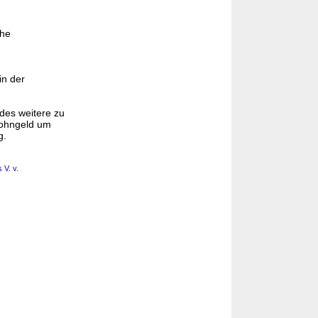
che
in der
edes weitere zu
Wohngeld um
g.
 V. v.