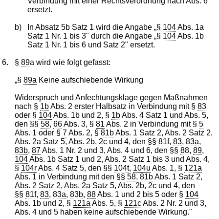
Verbindung mit einer Rechtsverordnung nach Abs. 6"
ersetzt.
b)
In Absatz 5b Satz 1 wird die Angabe „§
104
Abs. 1a
Satz 1 Nr. 1 bis 3" durch die Angabe „§
104
Abs. 1b
Satz 1 Nr. 1 bis 6 und Satz 2" ersetzt.
6.
§
89a
wird wie folgt gefasst:
„§
89a
Keine aufschiebende Wirkung
Widerspruch und Anfechtungsklage gegen Maßnahmen
nach §
1b
Abs. 2 erster Halbsatz in Verbindung mit §
83
oder §
104
Abs. 1b und 2, §
1b
Abs. 4 Satz 1 und Abs. 5,
den §§
58
,
66
Abs. 3, §
81
Abs. 2 in Verbindung mit §
5
Abs. 1 oder §
7
Abs. 2, §
81b
Abs. 1 Satz 2, Abs. 2 Satz 2,
Abs. 2a Satz 5, Abs. 2b, 2c und 4, den §§
81f
,
83
,
83a
,
83b
,
87
Abs. 1 Nr. 2 und 3, Abs. 4 und 6, den §§
88
,
89
,
104
Abs. 1b Satz 1 und 2, Abs. 2 Satz 1 bis 3 und Abs. 4,
§
104r
Abs. 4 Satz 5, den §§
104t
,
104u
Abs. 1, §
121a
Abs. 1 in Verbindung mit den §§
58
,
81b
Abs. 1 Satz 2,
Abs. 2 Satz 2, Abs. 2a Satz 5, Abs. 2b, 2c und 4, den
§§
81f
,
83
,
83a
,
83b
,
88
Abs. 1 und 2 bis 5 oder §
104
Abs. 1b und 2, §
121a
Abs. 5, §
121c
Abs. 2 Nr. 2 und 3,
Abs. 4 und 5 haben keine aufschiebende Wirkung."