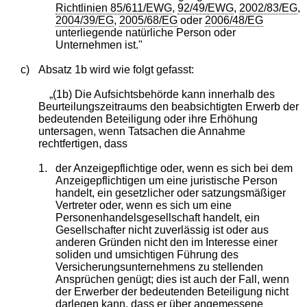
Richtlinien 85/611/EWG
,
92/49/EWG
,
2002/83/EG
,
2004/39/EG
,
2005/68/EG
oder
2006/48/EG
unterliegende natürliche Person oder
Unternehmen ist."
c)
Absatz 1b wird wie folgt gefasst:
„(1b) Die Aufsichtsbehörde kann innerhalb des
Beurteilungszeitraums den beabsichtigten Erwerb der
bedeutenden Beteiligung oder ihre Erhöhung
untersagen, wenn Tatsachen die Annahme
rechtfertigen, dass
1.
der Anzeigepflichtige oder, wenn es sich bei dem
Anzeigepflichtigen um eine juristische Person
handelt, ein gesetzlicher oder satzungsmäßiger
Vertreter oder, wenn es sich um eine
Personenhandelsgesellschaft handelt, ein
Gesellschafter nicht zuverlässig ist oder aus
anderen Gründen nicht den im Interesse einer
soliden und umsichtigen Führung des
Versicherungsunternehmens zu stellenden
Ansprüchen genügt; dies ist auch der Fall, wenn
der Erwerber der bedeutenden Beteiligung nicht
darlegen kann, dass er über angemessene