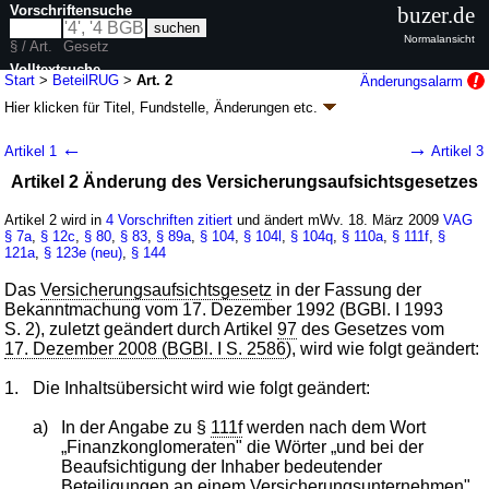
Vorschriftensuche
buzer.de
Normalansicht
§ / Art.
Gesetz
Volltextsuche
Start
>
BeteilRUG
>
Art. 2
Änderungsalarm
Hier klicken für
Titel, Fundstelle, Änderungen
etc.
nur in BeteilRUG
Artikel 2 - Gesetz zur Umsetzung der
←
→
Artikel 1
Artikel 3
Beteiligungsrichtlinie (BeteilRUG
k.a.Abk.
)
Artikel 2 Änderung des Versicherungsaufsichtsgesetzes
G. v. 12.03.2009
BGBl. I S. 470
(
Nr. 13
); Geltung ab 18.03.2009,
abweichend siehe
Artikel 8
Artikel 2 wird in
4 Vorschriften zitiert
und ändert mWv. 18. März 2009
VAG
8 Änderungen
|
Drucksachen / Entwurf / Begründung
|
§ 7a
,
§ 12c
,
§ 80
,
§ 83
,
§ 89a
,
§ 104
,
§ 104l
,
§ 104q
,
§ 110a
,
§ 111f
,
§
121a
wird in 17 Vorschriften zitiert
,
§ 123e (neu)
,
§ 144
Das
Versicherungsaufsichtsgesetz
in der Fassung der
Bekanntmachung vom 17. Dezember 1992 (BGBl. I 1993
S. 2), zuletzt geändert durch Artikel
97
des Gesetzes vom
17. Dezember 2008 (BGBl. I S. 2586
), wird wie folgt geändert:
1.
Die Inhaltsübersicht wird wie folgt geändert:
a)
In der Angabe zu §
111f
werden nach dem Wort
„Finanzkonglomeraten" die Wörter „und bei der
Beaufsichtigung der Inhaber bedeutender
Beteiligungen an einem Versicherungsunternehmen"