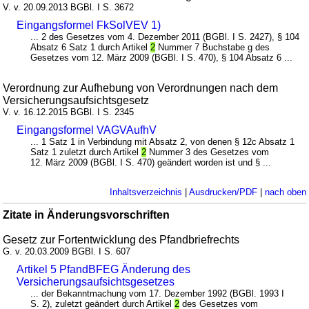
V. v. 20.09.2013 BGBl. I S. 3672
Eingangsformel FkSolVEV 1)
... 2 des Gesetzes vom 4. Dezember 2011 (BGBl. I S. 2427), § 104
Absatz 6 Satz 1 durch Artikel
2
Nummer 7 Buchstabe g des
Gesetzes vom 12. März 2009 (BGBl. I S. 470), § 104 Absatz 6 ...
Verordnung zur Aufhebung von Verordnungen nach dem
Versicherungsaufsichtsgesetz
V. v. 16.12.2015 BGBl. I S. 2345
Eingangsformel VAGVAufhV
... 1 Satz 1 in Verbindung mit Absatz 2, von denen § 12c Absatz 1
Satz 1 zuletzt durch Artikel
2
Nummer 3 des Gesetzes vom
12. März 2009 (BGBl. I S. 470) geändert worden ist und § ...
Inhaltsverzeichnis
|
Ausdrucken/PDF
|
nach oben
Zitate in Änderungsvorschriften
Gesetz zur Fortentwicklung des Pfandbriefrechts
G. v. 20.03.2009 BGBl. I S. 607
Artikel 5 PfandBFEG Änderung des
Versicherungsaufsichtsgesetzes
... der Bekanntmachung vom 17. Dezember 1992 (BGBl. 1993 I
S. 2), zuletzt geändert durch Artikel
2
des Gesetzes vom