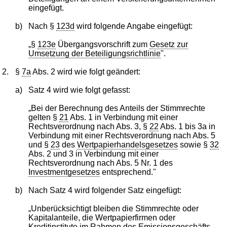
eingefügt.
b)
Nach §
123d
wird folgende Angabe eingefügt:
„§
123e
Übergangsvorschrift zum
Gesetz zur
Umsetzung der Beteiligungsrichtlinie
".
2.
§
7a
Abs. 2 wird wie folgt geändert:
a)
Satz 4 wird wie folgt gefasst:
„Bei der Berechnung des Anteils der Stimmrechte
gelten §
21
Abs. 1 in Verbindung mit einer
Rechtsverordnung nach Abs. 3, §
22
Abs. 1 bis 3a in
Verbindung mit einer Rechtsverordnung nach Abs. 5
und §
23
des
Wertpapierhandelsgesetzes
sowie §
32
Abs. 2 und 3 in Verbindung mit einer
Rechtsverordnung nach Abs. 5 Nr. 1 des
Investmentgesetzes
entsprechend."
b)
Nach Satz 4 wird folgender Satz eingefügt:
„Unberücksichtigt bleiben die Stimmrechte oder
Kapitalanteile, die Wertpapierfirmen oder
Kreditinstitute im Rahmen des Emissionsgeschäfts