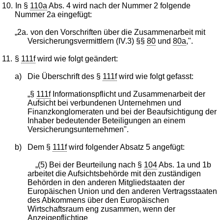
10.
In §
110a
Abs. 4 wird nach der Nummer 2 folgende
Nummer 2a eingefügt:
„2a.
von den Vorschriften über die Zusammenarbeit mit
Versicherungsvermittlern (IV.3) §§
80
und
80a
,".
11.
§
111f
wird wie folgt geändert:
a)
Die Überschrift des §
111f
wird wie folgt gefasst:
„§
111f
Informationspflicht und Zusammenarbeit der
Aufsicht bei verbundenen Unternehmen und
Finanzkonglomeraten und bei der Beaufsichtigung der
Inhaber bedeutender Beteiligungen an einem
Versicherungsunternehmen".
b)
Dem §
111f
wird folgender Absatz 5 angefügt:
„(5) Bei der Beurteilung nach §
104
Abs. 1a und 1b
arbeitet die Aufsichtsbehörde mit den zuständigen
Behörden in den anderen Mitgliedstaaten der
Europäischen Union und den anderen Vertragsstaaten
des Abkommens über den Europäischen
Wirtschaftsraum eng zusammen, wenn der
Anzeigepflichtige