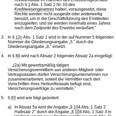
nach §
1
Abs. 1 Satz 2 Nr. 10 des
Kreditwesengesetzes
halten, vorausgesetzt, diese
Rechte werden nicht ausgeübt oder anderweitig
benutzt, um in die Geschäftsführung des Emittenten
einzugreifen, und sie werden innerhalb eines Jahres
nach dem Zeitpunkt des Erwerbs veräußert."
3.
In §
12c
Abs. 1 Satz 1 wird in der auf Nummer 5 folgenden
Nummer die Gliederungsangabe „5." durch die
Gliederungsangabe „6." ersetzt.
4.
In §
80
wird nach Absatz 2 folgender Absatz 2a eingefügt:
„(2a) Mit gewerbsmäßig tätigen
Versicherungsvermittlern aus anderen Mitglied- oder
Vertragsstaaten dürfen Versicherungsunternehmen nur
zusammenarbeiten, soweit die Vermittler nach den
Vorschriften ihres Herkunftsstaats befugt sind,
Versicherungsverträge zu vermitteln."
5.
§
83
wird wie folgt geändert:
a)
In Absatz 5a wird die Angabe „§
104
Abs. 1 Satz 2
Halbsatz 2" durch die Angabe „§
104
Abs. 1 Satz 3 in