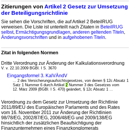
Zitierungen von
Artikel 2 Gesetz zur Umsetzung
der Beteiligungsrichtlinie
Sie sehen die Vorschriften, die auf Artikel 2 BeteilRUG
verweisen. Die Liste ist unterteilt nach Zitaten in
BeteilRUG
selbst
,
Ermächtigungsgrundlagen
,
anderen geltenden Titeln
,
Änderungsvorschriften
und in
aufgehobenen Titeln
.
Zitat in folgenden Normen
Dritte Verordnung zur Änderung der Kalkulationsverordnung
V. v. 22.10.2009 BGBl. I S. 3670
Eingangsformel 3. KalVÄndV
... 2 des Versicherungsaufsichtsgesetzes, von denen § 12c Absatz 1
Satz 1 Nummer 6 durch Artikel
2
Nummer 3 des Gesetzes vom
12. März 2009 (BGBl. I S. 470) geändert, § 12c Absatz 1 ...
Verordnung zu dem Gesetz zur Umsetzung der Richtlinie
2011/89/EU des Europäischen Parlaments und des Rates
vom 16. November 2011 zur Änderung der Richtlinien
98/78/EG, 2002/87/EG, 2006/48/EG und 2009/138/EG
hinsichtlich der zusätzlichen Beaufsichtigung der
Finanzunternehmen eines Finanzkonglomerats