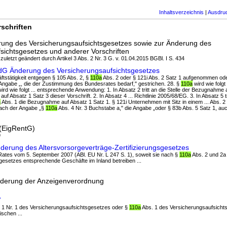
Inhaltsverzeichnis
|
Ausdru
schriften
rung des Versicherungsaufsichtsgesetzes sowie zur Änderung des
fsichtsgesetzes und anderer Vorschriften
zuletzt geändert durch Artikel 3 Abs. 2 Nr. 3 G. v. 01.04.2015 BGBl. I S. 434
ndG Änderung des Versicherungsaufsichtsgesetzes
äftstätigkeit entgegen § 105 Abs. 2, §
110a
Abs. 2 oder § 121i Abs. 2 Satz 1 aufgenommen od
. Angabe „, die der Zustimmung des Bundesrates bedarf," gestrichen. 28. §
110a
wird wie folgt
ird wie folgt ... entsprechende Anwendung: 1. In Absatz 2 tritt an die Stelle der Bezugnahme 
f Absatz 1 Satz 3 dieser Vorschrift. 2. In Absatz 4 ... Richtlinie 2005/68/EG. 3. In Absatz 5 tri
a
Abs. 1 die Bezugnahme auf Absatz 1 Satz 1. § 121i Unternehmen mit Sitz in einem ... Abs. 2 
nach der Angabe „§
110a
Abs. 4 Nr. 3 Buchstabe a," die Angabe „oder § 83b Abs. 5 Satz 1, auch
(EigRentG)
9
nderung des Altersvorsorgeverträge-Zertifizierungsgesetzes
Rates vom 5. September 2007 (ABl. EU Nr. L 247 S. 1), soweit sie nach §
110a
Abs. 2 und 2a
gesetzes entsprechende Geschäfte im Inland betreiben ...
nderung der Anzeigenverordnung
V
s. 1 Nr. 1 des Versicherungsaufsichtsgesetzes oder §
110a
Abs. 1 des Versicherungsaufsichtsg
schen ...