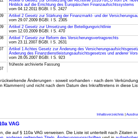
12
Artikel 6 Gesetz zur Umsetzung der Richtlinie 2010/78/EU vom 24. No
Hinblick auf die Errichtung des Europäischen Finanzaufsichtssystems
vom 04.12.2011 BGBl. I S. 2427
09
Artikel 2 Gesetz zur Stärkung der Finanzmarkt- und der Versicherungsau
vom 29.07.2009 BGBl. I S. 2305
09
Artikel 2 Gesetz zur Umsetzung der Beteiligungsrichtlinie
vom 12.03.2009 BGBl. I S. 470
08
Artikel 7 Gesetz zur Reform des Versicherungsvertragsrechts
vom 23.11.2007 BGBl. I S. 2631
07
Artikel 1 Achtes Gesetz zur Änderung des Versicherungsaufsichtsgeset
Änderung des Finanzdienstleistungsaufsichtsgesetzes und anderer Vorsc
vom 28.05.2007 BGBl. I S. 923
früheste archivierte Fassung
07
ss rückwirkende Änderungen - soweit vorhanden - nach dem Verkündun
n Klammern) und nicht nach dem Datum des Inkrafttretens in diese List
Inhaltsverzeichnis
|
Ausdru
110a VAG
n, die auf § 110a VAG verweisen. Die Liste ist unterteilt nach Zitaten i
en
,
anderen geltenden Titeln
,
Änderungsvorschriften
und in
aufgehoben