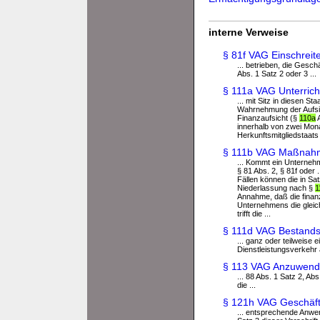
interne Verweise
§ 81f VAG Einschreit
... betrieben, die Gesch
Abs. 1 Satz 2 oder 3 ...
§ 111a VAG Unterrich
... mit Sitz in diesen S
Wahrnehmung der Aufsic
Finanzaufsicht (§
110a
A
innerhalb von zwei Mona
Herkunftsmitgliedstaats 
§ 111b VAG Maßnahm
... Kommt ein Unternehm
§ 81 Abs. 2, § 81f oder 
Fällen können die in Sa
Niederlassung nach §
1
Annahme, daß die finanz
Unternehmens die gleic
trifft die ...
§ 111d VAG Bestand
... ganz oder teilweise
Dienstleistungsverkehr 
§ 113 VAG Anzuwende
... 88 Abs. 1 Satz 2, Ab
die ...
§ 121h VAG Geschäfts
... entsprechende Anwen