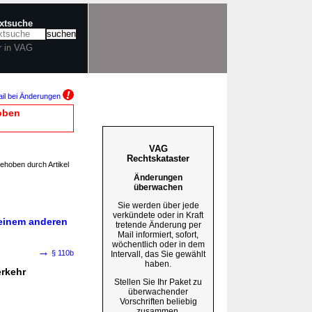
extsuche
r in VAG
il bei Änderungen
oben
VAG
Rechtskataster
gehoben durch Artikel
Änderungen
überwachen
Sie werden über jede
verkündete oder in Kraft
 einem anderen
tretende Änderung per
Mail informiert, sofort,
wöchentlich oder in dem
→
§ 110b
Intervall, das Sie gewählt
haben.
erkehr
Stellen Sie Ihr Paket zu
überwachender
Vorschriften beliebig
zusammen.