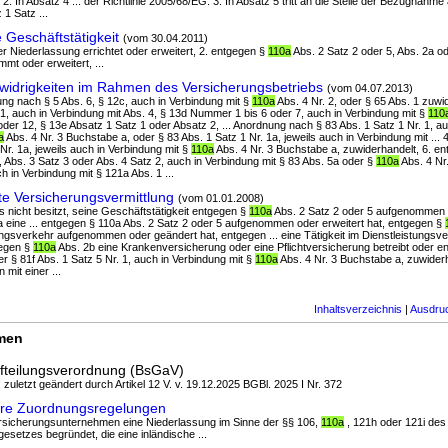
. 2. In Absatz 4 ... der Richtlinie 2005/68/EG. 3. In Absatz 5 tritt an die Stelle der Bezugnahme
1 Satz ...
Geschäftstätigkeit
(vom 30.04.2011)
er Niederlassung errichtet oder erweitert, 2. entgegen §
110a
Abs. 2 Satz 2 oder 5, Abs. 2a od
mmt oder erweitert, ...
idrigkeiten im Rahmen des Versicherungsbetriebs
(vom 04.07.2013)
ung nach § 5 Abs. 6, § 12c, auch in Verbindung mit §
110a
Abs. 4 Nr. 2, oder § 65 Abs. 1 zuwi
. 1, auch in Verbindung mit Abs. 4, § 13d Nummer 1 bis 6 oder 7, auch in Verbindung mit §
110
der 12, § 13e Absatz 1 Satz 1 oder Absatz 2, ... Anordnung nach § 83 Abs. 1 Satz 1 Nr. 1, au
a
Abs. 4 Nr. 3 Buchstabe a, oder § 83 Abs. 1 Satz 1 Nr. 1a, jeweils auch in Verbindung mit ... 
Nr. 1a, jeweils auch in Verbindung mit §
110a
Abs. 4 Nr. 3 Buchstabe a, zuwiderhandelt, 6. en
 2, Abs. 3 Satz 3 oder Abs. 4 Satz 2, auch in Verbindung mit § 83 Abs. 5a oder §
110a
Abs. 4 Nr
h in Verbindung mit § 121a Abs. 1 ...
e Versicherungsvermittlung
(vom 01.01.2008)
nis nicht besitzt, seine Geschäftstätigkeit entgegen §
110a
Abs. 2 Satz 2 oder 5 aufgenommen o
 eine ... entgegen § 110a Abs. 2 Satz 2 oder 5 aufgenommen oder erweitert hat, entgegen §
tungsverkehr aufgenommen oder geändert hat, entgegen ... eine Tätigkeit im Dienstleistung
gegen §
110a
Abs. 2b eine Krankenversicherung oder eine Pflichtversicherung betreibt oder en
r § 81f Abs. 1 Satz 5 Nr. 1, auch in Verbindung mit §
110a
Abs. 4 Nr. 3 Buchstabe a, zuwiderh
mit einer ...
Inhaltsverzeichnis
|
Ausdru
rmen
ufteilungsverordnung (BsGaV)
; zuletzt geändert durch Artikel 12 V. v. 19.12.2025 BGBl. 2025 I Nr. 372
re Zuordnungsregelungen
Versicherungsunternehmen eine Niederlassung im Sinne der §§ 106,
110a
, 121h oder 121i des
esetzes begründet, die eine inländische ...