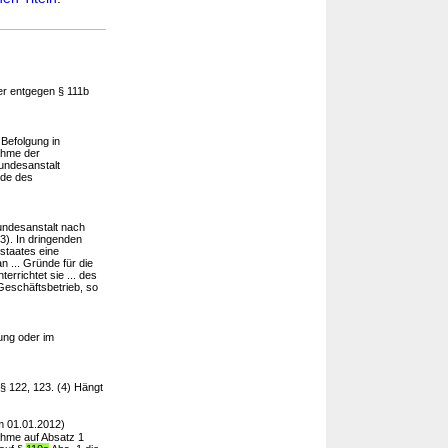
er entgegen § 111b
Befolgung in
ahme der
Bundesanstalt
rde des
undesanstalt nach
 3). In dringenden
staates eine
n ... Gründe für die
errichtet sie ... des
Geschäftsbetrieb, so
ung oder im
§ 122, 123. (4) Hängt
m 01.01.2012)
ahme auf Absatz 1