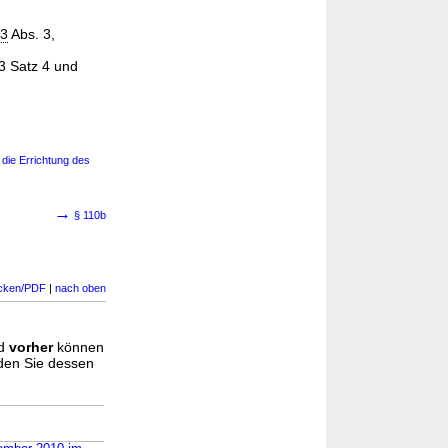
3
Abs. 3,
3 Satz 4 und
die Errichtung des
→
§ 110b
cken/PDF
|
nach oben
d
vorher
können
nden Sie dessen