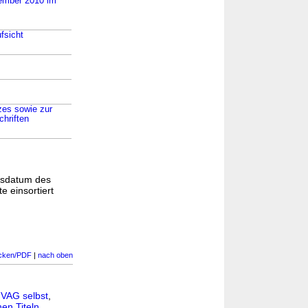
vember 2010 im
fsicht
zes sowie zur
hriften
gsdatum des
e einsortiert
cken/PDF
|
nach oben
n
VAG selbst
,
en Titeln
.