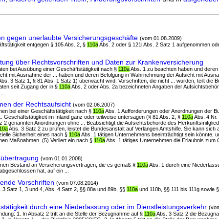
en gegen unerlaubte Versicherungsgeschäfte
(vom 01.08.2009)
äftstätigkeit entgegen § 105 Abs. 2, §
110a
Abs. 2 oder § 121i Abs. 2 Satz 1 aufgenommen od
tung über Rechtsvorschriften und Daten zur Krankenversicherung
taaten bei Ausübung einer Geschäftstätigkeit nach §
110a
Abs. 1 zu beachten haben und deren 
ht mit Ausnahme der ... haben und deren Befolgung in Wahrnehmung der Aufsicht mit Ausn
bs. 3 Satz 1, § 81 Abs. 1 Satz 1) überwacht wird. Vorschriften, die nicht ... wurden, teilt die 
ten seit Zugang der in §
110a
Abs. 2 oder Abs. 2a bezeichneten Angaben der Aufsichtsbehö
...
en der Rechtsaufsicht
(vom 02.06.2007)
en bei einer Geschäftstätigkeit nach §
110a
Abs. 1 Aufforderungen oder Anordnungen der B
... Geschäftstätigkeit im Inland ganz oder teilweise untersagen (§ 81 Abs. 2, §
110a
Abs. 4 Nr.
tz 2 genannten Anordnungen ohne ... Beabsichtigt die Aufsichtsbehörde des Herkunftsmitglied
10a
Abs. 3 Satz 2 zu prüfen, leistet die Bundesanstalt auf Verlangen Amtshilfe. Sie kann sich a
ielle Sicherheit eines nach §
110a
Abs. 1 tätigen Unternehmens beeinträchtigt sein könnte, unt
hen Maßnahmen. (5) Verliert ein nach §
110a
Abs. 1 tätiges Unternehmen die Erlaubnis zum 
sübertragung
(vom 01.01.2008)
 einen Bestand an Versicherungsverträgen, die es gemäß §
110a
Abs. 1 durch eine Niederlass
abgeschlossen hat, auf ein ...
nde Vorschriften
(vom 07.08.2014)
s. 3 Satz 1, 3 und 4, Abs. 4 Satz 2, §§ 88a und 89b, §§
110a
und 110b, §§ 111 bis 111g sowie §
tätigkeit durch eine Niederlassung oder im Dienstleistungsverkehr
(vo
dung: 1. In Absatz 2 tritt an die Stelle der Bezugnahme auf §
110a
Abs. 3 Satz 2 die Bezugn