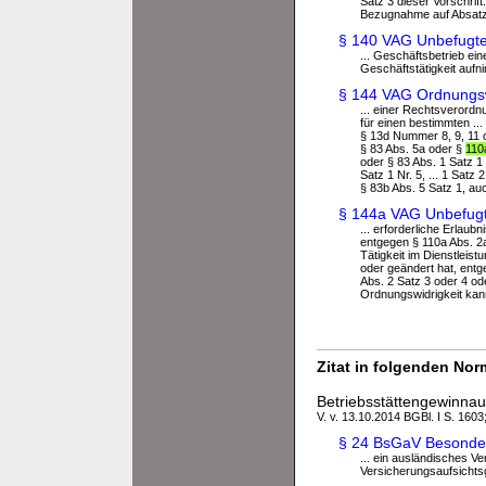
Satz 3 dieser Vorschrift
Bezugnahme auf Absatz 
§ 140 VAG Unbefugte 
... Geschäftsbetrieb ein
Geschäftstätigkeit aufni
§ 144 VAG Ordnungsw
... einer Rechtsverordn
für einen bestimmten ..
§ 13d Nummer 8, 9, 11 o
§ 83 Abs. 5a oder §
110
oder § 83 Abs. 1 Satz 1 
Satz 1 Nr. 5, ... 1 Satz
§ 83b Abs. 5 Satz 1, auc
§ 144a VAG Unbefugt
... erforderliche Erlaub
entgegen § 110a Abs. 2a
Tätigkeit im Dienstleis
oder geändert hat, ent
Abs. 2 Satz 3 oder 4 ode
Ordnungswidrigkeit kann 
Zitat in folgenden No
Betriebsstättengewinna
V. v. 13.10.2014 BGBl. I S. 1603
§ 24 BsGaV Besonde
... ein ausländisches 
Versicherungsaufsichtsg