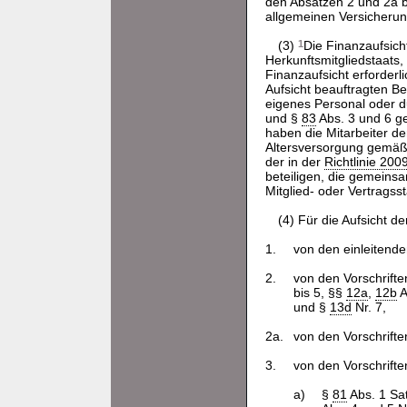
den Absätzen 2 und 2a b
allgemeinen Versicherun
(3)
1
Die Finanzaufsicht
Herkunftsmitgliedstaats,
Finanzaufsicht erforderli
Aufsicht beauftragten B
eigenes Personal oder 
und §
83
Abs. 3 und 6 g
haben die Mitarbeiter d
Altersversorgung gemäß 
der in der
Richtlinie 20
beteiligen, die gemeins
Mitglied- oder Vertragss
(4) Für die Aufsicht 
1.
von den einleitenden
2.
von den Vorschrifte
bis 5, §§
12a
,
12b
A
und §
13d
Nr. 7,
2a.
von den Vorschrifte
3.
von den Vorschrifte
a)
§
81
Abs. 1 Sat