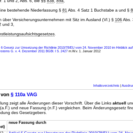
r. 1 und 2, Abs. 6, die §§
83b
,
89a
,
 eine bestehende Niederlassung §
81
Abs. 4 Satz 1 Buchstabe a und §
8
n über Versicherungsunternehmen mit Sitz im Ausland (VI.) §
106
Abs. 
2 und 3,
stleistungsaufsichtsgesetzes
.
s 6 Gesetz zur Umsetzung der Richtlinie 2010/78/EU vom 24. November 2010 im Hinblick auf 
stems G. v. 4. Dezember 2011 BGBl. I S. 2427
m.W.v. 1. Januar 2012
Inhaltsverzeichnis
|
Ausdru
 von
§ 110a VAG
lung zeigt alle Änderungen dieser Vorschrift. Über die Links
aktuell
un
g (a.F.) und neue Fassung (n.F.) vergleichen. Beim Änderungsgesetz fi
ündung des Gesetzgebers.
neue Fassung durch
et)