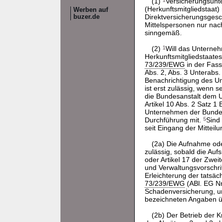
(1)
1
Versicherungsunte
(Herkunftsmitgliedstaat
Werben auf
Direktversicherungsgesc
buzer.de
Mittelspersonen nur nac
sinngemäß.
(2)
1
Will das Unterneh
Herkunftsmitgliedstaates
73/239/EWG
in der Fass
Abs. 2, Abs. 3 Unterabs
Benachrichtigung des U
ist erst zulässig, wenn 
die Bundesanstalt dem U
Artikel 10 Abs. 2 Satz 1
Unternehmen der Bundesa
Durchführung mit.
5
Sind
seit Eingang der Mittei
(2a) Die Aufnahme ode
zulässig, sobald die Auf
oder Artikel 17 der Zwei
und Verwaltungsvorschri
Erleichterung der tatsä
73/239/EWG
(ABl. EG Nr.
Schadenversicherung, und
bezeichneten Angaben üb
(2b) Der Betrieb der 