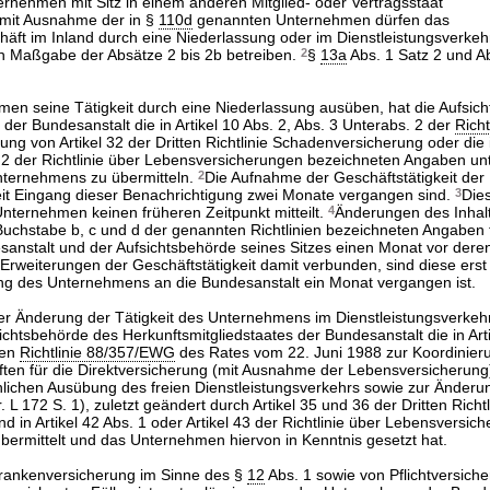
rnehmen mit Sitz in einem anderen Mitglied- oder Vertragsstaat
) mit Ausnahme der in §
110d
genannten Unternehmen dürfen das
häft im Inland durch eine Niederlassung oder im Dienstleistungsverkeh
h Maßgabe der Absätze 2 bis 2b betreiben.
2
§
13a
Abs. 1 Satz 2 und Abs
men seine Tätigkeit durch eine Niederlassung ausüben, hat die Aufsic
 der Bundesanstalt die in Artikel 10 Abs. 2, Abs. 3 Unterabs. 2 der
Richt
ung von Artikel 32 der Dritten Richtlinie Schadenversicherung oder die i
. 2 der Richtlinie über Lebensversicherungen bezeichneten Angaben un
nternehmens zu übermitteln.
2
Die Aufnahme der Geschäftstätigkeit der
seit Eingang dieser Benachrichtigung zwei Monate vergangen sind.
3
Dies
nternehmen keinen früheren Zeitpunkt mitteilt.
4
Änderungen des Inhalt
 Buchstabe b, c und d der genannten Richtlinien bezeichneten Angaben t
nstalt und der Aufsichtsbehörde seines Sitzes einen Monat vor deren
 Erweiterungen der Geschäftstätigkeit damit verbunden, sind diese erst
lung des Unternehmens an die Bundesanstalt ein Monat vergangen ist.
r Änderung der Tätigkeit des Unternehmens im Dienstleistungsverkehr 
sichtsbehörde des Herkunftsmitgliedstaates der Bundesanstalt die in Art
ten
Richtlinie 88/357/EWG
des Rates vom 22. Juni 1988 zur Koordinier
ften für die Direktversicherung (mit Ausnahme der Lebensversicherung
chlichen Ausübung des freien Dienstleistungsverkehrs sowie zur Änder
 L 172 S. 1), zuletzt geändert durch Artikel 35 und 36 der Dritten Richtl
 in Artikel 42 Abs. 1 oder Artikel 43 der Richtlinie über Lebensversic
ermittelt und das Unternehmen hiervon in Kenntnis gesetzt hat.
Krankenversicherung im Sinne des §
12
Abs. 1 sowie von Pflichtversiche