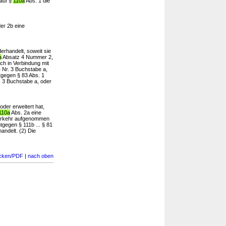
 auf §
110a
Abs. 1 die
er 2b eine
derhandelt, soweit sie
a
Absatz 4 Nummer 2,
ch in Verbindung mit
4 Nr. 3 Buchstabe a,
tgegen § 83 Abs. 1
. 3 Buchstabe a, oder
der erweitert hat,
110a
Abs. 2a eine
sverkehr aufgenommen
tgegen § 111b ... § 81
andelt. (2) Die
cken/PDF
|
nach oben