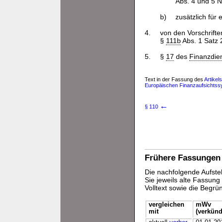
Abs. 4 und 5 N
b)
zusätzlich für
4.
von den Vorschrifte
§
111b
Abs. 1 Satz 
5.
§
17
des
Finanzdien
Text in der Fassung des
Artikel
Europäischen Finanzaufsichtssy
←
§ 110
Frühere Fassungen
Die nachfolgende Aufstel
Sie jeweils alte Fassun
Volltext sowie die Begr
vergleichen
mWv
mit
(verkünd