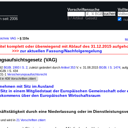
Vorschriftensuche
Vollt
§ / Artikel
Gesetz
n seit 2006
nu
zeichnis VAG
>
§ 110a
Ma
itel komplett oder überwiegend mit Ablauf des 31.12.2015 aufgeh
>>>
zur aktuellen Fassung/Nachfolgeregelung
ungsaufsichtsgesetz (VAG)
992
BGBl. 1993 I S. 2
; zuletzt geändert durch
Artikel 353
V. v. 31.08.2015
BGBl. I S. 1474
; auf
BGBl. I S. 434
631-1
Versicherungsaufsichtsrecht
d in 408 Vorschriften zitiert
rnehmen mit Sitz im Ausland
 Sitz in einem Mitgliedstaat der Europäischen Gemeinschaft oder
Abkommens über den Europäischen Wirtschaftsraum
äftstätigkeit durch eine Niederlassung oder im Dienstleistungsv
und wird in
21 Vorschriften zitiert