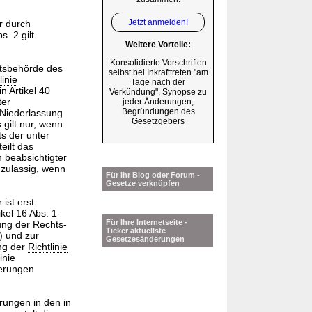
Jetzt anmelden!
r durch
. 2 gilt
Weitere Vorteile:
Konsolidierte Vorschriften
htsbehörde des
selbst bei Inkrafttreten "am
linie
Tage nach der
n Artikel 40
Verkündung", Synopse zu
ter
jeder Änderungen,
Begründungen des
 Niederlassung
Gesetzgebers
 gilt nur, wenn
s der unter
eilt das
 beabsichtigter
 zulässig, wenn
Für Ihr Blog oder Forum -
Gesetze verknüpfen
ist erst
ikel 16 Abs. 1
Für Ihre Internetseite -
ung der Rechts-
Ticker aktuellste
) und zur
Gesetzesänderungen
ung der
Richtlinie
inie
herungen
rungen in den in