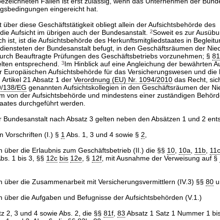
ezeichneten Fällen ist erst zulässig, wenn das Unternehmen der Bunde
gsbedingungen eingereicht hat.
 über diese Geschäftstätigkeit obliegt allein der Aufsichtsbehörde des
 die Aufsicht im übrigen auch der Bundesanstalt.
2
Soweit es zur Ausübu
ch ist, ist die Aufsichtsbehörde des Herkunftsmitgliedstaates in Begleitu
ediensteten der Bundesanstalt befugt, in den Geschäftsräumen der Nie
durch Beauftragte Prüfungen des Geschäftsbetriebs vorzunehmen; §
81
elten entsprechend.
3
Im Hinblick auf eine Angleichung der bewährten Au
er Europäischen Aufsichtsbehörde für das Versicherungswesen und die b
Artikel 21 Absatz 1 der
Verordnung (EU) Nr. 1094/2010
das Recht, sic
09/138/EG
genannten Aufsichtskollegien in den Geschäftsräumen der Ni
am von der Aufsichtsbehörde und mindestens einer zuständigen Behör
taates durchgeführt werden.
der Bundesanstalt nach Absatz 3 gelten neben den Absätzen 1 und 2 en
 Vorschriften (I.) §
1
Abs. 1, 3 und 4 sowie §
2
,
n über die Erlaubnis zum Geschäftsbetrieb (II.) die §§
10
,
10a
,
11b
,
11
bs. 1 bis 3, §§
12c
bis
12e
, §
12f
, mit Ausnahme der Verweisung auf §
n über die Zusammenarbeit mit Versicherungsvermittlern (IV.3) §§
80
u
n über die Aufgaben und Befugnisse der Aufsichtsbehörden (V.1.)
z 2, 3 und 4 sowie Abs. 2, die §§
81f
,
83
Absatz 1 Satz 1 Nummer 1 bis 