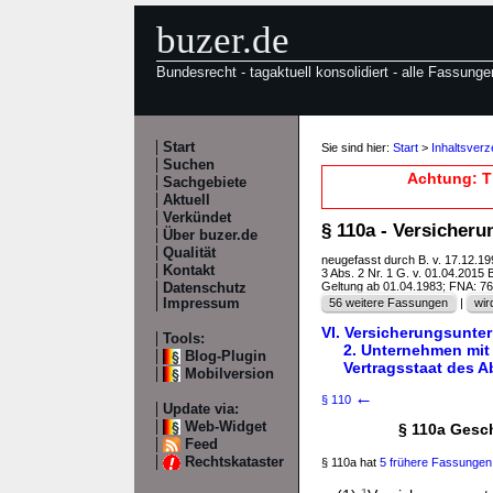
buzer.de
Bundesrecht - tagaktuell konsolidiert - alle Fassunge
Start
Sie sind hier:
Start
>
Inhaltsver
Suchen
Achtung: T
Sachgebiete
Aktuell
Verkündet
§ 110a - Versicher
Über buzer.de
Qualität
neugefasst durch B. v. 17.12.1
Kontakt
3 Abs. 2 Nr. 1 G. v. 01.04.2015 
Geltung ab 01.04.1983; FNA: 7
Datenschutz
Impressum
56 weitere Fassungen
|
wir
VI. Versicherungsunte
Tools:
2. Unternehmen mit
Blog-Plugin
Vertragsstaat des 
Mobilversion
←
§ 110
Update via:
Web-Widget
§ 110a Gesch
Feed
Rechtskataster
§ 110a hat
5 frühere Fassungen