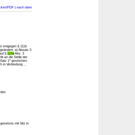
cken/PDF
|
nach oben
er entgegen § 111b
 geändert: a) Absatz 3
auf §
110a
Abs. 3
tt an die Stelle der
Satz 1" gestrichen.
 in Verbindung ...
 des
esetzes mit Sitz in