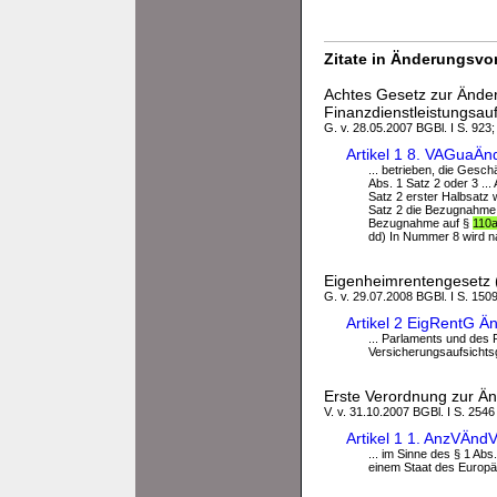
Zitate in Änderungsvor
Achtes Gesetz zur Ände
Finanzdienstleistungsau
G. v. 28.05.2007 BGBl. I S. 923; 
Artikel 1 8. VAGuaÄ
... betrieben, die Gesch
Abs. 1 Satz 2 oder 3 ..
Satz 2 erster Halbsatz w
Satz 2 die Bezugnahme au
Bezugnahme auf §
110
dd) In Nummer 8 wird 
Eigenheimrentengesetz 
G. v. 29.07.2008 BGBl. I S. 150
Artikel 2 EigRentG Ä
... Parlaments und des 
Versicherungsaufsichts
Erste Verordnung zur Ä
V. v. 31.10.2007 BGBl. I S. 2546
Artikel 1 1. AnzVÄnd
... im Sinne des § 1 Ab
einem Staat des Europäi