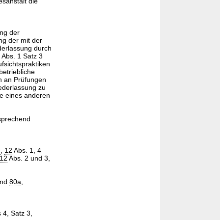
sanstalt die
ng der
ng der mit der
derlassung durch
Abs. 1 Satz 3
fsichtspraktiken
etriebliche
h an Prüfungen
ederlassung zu
de eines anderen
tsprechend
c
,
12
Abs. 1, 4
12
Abs. 2 und 3,
nd
80a
,
4, Satz 3,