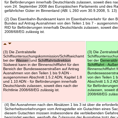
für Beförderungen innerhalb Deutschlands zulassen, soweit dies na
vom 24. September 2008 des Europäischen Parlaments und des Rat
gefährlicher Güter im Binnenland (ABl. L 260 vom 30.9.2008, S. 13) z
(2) Das Eisenbahn-Bundesamt kann im Eisenbahnverkehr für den B
Bundes auf Antrag Ausnahmen von den Teilen 1 bis 7 - ausgenommen
RID für Beförderungen innerhalb Deutschlands zulassen, soweit dies
2008/68/EG zulässig ist.
(3) Die Zentralstelle
(3) Die Zentralstel
Schiffsuntersuchungskommission/Schiffseichamt
Schiffsuntersuch
bei der
Wasser-
und
Schifffahrtsdirektion
bei der
Generaldi
Südwest kann in der Binnenschifffahrt für den
Schifffahrt - Auße
Bereich der Bundeswasserstraßen auf Antrag
Binnenschifffahrt 
Ausnahmen von den Teilen 1 bis 9 ADN -
Bundeswasserstr
ausgenommen Abschnitt 1.5.2 ADN, Kapitel 1.8
von den Teilen 1
und 1.10 ADN - für Beförderungen innerhalb
Abschnitt 1.5.2 A
Deutschlands zulassen, soweit dies nach der
für Beförderungen
Richtlinie 2008/68/EG zulässig ist.
zulassen, soweit d
2008/68/EG zulässi
(4) Bei Ausnahmen nach den Absätzen 1 bis 3 ist über die erforderl
Sicherheitsvorkehrungen vom Antragsteller ein Gutachten eines Sac
diesem Gutachten müssen insbesondere die verbleibenden Gefahre
begründet werden, weshalb die Zulassung der Ausnahme trotz der 