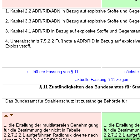
1. Kapitel 2.2 ADR/RID/ADN in Bezug auf explosive Stoffe und Gegen
2. Kapitel 3.3 ADR/RID/ADN in Bezug auf explosive Stoffe und Gegen
3. Kapitel 4.1 ADR/RID in Bezug auf explosive Stoffe und Gegenstän
4. Unterabschnitt 7.5.2.2 Fußnote a ADR/RID in Bezug auf explosiv
Explosivstoff.
←
frühere Fassung von § 11
nächste
aktuelle Fassung § 11 zeigen
§ 11 Zuständigkeiten des Bundesamtes für Str
Das Bundesamt für Strahlenschutz ist zuständige Behörde für
1. die Erteilung der multilateralen Genehmigung
1. die Erteilung 
für die Bestimmung der nicht in Tabelle
für die Bestimmung
2.2.7.2.2.1 aufgeführten Radionuklidwerte nach
2.2.7.2.2.1 aufge
Absatz 2.2.7.2.2.2 ADR/RID/ADN;
von alternativen 