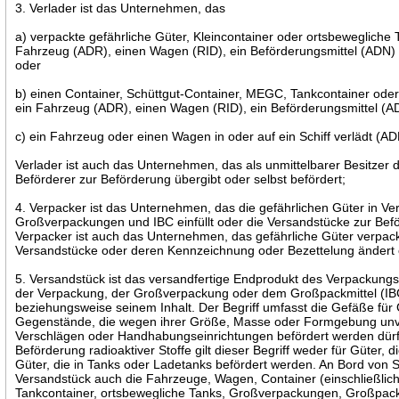
3. Verlader ist das Unternehmen, das
a) verpackte gefährliche Güter, Kleincontainer oder ortsbewegliche 
Fahrzeug (ADR), einen Wagen (RID), ein Beförderungsmittel (ADN) 
oder
b) einen Container, Schüttgut-Container, MEGC, Tankcontainer oder
ein Fahrzeug (ADR), einen Wagen (RID), ein Beförderungsmittel (A
c) ein Fahrzeug oder einen Wagen in oder auf ein Schiff verlädt (AD
Verlader ist auch das Unternehmen, das als unmittelbarer Besitzer 
Beförderer zur Beförderung übergibt oder selbst befördert;
4. Verpacker ist das Unternehmen, das die gefährlichen Güter in Ve
Großverpackungen und IBC einfüllt oder die Versandstücke zur Befö
Verpacker ist auch das Unternehmen, das gefährliche Güter verpack
Versandstücke oder deren Kennzeichnung oder Bezettelung ändert 
5. Versandstück ist das versandfertige Endprodukt des Verpackun
der Verpackung, der Großverpackung oder dem Großpackmittel (IB
beziehungsweise seinem Inhalt. Der Begriff umfasst die Gefäße für
Gegenstände, die wegen ihrer Größe, Masse oder Formgebung unver
Verschlägen oder Handhabungseinrichtungen befördert werden dür
Beförderung radioaktiver Stoffe gilt dieser Begriff weder für Güter, d
Güter, die in Tanks oder Ladetanks befördert werden. An Bord von Sc
Versandstück auch die Fahrzeuge, Wagen, Container (einschließlic
Tankcontainer, ortsbewegliche Tanks, Großverpackungen, Großpackmi