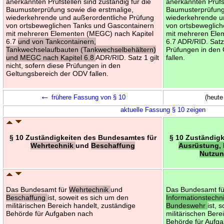
anerkannten Prüfstellen sind zuständig für die
anerkannten Prüfst
Baumusterprüfung sowie die erstmalige,
Baumusterprüfung 
wiederkehrende und außerordentliche Prüfung
wiederkehrende u
von ortsbeweglichen Tanks und Gascontainern
von ortsbeweglic
mit mehreren Elementen (MEGC) nach Kapitel
mit mehreren Ele
6.7
und von Tankcontainern,
6.7 ADR/RID. Satz 
Tankwechselaufbauten (Tankwechselbehältern)
Prüfungen in den
und MEGC nach Kapitel 6.8
ADR/RID. Satz 1 gilt
fallen.
nicht, sofern diese Prüfungen in den
Geltungsbereich der ODV fallen.
←
frühere Fassung von § 10
(heute
aktuelle Fassung § 10 zeigen
§ 10 Zuständigkeiten des Bundesamtes für
§ 10 Zuständig
Wehrtechnik
und
Beschaffung
Ausrüstung, 
Nutzun
Das Bundesamt für
Wehrtechnik
und
Das Bundesamt f
Beschaffung
ist, soweit es sich um den
Informationstechn
militärischen Bereich handelt, zuständige
Bundeswehr
ist, 
Behörde für Aufgaben nach
militärischen Bere
Behörde für Aufg