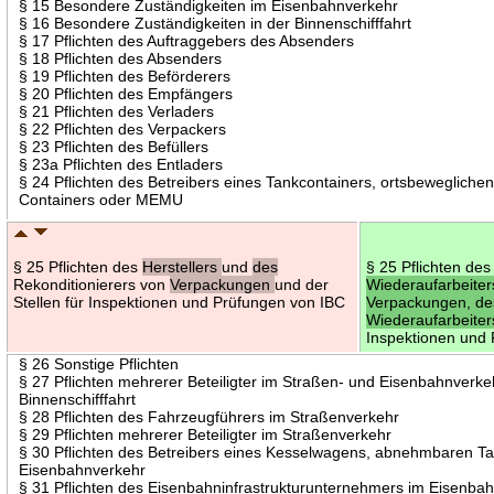
§ 15 Besondere Zuständigkeiten im Eisenbahnverkehr
§ 16 Besondere Zuständigkeiten in der Binnenschifffahrt
§ 17 Pflichten des Auftraggebers des Absenders
§ 18 Pflichten des Absenders
§ 19 Pflichten des Beförderers
§ 20 Pflichten des Empfängers
§ 21 Pflichten des Verladers
§ 22 Pflichten des Verpackers
§ 23 Pflichten des Befüllers
§ 23a Pflichten des Entladers
§ 24 Pflichten des Betreibers eines Tankcontainers, ortsbeweglich
Containers oder MEMU
§ 25 Pflichten des
Herstellers
und
des
§ 25 Pflichten de
Rekonditionierers von
Verpackungen
und der
Wiederaufarbeite
Stellen für Inspektionen und Prüfungen von IBC
Verpackungen, des
Wiederaufarbeite
Inspektionen und
§ 26 Sonstige Pflichten
§ 27 Pflichten mehrerer Beteiligter im Straßen- und Eisenbahnverke
Binnenschifffahrt
§ 28 Pflichten des Fahrzeugführers im Straßenverkehr
§ 29 Pflichten mehrerer Beteiligter im Straßenverkehr
§ 30 Pflichten des Betreibers eines Kesselwagens, abnehmbaren T
Eisenbahnverkehr
§ 31 Pflichten des Eisenbahninfrastrukturunternehmers im Eisenba