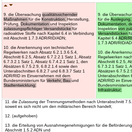
9. die Überwachung
qualitätssichernder
9. die Überwach
Maßnahmen
für die
Konstruktion,
Herstellung,
für die
Auslegung
Prüfung,
Dokumentation
und Inspektion
Dokumentation, d
zulassungspflichtiger Versandstücke
für
Inspektion
von zul
radioaktive Stoffe nach Kapitel 6.4 in Verbindung
Versandstücken
f
mit Abschnitt 1.7.3 ADR/RID/ADN;
Kapitel 6.4
ADR/R
1.7.3 ADR/RID/AD
10. die Anerkennung von technischen
Regelwerken nach Absatz 6.2.1.3.6.5.4,
10. die Anerkenn
Abschnitt 6.2.5, Absatz 6.7.2.2.1 Satz 1, Absatz
Regelwerken nach 
6.7.3.2.1 Satz 1, Absatz 6.7.4.2.1 Satz 1, den
Abschnitt 6.2.5, A
Absätzen 6.7.5.2.9, 6.8.2.1.4 sowie den
6.7.3.2.1 Satz 1, 
Unterabschnitten 6.8.2.7 und 6.8.3.7 Satz 1
Absätzen 6.7.5.2.
ADR/RID im Einvernehmen mit dem
Unterabschnitten 
Bundesministerium für
Verkehr, Bau
und
ADR/RID im Einv
Stadtentwicklung;
Bundesministeriu
Infrastruktur;
11. die Zulassung der Trennungsmethoden nach Unterabschnitt 7.5
soweit es sich nicht um den militärischen Bereich handelt;
12. (aufgehoben)
13. die Erteilung von Ausnahmegenehmigungen für die Beförderung 
Abschnitt 1.5.2 ADN und