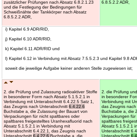
zusätzlicher Prüfungen nach Absatz 6.8.2.1.23
6.8.5.2.2 ADR,
und die Festlegung der Bedingungen für
Schweißnähte der Tankkörper nach Absatz
6.8.5.2.2 ADR,
i) Kapitel 6.9 ADR/RID,
j) Kapitel 6.10 ADR/RID,
k) Kapitel 6.11 ADR/RID und
l) Kapitel 6.12 in Verbindung mit Absatz 7.5.5.2.3 und Kapitel 9.8 AD
soweit die jeweilige Aufgabe keiner anderen Stelle zugewiesen ist;
2. die Prüfung und Zulassung radioaktiver Stoffe
2. die Prüfung und
in besonderer Form nach Absatz 5.1.5.2.1 in
in besonderer For
Verbindung mit Unterabschnitt 6.4.22.5 Satz 1,
Verbindung mit Unt
das Zeugnis nach Unterabschnitt
6.4.22.6
das Zeugnis nach
Buchstabe a, die Zulassung der Bauart von
Buchstabe a, die 
Verpackungen für nicht spaltbares oder
Verpackungen für 
spaltbares freigestelltes Uranhexafluorid nach
spaltbares freiges
Absatz 5.1.5.2.1 in Verbindung mit
Absatz 5.1.5.2.1 i
Unterabschnitt 6.4.22.1, das Zeugnis nach
Unterabschnitt 6.
Unterabschnitt
6.4.22.6
Buchstabe a, die
Unterabschnitt
6.