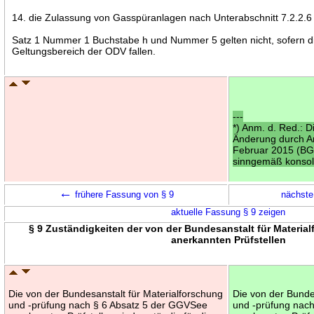
14. die Zulassung von Gasspüranlagen nach Unterabschnitt 7.2.2.6
Satz 1 Nummer 1 Buchstabe h und Nummer 5 gelten nicht, sofern d
Geltungsbereich der ODV fallen.
---
*) Anm. d. Red.: D
Änderung durch Art
Februar 2015 (BGB
sinngemäß konsoli
←
frühere Fassung von § 9
nächste
aktuelle Fassung § 9 zeigen
§ 9 Zuständigkeiten der von der Bundesanstalt für Materia
anerkannten Prüfstellen
Die von der Bundesanstalt für Materialforschung
Die von der Bunde
und -prüfung nach § 6 Absatz 5 der GGVSee
und -prüfung nac