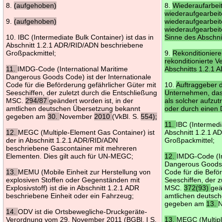
8.
(aufgehoben)
8.
Wiederaufarbei
wiederaufgearbei
9.
(aufgehoben)
wiederaufgearbei
wiederaufgearbeit
10. IBC (Intermediate Bulk Container) ist das in
Sinne des Abschnit
Abschnitt 1.2.1 ADR/RID/ADN beschriebene
Großpackmittel;
9.
Rekonditioniere
rekonditionierte 
11.
IMDG-Code (International Maritime
Abschnitts 1.2.1 A
Dangerous Goods Code) ist der Internationale
Code für die Beförderung gefährlicher Güter mit
10.
Auftraggeber 
Seeschiffen, der zuletzt durch die Entschließung
Unternehmen, das
MSC.
294/87
geändert worden ist, in der
als solcher aufzut
amtlichen deutschen Übersetzung bekannt
oder durch einen 
gegeben am
30.
November
2010
(VkBl. S.
554);
11.
IBC (Intermedi
12.
MEGC (Multiple-Element Gas Container) ist
Abschnitt 1.2.1 
der in Abschnitt 1.2.1 ADR/RID/ADN
Großpackmittel;
beschriebene Gascontainer mit mehreren
Elementen. Dies gilt auch für UN-MEGC;
12.
IMDG-Code (In
Dangerous Goods C
13.
MEMU (Mobile Einheit zur Herstellung von
Code für die Befö
explosiven Stoffen oder Gegenständen mit
Seeschiffen, der z
Explosivstoff) ist die in Abschnitt 1.2.1 ADR
MSC.
372(93)
geä
beschriebene Einheit oder ein Fahrzeug;
amtlichen deutsc
gegeben am
13.
14.
ODV ist die Ortsbewegliche-Druckgeräte-
Verordnung vom 29. November 2011 (BGBl. I S.
13.
MEGC (Multipl