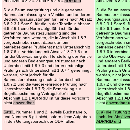
Absätzen 6.8.2.4.2 und 6.8.2.4.4
ADR und
Absätzen 6.8.2.4.
5. die Baumusterprüfung und die getrennte
5. die Baumusterp
Baumusterzulassung von Ventilen und anderen
Baumusterzulassu
Bedienungsausrüstungen für Tanks nach Absatz
Bedienungsausrüs
6.8.2.3.1 Satz 9, für die in der Tabelle in Absatz
6.8.2.3.1 Satz 9, f
6.8.2.6.1 eine Norm aufgeführt ist; für die
6.8.2.6.1 eine Norm
getrennte Baumusterzulassung sind die
getrennte Baumust
Verfahren anzuwenden, die in Abschnitt 1.8.7
Verfahren anzuwen
vorgeschrieben sind; dabei darf ein
vorgeschrieben sin
betriebseigener Prüfdienst nach Unterabschnitt
betriebseigener P
1.8.7.6 in Verbindung mit Absatz 1.8.7.7.5 nur
1.8.7.6 in Verbind
für die Überwachung der Herstellung der Ventile
für die Überwachu
und anderen Bedienungsausrüstungen nach
und anderen Bed
Unterabschnitt 1.8.7.3 und deren erstmalige
Unterabschnitt 1.
Prüfung nach Unterabschnitt 1.8.7.4 genehmigt
Prüfung nach Unte
werden, nicht jedoch für die
werden, nicht jedo
Baumusterzulassung nach Unterabschnitt
Baumusterzulassu
1.8.7.2 und die wiederkehrende Prüfung nach
1.8.7.2 und die w
Unterabschnitt 1.8.7.5; die Bemerkung zur
Unterabschnitt 1.
Begriffsbestimmung 'Antragsteller' nach
Begriffsbestimmun
Abschnitt 1.2.1 ADR/RID ist für diese Vorschrift
Abschnitt 1.2.1 AD
nicht
anwendbar.
nicht
anwendbar 
Satz
1 Nummer 1 und 2, jeweils Buchstabe b,
6. a) die Prüfung
und Nummer 5 gilt nicht, sofern diese Aufgaben
nach den Absätzen
in den Geltungsbereich der ODV fallen.
ADR/RID und