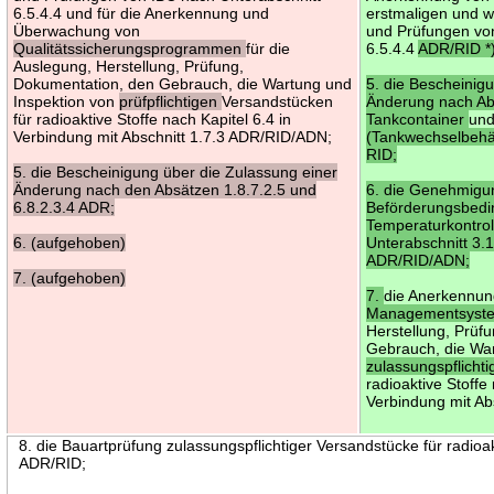
6.5.4.4 und für die Anerkennung und
erstmaligen und 
Überwachung von
und Prüfungen vo
Qualitätssicherungsprogrammen
für die
6.5.4.4
ADR/RID *)
Auslegung, Herstellung, Prüfung,
Dokumentation, den Gebrauch, die Wartung und
5. die Bescheinig
Inspektion von
prüfpflichtigen
Versandstücken
Änderung nach Abs
für radioaktive Stoffe nach Kapitel 6.4 in
Tankcontainer
un
Verbindung mit Abschnitt 1.7.3 ADR/RID/ADN;
(Tankwechselbehäl
RID;
5. die Bescheinigung über die Zulassung einer
Änderung nach den Absätzen 1.8.7.2.5 und
6. die Genehmigu
6.8.2.3.4 ADR;
Beförderungsbed
Temperaturkontroll
6. (aufgehoben)
Unterabschnitt 3.
ADR/RID/ADN;
7. (aufgehoben)
7.
die Anerkennu
Managementsys
Herstellung, Prüf
Gebrauch, die Wa
zulassungspflicht
radioaktive Stoffe
Verbindung mit Ab
8. die Bauartprüfung zulassungspflichtiger Versandstücke für radioak
ADR/RID;