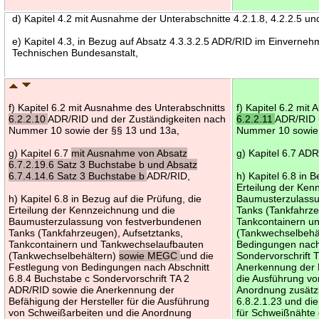
d) Kapitel 4.2 mit Ausnahme der Unterabschnitte 4.2.1.8, 4.2.2.5 u
e) Kapitel 4.3, in Bezug auf Absatz 4.3.3.2.5 ADR/RID im Einverneh
Technischen Bundesanstalt,
f) Kapitel 6.2 mit Ausnahme des Unterabschnitts
f) Kapitel 6.2 mi
6.2.2.10
ADR/RID und der Zuständigkeiten nach
6.2.2.11
ADR/RID 
Nummer 10 sowie der §§ 13 und 13a,
Nummer 10 sowie 
g) Kapitel 6.7
mit Ausnahme von Absatz
g) Kapitel 6.7 AD
6.7.2.19.6 Satz 3 Buchstabe b und Absatz
6.7.4.14.6 Satz 3 Buchstabe b
ADR/RID,
h) Kapitel 6.8 in 
Erteilung der Ken
h) Kapitel 6.8 in Bezug auf die Prüfung, die
Baumusterzulassu
Erteilung der Kennzeichnung und die
Tanks (Tankfahrze
Baumusterzulassung von festverbundenen
Tankcontainern u
Tanks (Tankfahrzeugen), Aufsetztanks,
(Tankwechselbehäl
Tankcontainern und Tankwechselaufbauten
Bedingungen nach 
(Tankwechselbehältern)
sowie MEGC
und die
Sondervorschrift 
Festlegung von Bedingungen nach Abschnitt
Anerkennung der B
6.8.4 Buchstabe c Sondervorschrift TA 2
die Ausführung vo
ADR/RID sowie die Anerkennung der
Anordnung zusätz
Befähigung der Hersteller für die Ausführung
6.8.2.1.23 und di
von Schweißarbeiten und die Anordnung
für Schweißnähte 