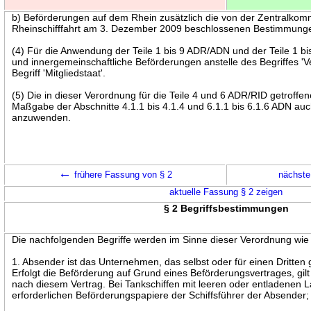
b) Beförderungen auf dem Rhein zusätzlich die von der Zentralkomm
Rheinschifffahrt am 3. Dezember 2009 beschlossenen Bestimmung
(4) Für die Anwendung der Teile 1 bis 9 ADR/ADN und der Teile 1 bis 
und innergemeinschaftliche Beförderungen anstelle des Begriffes 'Ve
Begriff 'Mitgliedstaat'.
(5) Die in dieser Verordnung für die Teile 4 und 6 ADR/RID getroff
Maßgabe der Abschnitte 4.1.1 bis 4.1.4 und 6.1.1 bis 6.1.6 ADN auch
anzuwenden.
←
frühere Fassung von § 2
nächste
aktuelle Fassung § 2 zeigen
§ 2 Begriffsbestimmungen
Die nachfolgenden Begriffe werden im Sinne dieser Verordnung wie 
1. Absender ist das Unternehmen, das selbst oder für einen Dritten 
Erfolgt die Beförderung auf Grund eines Beförderungsvertrages, gil
nach diesem Vertrag. Bei Tankschiffen mit leeren oder entladenen La
erforderlichen Beförderungspapiere der Schiffsführer der Absender;