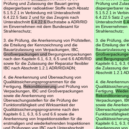
Prüfung und Zulassung der Bauart gering
Prüfung und Zulas
dispergierbarer radioaktiver Stoffe nach Absatz
dispergierbarer ra
5.1.5.2.1 in Verbindung mit Unterabschnitt
5.1.5.2.1 in Verbi
6.4.22.5 Satz 2 und für das Zeugnis nach
6.4.22.5 Satz 2 u
Unterabschnitt
6.4.22.6
Buchstabe a ADR/RID
Unterabschnitt
6.
im Einvernehmen mit dem Bundesamt für
im Einvernehmen 
Strahlenschutz;
Strahlenschutz;
3. die Prüfung, die Anerkennung von Prüfstellen,
3. die Prüfung, di
die Erteilung der Kennzeichnung und die
die Erteilung der
Bauartzulassung von Verpackungen, IBC,
Bauartzulassung 
Großverpackungen und
Bergungsverpackungen
Großverpackung
nach den Kapiteln 6.1, 6.3, 6.5 und 6.6 ADR/RID
und Bergungsgro
sowie für die Zulassung der Reparatur flexibler
Kapiteln 6.1, 6.3,
IBC nach Abschnitt 1.2.1 ADR/RID/ADN;
die Zulassung der
Abschnitt 1.2.1 
4. die Anerkennung und Überwachung von
Qualitätssicherungsprogrammen für die
4. die Anerkennu
Fertigung,
Rekonditionierung
und Prüfung von
Qualitätssicherun
Verpackungen, IBC und Großverpackungen
Fertigung,
Wieder
sowie die Anerkennung von
Rekonditionierun
Überwachungsstellen für die Prüfung der
Verpackungen, I
Funktionsfähigkeit und Wirksamkeit der
sowie die Anerke
Qualitätssicherungsprogramme nach den
Überwachungsstell
Kapiteln 6.1, 6.3, 6.5 und 6.6 sowie die
Funktionsfähigkei
Anerkennung von Inspektionsstellen für die
Qualitätssicheru
erstmaligen und wiederkehrenden Inspektionen
Kapiteln 6.1, 6.3,
und Prüfungen von IBC nach Unterabschnitt
Anerkennung von I