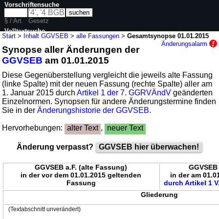
Vorschriftensuche
§ / Art.
Gesetz
Volltextsuche
Start
>
Inhalt GGVSEB
>
alle Fassungen
>
Gesamtsynopse 01.01.2015
Änderungsalarm
Synopse aller Änderungen der
nur in GGVSEB
GGVSEB
am 01.01.2015
Diese Gegenüberstellung vergleicht die jeweils alte Fassung
(linke Spalte) mit der neuen Fassung (rechte Spalte) aller am
1. Januar 2015 durch
Artikel 1 der 7. GGRVÄndV
geänderten
Einzelnormen. Synopsen für andere Änderungstermine finden
Sie in der
Änderungshistorie der GGVSEB
.
Hervorhebungen:
alter Text
,
neuer Text
Änderung verpasst?
GGVSEB hier überwachen!
GGVSEB a.F. (alte Fassung)
GGVSEB n
in der vor dem 01.01.2015 geltenden
in der am 01.
Fassung
durch Artikel 1 V
Gliederung
(Textabschnitt unverändert)