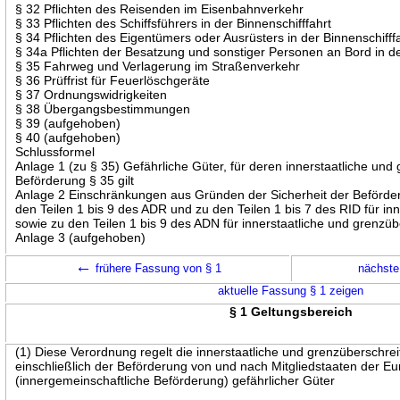
§ 32 Pflichten des Reisenden im Eisenbahnverkehr
§ 33 Pflichten des Schiffsführers in der Binnenschifffahrt
§ 34 Pflichten des Eigentümers oder Ausrüsters in der Binnenschifff
§ 34a Pflichten der Besatzung und sonstiger Personen an Bord in de
§ 35 Fahrweg und Verlagerung im Straßenverkehr
§ 36 Prüffrist für Feuerlöschgeräte
§ 37 Ordnungswidrigkeiten
§ 38 Übergangsbestimmungen
§ 39 (aufgehoben)
§ 40 (aufgehoben)
Schlussformel
Anlage 1 (zu § 35) Gefährliche Güter, für deren innerstaatliche un
Beförderung § 35 gilt
Anlage 2 Einschränkungen aus Gründen der Sicherheit der Beförder
den Teilen 1 bis 9 des ADR und zu den Teilen 1 bis 7 des RID für in
sowie zu den Teilen 1 bis 9 des ADN für innerstaatliche und grenz
Anlage 3 (aufgehoben)
←
frühere Fassung von § 1
nächste
aktuelle Fassung § 1 zeigen
§ 1 Geltungsbereich
(1) Diese Verordnung regelt die innerstaatliche und grenzüberschr
einschließlich der Beförderung von und nach Mitgliedstaaten der E
(innergemeinschaftliche Beförderung) gefährlicher Güter