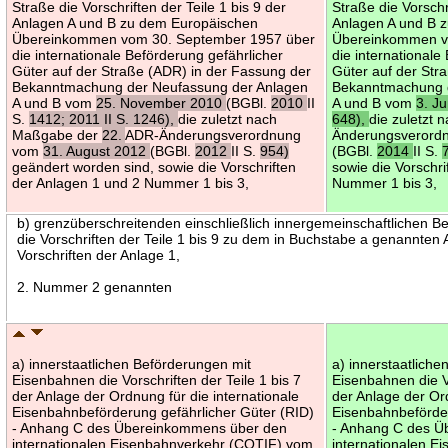
Straße die Vorschriften der Teile 1 bis 9 der
Straße die Vorschr
Anlagen A und B zu dem Europäischen
Anlagen A und B 
Übereinkommen vom 30. September 1957 über
Übereinkommen v
die internationale Beförderung gefährlicher
die internationale
Güter auf der Straße (ADR) in der Fassung der
Güter auf der Str
Bekanntmachung der Neufassung der Anlagen
Bekanntmachung d
A und B vom
25. November 2010
(BGBl.
2010
II
A und B vom
3. J
S.
1412; 2011 II S. 1246),
die zuletzt nach
648),
die zuletzt
Maßgabe der
22.
ADR-Änderungsverordnung
Änderungsverord
vom
31. August 2012
(BGBl.
2012
II S.
954)
(BGBl.
2014
II S.
geändert worden sind, sowie die Vorschriften
sowie die Vorschr
der Anlagen 1 und 2 Nummer 1 bis 3,
Nummer 1 bis 3,
b) grenzüberschreitenden einschließlich innergemeinschaftlichen B
die Vorschriften der Teile 1 bis 9 zu dem in Buchstabe a genannt
Vorschriften der Anlage 1,
2. Nummer 2 genannten
a) innerstaatlichen Beförderungen mit
a) innerstaatlich
Eisenbahnen die Vorschriften der Teile 1 bis 7
Eisenbahnen die Vo
der Anlage der Ordnung für die internationale
der Anlage der Ord
Eisenbahnbeförderung gefährlicher Güter (RID)
Eisenbahnbeförder
- Anhang C des Übereinkommens über den
- Anhang C des 
internationalen Eisenbahnverkehr (COTIF) vom
internationalen 