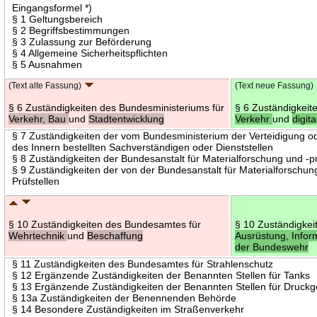
Eingangsformel *)
§ 1 Geltungsbereich
§ 2 Begriffsbestimmungen
§ 3 Zulassung zur Beförderung
§ 4 Allgemeine Sicherheitspflichten
§ 5 Ausnahmen
(Text alte Fassung)
(Text neue Fassung)
§ 6 Zuständigkeiten des Bundesministeriums für
§ 6 Zuständigkeit
Verkehr, Bau
und
Stadtentwicklung
Verkehr
und
digita
§ 7 Zuständigkeiten der vom Bundesministerium der Verteidigung 
des Innern bestellten Sachverständigen oder Dienststellen
§ 8 Zuständigkeiten der Bundesanstalt für Materialforschung und -p
§ 9 Zuständigkeiten der von der Bundesanstalt für Materialforschu
Prüfstellen
§ 10 Zuständigkeiten des Bundesamtes für
§ 10 Zuständigke
Wehrtechnik
und
Beschaffung
Ausrüstung, Infor
der Bundeswehr
§ 11 Zuständigkeiten des Bundesamtes für Strahlenschutz
§ 12 Ergänzende Zuständigkeiten der Benannten Stellen für Tanks
§ 13 Ergänzende Zuständigkeiten der Benannten Stellen für Druck
§ 13a Zuständigkeiten der Benennenden Behörde
§ 14 Besondere Zuständigkeiten im Straßenverkehr