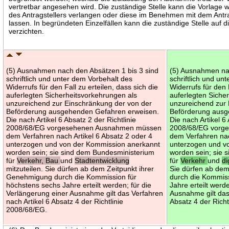
vertretbar angesehen wird. Die zuständige Stelle kann die Vorlage 
des Antragstellers verlangen oder diese im Benehmen mit dem Antrag
lassen. In begründeten Einzelfällen kann die zuständige Stelle auf 
verzichten.
(5) Ausnahmen nach den Absätzen 1 bis 3 sind
(5) Ausnahmen nac
schriftlich und unter dem Vorbehalt des
schriftlich und un
Widerrufs für den Fall zu erteilen, dass sich die
Widerrufs für den F
auferlegten Sicherheitsvorkehrungen als
auferlegten Siche
unzureichend zur Einschränkung der von der
unzureichend zur 
Beförderung ausgehenden Gefahren erweisen.
Beförderung ausg
Die nach Artikel 6 Absatz 2 der Richtlinie
Die nach Artikel 6 
2008/68/EG vorgesehenen Ausnahmen müssen
2008/68/EG vorg
dem Verfahren nach Artikel 6 Absatz 2 oder 4
dem Verfahren nac
unterzogen und von der Kommission anerkannt
unterzogen und v
worden sein; sie sind dem Bundesministerium
worden sein; sie 
für
Verkehr, Bau
und
Stadtentwicklung
für
Verkehr
und
di
mitzuteilen. Sie dürfen ab dem Zeitpunkt ihrer
Sie dürfen ab de
Genehmigung durch die Kommission für
durch die Kommiss
höchstens sechs Jahre erteilt werden; für die
Jahre erteilt werd
Verlängerung einer Ausnahme gilt das Verfahren
Ausnahme gilt das
nach Artikel 6 Absatz 4 der Richtlinie
Absatz 4 der Rich
2008/68/EG.