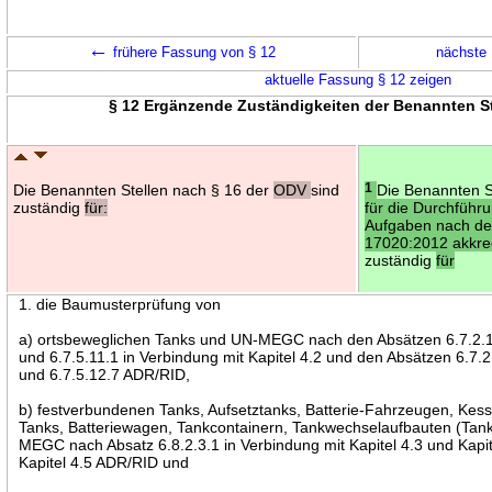
←
frühere Fassung von § 12
nächste
aktuelle Fassung § 12 zeigen
§ 12 Ergänzende Zuständigkeiten der Benannten St
Die Benannten Stellen nach § 16 der
ODV
sind
1
Die Benannten S
zuständig
für:
für die Durchführ
Aufgaben nach de
17020:2012 akkred
zuständig
für
1. die Baumusterprüfung von
a) ortsbeweglichen Tanks und UN-MEGC nach den Absätzen 6.7.2.18.
und 6.7.5.11.1 in Verbindung mit Kapitel 4.2 und den Absätzen 6.7.2.
und 6.7.5.12.7 ADR/RID,
b) festverbundenen Tanks, Aufsetztanks, Batterie-Fahrzeugen, K
Tanks, Batteriewagen, Tankcontainern, Tankwechselaufbauten (Tan
MEGC nach Absatz 6.8.2.3.1 in Verbindung mit Kapitel 4.3 und Kapit
Kapitel 4.5 ADR/RID und