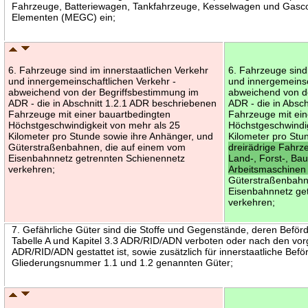
Fahrzeuge, Batteriewagen, Tankfahrzeuge, Kesselwagen und Gasco
Elementen (MEGC) ein;
6. Fahrzeuge sind im innerstaatlichen Verkehr
6. Fahrzeuge sind
und innergemeinschaftlichen Verkehr -
und innergemeinsc
abweichend von der Begriffsbestimmung im
abweichend von d
ADR - die in Abschnitt 1.2.1 ADR beschriebenen
ADR - die in Absc
Fahrzeuge mit einer bauartbedingten
Fahrzeuge mit ein
Höchstgeschwindigkeit von mehr als 25
Höchstgeschwindig
Kilometer pro Stunde sowie ihre Anhänger, und
Kilometer pro St
Güterstraßenbahnen, die auf einem vom
dreirädrige Fahrz
Eisenbahnnetz getrennten Schienennetz
Land-, Forst-, Ba
verkehren;
Arbeitsmaschine
Güterstraßenbahn
Eisenbahnnetz ge
verkehren;
7. Gefährliche Güter sind die Stoffe und Gegenstände, deren Beförd
Tabelle A und Kapitel 3.3 ADR/RID/ADN verboten oder nach den v
ADR/RID/ADN gestattet ist, sowie zusätzlich für innerstaatliche Bef
Gliederungsnummer 1.1 und 1.2 genannten Güter;