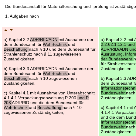
Die Bundesanstalt für Materialforschung und -prüfung ist zuständig
1. Aufgaben nach
a) Kapitel 2.2
ADR/RID/ADN
mit Ausnahme der
a) Kapitel 2.2 mi
dem Bundesamt für
Wehrtechnik
und
2.2.62.1.12.1 und
Beschaffung
nach § 10 und dem Bundesamt für
ADR/RID/ADN un
Strahlenschutz nach § 11 zugewiesenen
Ausrüstung, Infor
Zuständigkeiten,
der Bundeswehr
n
für Strahlenschut
b) Kapitel 3.3 ADR/RID/ADN mit Ausnahme der
Zuständigkeiten,
dem Bundesamt für
Wehrtechnik
und
Beschaffung
nach § 10 zugewiesenen
b) Kapitel 3.3 A
Zuständigkeiten,
dem Bundesamt f
Informationstechn
c) Kapitel 4.1 mit Ausnahme von Unterabschnitt
Bundeswehr
nach
4.1.4.1 Verpackungsanweisung P 200
und P
Zuständigkeiten,
203
ADR/RID und die dem Bundesamt für
Wehrtechnik
und
Beschaffung
nach § 10
c) Kapitel 4.1 mi
zugewiesenen Zuständigkeiten,
4.1.4.1 Verpacku
und die dem Bund
Informationstechn
Bundeswehr
nach
Zuständigkeiten,