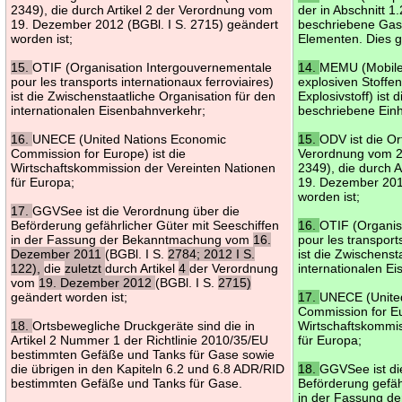
2349), die durch Artikel 2 der Verordnung vom
der in Abschnitt 
19. Dezember 2012 (BGBl. I S. 2715) geändert
beschriebene Gas
worden ist;
Elementen. Dies g
15.
OTIF (Organisation Intergouvernementale
14.
MEMU (Mobile 
pour les transports internationaux ferroviaires)
explosiven Stoffe
ist die Zwischenstaatliche Organisation für den
Explosivstoff) ist 
internationalen Eisenbahnverkehr;
beschriebene Einh
16.
UNECE (United Nations Economic
15.
ODV ist die O
Commission for Europe) ist die
Verordnung vom 2
Wirtschaftskommission der Vereinten Nationen
2349), die durch 
für Europa;
19. Dezember 2012
worden ist;
17.
GGVSee ist die Verordnung über die
Beförderung gefährlicher Güter mit Seeschiffen
16.
OTIF (Organis
in der Fassung der Bekanntmachung vom
16.
pour les transport
Dezember 2011
(BGBl. I S.
2784; 2012 I S.
ist die Zwischenst
122),
die
zuletzt
durch Artikel
4
der Verordnung
internationalen E
vom
19. Dezember 2012
(BGBl. I S.
2715)
geändert worden ist;
17.
UNECE (Unite
Commission for Eu
18.
Ortsbewegliche Druckgeräte sind die in
Wirtschaftskommis
Artikel 2 Nummer 1 der Richtlinie 2010/35/EU
für Europa;
bestimmten Gefäße und Tanks für Gase sowie
die übrigen in den Kapiteln 6.2 und 6.8 ADR/RID
18.
GGVSee ist di
bestimmten Gefäße und Tanks für Gase.
Beförderung gefäh
in der Fassung 