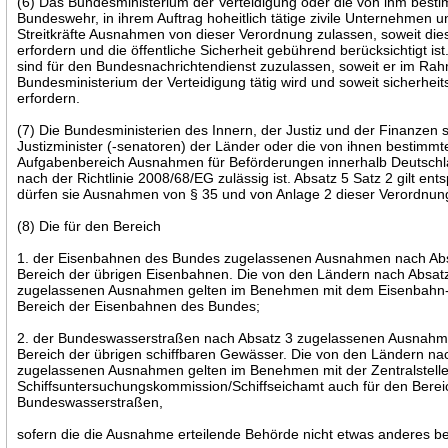
(6) Das Bundesministerium der Verteidigung oder die von ihm bestim
Bundeswehr, in ihrem Auftrag hoheitlich tätige zivile Unternehmen u
Streitkräfte Ausnahmen von dieser Verordnung zulassen, soweit die
erfordern und die öffentliche Sicherheit gebührend berücksichtigt i
sind für den Bundesnachrichtendienst zuzulassen, soweit er im Ra
Bundesministerium der Verteidigung tätig wird und soweit sicherheits
erfordern.
(7) Die Bundesministerien des Innern, der Justiz und der Finanzen 
Justizminister (-senatoren) der Länder oder die von ihnen bestimmte
Aufgabenbereich Ausnahmen für Beförderungen innerhalb Deutschla
nach der Richtlinie 2008/68/EG zulässig ist. Absatz 5 Satz 2 gilt 
dürfen sie Ausnahmen von § 35 und von Anlage 2 dieser Verordnun
(8) Die für den Bereich
1. der Eisenbahnen des Bundes zugelassenen Ausnahmen nach Absa
Bereich der übrigen Eisenbahnen. Die von den Ländern nach Absa
zugelassenen Ausnahmen gelten im Benehmen mit dem Eisenbahn
Bereich der Eisenbahnen des Bundes;
2. der Bundeswasserstraßen nach Absatz 3 zugelassenen Ausnahme
Bereich der übrigen schiffbaren Gewässer. Die von den Ländern n
zugelassenen Ausnahmen gelten im Benehmen mit der Zentralstell
Schiffsuntersuchungskommission/Schiffseichamt auch für den Berei
Bundeswasserstraßen,
sofern die die Ausnahme erteilende Behörde nicht etwas anderes b