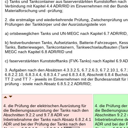
c) Tanks und Tankcontainer aus faserverstärkten Kunststoffen nach 
Verbindung mit Kapitel 4.4 ADR/RID im Einvernehmen mit der Bunde
Materialforschung und -prüfung;
2. die erstmalige und wiederkehrende Prüfung, Zwischenprüfung un
Prüfungen der Tankkörper und der Ausrüstungsteile von
a) ortsbeweglichen Tanks und UN-MEGC nach Kapitel 6.7 ADR/RID,
b) festverbundenen Tanks, Aufsetztanks, Batterie-Fahrzeugen, K
Tanks, Batteriewagen, Tankcontainern, Tankwechselaufbauten (Tan
MEGC nach Kapitel 6.8 ADR/RID und
c) faserverstärkten Kunststofftanks (FVK-Tanks) nach Kapitel 6.9 A
3. Aufgaben nach den Absätzen 4.3.3.2.5, 6.7.2.6.3, 6.7.2.10.1, 6.7.
6.8.2.2.10, 6.8.3.4.4, 6.8.3.4.7 und 6.8.3.4.8, Abschnitt 6.8.4 Buch
TT 2 und TT 7 - jeweils im Einvernehmen mit der Bundesanstalt für 
prüfung - sowie nach Absatz 6.8.5.2.2 ADR/RID;
4. die Prüfung der elektrischen Ausrüstung für
4. die Prüfung der
die Bedienungsausrüstung der Tanks nach den
die Bedienungsau
Abschnitten 9.2.2 und 9.7.8 ADR vor
Abschnitten 9.2.2
Inbetriebnahme der Tanks nach Absatz 6.8.2.4.1
Inbetriebnahme de
ADR und bei der Prüfung der Tanks nach den
ADR und bei der 