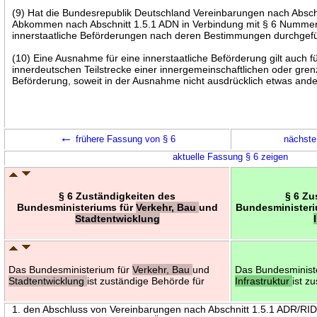
(9) Hat die Bundesrepublik Deutschland Vereinbarungen nach Absch
Abkommen nach Abschnitt 1.5.1 ADN in Verbindung mit § 6 Nummer
innerstaatliche Beförderungen nach deren Bestimmungen durchgef
(10) Eine Ausnahme für eine innerstaatliche Beförderung gilt auch f
innerdeutschen Teilstrecke einer innergemeinschaftlichen oder gre
Beförderung, soweit in der Ausnahme nicht ausdrücklich etwas ande
←
frühere Fassung von § 6
nächste
aktuelle Fassung § 6 zeigen
§ 6 Zuständigkeiten des
§ 6 Zu
Bundesministeriums für
Verkehr, Bau
und
Bundesminister
Stadtentwicklung
Das Bundesministerium für
Verkehr, Bau
und
Das Bundesminist
Stadtentwicklung
ist zuständige Behörde für
Infrastruktur
ist z
1. den Abschluss von Vereinbarungen nach Abschnitt 1.5.1 ADR/R