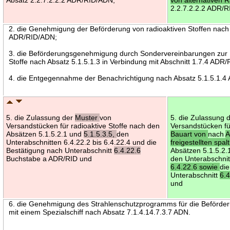
2.2.7.2.2.2 ADR/
2. die Genehmigung der Beförderung von radioaktiven Stoffen nach 
ADR/RID/ADN;
3. die Beförderungsgenehmigung durch Sondervereinbarungen zur B
Stoffe nach Absatz 5.1.5.1.3 in Verbindung mit Abschnitt 1.7.4 ADR
4. die Entgegennahme der Benachrichtigung nach Absatz 5.1.5.1.
5. die Zulassung der
Muster
von
5. die Zulassung 
Versandstücken für radioaktive Stoffe nach den
Versandstücken fü
Absätzen 5.1.5.2.1 und
5.1.5.3.5,
den
Bauart von
nach
A
Unterabschnitten 6.4.22.2 bis 6.4.22.4 und die
freigestellten spa
Bestätigung nach Unterabschnitt
6.4.22.6
Absätzen 5.1.5.2
Buchstabe a ADR/RID und
den Unterabschnit
6.4.22.6 sowie
di
Unterabschnitt
6.
und
6. die Genehmigung des Strahlenschutzprogramms für die Beförderu
mit einem Spezialschiff nach Absatz 7.1.4.14.7.3.7 ADN.