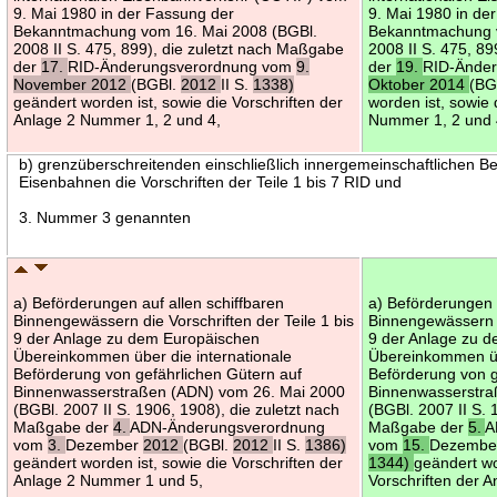
9. Mai 1980 in der Fassung der
9. Mai 1980 in de
Bekanntmachung vom 16. Mai 2008 (BGBl.
Bekanntmachung v
2008 II S. 475, 899), die zuletzt nach Maßgabe
2008 II S. 475, 8
der
17.
RID-Änderungsverordnung vom
9.
der
19.
RID-Ände
November 2012
(BGBl.
2012
II S.
1338)
Oktober 2014
(BG
geändert worden ist, sowie die Vorschriften der
worden ist, sowie 
Anlage 2 Nummer 1, 2 und 4,
Nummer 1, 2 und 
b) grenzüberschreitenden einschließlich innergemeinschaftlichen B
Eisenbahnen die Vorschriften der Teile 1 bis 7 RID und
3. Nummer 3 genannten
a) Beförderungen auf allen schiffbaren
a) Beförderungen 
Binnengewässern die Vorschriften der Teile 1 bis
Binnengewässern di
9 der Anlage zu dem Europäischen
9 der Anlage zu 
Übereinkommen über die internationale
Übereinkommen übe
Beförderung von gefährlichen Gütern auf
Beförderung von g
Binnenwasserstraßen (ADN) vom 26. Mai 2000
Binnenwasserstra
(BGBl. 2007 II S. 1906, 1908), die zuletzt nach
(BGBl. 2007 II S. 
Maßgabe der
4.
ADN-Änderungsverordnung
Maßgabe der
5.
A
vom
3.
Dezember
2012
(BGBl.
2012
II S.
1386)
vom
15.
Dezemb
geändert worden ist, sowie die Vorschriften der
1344)
geändert wo
Anlage 2 Nummer 1 und 5,
Vorschriften der 