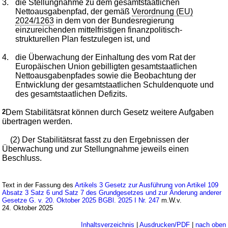
3.
die Stellungnahme zu dem gesamtstaatlichen
Nettoausgabenpfad, der gemäß
Verordnung (EU)
2024/1263
in dem von der Bundesregierung
einzureichenden mittelfristigen finanzpolitisch-
strukturellen Plan festzulegen ist, und
4.
die Überwachung der Einhaltung des vom Rat der
Europäischen Union gebilligten gesamtstaatlichen
Nettoausgabenpfades sowie die Beobachtung der
Entwicklung der gesamtstaatlichen Schuldenquote und
des gesamtstaatlichen Defizits.
2
Dem Stabilitätsrat können durch Gesetz weitere Aufgaben
übertragen werden.
(2) Der Stabilitätsrat fasst zu den Ergebnissen der
Überwachung und zur Stellungnahme jeweils einen
Beschluss.
Text in der Fassung des
Artikels 3 Gesetz zur Ausführung von Artikel 109
Absatz 3 Satz 6 und Satz 7 des Grundgesetzes und zur Änderung anderer
Gesetze G. v. 20. Oktober 2025 BGBl. 2025 I Nr. 247
m.W.v.
24. Oktober 2025
Inhaltsverzeichnis
|
Ausdrucken/PDF
|
nach oben