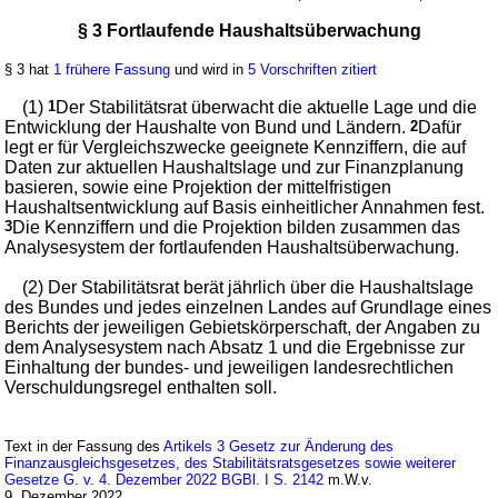
§ 3 Fortlaufende Haushaltsüberwachung
§ 3 hat
1 frühere Fassung
und wird in
5 Vorschriften zitiert
(1)
1
Der Stabilitätsrat überwacht die aktuelle Lage und die
Entwicklung der Haushalte von Bund und Ländern.
2
Dafür
legt er für Vergleichszwecke geeignete Kennziffern, die auf
Daten zur aktuellen Haushaltslage und zur Finanzplanung
basieren, sowie eine Projektion der mittelfristigen
Haushaltsentwicklung auf Basis einheitlicher Annahmen fest.
3
Die Kennziffern und die Projektion bilden zusammen das
Analysesystem der fortlaufenden Haushaltsüberwachung.
(2) Der Stabilitätsrat berät jährlich über die Haushaltslage
des Bundes und jedes einzelnen Landes auf Grundlage eines
Berichts der jeweiligen Gebietskörperschaft, der Angaben zu
dem Analysesystem nach Absatz 1 und die Ergebnisse zur
Einhaltung der bundes- und jeweiligen landesrechtlichen
Verschuldungsregel enthalten soll.
Text in der Fassung des
Artikels 3 Gesetz zur Änderung des
Finanzausgleichsgesetzes, des Stabilitätsratsgesetzes sowie weiterer
Gesetze G. v. 4. Dezember 2022 BGBl. I S. 2142
m.W.v.
9. Dezember 2022