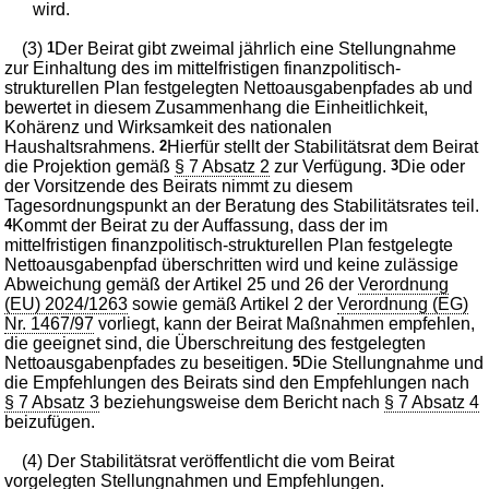
wird.
(3)
1
Der Beirat gibt zweimal jährlich eine Stellungnahme
zur Einhaltung des im mittelfristigen finanzpolitisch-
strukturellen Plan festgelegten Nettoausgabenpfades ab und
bewertet in diesem Zusammenhang die Einheitlichkeit,
Kohärenz und Wirksamkeit des nationalen
Haushaltsrahmens.
2
Hierfür stellt der Stabilitätsrat dem Beirat
die Projektion gemäß
§ 7 Absatz 2
zur Verfügung.
3
Die oder
der Vorsitzende des Beirats nimmt zu diesem
Tagesordnungspunkt an der Beratung des Stabilitätsrates teil.
4
Kommt der Beirat zu der Auffassung, dass der im
mittelfristigen finanzpolitisch-strukturellen Plan festgelegte
Nettoausgabenpfad überschritten wird und keine zulässige
Abweichung gemäß der Artikel 25 und 26 der
Verordnung
(EU) 2024/1263
sowie gemäß Artikel 2 der
Verordnung (EG)
Nr. 1467/97
vorliegt, kann der Beirat Maßnahmen empfehlen,
die geeignet sind, die Überschreitung des festgelegten
Nettoausgabenpfades zu beseitigen.
5
Die Stellungnahme und
die Empfehlungen des Beirats sind den Empfehlungen nach
§ 7 Absatz 3
beziehungsweise dem Bericht nach
§ 7 Absatz 4
beizufügen.
(4) Der Stabilitätsrat veröffentlicht die vom Beirat
vorgelegten Stellungnahmen und Empfehlungen.