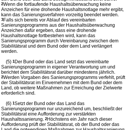
2
Wenn die fortlaufende Haushaltsüberwachung keine
Anzeichen für eine drohende Haushaltsnotlage mehr ergibt,
kann das Sanierungsverfahren vorzeitig beendet werden.
3
Falls sich bereits vor Ablauf des vereinbarten
Sanierungsprogramms aus der Haushaltsüberwachung
Anzeichen dafür ergeben, dass eine drohende
Haushaltsnotlage fortbestehen wird, kann das
Sanierungsprogramm durch Vereinbarung zwischen dem
Stabilitätsrat und dem Bund oder dem Land verlängert
werden.
(5)
1
Der Bund oder das Land setzt das vereinbarte
Sanierungsprogramm in eigener Verantwortung um und
berichtet dem Stabilitätsrat darüber mindestens jährlich.
2
Werden Vorgaben des Sanierungsprogramms verfehlt, prüft
der Stabilitätsrat im Einvernehmen mit dem Bund oder dem
Land, ob weitere Maßnahmen zur Erreichung der Zielwerte
erforderlich sind.
(6)
1
Setzt der Bund oder das Land das
Sanierungsprogramm nur unzureichend um, beschließt der
Stabilitätsrat eine Aufforderung zur verstärkten
Haushaltssanierung.
2
Höchstens ein Jahr nach dieser
Aufforderung prüft der Stabilitätsrat, ob der Bund oder das
Land die notwendigen Maßnahmen zur Haushaltssanierung