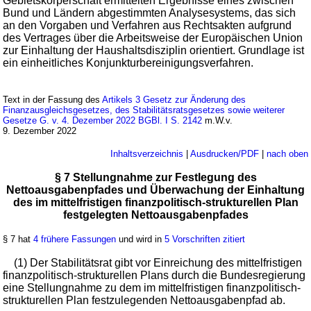
Gebietskörperschaft ermittelten Ergebnisse eines zwischen
Bund und Ländern abgestimmten Analysesystems, das sich
an den Vorgaben und Verfahren aus Rechtsakten aufgrund
des Vertrages über die Arbeitsweise der Europäischen Union
zur Einhaltung der Haushaltsdisziplin orientiert. Grundlage ist
ein einheitliches Konjunkturbereinigungsverfahren.
Text in der Fassung des
Artikels 3 Gesetz zur Änderung des
Finanzausgleichsgesetzes, des Stabilitätsratsgesetzes sowie weiterer
Gesetze G. v. 4. Dezember 2022 BGBl. I S. 2142
m.W.v.
9. Dezember 2022
Inhaltsverzeichnis
|
Ausdrucken/PDF
|
nach oben
§ 7 Stellungnahme zur Festlegung des
Nettoausgabenpfades und Überwachung der Einhaltung
des im mittelfristigen finanzpolitisch-strukturellen Plan
festgelegten Nettoausgabenpfades
§ 7 hat
4 frühere Fassungen
und wird in
5 Vorschriften zitiert
(1) Der Stabilitätsrat gibt vor Einreichung des mittelfristigen
finanzpolitisch-strukturellen Plans durch die Bundesregierung
eine Stellungnahme zu dem im mittelfristigen finanzpolitisch-
strukturellen Plan festzulegenden Nettoausgabenpfad ab.