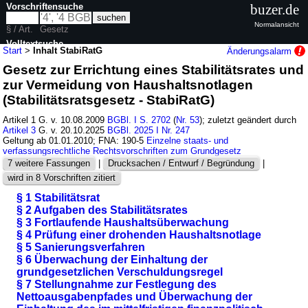
Vorschriftensuche
buzer.de
Normalansicht
§ / Art.
Gesetz
Volltextsuche
Start
>
Inhalt StabiRatG
Änderungsalarm
Gesetz zur Errichtung eines Stabilitätsrates und
nur in StabiRatG
zur Vermeidung von Haushaltsnotlagen
(Stabilitätsratsgesetz - StabiRatG)
Artikel 1 G. v. 10.08.2009
BGBl. I S. 2702
(
Nr. 53
); zuletzt geändert durch
Artikel 3
G. v. 20.10.2025
BGBl. 2025 I Nr. 247
Geltung ab 01.01.2010; FNA: 190-5
Einzelne staats- und
verfassungsrechtliche Rechtsvorschriften zum Grundgesetz
7 weitere Fassungen
|
Drucksachen / Entwurf / Begründung
|
wird in 8 Vorschriften zitiert
§ 1 Stabilitätsrat
§ 2 Aufgaben des Stabilitätsrates
§ 3 Fortlaufende Haushaltsüberwachung
§ 4 Prüfung einer drohenden Haushaltsnotlage
§ 5 Sanierungsverfahren
§ 6 Überwachung der Einhaltung der
grundgesetzlichen Verschuldungsregel
§ 7 Stellungnahme zur Festlegung des
Nettoausgabenpfades und Überwachung der