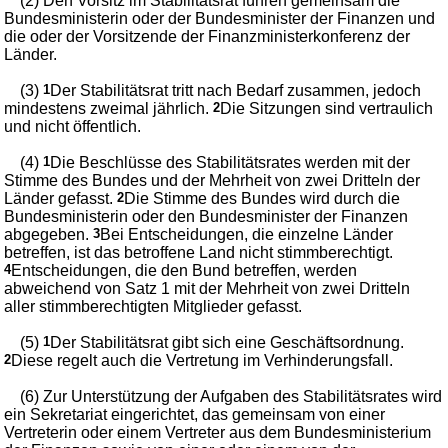
(2) Den Vorsitz im Stabilitätsrat führen gemeinsam die
Bundesministerin oder der Bundesminister der Finanzen und
die oder der Vorsitzende der Finanzministerkonferenz der
Länder.
(3)
1
Der Stabilitätsrat tritt nach Bedarf zusammen, jedoch
mindestens zweimal jährlich.
2
Die Sitzungen sind vertraulich
und nicht öffentlich.
(4)
1
Die Beschlüsse des Stabilitätsrates werden mit der
Stimme des Bundes und der Mehrheit von zwei Dritteln der
Länder gefasst.
2
Die Stimme des Bundes wird durch die
Bundesministerin oder den Bundesminister der Finanzen
abgegeben.
3
Bei Entscheidungen, die einzelne Länder
betreffen, ist das betroffene Land nicht stimmberechtigt.
4
Entscheidungen, die den Bund betreffen, werden
abweichend von Satz 1 mit der Mehrheit von zwei Dritteln
aller stimmberechtigten Mitglieder gefasst.
(5)
1
Der Stabilitätsrat gibt sich eine Geschäftsordnung.
2
Diese regelt auch die Vertretung im Verhinderungsfall.
(6) Zur Unterstützung der Aufgaben des Stabilitätsrates wird
ein Sekretariat eingerichtet, das gemeinsam von einer
Vertreterin oder einem Vertreter aus dem Bundesministerium