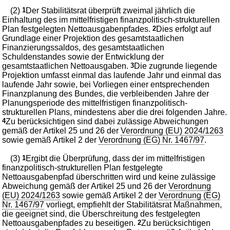
(2)
1
Der Stabilitätsrat überprüft zweimal jährlich die
Einhaltung des im mittelfristigen finanzpolitisch-strukturellen
Plan festgelegten Nettoausgabenpfades.
2
Dies erfolgt auf
Grundlage einer Projektion des gesamtstaatlichen
Finanzierungssaldos, des gesamtstaatlichen
Schuldenstandes sowie der Entwicklung der
gesamtstaatlichen Nettoausgaben.
3
Die zugrunde liegende
Projektion umfasst einmal das laufende Jahr und einmal das
laufende Jahr sowie, bei Vorliegen einer entsprechenden
Finanzplanung des Bundes, die verbleibenden Jahre der
Planungsperiode des mittelfristigen finanzpolitisch-
strukturellen Plans, mindestens aber die drei folgenden Jahre.
4
Zu berücksichtigen sind dabei zulässige Abweichungen
gemäß der Artikel 25 und 26 der
Verordnung (EU) 2024/1263
sowie gemäß Artikel 2 der
Verordnung (EG) Nr. 1467/97
.
(3)
1
Ergibt die Überprüfung, dass der im mittelfristigen
finanzpolitisch-strukturellen Plan festgelegte
Nettoausgabenpfad überschritten wird und keine zulässige
Abweichung gemäß der Artikel 25 und 26 der
Verordnung
(EU) 2024/1263
sowie gemäß Artikel 2 der
Verordnung (EG)
Nr. 1467/97
vorliegt, empfiehlt der Stabilitätsrat Maßnahmen,
die geeignet sind, die Überschreitung des festgelegten
Nettoausgabenpfades zu beseitigen.
2
Zu berücksichtigen