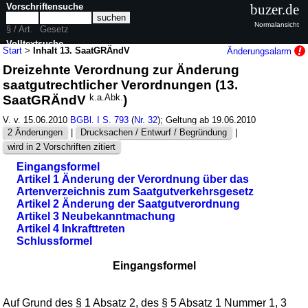
Vorschriftensuche
buzer.de
Normalansicht
§ / Art.
Gesetz
Volltextsuche
Start
>
Inhalt 13. SaatGRÄndV
Änderungsalarm
Dreizehnte Verordnung zur Änderung
nur in 13. SaatGRÄndV
saatgutrechtlicher Verordnungen (13.
SaatGRÄndV
k.a.Abk.
)
V. v. 15.06.2010
BGBl. I S. 793
(
Nr. 32
); Geltung ab 19.06.2010
2 Änderungen
|
Drucksachen / Entwurf / Begründung
|
wird in 2 Vorschriften zitiert
Eingangsformel
Artikel 1 Änderung der Verordnung über das
Artenverzeichnis zum Saatgutverkehrsgesetz
Artikel 2 Änderung der Saatgutverordnung
Artikel 3 Neubekanntmachung
Artikel 4 Inkrafttreten
Schlussformel
Eingangsformel
Auf Grund des §
1
Absatz 2, des §
5
Absatz 1 Nummer 1, 3