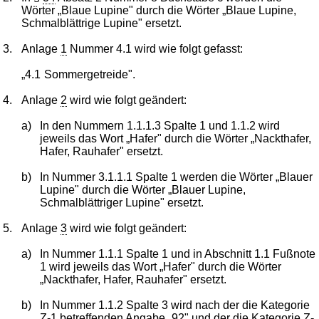
Wörter „Blaue Lupine" durch die Wörter „Blaue Lupine,
Schmalblättrige Lupine" ersetzt.
3.
Anlage
1
Nummer 4.1 wird wie folgt gefasst:
„4.1
Sommergetreide".
4.
Anlage
2
wird wie folgt geändert:
a)
In den Nummern 1.1.1.3 Spalte 1 und 1.1.2 wird
jeweils das Wort „Hafer" durch die Wörter „Nackthafer,
Hafer, Rauhafer" ersetzt.
b)
In Nummer 3.1.1.1 Spalte 1 werden die Wörter „Blauer
Lupine" durch die Wörter „Blauer Lupine,
Schmalblättriger Lupine" ersetzt.
5.
Anlage
3
wird wie folgt geändert:
a)
In Nummer 1.1.1 Spalte 1 und in Abschnitt 1.1 Fußnote
1 wird jeweils das Wort „Hafer" durch die Wörter
„Nackthafer, Hafer, Rauhafer" ersetzt.
b)
In Nummer 1.1.2 Spalte 3 wird nach der die Kategorie
Z-1 betreffenden Angabe „92" und der die Kategorie Z-