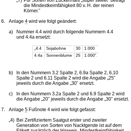
„7)
Für Sorten von Zuckermais „super sweet" beträgt
die Mindestkeimfähigkeit 80 v. H. der reinen
Körner."
6.
Anlage
4
wird wie folgt geändert:
a)
Nummer 4.4 wird durch folgende Nummern 4.4
und 4.4a ersetzt:
„4.4
Sojabohne
30
1.000
4.4a
Sonnenblume
25
1.000".
b)
In den Nummern 3.2 Spalte 2, 6.9a Spalte 2, 6.10
Spalte 2 und 6.11 Spalte 2 wird die Angabe „25"
jeweils durch die Angabe „30" ersetzt.
c)
In den Nummern 3.2a Spalte 2 und 6.9 Spalte 2 wird
die Angabe „20" jeweils durch die Angabe „30" ersetzt.
7.
Anlage
5
Fußnote 4 wird wie folgt gefasst:
„4)
Bei Zertifiziertem Saatgut erster und zweiter
Generation von Sorten von Nacktgerste ist auf dem
Etikett zusätzlich der Hinweis „Mindestkeimfähigkeit