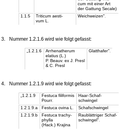
cum mit einer Art
der Gattung Secale)
1.1.5
Triticum aesti-
Weichweizen".
vum L.
3.
Nummer 1.2.1.6 wird wie folgt gefasst:
„1.2.1.6
Arrhenatherum
Glatthafer".
elatius (L.)
P. Beauv. ex J. Presl
& C. Presl
4.
Nummer 1.2.1.9 wird wie folgt gefasst:
„1.2.1.9
Festuca filiformis
Haar-Schaf-
Pourr.
schwingel
1.2.1.9.a
Festuca ovina L.
Schafschwingel
1.2.1.9.b
Festuca trachy-
Raublättriger Schaf-
phylla
schwingel".
(Hack.) Krajina