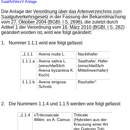
SaatArtVerzV
Anlage
Die Anlage der
Verordnung über das Artenverzeichnis zum
Saatgutverkehrsgesetz
in der Fassung der Bekanntmachung
vom
27. Oktober 2004 (BGBl. I S. 2696
), die zuletzt durch
Artikel
1
der Verordnung vom
16. März 2010 (BGBl. I S. 282
)
geändert worden ist, wird wie folgt geändert:
1.
Nummer 1.1.1 wird wie folgt gefasst:
„1.1.1
Avena nuda L.
Nackthafer
1.1.1.a
Avena sativa L.
Saathafer, Hafer
(einschließlich
(einschließlich
Avena byzantina K.
Mittelmeerhafer)
Koch)
1.1.1.b
Avena strigosa
Rauhafer".
Schreb.
2.
Die Nummern 1.1.4 und 1.1.5 werden wie folgt gefasst:
„1.1.4
xTriticosecale
Triticale
Wittm. ex A. Camus
(Hybriden aus der
Kreuzung einer Art
der Gattung Triti-