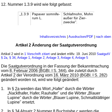
12.
Nummer 1.3.9 wird wie folgt gefasst:
„1.3.9
Papaver somnife-
Schlafmohn, Mohn
rum L.
außer für Zier-
zwecke".
Inhaltsverzeichnis
|
Ausdrucken/PDF
|
nach oben
Artikel 2 Änderung der Saatgutverordnung
Artikel 2 wird in
1 Vorschrift zitiert
und ändert mWv. 19. Juni 2010
SaatgutV
§ 2a
,
§ 34
,
Anlage 1
,
Anlage 2
,
Anlage 3
,
Anlage 4
,
Anlage 5
Die
Saatgutverordnung
in der Fassung der Bekanntmachung
vom
8. Februar 2006 (BGBl. I S. 344
), die zuletzt durch
Artikel
2
der Verordnung vom
16. März 2010 (BGBl. I S. 282
)
geändert worden ist, wird wie folgt geändert:
1.
In §
2a
werden das Wort „Hafer" durch die Wörter
„Nackthafer, Hafer, Rauhafer" und die Wörter „Blauer
Lupine" durch die Wörter „Blauer Lupine, Schmalblättriger
Lupine" ersetzt.
2.
In §
34
Absatz 2 Nummer 8 Buchstabe c werden die