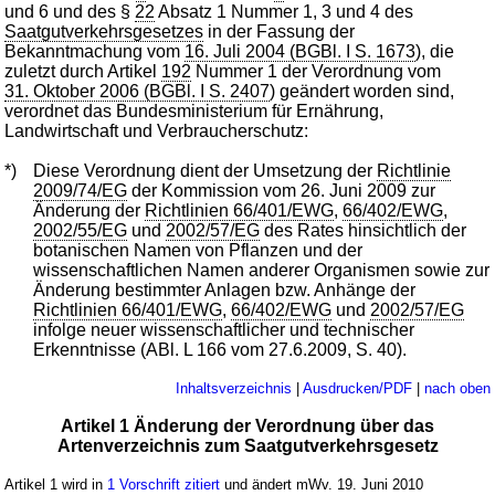
und 6 und des §
22
Absatz 1 Nummer 1, 3 und 4 des
Saatgutverkehrsgesetzes
in der Fassung der
Bekanntmachung vom
16. Juli 2004 (BGBl. I S. 1673
), die
zuletzt durch Artikel
192
Nummer 1 der Verordnung vom
31. Oktober 2006 (BGBl. I S. 2407
) geändert worden sind,
verordnet das Bundesministerium für Ernährung,
Landwirtschaft und Verbraucherschutz:
*)
Diese Verordnung dient der Umsetzung der
Richtlinie
2009/74/EG
der Kommission vom 26. Juni 2009 zur
Änderung der
Richtlinien 66/401/EWG
,
66/402/EWG
,
2002/55/EG
und
2002/57/EG
des Rates hinsichtlich der
botanischen Namen von Pflanzen und der
wissenschaftlichen Namen anderer Organismen sowie zur
Änderung bestimmter Anlagen bzw. Anhänge der
Richtlinien 66/401/EWG
,
66/402/EWG
und
2002/57/EG
infolge neuer wissenschaftlicher und technischer
Erkenntnisse (ABl. L 166 vom 27.6.2009, S. 40).
Inhaltsverzeichnis
|
Ausdrucken/PDF
|
nach oben
Artikel 1 Änderung der Verordnung über das
Artenverzeichnis zum Saatgutverkehrsgesetz
Artikel 1 wird in
1 Vorschrift zitiert
und ändert mWv. 19. Juni 2010