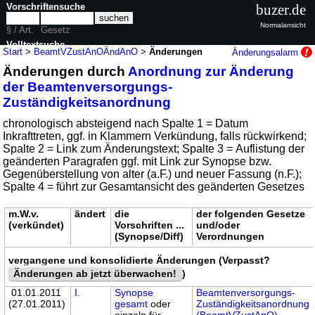
Vorschriftensuche
buzer.de
Normalansicht
§ / Art.
Gesetz
Volltextsuche
Start
>
BeamtVZustAnOÄndAnO
>
Änderungen
Änderungsalarm
Änderungen durch
Anordnung zur Änderung
nur in BeamtVZustAnOÄndAnO
der Beamtenversorgungs-
Zuständigkeitsanordnung
chronologisch absteigend nach Spalte 1 = Datum
Inkrafttreten, ggf. in Klammern Verkündung, falls rückwirkend;
Spalte 2 = Link zum Änderungstext; Spalte 3 = Auflistung der
geänderten Paragrafen ggf. mit Link zur Synopse bzw.
Gegenüberstellung von alter (a.F.) und neuer Fassung (n.F.);
Spalte 4 = führt zur Gesamtansicht des geänderten Gesetzes
m.W.v.
ändert
die
der folgenden Gesetze
(verkündet)
Vorschriften ...
und/oder
(Synopse/Diff)
Verordnungen
vergangene und konsolidierte Änderungen (Verpasst?
Änderungen ab jetzt überwachen!
)
01.01.2011
I.
Synopse
Beamtenversorgungs-
(27.01.2011)
gesamt
oder
Zuständigkeitsanordnung
einzeln für
(BeamtVZustAnO)