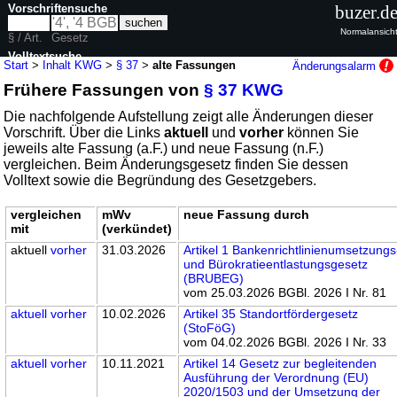
Vorschriftensuche
buzer.d
Normalansich
§ / Art.
Gesetz
Volltextsuche
Start
>
Inhalt KWG
>
§ 37
>
alte Fassungen
Änderungsalarm
Frühere Fassungen von
§ 37 KWG
nur in KWG
Die nachfolgende Aufstellung zeigt alle Änderungen dieser
Vorschrift. Über die Links
aktuell
und
vorher
können Sie
jeweils alte Fassung (a.F.) und neue Fassung (n.F.)
vergleichen. Beim Änderungsgesetz finden Sie dessen
Volltext sowie die Begründung des Gesetzgebers.
vergleichen
mWv
neue Fassung durch
mit
(verkündet)
aktuell
vorher
31.03.2026
Artikel 1 Bankenrichtlinienumsetzungs
und Bürokratieentlastungsgesetz
(BRUBEG)
vom 25.03.2026 BGBl. 2026 I Nr. 81
aktuell
vorher
10.02.2026
Artikel 35 Standortfördergesetz
(StoFöG)
vom 04.02.2026 BGBl. 2026 I Nr. 33
aktuell
vorher
10.11.2021
Artikel 14 Gesetz zur begleitenden
Ausführung der Verordnung (EU)
2020/1503 und der Umsetzung der