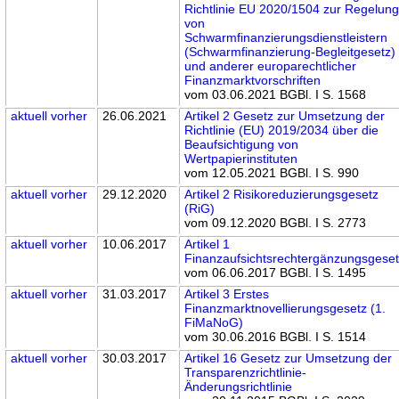
Richtlinie EU 2020/1504 zur Regelun
von
Schwarmfinanzierungsdienstleistern
(Schwarmfinanzierung-Begleitgesetz)
und anderer europarechtlicher
Finanzmarktvorschriften
vom 03.06.2021 BGBl. I S. 1568
aktuell
vorher
26.06.2021
Artikel 2 Gesetz zur Umsetzung der
Richtlinie (EU) 2019/2034 über die
Beaufsichtigung von
Wertpapierinstituten
vom 12.05.2021 BGBl. I S. 990
aktuell
vorher
29.12.2020
Artikel 2 Risikoreduzierungsgesetz
(RiG)
vom 09.12.2020 BGBl. I S. 2773
aktuell
vorher
10.06.2017
Artikel 1
Finanzaufsichtsrechtergänzungsgese
vom 06.06.2017 BGBl. I S. 1495
aktuell
vorher
31.03.2017
Artikel 3 Erstes
Finanzmarktnovellierungsgesetz (1.
FiMaNoG)
vom 30.06.2016 BGBl. I S. 1514
aktuell
vorher
30.03.2017
Artikel 16 Gesetz zur Umsetzung der
Transparenzrichtlinie-
Änderungsrichtlinie