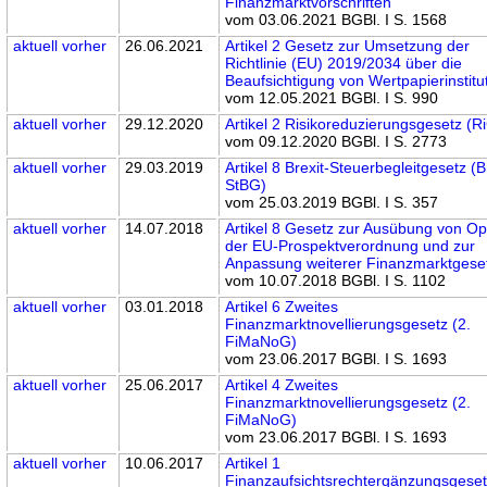
Finanzmarktvorschriften
vom 03.06.2021 BGBl. I S. 1568
aktuell
vorher
26.06.2021
Artikel 2 Gesetz zur Umsetzung der
Richtlinie (EU) 2019/2034 über die
Beaufsichtigung von Wertpapierinstitu
vom 12.05.2021 BGBl. I S. 990
aktuell
vorher
29.12.2020
Artikel 2 Risikoreduzierungsgesetz (R
vom 09.12.2020 BGBl. I S. 2773
aktuell
vorher
29.03.2019
Artikel 8 Brexit-Steuerbegleitgesetz (B
StBG)
vom 25.03.2019 BGBl. I S. 357
aktuell
vorher
14.07.2018
Artikel 8 Gesetz zur Ausübung von Op
der EU-Prospektverordnung und zur
Anpassung weiterer Finanzmarktgese
vom 10.07.2018 BGBl. I S. 1102
aktuell
vorher
03.01.2018
Artikel 6 Zweites
Finanzmarktnovellierungsgesetz (2.
FiMaNoG)
vom 23.06.2017 BGBl. I S. 1693
aktuell
vorher
25.06.2017
Artikel 4 Zweites
Finanzmarktnovellierungsgesetz (2.
FiMaNoG)
vom 23.06.2017 BGBl. I S. 1693
aktuell
vorher
10.06.2017
Artikel 1
Finanzaufsichtsrechtergänzungsgese