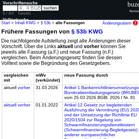
Vorschriftensuche
buze
Normal
§ / Art.
Gesetz
Volltextsuche
Start
>
Inhalt KWG
>
§ 53b
>
alte Fassungen
Änderungsalarm
Frühere Fassungen von
§ 53b KWG
nur in KWG
Die nachfolgende Aufstellung zeigt alle Änderungen dieser
Vorschrift. Über die Links
aktuell
und
vorher
können Sie
jeweils alte Fassung (a.F.) und neue Fassung (n.F.)
vergleichen. Beim Änderungsgesetz finden Sie dessen
Volltext sowie die Begründung des Gesetzgebers.
vergleichen
mWv
neue Fassung durch
mit
(verkündet)
aktuell
vorher
31.03.2026
Artikel 1 Bankenrichtlinienumsetzungs
Bürokratieentlastungsgesetz (BRUBE
vom 25.03.2026 BGBl. 2026 I Nr. 81
aktuell
vorher
01.01.2022
Artikel 12 Gesetz zur begleitenden
Ausführung der Verordnung (EU) 202
und der Umsetzung der Richtlinie EU
2020/1504 zur Regelung von
Schwarmfinanzierungsdienstleistern
(Schwarmfinanzierung-Begleitgesetz)
anderer europarechtlicher