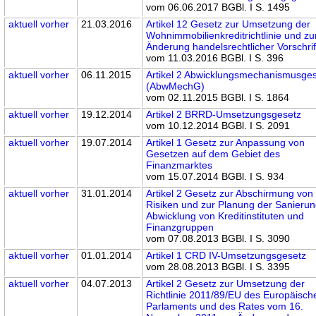
vom 06.06.2017 BGBl. I S. 1495
aktuell
vorher
21.03.2016
Artikel 12 Gesetz zur Umsetzung der
Wohnimmobilienkreditrichtlinie und zu
Änderung handelsrechtlicher Vorschri
vom 11.03.2016 BGBl. I S. 396
aktuell
vorher
06.11.2015
Artikel 2 Abwicklungsmechanismusge
(AbwMechG)
vom 02.11.2015 BGBl. I S. 1864
aktuell
vorher
19.12.2014
Artikel 2 BRRD-Umsetzungsgesetz
vom 10.12.2014 BGBl. I S. 2091
aktuell
vorher
19.07.2014
Artikel 1 Gesetz zur Anpassung von
Gesetzen auf dem Gebiet des
Finanzmarktes
vom 15.07.2014 BGBl. I S. 934
aktuell
vorher
31.01.2014
Artikel 2 Gesetz zur Abschirmung von
Risiken und zur Planung der Sanieru
Abwicklung von Kreditinstituten und
Finanzgruppen
vom 07.08.2013 BGBl. I S. 3090
aktuell
vorher
01.01.2014
Artikel 1 CRD IV-Umsetzungsgesetz
vom 28.08.2013 BGBl. I S. 3395
aktuell
vorher
04.07.2013
Artikel 2 Gesetz zur Umsetzung der
Richtlinie 2011/89/EU des Europäisch
Parlaments und des Rates vom 16.