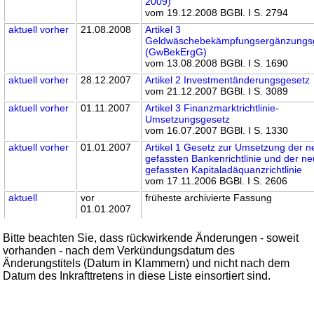
2009)
vom 19.12.2008 BGBl. I S. 2794
aktuell
vorher
21.08.2008
Artikel 3
Geldwäschebekämpfungsergänzungs
(GwBekErgG)
vom 13.08.2008 BGBl. I S. 1690
aktuell
vorher
28.12.2007
Artikel 2 Investmentänderungsgesetz
vom 21.12.2007 BGBl. I S. 3089
aktuell
vorher
01.11.2007
Artikel 3 Finanzmarktrichtlinie-
Umsetzungsgesetz
vom 16.07.2007 BGBl. I S. 1330
aktuell
vorher
01.01.2007
Artikel 1 Gesetz zur Umsetzung der n
gefassten Bankenrichtlinie und der ne
gefassten Kapitaladäquanzrichtlinie
vom 17.11.2006 BGBl. I S. 2606
aktuell
vor
früheste archivierte Fassung
01.01.2007
Bitte beachten Sie, dass rückwirkende Änderungen - soweit
vorhanden - nach dem Verkündungsdatum des
Änderungstitels (Datum in Klammern) und nicht nach dem
Datum des Inkrafttretens in diese Liste einsortiert sind.