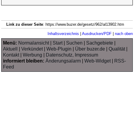
Link zu dieser Seite
: https://www.buzer.de/gesetz/962/al13902.htm
Inhaltsverzeichnis
|
Ausdrucken/PDF
|
nach oben
Menü:
Normalansicht
|
Start
|
Suchen
|
Sachgebiete
|
Aktuell
|
Verkündet
|
Web-Plugin
|
Über buzer.de
|
Qualität
|
Kontakt
|
Werbung
|
Datenschutz, Impressum
informiert bleiben:
Änderungsalarm
|
Web-Widget
|
RSS-
Feed