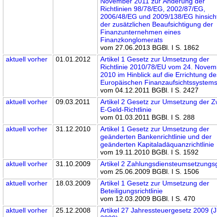
November 2011 zur Änderung der
Richtlinien 98/78/EG, 2002/87/EG,
2006/48/EG und 2009/138/EG hinsicht
der zusätzlichen Beaufsichtigung der
Finanzunternehmen eines
Finanzkonglomerats
vom 27.06.2013 BGBl. I S. 1862
aktuell
vorher
01.01.2012
Artikel 1 Gesetz zur Umsetzung der
Richtlinie 2010/78/EU vom 24. Novem
2010 im Hinblick auf die Errichtung d
Europäischen Finanzaufsichtssystem
vom 04.12.2011 BGBl. I S. 2427
aktuell
vorher
09.03.2011
Artikel 2 Gesetz zur Umsetzung der Z
E-Geld-Richtlinie
vom 01.03.2011 BGBl. I S. 288
aktuell
vorher
31.12.2010
Artikel 1 Gesetz zur Umsetzung der
geänderten Bankenrichtlinie und der
geänderten Kapitaladäquanzrichtlinie
vom 19.11.2010 BGBl. I S. 1592
aktuell
vorher
31.10.2009
Artikel 2 Zahlungsdiensteumsetzungs
vom 25.06.2009 BGBl. I S. 1506
aktuell
vorher
18.03.2009
Artikel 1 Gesetz zur Umsetzung der
Beteiligungsrichtlinie
vom 12.03.2009 BGBl. I S. 470
aktuell
vorher
25.12.2008
Artikel 27 Jahressteuergesetz 2009 (