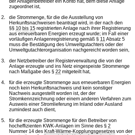
der Anlagenbetreiber ein Konto hat, dem diese Anlage
zugeordnet ist,
2.
die Strommenge, für die die Ausstellung von
Herkunftsnachweisen beantragt wird, in der nach den
§§
10
bis
15
registrierten Anlage nach ihrer Registrierung
aus erneuerbaren Energien erzeugt wurde; im Fall einer
vorläufigen Anlagenregistrierung gemäß §
11
Absatz 5
muss die Bestätigung des Umweltgutachters oder der
Umweltgutachterorganisation nachgereicht worden sein,
3.
der Netzbetreiber der Registerverwaltung die von der
Anlage erzeugte und ins Netz eingespeiste Strommenge
nach Maßgabe des §
22
mitgeteilt hat,
4.
für die erzeugte Strommenge aus erneuerbaren Energien
noch kein Herkunftsnachweis und kein sonstiger
Nachweis ausgestellt worden ist, der der
Stromkennzeichnung oder einem anderen Verfahren zum
Ausweis einer Stromlieferung im Inland oder Ausland
zumindest auch dient,
5.
für die erzeugte Strommenge für den Betreiber von
hocheffizienten KWK-Anlagen im Sinne des §
2
Nummer 14 des
Kraft-Wärme-Kopplungsgesetzes
von der