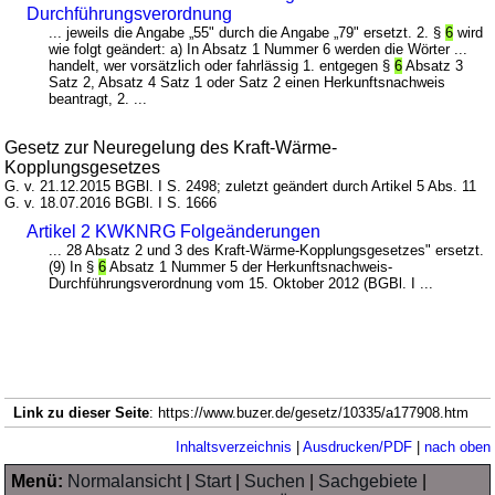
Durchführungsverordnung
... jeweils die Angabe „55" durch die Angabe „79" ersetzt. 2. §
6
wird
wie folgt geändert: a) In Absatz 1 Nummer 6 werden die Wörter ...
handelt, wer vorsätzlich oder fahrlässig 1. entgegen §
6
Absatz 3
Satz 2, Absatz 4 Satz 1 oder Satz 2 einen Herkunftsnachweis
beantragt, 2. ...
Gesetz zur Neuregelung des Kraft-Wärme-
Kopplungsgesetzes
G. v. 21.12.2015 BGBl. I S. 2498; zuletzt geändert durch Artikel 5 Abs. 11
G. v. 18.07.2016 BGBl. I S. 1666
Artikel 2 KWKNRG Folgeänderungen
... 28 Absatz 2 und 3 des Kraft-Wärme-Kopplungsgesetzes" ersetzt.
(9) In §
6
Absatz 1 Nummer 5 der Herkunftsnachweis-
Durchführungsverordnung vom 15. Oktober 2012 (BGBl. I ...
Link zu dieser Seite
: https://www.buzer.de/gesetz/10335/a177908.htm
Inhaltsverzeichnis
|
Ausdrucken/PDF
|
nach oben
Menü:
Normalansicht
|
Start
|
Suchen
|
Sachgebiete
|