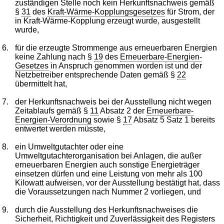
zuständigen Stelle noch kein Herkunftsnachweis gemäß
§
31
des
Kraft-Wärme-Kopplungsgesetzes
für Strom, der
in Kraft-Wärme-Kopplung erzeugt wurde, ausgestellt
wurde,
6.
für die erzeugte Strommenge aus erneuerbaren Energien
keine Zahlung nach §
19
des
Erneuerbare-Energien-
Gesetzes
in Anspruch genommen worden ist und der
Netzbetreiber entsprechende Daten gemäß §
22
übermittelt hat,
7.
der Herkunftsnachweis bei der Ausstellung nicht wegen
Zeitablaufs gemäß §
11
Absatz 2 der
Erneuerbare-
Energien-Verordnung
sowie §
17
Absatz 5 Satz 1 bereits
entwertet werden müsste,
8.
ein Umweltgutachter oder eine
Umweltgutachterorganisation bei Anlagen, die außer
erneuerbaren Energien auch sonstige Energieträger
einsetzen dürfen und eine Leistung von mehr als 100
Kilowatt aufweisen, vor der Ausstellung bestätigt hat, dass
die Voraussetzungen nach Nummer 2 vorliegen, und
9.
durch die Ausstellung des Herkunftsnachweises die
Sicherheit, Richtigkeit und Zuverlässigkeit des Registers