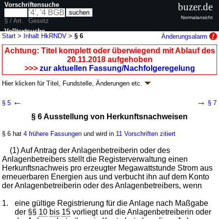
Vorschriftensuche
buzer.de
Normalansicht
§ / Art.
Gesetz
Volltextsuche
Start
>
Inhalt HkRNDV
>
§ 6
Änderungsalarm
nur in HkRNDV
Achtung: Titel komplett oder überwiegend mit Ablauf des
20.11.2018 aufgehoben
>>>
zur aktuellen Fassung/Nachfolgeregelung
Hier klicken für
Titel, Fundstelle, Änderungen
etc.
§ 6 - Herkunfts- und Regionalnachweis-
←
→
§ 5
§ 7
Durchführungsverordnung (HkRNDV)
§ 6 Ausstellung von Herkunftsnachweisen
V. v. 15.10.2012
BGBl. I S. 2147
(
Nr. 48
); aufgehoben durch
Artikel 3
V. v.
08.11.2018
BGBl. I S. 1853
§ 6 hat
4 frühere Fassungen
und wird in
11 Vorschriften zitiert
Geltung ab 19.10.2012; FNA: 754-22-9
Energieversorgung
7 weitere Fassungen
|
wird in 8 Vorschriften zitiert
(1) Auf Antrag der Anlagenbetreiberin oder des
Anlagenbetreibers stellt die Registerverwaltung einen
Abschnitt 2 Ausstellung von Herkunftsnachweisen und
Herkunftsnachweis pro erzeugter Megawattstunde Strom aus
Registrierung von Anlagen
erneuerbaren Energien aus und verbucht ihn auf dem Konto
Unterabschnitt 1 Ausstellung von
der Anlagenbetreiberin oder des Anlagenbetreibers, wenn
Herkunftsnachweisen
1.
eine gültige Registrierung für die Anlage nach Maßgabe
der §§
10
bis
15
vorliegt und die Anlagenbetreiberin oder