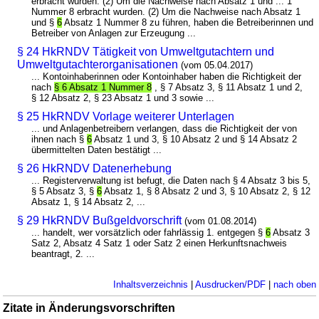
erbracht wurden. (2) Um die Nachweise nach Absatz 1 und ... 1
Nummer 8 erbracht wurden. (2) Um die Nachweise nach Absatz 1
und §
6
Absatz 1 Nummer 8 zu führen, haben die Betreiberinnen und
Betreiber von Anlagen zur Erzeugung ...
§ 24 HkRNDV Tätigkeit von Umweltgutachtern und
Umweltgutachterorganisationen
(vom 05.04.2017)
... Kontoinhaberinnen oder Kontoinhaber haben die Richtigkeit der
nach
§ 6 Absatz 1 Nummer 8
, § 7 Absatz 3, § 11 Absatz 1 und 2,
§ 12 Absatz 2, § 23 Absatz 1 und 3 sowie ...
§ 25 HkRNDV Vorlage weiterer Unterlagen
... und Anlagenbetreibern verlangen, dass die Richtigkeit der von
ihnen nach §
6
Absatz 1 und 3, § 10 Absatz 2 und § 14 Absatz 2
übermittelten Daten bestätigt ...
§ 26 HkRNDV Datenerhebung
... Registerverwaltung ist befugt, die Daten nach § 4 Absatz 3 bis 5,
§ 5 Absatz 3, §
6
Absatz 1, § 8 Absatz 2 und 3, § 10 Absatz 2, § 12
Absatz 1, § 14 Absatz 2, ...
§ 29 HkRNDV Bußgeldvorschrift
(vom 01.08.2014)
... handelt, wer vorsätzlich oder fahrlässig 1. entgegen §
6
Absatz 3
Satz 2, Absatz 4 Satz 1 oder Satz 2 einen Herkunftsnachweis
beantragt, 2. ...
Inhaltsverzeichnis
|
Ausdrucken/PDF
|
nach oben
Zitate in Änderungsvorschriften