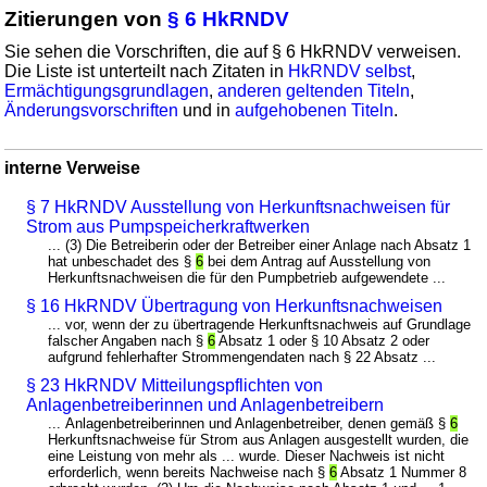
Zitierungen von
§ 6 HkRNDV
Sie sehen die Vorschriften, die auf § 6 HkRNDV verweisen.
Die Liste ist unterteilt nach Zitaten in
HkRNDV selbst
,
Ermächtigungsgrundlagen
,
anderen geltenden Titeln
,
Änderungsvorschriften
und in
aufgehobenen Titeln
.
interne Verweise
§ 7 HkRNDV Ausstellung von Herkunftsnachweisen für
Strom aus Pumpspeicherkraftwerken
... (3) Die Betreiberin oder der Betreiber einer Anlage nach Absatz 1
hat unbeschadet des §
6
bei dem Antrag auf Ausstellung von
Herkunftsnachweisen die für den Pumpbetrieb aufgewendete ...
§ 16 HkRNDV Übertragung von Herkunftsnachweisen
... vor, wenn der zu übertragende Herkunftsnachweis auf Grundlage
falscher Angaben nach §
6
Absatz 1 oder § 10 Absatz 2 oder
aufgrund fehlerhafter Strommengendaten nach § 22 Absatz ...
§ 23 HkRNDV Mitteilungspflichten von
Anlagenbetreiberinnen und Anlagenbetreibern
... Anlagenbetreiberinnen und Anlagenbetreiber, denen gemäß §
6
Herkunftsnachweise für Strom aus Anlagen ausgestellt wurden, die
eine Leistung von mehr als ... wurde. Dieser Nachweis ist nicht
erforderlich, wenn bereits Nachweise nach §
6
Absatz 1 Nummer 8