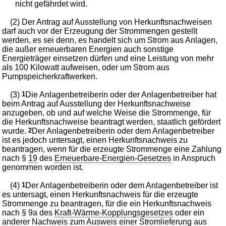
nicht gefährdet wird.
(2) Der Antrag auf Ausstellung von Herkunftsnachweisen
darf auch vor der Erzeugung der Strommengen gestellt
werden, es sei denn, es handelt sich um Strom aus Anlagen,
die außer erneuerbaren Energien auch sonstige
Energieträger einsetzen dürfen und eine Leistung von mehr
als 100 Kilowatt aufweisen, oder um Strom aus
Pumpspeicherkraftwerken.
(3)
1
Die Anlagenbetreiberin oder der Anlagenbetreiber hat
beim Antrag auf Ausstellung der Herkunftsnachweise
anzugeben, ob und auf welche Weise die Strommenge, für
die Herkunftsnachweise beantragt werden, staatlich gefördert
wurde.
2
Der Anlagenbetreiberin oder dem Anlagenbetreiber
ist es jedoch untersagt, einen Herkunftsnachweis zu
beantragen, wenn für die erzeugte Strommenge eine Zahlung
nach §
19
des
Erneuerbare-Energien-Gesetzes
in Anspruch
genommen worden ist.
(4)
1
Der Anlagenbetreiberin oder dem Anlagenbetreiber ist
es untersagt, einen Herkunftsnachweis für die erzeugte
Strommenge zu beantragen, für die ein Herkunftsnachweis
nach § 9a des
Kraft-Wärme-Kopplungsgesetzes
oder ein
anderer Nachweis zum Ausweis einer Stromlieferung aus