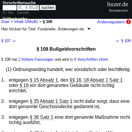
Vorschriftensuche
buzer.de
Normalansicht
§ / Art.
Gesetz
Volltextsuche
Start
>
Inhalt GModG
>
§ 108
Änderungsalarm
Hier klicken für
Titel, Fundstelle, Änderungen
etc.
nur in GModG
§ 108 - Gebäudemodernisierungsgesetz
←
→
§ 107
§ 109
(GModG)
§ 108 Bußgeldvorschriften
Artikel 1 G. v. 08.08.2020
BGBl. I S. 1728
(
Nr. 37
); zuletzt geändert durch
Artikel 4
G. v. 23.07.2026
BGBl. 2026 I Nr. 226
§ 108 hat
2 frühere Fassungen
und wird in
4 Vorschriften zitiert
Geltung ab 01.11.2020; FNA: 754-30
Energieversorgung
11 weitere Fassungen
|
Drucksachen / Entwurf / Begründung
|
(1) Ordnungswidrig handelt, wer vorsätzlich oder leichtfertig
wird in 87 Vorschriften zitiert
1.
entgegen
§ 15 Absatz 1
, den
§§ 16
,
18 Absatz 1 Satz 1
Teil 8 Besondere Gebäude, Bußgeldvorschriften,
oder
§ 19
ein dort genanntes Gebäude nicht richtig
Anschluss- und Benutzungszwang
errichtet,
2.
entgegen
§ 35 Absatz 1 Satz 1
nicht dafür sorgt, dass eine
dort genannte Geschossdecke gedämmt ist,
3.
entgegen
§ 36 Satz 1
eine dort genannte Maßnahme nicht
richtig ausführt,