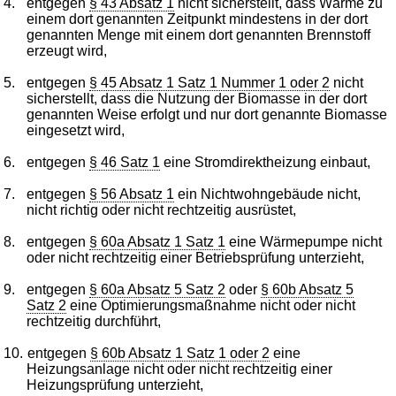
4.
entgegen
§ 43 Absatz 1
nicht sicherstellt, dass Wärme zu
einem dort genannten Zeitpunkt mindestens in der dort
genannten Menge mit einem dort genannten Brennstoff
erzeugt wird,
5.
entgegen
§ 45 Absatz 1 Satz 1 Nummer 1 oder 2
nicht
sicherstellt, dass die Nutzung der Biomasse in der dort
genannten Weise erfolgt und nur dort genannte Biomasse
eingesetzt wird,
6.
entgegen
§ 46 Satz 1
eine Stromdirektheizung einbaut,
7.
entgegen
§ 56 Absatz 1
ein Nichtwohngebäude nicht,
nicht richtig oder nicht rechtzeitig ausrüstet,
8.
entgegen
§ 60a Absatz 1 Satz 1
eine Wärmepumpe nicht
oder nicht rechtzeitig einer Betriebsprüfung unterzieht,
9.
entgegen
§ 60a Absatz 5 Satz 2
oder
§ 60b Absatz 5
Satz 2
eine Optimierungsmaßnahme nicht oder nicht
rechtzeitig durchführt,
10.
entgegen
§ 60b Absatz 1 Satz 1 oder 2
eine
Heizungsanlage nicht oder nicht rechtzeitig einer
Heizungsprüfung unterzieht,