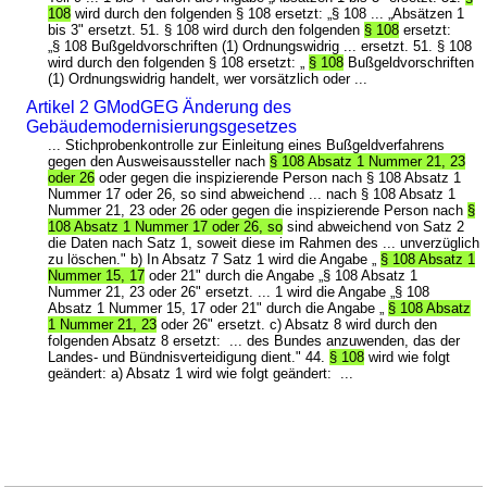
108
wird durch den folgenden § 108 ersetzt: „§ 108 ... „Absätzen 1
bis 3" ersetzt. 51. § 108 wird durch den folgenden
§ 108
ersetzt:
„§ 108 Bußgeldvorschriften (1) Ordnungswidrig ... ersetzt. 51. § 108
wird durch den folgenden § 108 ersetzt: „
§ 108
Bußgeldvorschriften
(1) Ordnungswidrig handelt, wer vorsätzlich oder ...
Artikel 2 GModGEG Änderung des
Gebäudemodernisierungsgesetzes
... Stichprobenkontrolle zur Einleitung eines Bußgeldverfahrens
gegen den Ausweisaussteller nach
§ 108 Absatz 1 Nummer 21, 23
oder 26
oder gegen die inspizierende Person nach § 108 Absatz 1
Nummer 17 oder 26, so sind abweichend ... nach § 108 Absatz 1
Nummer 21, 23 oder 26 oder gegen die inspizierende Person nach
§
108 Absatz 1 Nummer 17 oder 26, so
sind abweichend von Satz 2
die Daten nach Satz 1, soweit diese im Rahmen des ... unverzüglich
zu löschen." b) In Absatz 7 Satz 1 wird die Angabe „
§ 108 Absatz 1
Nummer 15, 17
oder 21" durch die Angabe „§ 108 Absatz 1
Nummer 21, 23 oder 26" ersetzt. ... 1 wird die Angabe „§ 108
Absatz 1 Nummer 15, 17 oder 21" durch die Angabe „
§ 108 Absatz
1 Nummer 21, 23
oder 26" ersetzt. c) Absatz 8 wird durch den
folgenden Absatz 8 ersetzt: ... des Bundes anzuwenden, das der
Landes- und Bündnisverteidigung dient." 44.
§ 108
wird wie folgt
geändert: a) Absatz 1 wird wie folgt geändert: ...