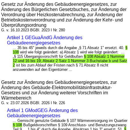
Gesetz zur Änderung des Gebäudeenergiegesetzes, zur
Änderung des Bürgerlichen Gesetzbuches, zur Änderung der
Verordnung über Heizkostenabrechnung, zur Änderung der
Betriebskostenverordnung und zur Änderung der Kehr- und
Überprüfungsordnung
G. v. 16.10.2023 BGBl. 2023 I Nr. 280
Artikel 1 GEGuaÄndG Änderung des
Gebäudeenergiegesetzes
... 35 bis 45" jeweils durch die Angabe „§ 71 Absatz 1" ersetzt. 40.
§
108
wird wie folgt geändert: a) Absatz 1 wird wie folgt geändert: ...
„§ 115 Übergangsvorschrift für Geldbußen
§ 108 Absatz 1 Nummer
12 und 16 bis 19, Absatz 2 Satz 1 Nummer 3 Buchstabe b und Satz
2
ist bis zum Ablauf der Fristen nach § 71 Absatz 8 nicht
anzuwenden auf den Eigentümer ...
Gesetz zur Änderung des Gebäudeenergiegesetzes, zur
Änderung des Gebäude-Elektromobilitätsinfrastruktur-
Gesetzes und zur Änderung weiterer Vorschriften im
Wärmebereich
G. v. 23.07.2026 BGBl. 2026 I Nr. 226
Artikel 1 GModGEG Änderung des
Gebäudeenergiegesetzes
... Gemischt genutzte Gebäude § 107 Wärmeversorgung im Quartier
§ 108
Bußgeldvorschriften § 109 Anschluss- und Benutzungszwang
Teil 9 ... 1 bis 4" durch die Angabe „Absätzen 1 bis 3" ersetzt. 51.
§