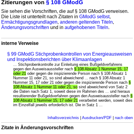
Zitierungen von
§ 108 GModG
Sie sehen die Vorschriften, die auf § 108 GModG verweisen.
Die Liste ist unterteilt nach Zitaten in
GModG selbst
,
Ermächtigungsgrundlagen
,
anderen geltenden Titeln
,
Änderungsvorschriften
und in
aufgehobenen Titeln
.
interne Verweise
§ 99 GModG Stichprobenkontrollen von Energieausweisen
und Inspektionsberichten über Klimaanlagen
... Stichprobenkontrolle zur Einleitung eines Bußgeldverfahrens
gegen den Ausweisaussteller nach
§ 108 Absatz 1 Nummer 15, 17
oder 21
oder gegen die inspizierende Person nach § 108 Absatz 1
Nummer 11 oder 21, so sind abweichend ... nach § 108 Absatz 1
Nummer 15, 17 oder 21 oder gegen die inspizierende Person nach
§
108 Absatz 1 Nummer 11 oder 21, so
sind abweichend von Satz 2
die Daten nach Satz 1, soweit diese im Rahmen des ... und hieraus
resultierender Bußgeldverfahren gegen den Ausweisaussteller nach
§
108 Absatz 1 Nummer 15, 17 oder 21
verarbeitet werden, soweit dies
im Einzelfall jeweils erforderlich ist. Die in Satz 1 ...
Inhaltsverzeichnis
|
Ausdrucken/PDF
|
nach oben
Zitate in Änderungsvorschriften