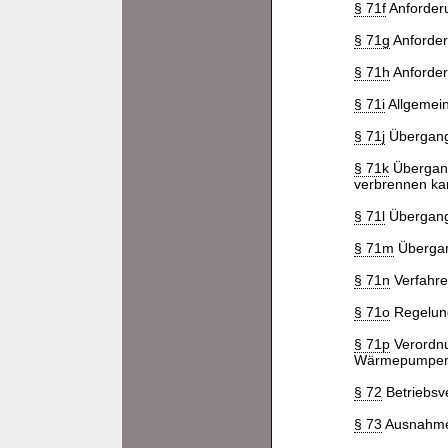
§ 71f
Anforderu
§ 71g
Anforder
§ 71h
Anforder
§ 71i
Allgemein
§ 71j
Übergangs
§ 71k
Übergang
verbrennen ka
§ 71l
Übergangs
§ 71m
Übergang
§ 71n
Verfahre
§ 71o
Regelung
§ 71p
Verordnu
Wärmepumpen-
§ 72
Betriebsve
§ 73
Ausnahme