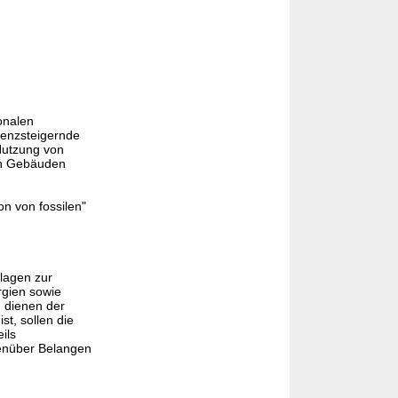
onalen
zienzsteigernde
utzung von
on Gebäuden
on von fossilen"
lagen zur
gien sowie
 dienen der
st, sollen die
ils
enüber Belangen