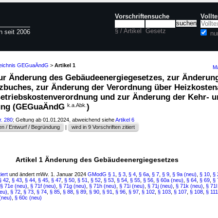
Vorschriftensuche
Vollt
§ / Artikel
Gesetz
n seit 2006
nu
zeichnis GEGuaÄndG
>
Artikel 1
Ma
 zur Änderung des Gebäudeenergiegesetzes, zur Änderun
zbuches, zur Änderung der Verordnung über Heizkoste
etriebskostenverordnung und zur Änderung der Kehr- u
nung (GEGuaÄndG
k.a.Abk.
)
r. 280
; Geltung ab 01.01.2024, abweichend siehe
Artikel 6
n / Entwurf / Begründung
|
wird in 9 Vorschriften zitiert
Artikel 1 Änderung des Gebäudeenergiegesetzes
iert
und ändert mWv. 1. Januar 2024
GModG
§ 1
,
§ 3
,
§ 4
,
§ 6a
,
§ 7
,
§ 9
,
§ 9a (neu)
,
§ 10
,
§ 
§ 42
,
§ 43
,
§ 44
,
§ 45
,
§ 47
,
§ 50
,
§ 51
,
§ 52
,
§ 53
,
§ 54
,
§ 55
,
§ 56
,
§ 60a (neu)
,
§ 64
,
§ 69
,
§ 
§ 71e (neu)
,
§ 71f (neu)
,
§ 71g (neu)
,
§ 71h (neu)
,
§ 71i (neu)
,
§ 71j (neu)
,
§ 71k (neu)
,
§ 71l
eu)
,
§ 72
,
§ 73
,
§ 74
,
§ 85
,
§ 88
,
§ 89
,
§ 90
,
§ 91
,
§ 96
,
§ 97
,
§ 102
,
§ 103
,
§ 107
,
§ 108
,
§ 111
(neu)
,
§ 60c (neu)