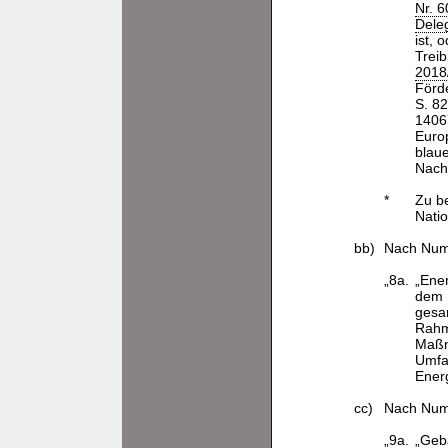
Nr. 
Dele
ist,
Trei
2018
Förd
S. 8
1406
Europ
blau
Nach
*
Zu b
Natio
bb)
Nach Numm
„8a.
„Ene
dem 
gesa
Rahme
Maßn
Umfa
Energ
cc)
Nach Numm
„9a.
„Geb