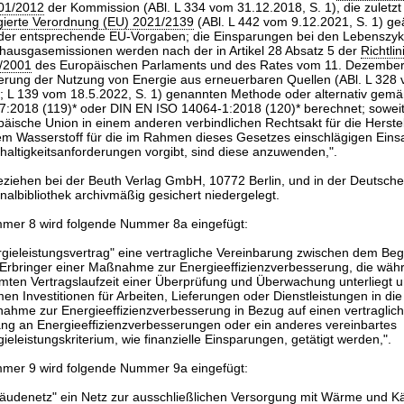
601/2012
der Kommission (ABl. L 334 vom 31.12.2018, S. 1), die zuletzt
gierte Verordnung (EU) 2021/2139
(ABl. L 442 vom 9.12.2021, S. 1) g
 oder entsprechende EU-Vorgaben; die Einsparungen bei den Lebenszyk
bhausgasemissionen werden nach der in Artikel 28 Absatz 5 der
Richtli
/2001
des Europäischen Parlaments und des Rates vom 11. Dezember
erung der Nutzung von Energie aus erneuerbaren Quellen (ABl. L 328
2; L 139 vom 18.5.2022, S. 1) genannten Methode oder alternativ gem
7:2018 (119)* oder DIN EN ISO 14064-1:2018 (120)* berechnet; soweit
äische Union in einem anderen verbindlichen Rechtsakt für die Herste
em Wasserstoff für die im Rahmen dieses Gesetzes einschlägigen Eins
haltigkeitsanforderungen vorgibt, sind diese anzuwenden,".
eziehen bei der Beuth Verlag GmbH, 10772 Berlin, und in der Deutsch
nalbibliothek archivmäßig gesichert niedergelegt.
er 8 wird folgende Nummer 8a eingefügt:
rgieleistungsvertrag" eine vertragliche Vereinbarung zwischen dem Be
Erbringer einer Maßnahme zur Energieeffizienzverbesserung, die wäh
mten Vertragslaufzeit einer Überprüfung und Überwachung unterliegt u
n Investitionen für Arbeiten, Lieferungen oder Dienstleistungen in die
ahme zur Energieeffizienzverbesserung in Bezug auf einen vertraglich
ng an Energieeffizienzverbesserungen oder ein anderes vereinbartes
ieleistungskriterium, wie finanzielle Einsparungen, getätigt werden,".
er 9 wird folgende Nummer 9a eingefügt:
äudenetz" ein Netz zur ausschließlichen Versorgung mit Wärme und Kä