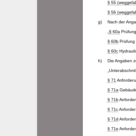
§ 55 (weggefal
§ 56 (weggefal
g)
Nach der Ang
„
§ 60a
Prüfung
§ 60b
Prüfung 
§ 60c
Hydrauli
h)
Die Angaben zu
„Unterabschnit
§ 71
Anforderu
§ 71a
Gebäude
§ 71b
Anforder
§ 71c
Anforder
§ 71d
Anforder
§ 71e
Anforder