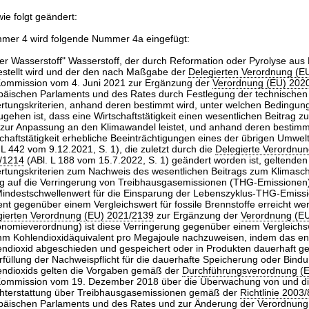
ie folgt geändert:
er 4 wird folgende Nummer 4a eingefügt:
er Wasserstoff" Wasserstoff, der durch Reformation oder Pyrolyse aus
estellt wird und der den nach Maßgabe der
Delegierten Verordnung (E
Kommission vom 4. Juni 2021 zur Ergänzung der
Verordnung (EU) 202
päischen Parlaments und des Rates durch Festlegung der technischen
rtungskriterien, anhand deren bestimmt wird, unter welchen Bedingu
gehen ist, dass eine Wirtschaftstätigkeit einen wesentlichen Beitrag 
 zur Anpassung an den Klimawandel leistet, und anhand deren bestimmt
chaftstätigkeit erhebliche Beeinträchtigungen eines der übrigen Umwel
 L 442 vom 9.12.2021, S. 1), die zuletzt durch die
Delegierte Verordnun
/1214
(ABl. L 188 vom 15.7.2022, S. 1) geändert worden ist, geltenden
rtungskriterien zum Nachweis des wesentlichen Beitrags zum Klimasch
g auf die Verringerung von Treibhausgasemissionen (THG-Emissione
Mindestschwellenwert für die Einsparung der Lebenszyklus-THG-Emiss
nt gegenüber einem Vergleichswert für fossile Brennstoffe erreicht w
gierten Verordnung (EU) 2021/2139
zur Ergänzung der
Verordnung (E
onomieverordnung) ist diese Verringerung gegenüber einem Vergleichs
m Kohlendioxidäquivalent pro Megajoule nachzuweisen, indem das e
endioxid abgeschieden und gespeichert oder in Produkten dauerhaft ge
rfüllung der Nachweispflicht für die dauerhafte Speicherung oder Bind
endioxids gelten die Vorgaben gemäß der
Durchführungsverordnung (
Kommission vom 19. Dezember 2018 über die Überwachung von und d
chterstattung über Treibhausgasemissionen gemäß der
Richtlinie 2003
päischen Parlaments und des Rates und zur Änderung der
Verordnung