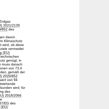
 Erdgas
U) 2021/2139
0/852
des
ngen davon
zum Klimaschutz
 wird, ob diese
tziele vermeidet
g (EU)
 technischen
utz genügt; in
n) muss danach
ionen von 73,4
erden; gemäß der
U) 2020/852
wert von 94
ntstehende
bunden wird; für
ung des
EU) 2018/2066
ie
/87/EG
des
 (EU)