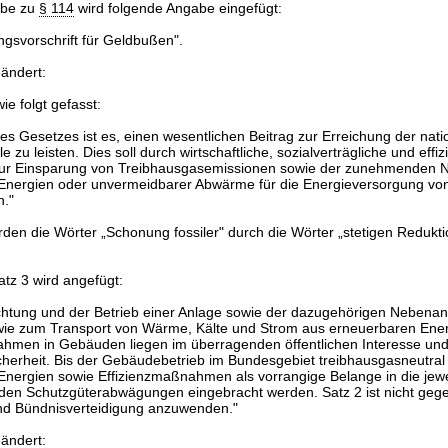
abe zu
§ 114
wird folgende Angabe eingefügt:
svorschrift für Geldbußen".
eändert:
ie folgt gefasst:
eses Gesetzes ist es, einen wesentlichen Beitrag zur Erreichung der nati
e zu leisten. Dies soll durch wirtschaftliche, sozialverträgliche und effi
 Einsparung von Treibhausgasemissionen sowie der zunehmenden N
Energien oder unvermeidbarer Abwärme für die Energieversorgung v
n."
rden die Wörter „Schonung fossiler" durch die Wörter „stetigen Redukti
tz 3 wird angefügt:
ichtung und der Betrieb einer Anlage sowie der dazugehörigen Nebenan
ie zum Transport von Wärme, Kälte und Strom aus erneuerbaren Ener
ahmen in Gebäuden liegen im überragenden öffentlichen Interesse und
icherheit. Bis der Gebäudebetrieb im Bundesgebiet treibhausgasneutral i
nergien sowie Effizienzmaßnahmen als vorrangige Belange in die jewe
den Schutzgüterabwägungen eingebracht werden. Satz 2 ist nicht geg
nd Bündnisverteidigung anzuwenden."
eändert: