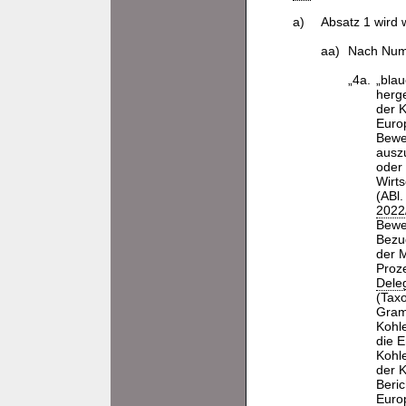
a)
Absatz 1 wird w
aa)
Nach Numm
„4a.
„blau
herg
der 
Euro
Bewe
auszu
oder
Wirts
(ABl.
2022
Bewe
Bezu
der 
Proze
Dele
(Tax
Gram
Kohl
die E
Kohl
der 
Beri
Euro