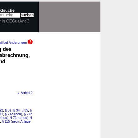
extsuche
r in GEGuaÄndG
il bei Änderungen
g des
nabrechnung,
nd
→
Artikel 2
22
,
§ 31
,
§ 34
,
§ 35
,
§
71
,
§ 71a (neu)
,
§ 71b
 (neu)
,
§ 71m (neu)
,
§
,
§ 115 (neu)
,
Anlage