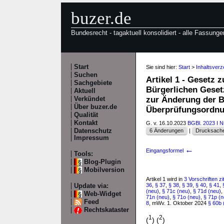
buzer.de
Bundesrecht - tagaktuell konsolidiert - alle Fassunge
Start
Sie sind hier:
Start
>
Inhaltsver
Suchen
Artikel 1 - Gesetz
Sachgebiete
Bürgerlichen Geset
Aktuell
zur Änderung der B
Verkündet
Über buzer.de
Überprüfungsord
Qualität
Kontakt
G. v. 16.10.2023
BGBl. 2023 I N
Datenschutz
6 Änderungen
|
Drucksache
Impressum
←
Eingangsformel
Tools:
Blog-Plugin
Mobilversion
Artikel 1 wird in
3 Vorschriften zit
36
,
§ 37
,
§ 38
,
§ 39
,
§ 40
,
§ 41
,
Update via:
(neu)
,
§ 71c (neu)
,
§ 71d (neu)
,
Web-Widget
71n (neu)
,
§ 71o (neu)
,
§ 71p (n
Feed
8
, mWv. 1. Oktober 2024
§ 60b 
Rechtskataster
1
2
(
)
(
)