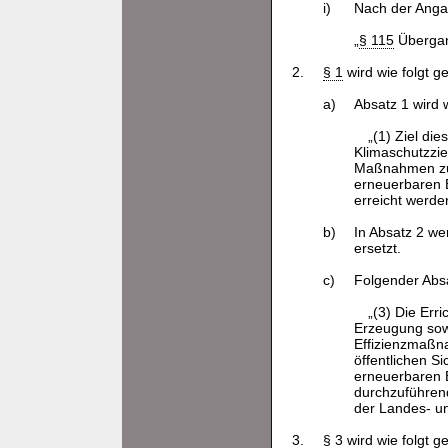
i)
Nach der Ang
„
§ 115
Übergang
2.
§ 1
wird wie folgt g
a)
Absatz 1 wird w
„(1) Ziel di
Klimaschutzziel
Maßnahmen zur
erneuerbaren 
erreicht werde
b)
In Absatz 2 we
ersetzt.
c)
Folgender Absa
„(3) Die Err
Erzeugung sow
Effizienzmaßn
öffentlichen S
erneuerbaren E
durchzuführen
der Landes- u
3.
§ 3
wird wie folgt g