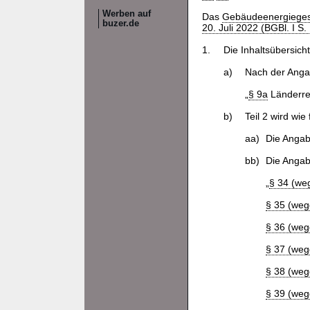
Werben auf
Das
Gebäudeenergieges
buzer.de
20. Juli 2022 (BGBl. I S.
1.
Die Inhaltsübersicht
a)
Nach der Ang
„
§ 9a
Länderre
b)
Teil 2 wird wie
aa)
Die Angabe
bb)
Die Anga
„
§ 34 (we
§ 35 (weg
§ 36 (weg
§ 37 (weg
§ 38 (weg
§ 39 (weg