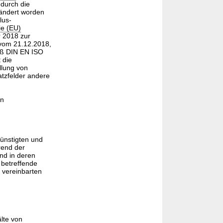
 durch die
eändert worden
lus-
nie (EU)
 2018 zur
 vom 21.12.2018,
äß DIN EN ISO
 die
llung von
atzfelder andere
en
günstigten und
rend der
nd in deren
 betreffende
 vereinbarten
lte von