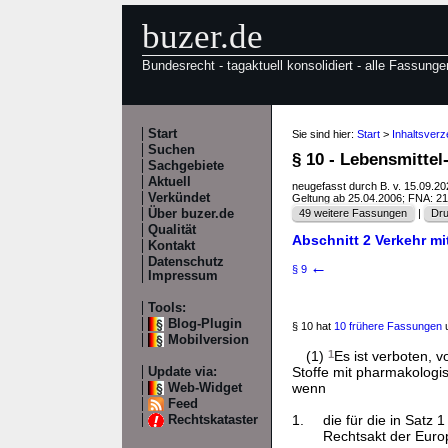
buzer.de
Bundesrecht - tagaktuell konsolidiert - alle Fassunge
Start
Sie sind hier:
Start
>
Inhaltsver
Suchen
§ 10 - Lebensmitte
Sachgebiete
Aktuell
neugefasst durch B. v. 15.09.2
Verkündet
Geltung ab 25.04.2006; FNA: 2
Über buzer.de
49 weitere Fassungen
|
Dru
Qualität
Abschnitt 2 Verkehr mi
Kontakt
Datenschutz
←
§ 9
Impressum
Tools:
Blog-Plugin
§ 10 hat
10 frühere Fassungen
u
Mobilversion
(1)
1
Es ist verboten, 
Stoffe mit pharmakolog
Update via:
wenn
Web-Widget
Feed
1.
die für die in Satz
Rechtskataster
Rechtsakt der Euro