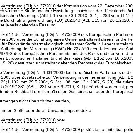
r
Verordnung (EU) Nr. 37/2010
der Kommission vom 22. Dezember 200
h wirksame Stoffe und ihre Einstufung hinsichtlich der Rückstandshö
tierischen Ursprungs (ABl. L 15 vom 20.1.2010, S. 1; L 293 vom 11.11.2
die
Durchführungsverordnung (EU) 2020/43
(ABl. L 15 vom 20.1.2020, S
 der jeweils geltenden Fassung,
tikel 14 der
Verordnung (EG) Nr. 470/2009
des Europäischen Parlamen
ai 2009 über die Schaffung eines Gemeinschaftsverfahrens für die Fe
ür Rückstände pharmakologisch wirksamer Stoffe in Lebensmitteln ti
r Aufhebung der
Verordnung (EWG) Nr. 2377/90
des Rates und zur Änd
1/82/EG
des Europäischen Parlaments und des Rates und der
Verordnu
es Europäischen Parlaments und des Rates (ABl. L 152 vom 16.6.2009,
 S. 28) gestützten unmittelbar geltenden Rechtsakt der Europäischen
ie
Verordnung (EG) Nr. 1831/2003
des Europäischen Parlaments und d
2003 über Zusatzstoffe zur Verwendung in der Tierernährung (ABl. L
 29; L 192 vom 29.5.2004, S. 34; L 98 vom 13.4.2007, S. 29), die zuletz
U) 2019/1381
(ABl. L 231 vom 6.9.2019, S. 1) geändert worden ist, ges
eltenden Rechtsakt der Europäischen Gemeinschaft oder der Europäisc
stmengen nicht überschritten werden,
ichneten Stoffe oder deren Umwandlungsprodukte
r
Verordnung (EU) Nr. 37/2010
oder
tikel 14 der
Verordnung (EG) Nr. 470/2009
gestützten unmittelbar gelt