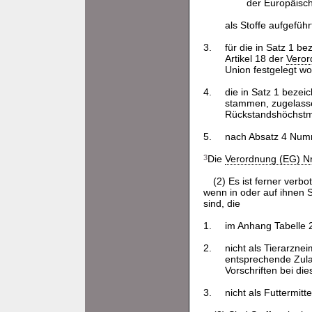
der Europäisc
als Stoffe aufgeführ
3.
für die in Satz 1 
Artikel 18 der
Veror
Union festgelegt wo
4.
die in Satz 1 bezeic
stammen, zugelasse
Rückstandshöchstme
5.
nach Absatz 4 Numm
3
Die
Verordnung (EG) Nr
(2) Es ist ferner verb
wenn in oder auf ihnen
sind, die
1.
im Anhang Tabelle 
2.
nicht als Tierarzne
entsprechende Zulas
Vorschriften bei d
3.
nicht als Futtermitt