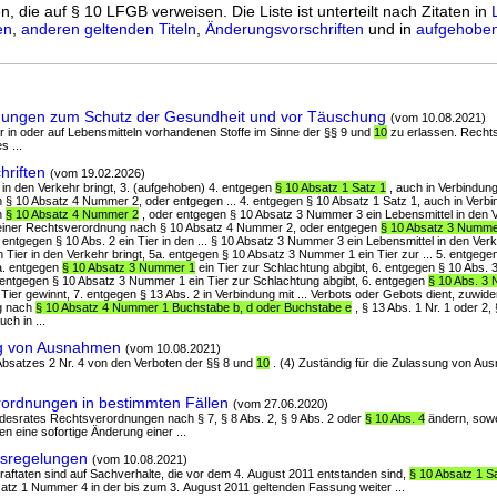
n, die auf § 10 LFGB verweisen. Die Liste ist unterteilt nach Zitaten in
en
,
anderen geltenden Titeln
,
Änderungsvorschriften
und in
aufgehoben
ungen zum Schutz der Gesundheit und vor Täuschung
(vom 10.08.2021)
r in oder auf Lebensmitteln vorhandenen Stoffe im Sinne der §§ 9 und
10
zu erlassen. Recht
s ...
hriften
(vom 19.02.2026)
el in den Verkehr bringt, 3. (aufgehoben) 4. entgegen
§ 10 Absatz 1 Satz 1
, auch in Verbindung
 10 Absatz 4 Nummer 2, oder entgegen ... 4. entgegen § 10 Absatz 1 Satz 1, auch in Verbin
h
§ 10 Absatz 4 Nummer 2
, oder entgegen § 10 Absatz 3 Nummer 3 ein Lebensmittel in den Ver
 einer Rechtsverordnung nach § 10 Absatz 4 Nummer 2, oder entgegen
§ 10 Absatz 3 Numme
. entgegen § 10 Abs. 2 ein Tier in den ... § 10 Absatz 3 Nummer 3 ein Lebensmittel in den Verke
n Tier in den Verkehr bringt, 5a. entgegen § 10 Absatz 3 Nummer 1 ein Tier zur ... 5. entgegen
5a. entgegen
§ 10 Absatz 3 Nummer 1
ein Tier zur Schlachtung abgibt, 6. entgegen § 10 Abs.
. entgegen § 10 Absatz 3 Nummer 1 ein Tier zur Schlachtung abgibt, 6. entgegen
§ 10 Abs. 3
Tier gewinnt, 7. entgegen § 13 Abs. 2 in Verbindung mit ... Verbots oder Gebots dient, zuwide
g nach
§ 10 Absatz 4 Nummer 1 Buchstabe b, d oder Buchstabe e
, § 13 Abs. 1 Nr. 1 oder 2, 
uch in ...
g von Ausnahmen
(vom 10.08.2021)
s Absatzes 2 Nr. 4 von den Verboten der §§ 8 und
10
. (4) Zuständig für die Zulassung von A
ordnungen in bestimmten Fällen
(vom 27.06.2020)
desrates Rechtsverordnungen nach § 7, § 8 Abs. 2, § 9 Abs. 2 oder
§ 10 Abs. 4
ändern, sow
n eine sofortige Änderung einer ...
sregelungen
(vom 10.08.2021)
Straftaten sind auf Sachverhalte, die vor dem 4. August 2011 entstanden sind,
§ 10 Absatz 1 Sa
atz 1 Nummer 4 in der bis zum 3. August 2011 geltenden Fassung weiter ...