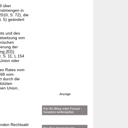
9 über
chstmengen in
010, S. 72), die
. 5) geändert
ts und des
stsetzung von
erischen
erung der
ng (EG)
 S. 11, L 154
 Union oder
es Rates vom
 268 vom
t durch die
tützten
hen Union,
Anzeige
Für Ihr Blog oder Forum -
Gesetze verknüpfen
enden Rechtsakt