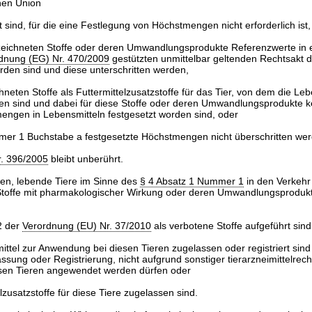
hen Union
t sind, für die eine Festlegung von Höchstmengen nicht erforderlich ist,
bezeichneten Stoffe oder deren Umwandlungsprodukte Referenzwerte in 
dnung (EG) Nr. 470/2009
gestützten unmittelbar geltenden Rechtsakt 
rden sind und diese unterschritten werden,
hneten Stoffe als Futtermittelzusatzstoffe für das Tier, von dem die Leb
n sind und dabei für diese Stoffe oder deren Umwandlungsprodukte k
ngen in Lebensmitteln festgesetzt worden sind, oder
er 1 Buchstabe a festgesetzte Höchstmengen nicht überschritten wer
. 396/2005
bleibt unberührt.
oten, lebende Tiere im Sinne des
§ 4 Absatz 1 Nummer 1
in den Verkehr
 Stoffe mit pharmakologischer Wirkung oder deren Umwandlungsproduk
2 der
Verordnung (EU) Nr. 37/2010
als verbotene Stoffe aufgeführt sind
imittel zur Anwendung bei diesen Tieren zugelassen oder registriert sin
sung oder Registrierung, nicht aufgrund sonstiger tierarzneimittelrecht
iesen Tieren angewendet werden dürfen oder
elzusatzstoffe für diese Tiere zugelassen sind.