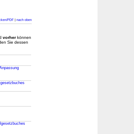
cken/PDF
|
nach oben
d
vorher
können
nden Sie dessen
r Anpassung
elgesetzbuches
elgesetzbuches