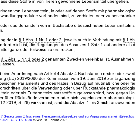
 dass diese Stoffe in von Tieren gewonnene Lebensmittel übergehen,
ringen von Lebensmitteln, in oder auf denen Stoffe mit pharmakologis
wandlungsprodukte vorhanden sind, zu verbieten oder zu beschränke
 oder das Behandeln von in Buchstabe d bezeichneten Lebensmitteln z
n,
ung der in
§ 1 Abs. 1 Nr. 1 oder 2
, jeweils auch in Verbindung mit
§ 1 Ab
forderlich ist, die Regelungen des Absatzes 1 Satz 1 auf andere als d
tel ganz oder teilweise zu erstrecken,
n
§ 1 Abs. 1 Nr. 1 oder 2
genannten Zwecken vereinbar ist, Ausnahmen
ulassen.
 eine Anordnung nach Artikel 4 Absatz 4 Buchstabe b erster oder zweit
nung (EU) 2019/2090
der Kommission vom 19. Juni 2019 zur Ergänzun
äischen Parlaments und des Rates in Bezug auf mutmaßliche oder fes
orschriften über die Verwendung oder über Rückstände pharmakologi
mitteln oder als Futtermittelzusatzstoffe zugelassen sind, bzw. gegen Un
er über Rückstände verbotener oder nicht zugelassener pharmakologi
.12.2019, S. 28) wirksam ist, sind die Absätze 1 bis 3 nicht anzuwenden
s 7 Gesetz zum Erlass eines Tierarzneimittelgesetzes und zur Anpassung arzneimittelrechtli
r 2021 BGBl. I S. 4530
m.W.v. 28. Januar 2022