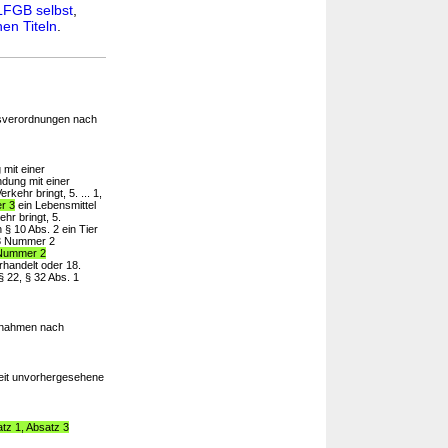
LFGB selbst
,
en Titeln
.
sverordnungen nach
 mit einer
dung mit einer
kehr bringt, 5. ... 1,
r 3
ein Lebensmittel
hr bringt, 5.
 § 10 Abs. 2 ein Tier
 3 Nummer 2
 Nummer 2
rhandelt oder 18.
§ 22, § 32 Abs. 1
usnahmen nach
eit unvorhergesehene
tz 1, Absatz 3