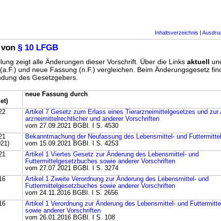
Inhaltsverzeichnis
|
Ausdru
 von
§ 10 LFGB
lung zeigt alle Änderungen dieser Vorschrift. Über die Links
aktuell
un
g (a.F.) und neue Fassung (n.F.) vergleichen. Beim Änderungsgesetz fi
ündung des Gesetzgebers.
neue Fassung durch
et)
22
Artikel 7 Gesetz zum Erlass eines Tierarzneimittelgesetzes und zu
arzneimittelrechtlicher und anderer Vorschriften
vom 27.09.2021 BGBl. I S. 4530
21
Bekanntmachung der Neufassung des Lebensmittel- und Futtermitt
021)
vom 15.09.2021 BGBl. I S. 4253
21
Artikel 1 Viertes Gesetz zur Änderung des Lebensmittel- und
Futtermittelgesetzbuches sowie anderer Vorschriften
vom 27.07.2021 BGBl. I S. 3274
16
Artikel 1 Zweite Verordnung zur Änderung des Lebensmittel- und
Futtermittelgesetzbuches sowie anderer Vorschriften
vom 24.11.2016 BGBl. I S. 2656
16
Artikel 1 Verordnung zur Änderung des Lebensmittel- und Futtermitt
sowie anderer Vorschriften
vom 26.01.2016 BGBl. I S. 108