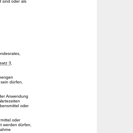
t sind oder als
undesrates,
satz 3
,
tmengen
 sein dürfen,
n der Anwendung
artezeiten
bensmittel oder
mittel oder
et werden dürfen,
nnahme