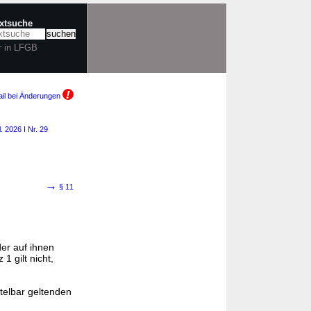
extsuche
r in LFGB
il bei Änderungen
. 2026 I Nr. 29
→
§ 11
er auf ihnen
 1 gilt nicht,
telbar geltenden