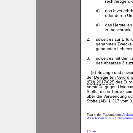
rechtfertigen,
d)
das Inverkehrb
oder deren Um
e)
das Herstellen
zu beschränke
2.
soweit es zur Erfüll
genannten Zwecke er
genannten Lebensmit
3.
soweit es mit den i
des Absatzes 3 zuz
(5) Solange und soweit
der
Delegierten Verord
(EU) 2017/625
des Europ
Verstöße gegen Unionsv
Stoffe, die in Tierarznei
über die Verwendung od
Stoffe (ABl. L 317 vom 9
Text in der Fassung des
Artikel
Vorschriften G. v. 27. Septembe
←
§ 9