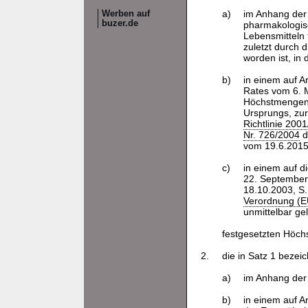
a)
im Anhang de
Werben auf
buzer.de
pharmakologisc
Lebensmitteln 
zuletzt durch 
worden ist, in
b)
in einem auf Ar
Rates vom 6. M
Höchstmengen f
Ursprungs, zu
Richtlinie 200
Nr. 726/2004
d
vom 19.6.2015,
c)
in einem auf d
22. September 
18.10.2003, S.
Verordnung (E
unmittelbar g
festgesetzten Höch
2.
die in Satz 1 beze
a)
im Anhang de
b)
in einem auf Ar