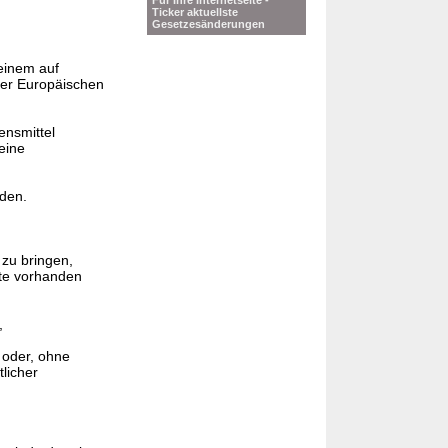
Für Ihre Internetseite -
Ticker aktuellste
Gesetzesänderungen
einem auf
der Europäischen
ensmittel
eine
den.
 zu bringen,
te vorhanden
,
d oder, ohne
licher