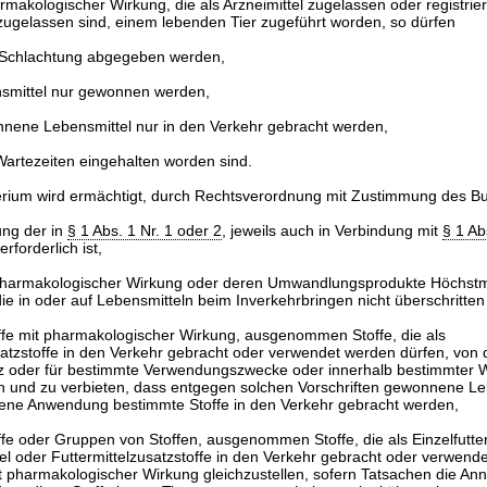
armakologischer Wirkung, die als Arzneimittel zugelassen oder registrier
 zugelassen sind, einem lebenden Tier zugeführt worden, so dürfen
r Schlachtung abgegeben werden,
smittel nur gewonnen werden,
nene Lebensmittel nur in den Verkehr gebracht werden,
Wartezeiten eingehalten worden sind.
erium wird ermächtigt, durch Rechtsverordnung mit Zustimmung des B
ung der in
§ 1 Abs. 1 Nr. 1 oder 2
, jeweils auch in Verbindung mit
§ 1 Ab
forderlich ist,
t pharmakologischer Wirkung oder deren Umwandlungsprodukte Höchs
die in oder auf Lebensmitteln beim Inverkehrbringen nicht überschritten
fe mit pharmakologischer Wirkung, ausgenommen Stoffe, die als
satzstoffe in den Verkehr gebracht oder verwendet werden dürfen, vo
nz oder für bestimmte Verwendungszwecke oder innerhalb bestimmter W
 und zu verbieten, dass entgegen solchen Vorschriften gewonnene Le
tene Anwendung bestimmte Stoffe in den Verkehr gebracht werden,
fe oder Gruppen von Stoffen, ausgenommen Stoffe, die als Einzelfutter
tel oder Futtermittelzusatzstoffe in den Verkehr gebracht oder verwend
t pharmakologischer Wirkung gleichzustellen, sofern Tatsachen die A