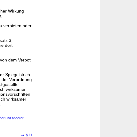
cher Wirkung
n,
u verbieten oder
satz 3
,
ie dort
 von dem Verbot
er Spiegelstrich
g der
Verordnung
tgestellte
sch wirksamer
ionsvorschriften
sch wirksamer
.
cher und anderer
→
§ 11