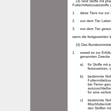
(3) Sind Stoffe mit ph
Futtermittelzusatzstoffe
1.
diese Tiere nur zu
2.
von dem Tier Leben
3.
von dem Tier gewon
wenn die festgesetzten 
(4) Das Bundesminist
1.
soweit es zur Erfüll
genannten Zwecke er
a)
für Stoffe mi
festzusetzen, 
b)
bestimmte Stof
Futtermittelzu
bei Tieren ga
auszuschließen
für eine verbo
c)
bestimmte Stof
Mischfuttermit
den Stoffen mi