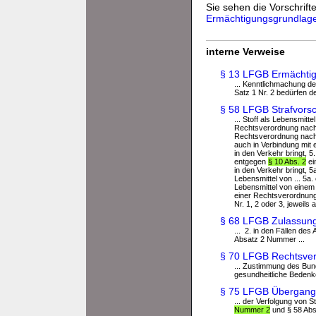
Sie sehen die Vorschrifte
Ermächtigungsgrundlag
interne Verweise
§ 13 LFGB Ermächtig
... Kenntlichmachung de
Satz 1 Nr. 2 bedürfen de
§ 58 LFGB Strafvorsc
... Stoff als Lebensmitt
Rechtsverordnung nach §
Rechtsverordnung nac
auch in Verbindung mit
in den Verkehr bringt, 5
entgegen
§ 10 Abs. 2
ei
in den Verkehr bringt, 
Lebensmittel von ... 5a
Lebensmittel von einem 
einer Rechtsverordnun
Nr. 1, 2 oder 3, jeweils a
§ 68 LFGB Zulassun
... 2. in den Fällen de
Absatz 2 Nummer ...
§ 70 LFGB Rechtsver
... Zustimmung des Bun
gesundheitliche Bedenke
§ 75 LFGB Übergang
... der Verfolgung von 
Nummer 2
und § 58 Abs