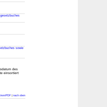
elgesetzbuches
esetzbuches sowie
gsdatum des
e einsortiert
cken/PDF
|
nach oben