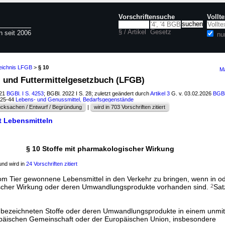
Vorschriftensuche
Vollt
§ / Artikel
Gesetz
n seit 2006
nu
zeichnis LFGB
>
§ 10
Ma
l- und Futtermittelgesetzbuch (LFGB)
021
BGBl. I S. 4253
; BGBl. 2022 I S. 28; zuletzt geändert durch
Artikel 3
G. v. 03.02.2026
BGBl
125-44
Lebens- und Genussmittel, Bedarfsgegenstände
cksachen / Entwurf / Begründung
|
wird in 703 Vorschriften zitiert
t Lebensmitteln
§ 10 Stoffe mit pharmakologischer Wirkung
nd wird in
24 Vorschriften zitiert
vom Tier gewonnene Lebensmittel in den Verkehr zu bringen, wenn in od
ischer Wirkung oder deren Umwandlungsprodukte vorhanden sind.
2
Satz
 1 bezeichneten Stoffe oder deren Umwandlungsprodukte in einem unmit
päischen Gemeinschaft oder der Europäischen Union, insbesondere