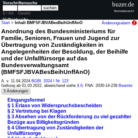
Vorschriftensuche
buzer.de
Normalansicht
§ / Art.
Gesetz
Volltextsuche
Start
>
Inhalt BMFSFJBVABesBeihUnffAnO
Änderungsalarm
Anordnung des Bundesministeriums für
nur in BMFSFJBVABesBeihUnffAnO
Familie, Senioren, Frauen und Jugend zur
Übertragung von Zuständigkeiten in
Angelegenheiten der Besoldung, der Beihilfe
und der Unfallfürsorge auf das
Bundesverwaltungsamt
(BMFSFJBVABesBeihUnffAnO)
A. v. 11.04.2024
BGBl. 2024 I Nr. 123
Geltung ab 01.03.2022, abweichend siehe
§ 6
; FNA: 2030-14-239
Beamte
3 Änderungen
Eingangsformel
§ 1 Erlass von Widerspruchsbescheiden
§ 2 Vertretung bei Klagen
§ 3 Absehen von der Rückforderung zu viel gezahlter
Bezüge aus Billigkeitsgründen
§ 4 Übertragung von Zuständigkeiten der
Unfallfürsorge