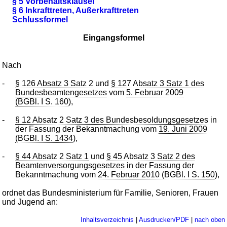
§ 5 Vorbehaltsklausel
§ 6 Inkrafttreten, Außerkrafttreten
Schlussformel
Eingangsformel
Nach
-
§ 126 Absatz 3 Satz 2
und
§ 127 Absatz 3 Satz 1 des
Bundesbeamtengesetzes
vom
5. Februar 2009
(BGBl. I S. 160
),
-
§ 12 Absatz 2 Satz 3 des Bundesbesoldungsgesetzes
in
der Fassung der Bekanntmachung vom
19. Juni 2009
(BGBl. I S. 1434
),
-
§ 44 Absatz 2 Satz 1
und
§ 45 Absatz 3 Satz 2 des
Beamtenversorgungsgesetzes
in der Fassung der
Bekanntmachung vom
24. Februar 2010 (BGBl. I S. 150
),
ordnet das Bundesministerium für Familie, Senioren, Frauen
und Jugend an:
Inhaltsverzeichnis
|
Ausdrucken/PDF
|
nach oben