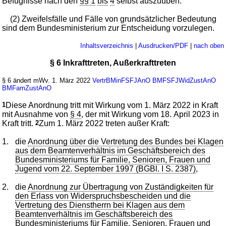
Befugnisse nach den
§§ 1
bis
4
selbst auszuüben.
(2) Zweifelsfälle und Fälle von grundsätzlicher Bedeutung
sind dem Bundesministerium zur Entscheidung vorzulegen.
Inhaltsverzeichnis
|
Ausdrucken/PDF
|
nach oben
§ 6 Inkrafttreten, Außerkrafttreten
§ 6 ändert mWv. 1. März 2022
VertrBMinFSFJAnO
BMFSFJWidZustAnO
BMFamZustAnO
1
Diese Anordnung tritt mit Wirkung vom 1. März 2022 in Kraft
mit Ausnahme von
§ 4
, der mit Wirkung vom 18. April 2023 in
Kraft tritt.
2
Zum 1. März 2022 treten außer Kraft:
1.
die
Anordnung über die Vertretung des Bundes bei Klagen
aus dem Beamtenverhältnis im Geschäftsbereich des
Bundesministeriums für Familie, Senioren, Frauen und
Jugend vom 22. September 1997 (BGBl. I S. 2387)
,
2.
die
Anordnung zur Übertragung von Zuständigkeiten für
den Erlass von Widerspruchsbescheiden und die
Vertretung des Dienstherrn bei Klagen aus dem
Beamtenverhältnis im Geschäftsbereich des
Bundesministeriums für Familie, Senioren, Frauen und