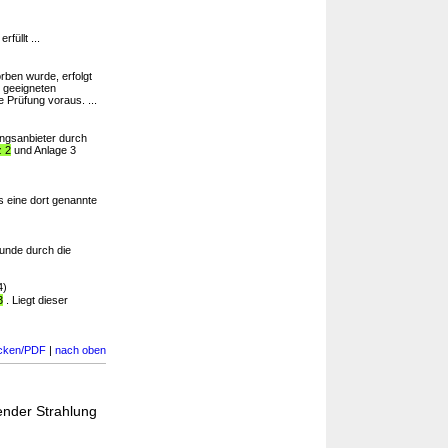
erfüllt ...
ben wurde, erfolgt
r geeigneten
e Prüfung voraus. ...
ngsanbieter durch
z 2
und Anlage 3
ss eine dort genannte
unde durch die
4)
3
. Liegt dieser
cken/PDF
|
nach oben
ender Strahlung