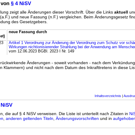
 von
§ 4 NiSV
lung zeigt alle Änderungen dieser Vorschrift. Über die Links
aktuell
un
g (a.F.) und neue Fassung (n.F.) vergleichen. Beim Änderungsgesetz fi
ündung des Gesetzgebers.
neue Fassung durch
et)
23
Artikel 1 Verordnung zur Änderung der Verordnung zum Schutz vor schä
Wirkungen nichtionisierender Strahlung bei der Anwendung am Mensche
vom 12.06.2023 BGBl. 2023 I Nr. 149
ss rückwirkende Änderungen - soweit vorhanden - nach dem Verkündun
n Klammern) und nicht nach dem Datum des Inkrafttretens in diese List
Inhaltsverzeichnis
|
Ausdru
 NiSV
n, die auf § 4 NiSV verweisen. Die Liste ist unterteilt nach Zitaten in
Ni
en
,
anderen geltenden Titeln
,
Änderungsvorschriften
und in
aufgehoben