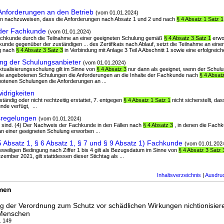
Anforderungen an den Betrieb
(vom 01.01.2024)
gen nachzuweisen, dass die Anforderungen nach Absatz 1 und 2 und nach
§ 4 Absatz 1 Satz 1
der Fachkunde
(vom 01.01.2024)
 Fachkunde durch die Teilnahme an einer geeigneten Schulung gemäß
§ 4 Absatz 3 Satz 1
erwor
nde gegenüber der zuständigen ... des Zertifikats nach Ablauf, setzt die Teilnahme an eine
ng nach
§ 4 Absatz 3 Satz 3
in Verbindung mit Anlage 3 Teil A Abschnitt 1 sowie eine erfolgreich
ng der Schulungsanbieter
(vom 01.01.2024)
ktualisierungsschulung gilt im Sinne von
§ 4 Absatz 3
nur dann als geeignet, wenn der Schulu
2. die angebotenen Schulungen die Anforderungen an die Inhalte der Fachkunde nach
§ 4 Absat
ebotenen Schulungen die Anforderungen an ...
idrigkeiten
ollständig oder nicht rechtzeitig erstattet, 7. entgegen
§ 4 Absatz 1 Satz 1
nicht sicherstellt, da
de verfügt, ...
sregelungen
(vom 01.01.2024)
n sind. (4) Der Nachweis der Fachkunde in den Fällen nach
§ 4 Absatz 3
, in denen die Fachk
an einer geeigneten Schulung erworben ...
5 Absatz 1, § 6 Absatz 1, § 7 und § 9 Absatz 1) Fachkunde
(vom 01.01.202
r jeweiligen Bedingung nach Ziffer 1 bis 4 gilt als Bezugsdatum im Sinne von
§ 4 Absatz 3 Satz 
ember 2021, gilt stattdessen dieser Stichtag als ...
Inhaltsverzeichnis
|
Ausdru
rmen
 der Verordnung zum Schutz vor schädlichen Wirkungen nichtionisier
 Menschen
. 149