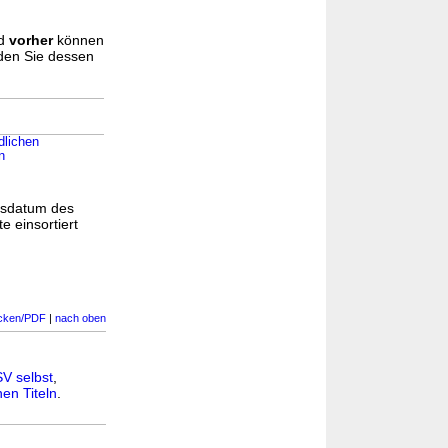
d
vorher
können
nden Sie dessen
dlichen
n
gsdatum des
e einsortiert
cken/PDF
|
nach oben
SV selbst
,
en Titeln
.