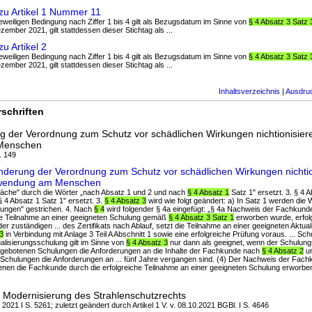
u Artikel 1 Nummer 11
r jeweiligen Bedingung nach Ziffer 1 bis 4 gilt als Bezugsdatum im Sinne von
§ 4 Absatz 3 Satz 
ember 2021, gilt stattdessen dieser Stichtag als ...
 Artikel 2
r jeweiligen Bedingung nach Ziffer 1 bis 4 gilt als Bezugsdatum im Sinne von
§ 4 Absatz 3 Satz 
ember 2021, gilt stattdessen dieser Stichtag als ...
Inhaltsverzeichnis
|
Ausdru
schriften
 der Verordnung zum Schutz vor schädlichen Wirkungen nichtionisier
 Menschen
. 149
nderung der Verordnung zum Schutz vor schädlichen Wirkungen nichti
Anwendung am Menschen
präche" durch die Wörter „nach Absatz 1 und 2 und nach
§ 4 Absatz 1
Satz 1" ersetzt. 3. § 4 A
 § 4 Absatz 1 Satz 1" ersetzt. 3.
§ 4 Absatz 3
wird wie folgt geändert: a) In Satz 1 werden die W
rungen" gestrichen. 4. Nach
§ 4
wird folgender § 4a eingefügt: „§ 4a Nachweis der Fachkunde 
e Teilnahme an einer geeigneten Schulung gemäß
§ 4 Absatz 3 Satz 1
erworben wurde, erfol
 zuständigen ... des Zertifikats nach Ablauf, setzt die Teilnahme an einer geeigneten Aktua
 3
in Verbindung mit Anlage 3 Teil A Abschnitt 1 sowie eine erfolgreiche Prüfung voraus. ... Sc
alisierungsschulung gilt im Sinne von
§ 4 Absatz 3
nur dann als geeignet, wenn der Schulung
e angebotenen Schulungen die Anforderungen an die Inhalte der Fachkunde nach
§ 4 Absatz 2
un
Schulungen die Anforderungen an ... fünf Jahre vergangen sind. (4) Der Nachweis der Fachk
denen die Fachkunde durch die erfolgreiche Teilnahme an einer geeigneten Schulung erworben
 Modernisierung des Strahlenschutzrechts
 2021 I S. 5261; zuletzt geändert durch Artikel 1 V. v. 08.10.2021 BGBl. I S. 4646