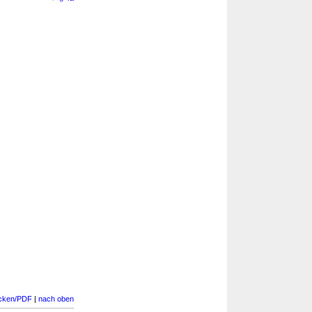
cken/PDF
|
nach oben