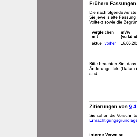
Frühere Fassungen
Die nachfolgende Aufstel
Sie jeweils alte Fassun
Volltext sowie die Begr
vergleichen
mWv
mit
(verkünd
aktuell
vorher
16.06.20
Bitte beachten Sie, da
Änderungstitels (Datum i
sind.
Zitierungen von
§ 4
Sie sehen die Vorschrifte
Ermächtigungsgrundlag
interne Verweise