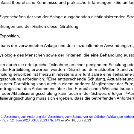
fasst theoretische Kenntnisse und praktische Erfahrungen.
2
Sie umfas
 Eigenschaften der von der Anlage ausgehenden nichtionisierenden Str
rkungen und der Risiken dieser Strahlung,
xposition,
fbaus der verwendeten Anlage und der einzuhaltenden Anwendungsre
ysiologie des Menschen sowie der Kriterien, die eine Behandlung auss
n durch die erfolgreiche Teilnahme an einer geeigneten Schulung ode
 oder Fortbildung erworben werden.
2
Sie ist auf dem aktuellen Stand zu
ulung erworben, ist hierzu mindestens alle fünf Jahre eine Teilnahme 
gsschulung erforderlich.
4
Eine entsprechende Schulung, Aktualisierun
ng oder Fortbildung kann auch in einem anderen Mitgliedstaat der Eur
Vertragsstaat des Abkommens über den Europäischen Wirtschaftsraum 
oder Aktualisierungsschulung kann auch in der Schweiz erfolgen.
6
Aus
lisierungsschulung muss sich ergeben, dass die betreffenden Anforde
s 1 Verordnung zur Änderung der Verordnung zum Schutz vor schädlichen Wirkungen nichtion
V. v. 12. Juni 2023 BGBl. 2023 I Nr. 149
m.W.v. 16. Juni 2023