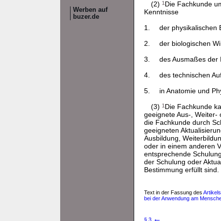
(2)
1
Die Fachkunde um
Werben auf
Kenntnisse
buzer.de
1.
der physikalischen
2.
der biologischen Wi
3.
des Ausmaßes der E
4.
des technischen Au
5.
in Anatomie und Ph
(3)
1
Die Fachkunde kan
geeignete Aus-, Weiter-
die Fachkunde durch Sch
geeigneten Aktualisierun
Ausbildung, Weiterbildu
oder in einem anderen 
entsprechende Schulung 
der Schulung oder Aktua
Bestimmung erfüllt sind.
Text in der Fassung des
Artikel
bei der Anwendung am Menschen 
←
§ 3