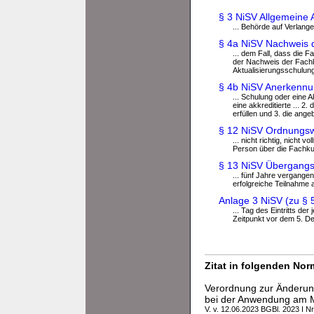
§ 3 NiSV Allgemeine 
... Behörde auf Verlan
§ 4a NiSV Nachweis 
... dem Fall, dass die
der Nachweis der Fachku
Aktualisierungsschulu
§ 4b NiSV Anerkennu
... Schulung oder eine A
eine akkreditierte ... 
erfüllen und 3. die ang
§ 12 NiSV Ordnungsw
... nicht richtig, nicht v
Person über die Fachkun
§ 13 NiSV Übergang
... fünf Jahre vergange
erfolgreiche Teilnahme 
Anlage 3 NiSV (zu § 
... Tag des Eintritts de
Zeitpunkt vor dem 5. Dez
Zitat in folgenden No
Verordnung zur Änderung
bei der Anwendung am
V. v. 12.06.2023 BGBl. 2023 I Nr