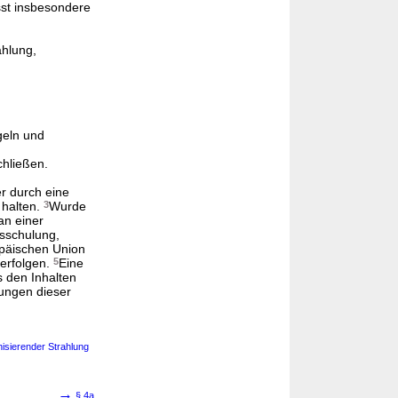
st insbesondere
ahlung,
geln und
chließen.
r durch eine
 halten.
3
Wurde
an einer
gsschulung,
opäischen Union
erfolgen.
5
Eine
 den Inhalten
rungen dieser
isierender Strahlung
→
§ 4a