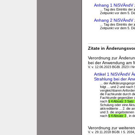
Anhang 1 NiSVÄndV z
... Tag des Eintritts de
Zeitpunkt vor dem 5. Dez
Anhang 2 NiSVÄndV zu
... Tag des Eintritts de
Zeitpunkt vor dem 5. Dez
Zitate in Änderungsvor
Verordnung zur Änderung
bei der Anwendung am
V. v. 12.06.2023 BGBl. 2023 I Nr
Artikel 1 NiSVÄndV Ä
Strahlung bei der 
... der Aufklärungsges
folgt ... und 2 und nach
vergleichbaren Anforde
die Fachkunde durch di
Fachkunde gegenüber der
nach
§ 4 Absatz 3 Satz
Schulung oder eine Aktu
akkreditierte ... 2. di
und 3. die angebotenen 
nach
§ 4 Absatz 3
, in 
Verordnung zur weiteren
V. v. 29.11.2018 BGBl. I S. 2034,