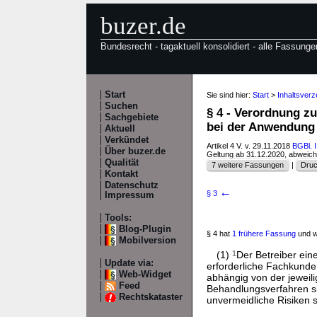
buzer.de
Bundesrecht - tagaktuell konsolidiert - alle Fassunge
Start
Sie sind hier:
Start
>
Inhaltsverz
Suchen
§ 4 - Verordnung z
Sachgebiete
bei der Anwendung
Aktuell
Verkündet
Artikel 4 V. v. 29.11.2018
BGBl. I
Über buzer.de
Geltung ab 31.12.2020, abweic
Qualität
7 weitere Fassungen
|
Druc
Kontakt
Datenschutz
←
§ 3
Impressum
Tools:
Blog-Plugin
§ 4 hat
1 frühere Fassung
und w
Mobilversion
(1)
1
Der Betreiber ein
Update via:
erforderliche Fachkund
Web-Widget
abhängig von der jeweil
Feed
Behandlungsverfahren s
Rechtskataster
unvermeidliche Risiken 