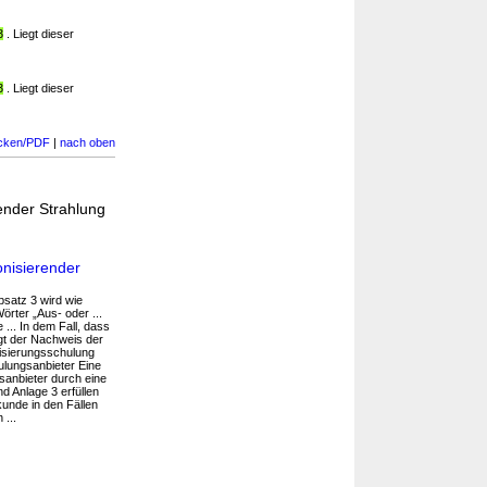
3
. Liegt dieser
3
. Liegt dieser
cken/PDF
|
nach oben
ender Strahlung
onisierender
bsatz 3 wird wie
örter „Aus- oder ...
... In dem Fall, dass
gt der Nachweis der
lisierungsschulung
hulungsanbieter Eine
sanbieter durch eine
d Anlage 3 erfüllen
unde in den Fällen
 ...