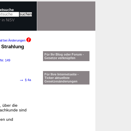
extsuche
r in NiSV
il bei Änderungen
 Strahlung
Für Ihr Blog oder Forum -
Gesetze verknüpfen
 Nr. 149
Für Ihre Internetseite -
Ticker aktuellste
→
§ 4a
Gesetzesänderungen
, über die
Fachkunde sind
den und