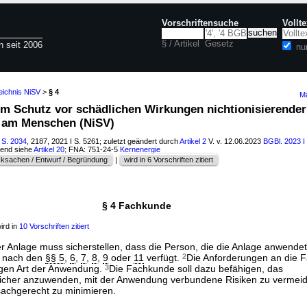
Vorschriftensuche
Vollt
§ / Artikel
Gesetz
n seit 2006
nu
eichnis NiSV
>
§ 4
Ma
um Schutz vor schädlichen Wirkungen nichtionisierender
 am Menschen (NiSV)
 S. 2034
, 2187, 2021 I S. 5261; zuletzt geändert durch
Artikel 2
V. v. 12.06.2023
BGBl. 2023 I
hend siehe
Artikel 20
; FNA: 751-24-5
Kernenergie
ksachen / Entwurf / Begründung
|
wird in 6 Vorschriften zitiert
§ 4 Fachkunde
ird in
10 Vorschriften zitiert
er Anlage muss sicherstellen, dass die Person, die die Anlage anwendet
e nach den
§§ 5
,
6
,
7
,
8
,
9
oder
11
verfügt.
2
Die Anforderungen an die 
igen Art der Anwendung.
3
Die Fachkunde soll dazu befähigen, das
icher anzuwenden, mit der Anwendung verbundene Risiken zu vermei
sachgerecht zu minimieren.