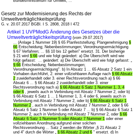
Bundesministerium für Umwelt, ...
Gesetz zur Modernisierung des Rechts der
Umweltverträglichkeitsprüfung
G. v. 20.07.2017 BGBl. I S. 2808, 2018 I 472
Artikel 1 UVPModG Änderung des Gesetzes über die
Umweltverträglichkeitsprüfung
(vom 29.07.2017)
... (Anlage 1 Nummer 19) § 65 Planfeststellung; Plangenehmigung
§
66
Entscheidung; Nebenbestimmungen; Verordnungsermächtigung
§ 67 Verfahren; ... §§ 10 bis 12 gelten" ersetzt. 31. Der bisherige
§ 21 wird
§ 66
und wie folgt geändert: a) Die Überschrift wird wie
folgt gefasst: ... geändert: a) Die Überschrift wird wie folgt gefasst: „
§ 66
Entscheidung; Nebenbestimmungen;
Verordnungsermächtigung". b) In Absatz 1 ... 65 Absatz 2 Satz 1 ein
Vorhaben durchführt, 2. einer vollziehbaren Auflage nach
§ 66 Absatz
2
zuwiderhandelt oder 3. einer Rechtsverordnung nach a) § 66
Absatz 6 ... § 66 Absatz 2 zuwiderhandelt oder 3. einer
Rechtsverordnung nach a)
§ 66 Absatz 6 Satz 1 Nummer 1, 3, 4
oder 6
, jeweils auch in Verbindung mit Absatz 7 Nummer 2, oder b)
§ 66 Absatz 6 Satz 1 ... 1 Nummer 1, 3, 4 oder 6, jeweils auch in
Verbindung mit Absatz 7 Nummer 2, oder b)
§ 66 Absatz 6 Satz 1
Nummer 2
, auch in Verbindung mit Absatz 7 Nummer 2, oder § 66
Absatz 6 Satz 1 Nummer 5 oder Absatz 7 ... b) § 66 Absatz 6 Satz 1
Nummer 2, auch in Verbindung mit Absatz 7 Nummer 2, oder
§ 66
Absatz 6 Satz 1 Nummer 5 oder Absatz 7 Nummer 1
oder einer
vollziehbaren Anordnung aufgrund einer solchen
Rechtsverordnung ... Satz 2 werden die Wörter „§ 21 Absatz 2
und 4" durch die Wörter „
§ 66 Absatz 2 und 6
" ersetzt. d) In