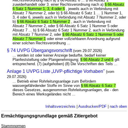
Rechtsverordnung nach a) § 66 Absatz 6 ... § 66 Absatz 2
zuwiderhandelt oder 3. einer Rechtsverordnung nach a)
§ 66 Absatz
6 Satz 1 Nummer 1, 3, 4 oder 6
, jeweils auch in Verbindung mit
Absatz 7 Nummer 2, oder b) § 66 Absatz 6 Satz 1 ... 1 Nummer 1,
3, 4 oder 6, jeweils auch in Verbindung mit Absatz 7 Nummer 2, oder
b)
§ 66 Absatz 6 Satz 1 Nummer 2
, auch in Verbindung mit
Absatz 7 Nummer 2, oder § 66 Absatz 6 Satz 1 Nummer 5 oder
Absatz 7 ... b) § 66 Absatz 6 Satz 1 Nummer 2, auch in Verbindung
mit Absatz 7 Nummer 2, oder
§ 66 Absatz 6 Satz 1 Nummer 5 oder
Absatz 7 Nummer 1
oder einer vollziehbaren Anordnung aufgrund
einer solchen Rechtsverordnung ...
§ 74 UVPG Übergangsvorschrift
(vom 29.07.2026)
... worden ist oder keiner Anzeige bedurfte, bedarf keiner
Planfeststellung oder Plangenehmigung;
§ 66 Absatz 2 und 6
gilt
entsprechend. (7) (aufgehoben) (8) Die Vorschriften des Teils ...
Anlage 1 UVPG Liste „UVP-pflichtige Vorhaben"
(vom
29.07.2026)
... Betrieb einer Rohrleitungsanlage zum Befördern
wassergefährdender Stoffe im Sinne von
§ 66 Absatz 6 Satz 7
dieses Gesetzes, ausgenommen Rohrleitungsanlagen, die - den
Bereich eines Werksgeländes nicht ...
Inhaltsverzeichnis
|
Ausdrucken/PDF
|
nach oben
Ermächtigungsgrundlage gemäß Zitiergebot
Stammnormen