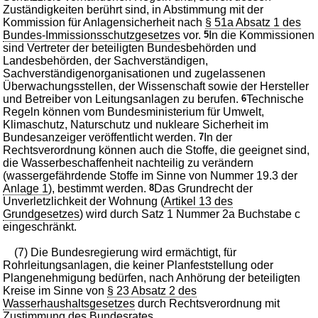
Zuständigkeiten berührt sind, in Abstimmung mit der
Kommission für Anlagensicherheit nach
§ 51a Absatz 1 des
Bundes-Immissionsschutzgesetzes
vor.
5
In die Kommissionen
sind Vertreter der beteiligten Bundesbehörden und
Landesbehörden, der Sachverständigen,
Sachverständigenorganisationen und zugelassenen
Überwachungsstellen, der Wissenschaft sowie der Hersteller
und Betreiber von Leitungsanlagen zu berufen.
6
Technische
Regeln können vom Bundesministerium für Umwelt,
Klimaschutz, Naturschutz und nukleare Sicherheit im
Bundesanzeiger veröffentlicht werden.
7
In der
Rechtsverordnung können auch die Stoffe, die geeignet sind,
die Wasserbeschaffenheit nachteilig zu verändern
(wassergefährdende Stoffe im Sinne von Nummer 19.3 der
Anlage 1
), bestimmt werden.
8
Das Grundrecht der
Unverletzlichkeit der Wohnung (
Artikel 13 des
Grundgesetzes
) wird durch Satz 1 Nummer 2a Buchstabe c
eingeschränkt.
(7) Die Bundesregierung wird ermächtigt, für
Rohrleitungsanlagen, die keiner Planfeststellung oder
Plangenehmigung bedürfen, nach Anhörung der beteiligten
Kreise im Sinne von
§ 23 Absatz 2 des
Wasserhaushaltsgesetzes
durch Rechtsverordnung mit
Zustimmung des Bundesrates