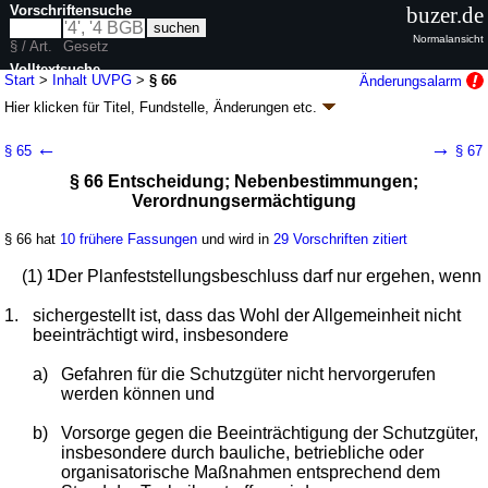
Vorschriftensuche
buzer.de
Normalansicht
§ / Art.
Gesetz
Volltextsuche
Start
>
Inhalt UVPG
>
§ 66
Änderungsalarm
Hier klicken für
Titel, Fundstelle, Änderungen
etc.
nur in UVPG
§ 66 - Gesetz über die
←
→
§ 65
§ 67
Umweltverträglichkeitsprüfung (UVPG)
§ 66 Entscheidung; Nebenbestimmungen;
neugefasst durch B. v. 18.03.2021
BGBl. I S. 540
; zuletzt geändert durch
Verordnungsermächtigung
Artikel 12
G. v. 22.07.2026
BGBl. 2026 I Nr. 224
Geltung ab 01.08.1990; FNA: 2129-20
Umweltschutz
§ 66 hat
10 frühere Fassungen
und wird in
29 Vorschriften zitiert
63 weitere Fassungen
|
Drucksachen / Entwurf / Begründung
|
wird in 379 Vorschriften zitiert
(1)
1
Der Planfeststellungsbeschluss darf nur ergehen, wenn
Teil 6 Vorschriften für bestimmte Leitungsanlagen (Anlage
1.
sichergestellt ist, dass das Wohl der Allgemeinheit nicht
1 Nummer 19)
beeinträchtigt wird, insbesondere
a)
Gefahren für die Schutzgüter nicht hervorgerufen
werden können und
b)
Vorsorge gegen die Beeinträchtigung der Schutzgüter,
insbesondere durch bauliche, betriebliche oder
organisatorische Maßnahmen entsprechend dem