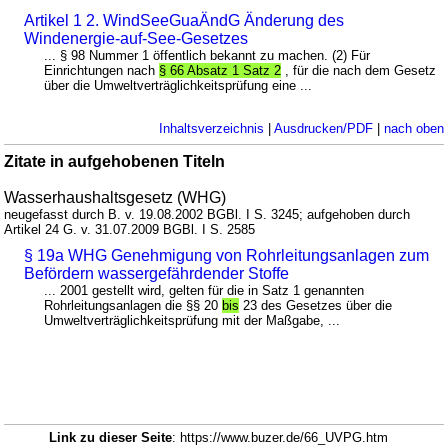
Artikel 1 2. WindSeeGuaÄndG Änderung des
Windenergie-auf-See-Gesetzes
... § 98 Nummer 1 öffentlich bekannt zu machen. (2) Für
Einrichtungen nach
§ 66 Absatz 1 Satz 2
, für die nach dem Gesetz
über die Umweltverträglichkeitsprüfung eine ...
Inhaltsverzeichnis
|
Ausdrucken/PDF
|
nach oben
Zitate in aufgehobenen Titeln
Wasserhaushaltsgesetz (WHG)
neugefasst durch B. v. 19.08.2002 BGBl. I S. 3245; aufgehoben durch
Artikel 24 G. v. 31.07.2009 BGBl. I S. 2585
§ 19a WHG Genehmigung von Rohrleitungsanlagen zum
Befördern wassergefährdender Stoffe
... 2001 gestellt wird, gelten für die in Satz 1 genannten
Rohrleitungsanlagen die §§ 20
bis
23 des Gesetzes über die
Umweltverträglichkeitsprüfung mit der Maßgabe, ...
Link zu dieser Seite
: https://www.buzer.de/66_UVPG.htm