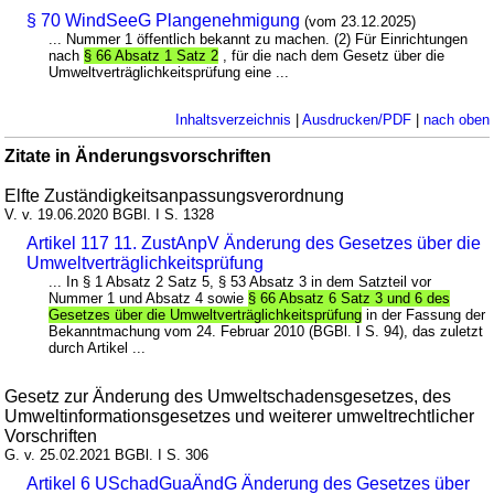
§ 70 WindSeeG Plangenehmigung
(vom 23.12.2025)
... Nummer 1 öffentlich bekannt zu machen. (2) Für Einrichtungen
nach
§ 66 Absatz 1 Satz 2
, für die nach dem Gesetz über die
Umweltverträglichkeitsprüfung eine ...
Inhaltsverzeichnis
|
Ausdrucken/PDF
|
nach oben
Zitate in Änderungsvorschriften
Elfte Zuständigkeitsanpassungsverordnung
V. v. 19.06.2020 BGBl. I S. 1328
Artikel 117 11. ZustAnpV Änderung des Gesetzes über die
Umweltverträglichkeitsprüfung
... In § 1 Absatz 2 Satz 5, § 53 Absatz 3 in dem Satzteil vor
Nummer 1 und Absatz 4 sowie
§ 66 Absatz 6 Satz 3 und 6 des
Gesetzes über die Umweltverträglichkeitsprüfung
in der Fassung der
Bekanntmachung vom 24. Februar 2010 (BGBl. I S. 94), das zuletzt
durch Artikel ...
Gesetz zur Änderung des Umweltschadensgesetzes, des
Umweltinformationsgesetzes und weiterer umweltrechtlicher
Vorschriften
G. v. 25.02.2021 BGBl. I S. 306
Artikel 6 USchadGuaÄndG Änderung des Gesetzes über