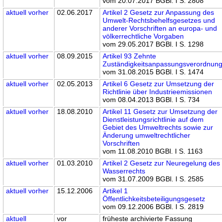
vom 20.07.2017 BGBl. I S. 2808
aktuell
vorher
02.06.2017
Artikel 2 Gesetz zur Anpassung des
Umwelt-Rechtsbehelfsgesetzes und
anderer Vorschriften an europa- und
völkerrechtliche Vorgaben
vom 29.05.2017 BGBl. I S. 1298
aktuell
vorher
08.09.2015
Artikel 93 Zehnte
Zuständigkeitsanpassungsverordnun
vom 31.08.2015 BGBl. I S. 1474
aktuell
vorher
02.05.2013
Artikel 6 Gesetz zur Umsetzung der
Richtlinie über Industrieemissionen
vom 08.04.2013 BGBl. I S. 734
aktuell
vorher
18.08.2010
Artikel 11 Gesetz zur Umsetzung der
Dienstleistungsrichtlinie auf dem
Gebiet des Umweltrechts sowie zur
Änderung umweltrechtlicher
Vorschriften
vom 11.08.2010 BGBl. I S. 1163
aktuell
vorher
01.03.2010
Artikel 2 Gesetz zur Neuregelung des
Wasserrechts
vom 31.07.2009 BGBl. I S. 2585
aktuell
vorher
15.12.2006
Artikel 1
Öffentlichkeitsbeteiligungsgesetz
vom 09.12.2006 BGBl. I S. 2819
aktuell
vor
früheste archivierte Fassung