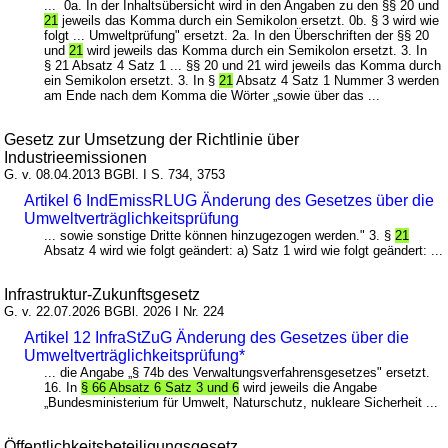
... 0a. In der Inhaltsübersicht wird in den Angaben zu den §§ 20 und
21
jeweils das Komma durch ein Semikolon ersetzt. 0b. § 3 wird wie
folgt ... Umweltprüfung" ersetzt. 2a. In den Überschriften der §§ 20
und
21
wird jeweils das Komma durch ein Semikolon ersetzt. 3. In
§ 21 Absatz 4 Satz 1 ... §§ 20 und 21 wird jeweils das Komma durch
ein Semikolon ersetzt. 3. In §
21
Absatz 4 Satz 1 Nummer 3 werden
am Ende nach dem Komma die Wörter „sowie über das ...
Gesetz zur Umsetzung der Richtlinie über
Industrieemissionen
G. v. 08.04.2013 BGBl. I S. 734, 3753
Artikel 6 IndEmissRLUG Änderung des Gesetzes über die
Umweltverträglichkeitsprüfung
... sowie sonstige Dritte können hinzugezogen werden." 3. §
21
Absatz 4 wird wie folgt geändert: a) Satz 1 wird wie folgt geändert: ...
Infrastruktur-Zukunftsgesetz
G. v. 22.07.2026 BGBl. 2026 I Nr. 224
Artikel 12 InfraStZuG Änderung des Gesetzes über die
Umweltverträglichkeitsprüfung*
... die Angabe „§ 74b des Verwaltungsverfahrensgesetzes" ersetzt.
16. In
§ 66 Absatz 6 Satz 3 und 6
wird jeweils die Angabe
„Bundesministerium für Umwelt, Naturschutz, nukleare Sicherheit ...
Öffentlichkeitsbeteiligungsgesetz