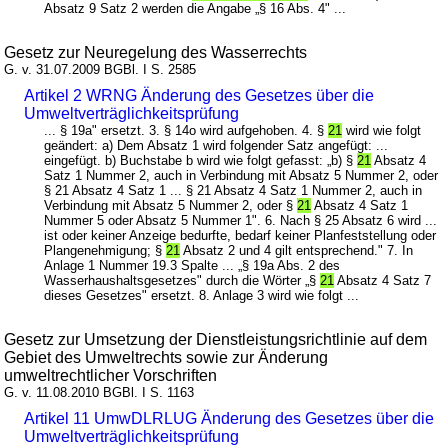
Absatz 9 Satz 2 werden die Angabe „§ 16 Abs. 4" ...
Gesetz zur Neuregelung des Wasserrechts
G. v. 31.07.2009 BGBl. I S. 2585
Artikel 2 WRNG Änderung des Gesetzes über die
Umweltverträglichkeitsprüfung
... § 19a" ersetzt. 3. § 14o wird aufgehoben. 4. §
21
wird wie folgt
geändert: a) Dem Absatz 1 wird folgender Satz angefügt: ...
eingefügt. b) Buchstabe b wird wie folgt gefasst: „b) §
21
Absatz 4
Satz 1 Nummer 2, auch in Verbindung mit Absatz 5 Nummer 2, oder
§ 21 Absatz 4 Satz 1 ... § 21 Absatz 4 Satz 1 Nummer 2, auch in
Verbindung mit Absatz 5 Nummer 2, oder §
21
Absatz 4 Satz 1
Nummer 5 oder Absatz 5 Nummer 1". 6. Nach § 25 Absatz 6 wird ...
ist oder keiner Anzeige bedurfte, bedarf keiner Planfeststellung oder
Plangenehmigung; §
21
Absatz 2 und 4 gilt entsprechend." 7. In
Anlage 1 Nummer 19.3 Spalte ... „§ 19a Abs. 2 des
Wasserhaushaltsgesetzes" durch die Wörter „§
21
Absatz 4 Satz 7
dieses Gesetzes" ersetzt. 8. Anlage 3 wird wie folgt ...
Gesetz zur Umsetzung der Dienstleistungsrichtlinie auf dem
Gebiet des Umweltrechts sowie zur Änderung
umweltrechtlicher Vorschriften
G. v. 11.08.2010 BGBl. I S. 1163
Artikel 11 UmwDLRLUG Änderung des Gesetzes über die
Umweltverträglichkeitsprüfung