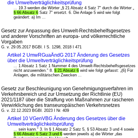
die Umweltverträglichkeitsprüfung
... 19.3 werden die Wörter „§ 21 Absatz 4 Satz 7" durch die Wörter „
§ 66 Absatz 6
Satz 7" ersetzt. 6. Die Anlage 5 wird wie folgt
geändert: a) Im ...
Gesetz zur Anpassung des Umwelt-Rechtsbehelfsgesetzes
und anderer Vorschriften an europa- und völkerrechtliche
Vorgaben
G. v. 29.05.2017 BGBl. I S. 1298, 2018 I 471
Artikel 2 UmwRGuaÄndG 2017 Änderung des Gesetzes
über die Umweltverträglichkeitsprüfung
... 1 Absatz 1 Satz 1 Nummer 4 des Umwelt-Rechtsbehelfsgesetzes
nicht anzuwenden." 8.
§ 21 Absatz 6
wird wie folgt gefasst: „(6) Für
Anlagen, die militärischen Zwecken ...
Gesetz zur Beschleunigung von Genehmigungsverfahren im
Verkehrsbereich und zur Umsetzung der Richtlinie (EU)
2021/1187 über die Straffung von Maßnahmen zur rascheren
Verwirklichung des transeuropäischen Verkehrsnetzes
G. v. 22.12.2023 BGBl. 2023 I Nr. 409
Artikel 10 VGenVBG Änderung des Gesetzes über die
Umweltverträglichkeitsprüfung
... sein kann." 3. In § 1 Absatz 2 Satz 5, § 53 Absatz 3 und 4 sowie
§ 66 Absatz 6 Satz 3 und 6
werden jeweils a) die Wörter „das