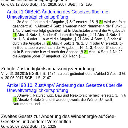
G. v. 09.12.2006 BGBl. I S. 2819, 2007 BGBl. I S. 195
Artikel 1 ÖffBetG Änderung des Gesetzes über die
Umweltverträglichkeitsprüfung
... 3c Abs. 1" durch die Angabe „§ 3c" ersetzt. 18. §
21
wird wie folgt
geändert: a) In Absatz 4 Satz 1 werden nach Nummer 4 der Punkt ...
1 Nr. 3 wird wie folgt geändert: a) In Buchstabe a wird die Angabe „§
21
Abs. 4 Satz 1, 3 oder 4" durch die Angabe „§ 21 Abs. 4 Satz 1
Nr. 1, 3, 4 oder ... a wird die Angabe „§ 21 Abs. 4 Satz 1, 3 oder 4"
durch die Angabe „§
21
Abs. 4 Satz 1 Nr. 1, 3, 4 oder 6" ersetzt. b)
In Buchstabe b wird nach der Angabe ... Nr. 1, 3, 4 oder 6" ersetzt.
b) In Buchstabe b wird nach der Angabe „§
21
Abs. 4 Satz 1 Nr. 2"
die Angabe „oder 5" angefügt. 20. Nach § ...
Zehnte Zuständigkeitsanpassungsverordnung
V. v. 31.08.2015 BGBl. I S. 1474; zuletzt geändert durch Artikel 3 Abs. 3 G.
v. 30.06.2017 BGBl. I S. 2147
Artikel 93 10. ZustAnpV Änderung des Gesetzes über die
Umweltverträglichkeitsprüfung
... „Umwelt, Naturschutz, Bau und Reaktorsicherheit" ersetzt. 3. In §
21
Absatz 4 Satz 3 und 6 werden jeweils die Wörter „Umwelt,
Naturschutz und ...
Zweites Gesetz zur Änderung des Windenergie-auf-See-
Gesetzes und anderer Vorschriften
G. v. 20.07.2022 BGBl. I S. 1325