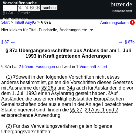
Vorschriftensuche
buzer.de
Normalansicht
§ / Art.
Gesetz
Volltextsuche
Start
>
Inhalt AsylG
>
§ 87a
Änderungsalarm
Hier klicken für
Titel, Fundstelle, Änderungen
etc.
nur in AsylG
§ 87a - Asylgesetz (AsylG)
←
→
§ 87
§ 87b
neugefasst durch B. v. 02.09.2008
BGBl. I S. 1798
; zuletzt geändert durch
§ 87a Übergangsvorschriften aus Anlass der am 1. Juli
Artikel 10
G. v. 21.07.2026
BGBl. 2026 I Nr. 221
1993 in Kraft getretenen Änderungen
Geltung ab 01.07.1992; FNA: 26-7
Ausländerrecht
43 weitere Fassungen
|
Drucksachen / Entwurf / Begründung
|
§ 87a hat
2 frühere Fassungen
und wird in
1 Vorschrift zitiert
wird in 263 Vorschriften zitiert
Abschnitt 11 Übergangs- und Schlussvorschriften
(1)
1
Soweit in den folgenden Vorschriften nicht etwas
anderes bestimmt ist, gelten die Vorschriften dieses Gesetzes
mit Ausnahme der
§§ 26a
und
34a
auch für Ausländer, die vor
dem 1. Juli 1993 einen Asylantrag gestellt haben.
2
Auf
Ausländer, die aus einem Mitgliedstaat der Europäischen
Gemeinschaften oder aus einem in der
Anlage I
bezeichneten
Staat eingereist sind, finden die
§§ 27
,
29 Abs. 1 und 2
entsprechende Anwendung.
(2) Für das Verwaltungsverfahren gelten folgende
Übergangsvorschriften: