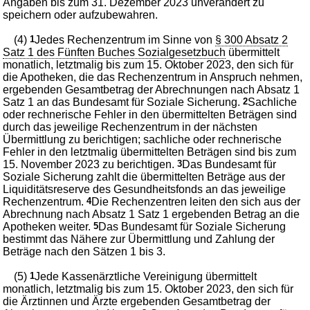
Angaben bis zum 31. Dezember 2023 unverändert zu
speichern oder aufzubewahren.
(4)
1
Jedes Rechenzentrum im Sinne von
§ 300 Absatz 2
Satz 1 des Fünften Buches Sozialgesetzbuch
übermittelt
monatlich, letztmalig bis zum 15. Oktober 2023, den sich für
die Apotheken, die das Rechenzentrum in Anspruch nehmen,
ergebenden Gesamtbetrag der Abrechnungen nach Absatz 1
Satz 1 an das Bundesamt für Soziale Sicherung.
2
Sachliche
oder rechnerische Fehler in den übermittelten Beträgen sind
durch das jeweilige Rechenzentrum in der nächsten
Übermittlung zu berichtigen; sachliche oder rechnerische
Fehler in den letztmalig übermittelten Beträgen sind bis zum
15. November 2023 zu berichtigen.
3
Das Bundesamt für
Soziale Sicherung zahlt die übermittelten Beträge aus der
Liquiditätsreserve des Gesundheitsfonds an das jeweilige
Rechenzentrum.
4
Die Rechenzentren leiten den sich aus der
Abrechnung nach Absatz 1 Satz 1 ergebenden Betrag an die
Apotheken weiter.
5
Das Bundesamt für Soziale Sicherung
bestimmt das Nähere zur Übermittlung und Zahlung der
Beträge nach den Sätzen 1 bis 3.
(5)
1
Jede Kassenärztliche Vereinigung übermittelt
monatlich, letztmalig bis zum 15. Oktober 2023, den sich für
die Ärztinnen und Ärzte ergebenden Gesamtbetrag der