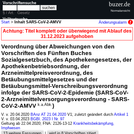
Vorschriftensuche
buzer.de
Normalansicht
§ / Art.
Gesetz
Volltextsuche
Start
>
Inhalt SARS-CoV-2-AMVV
Änderungsalarm
nur in SARS-CoV-2-AMVV
Achtung: Titel komplett oder überwiegend mit Ablauf des
31.12.2023 aufgehoben
Verordnung über Abweichungen von den
Vorschriften des Fünften Buches
Sozialgesetzbuch, des Apothekengesetzes, der
Apothekenbetriebsordnung, der
Arzneimittelpreisverordnung, des
Betäubungsmittelgesetzes und der
Betäubungsmittel-Verschreibungsverordnung
infolge der SARS-CoV-2-Epidemie (SARS-CoV-
2-Arzneimittelversorgungsverordnung - SARS-
CoV-2-AMVV
k.a.Abk.
)
V. v. 20.04.2020
BAnz AT 21.04.2020
V1; zuletzt geändert durch
Artikel 1
V. v. 03.04.2023
BGBl. 2023 I Nr. 97
Geltung ab 22.04.2020; FNA: 2126-13-12
Krankheitsbekämpfung,
Impfwesen
13 weitere Fassungen
|
wird in 8 Vorschriften zitiert