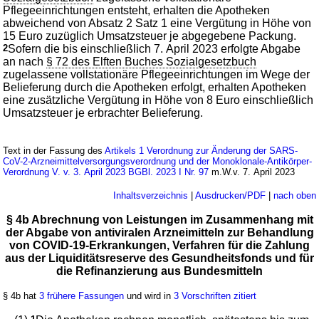
Pflegeeinrichtungen entsteht, erhalten die Apotheken
abweichend von Absatz 2 Satz 1 eine Vergütung in Höhe von
15 Euro zuzüglich Umsatzsteuer je abgegebene Packung.
2
Sofern die bis einschließlich 7. April 2023 erfolgte Abgabe
an nach
§ 72 des Elften Buches Sozialgesetzbuch
zugelassene vollstationäre Pflegeeinrichtungen im Wege der
Belieferung durch die Apotheken erfolgt, erhalten Apotheken
eine zusätzliche Vergütung in Höhe von 8 Euro einschließlich
Umsatzsteuer je erbrachter Belieferung.
Text in der Fassung des
Artikels 1 Verordnung zur Änderung der SARS-
CoV-2-Arzneimittelversorgungsverordnung und der Monoklonale-Antikörper-
Verordnung V. v. 3. April 2023 BGBl. 2023 I Nr. 97
m.W.v. 7. April 2023
Inhaltsverzeichnis
|
Ausdrucken/PDF
|
nach oben
§ 4b Abrechnung von Leistungen im Zusammenhang mit
der Abgabe von antiviralen Arzneimitteln zur Behandlung
von COVID-19-Erkrankungen, Verfahren für die Zahlung
aus der Liquiditätsreserve des Gesundheitsfonds und für
die Refinanzierung aus Bundesmitteln
§ 4b hat
3 frühere Fassungen
und wird in
3 Vorschriften zitiert