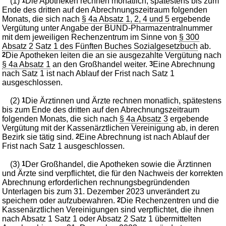
(1)
1
Die Apotheken rechnen monatlich, spätestens bis zum
Ende des dritten auf den Abrechnungszeitraum folgenden
Monats, die sich nach
§ 4a Absatz 1, 2, 4 und 5
ergebende
Vergütung unter Angabe der BUND-Pharmazentralnummer
mit dem jeweiligen Rechenzentrum im Sinne von
§ 300
Absatz 2 Satz 1 des Fünften Buches Sozialgesetzbuch
ab.
2
Die Apotheken leiten die an sie ausgezahlte Vergütung nach
§ 4a Absatz 1
an den Großhandel weiter.
3
Eine Abrechnung
nach Satz 1 ist nach Ablauf der Frist nach Satz 1
ausgeschlossen.
(2)
1
Die Ärztinnen und Ärzte rechnen monatlich, spätestens
bis zum Ende des dritten auf den Abrechnungszeitraum
folgenden Monats, die sich nach
§ 4a Absatz 3
ergebende
Vergütung mit der Kassenärztlichen Vereinigung ab, in deren
Bezirk sie tätig sind.
2
Eine Abrechnung ist nach Ablauf der
Frist nach Satz 1 ausgeschlossen.
(3)
1
Der Großhandel, die Apotheken sowie die Ärztinnen
und Ärzte sind verpflichtet, die für den Nachweis der korrekten
Abrechnung erforderlichen rechnungsbegründenden
Unterlagen bis zum 31. Dezember 2023 unverändert zu
speichern oder aufzubewahren.
2
Die Rechenzentren und die
Kassenärztlichen Vereinigungen sind verpflichtet, die ihnen
nach Absatz 1 Satz 1 oder Absatz 2 Satz 1 übermittelten