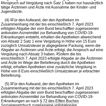
2
Anspruch auf Vergütung nach Satz 1 haben nur hausärztlich
tätige Ärztinnen und Ärzte mit Ausnahme der Kinder- und
Jugendärzte.
(4)
1
Für den Aufwand, der den Apotheken im
Zusammenhang mit der bis einschließlich 7. April 2023
erfolgten Abgabe der vom Bund beschafften zugelassenen
antiviralen Arzneimittel zur Behandlung von COVID-19-
Erkrankungen entsteht, erhalten die Apotheken abweichend
von Absatz 2 Satz 1 eine Vergütung in Höhe von 15 Euro
zuzüglich Umsatzsteuer je abgegebene Packung, wenn die
Abgabe an Ärztinnen und Ärzte erfolgt, die Anspruch auf eine
Vergütung nach Absatz 3 haben.
2
Sofern die bis
einschließlich 7. April 2023 erfolgte Abgabe an die Ärztinnen
und Ärzte im Wege der Belieferung durch die Apotheken
erfolgt, erhalten Apotheken eine zusätzliche Vergütung in
Höhe von 8 Euro einschließlich Umsatzsteuer je erbrachter
Belieferung.
(5)
1
Für den Aufwand, der den Apotheken im
Zusammenhang mit der bis einschließlich 7. April 2023
erfolgten Abgabe der vom Bund beschafften zugelassenen
antiviralen Arzneimittel zur Behandlung von COVID-19-
Erkrankungen an nach
§ 72 des Elften Buches
Sozialgesetzbuch
zugelassene vollstationäre