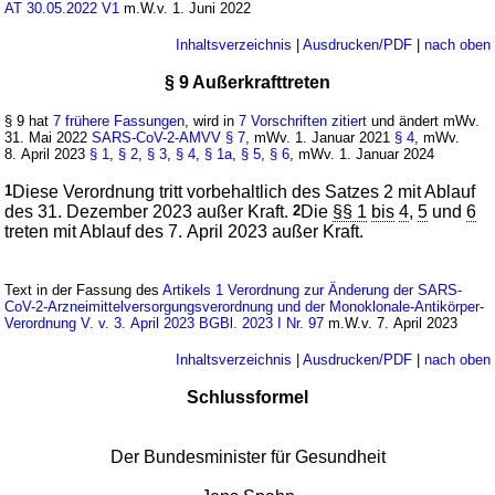
AT 30.05.2022 V1
m.W.v. 1. Juni 2022
Inhaltsverzeichnis
|
Ausdrucken/PDF
|
nach oben
§ 9 Außerkrafttreten
§ 9 hat
7 frühere Fassungen
, wird in
7 Vorschriften zitiert
und ändert mWv.
31. Mai 2022
SARS-CoV-2-AMVV
§ 7
, mWv. 1. Januar 2021
§ 4
, mWv.
8. April 2023
§ 1
,
§ 2
,
§ 3
,
§ 4
,
§ 1a
,
§ 5
,
§ 6
, mWv. 1. Januar 2024
1
Diese Verordnung tritt vorbehaltlich des Satzes 2 mit Ablauf
des 31. Dezember 2023 außer Kraft.
2
Die
§§ 1
bis
4
,
5
und
6
treten mit Ablauf des 7. April 2023 außer Kraft.
Text in der Fassung des
Artikels 1 Verordnung zur Änderung der SARS-
CoV-2-Arzneimittelversorgungsverordnung und der Monoklonale-Antikörper-
Verordnung V. v. 3. April 2023 BGBl. 2023 I Nr. 97
m.W.v. 7. April 2023
Inhaltsverzeichnis
|
Ausdrucken/PDF
|
nach oben
Schlussformel
Der Bundesminister für Gesundheit