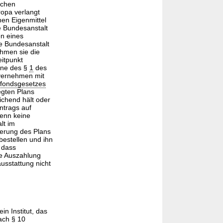
schen
ropa verlangt
en Eigenmittel
e Bundesanstalt
n eines
e Bundesanstalt
ahmen sie die
itpunkt
nne des §
1
des
nvernehmen mit
sfondsgesetzes
egten Plans
chend hält oder
Antrags auf
enn keine
lt im
erung des Plans
bestellen und ihn
 dass
ie Auszahlung
usstattung nicht
n Institut, das
nach §
10