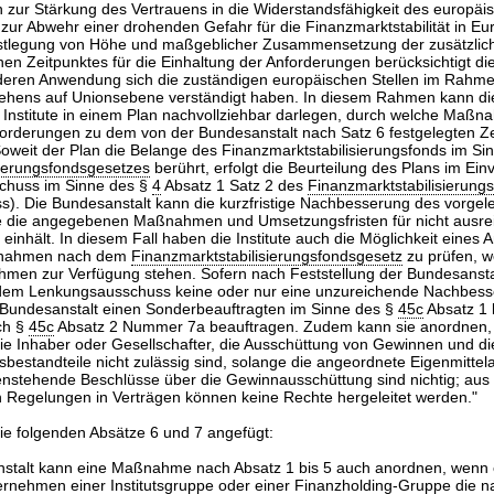
 zur Stärkung des Vertrauens in die Widerstandsfähigkeit des europäi
ur Abwehr einer drohenden Gefahr für die Finanzmarktstabilität in Eu
stlegung von Höhe und maßgeblicher Zusammensetzung der zusätzlich
n Zeitpunktes für die Einhaltung der Anforderungen berücksichtigt di
 deren Anwendung sich die zuständigen europäischen Stellen im Rahme
hens auf Unionsebene verständigt haben. In diesem Rahmen kann di
 Institute in einem Plan nachvollziehbar darlegen, durch welche Maßn
forderungen zu dem von der Bundesanstalt nach Satz 6 festgelegten Ze
oweit der Plan die Belange des Finanzmarktstabilisierungsfonds im Si
sierungsfondsgesetzes
berührt, erfolgt die Beurteilung des Plans im Ei
huss im Sinne des §
4
Absatz 1 Satz 2 des
Finanzmarktstabilisierung
). Die Bundesanstalt kann die kurzfristige Nachbesserung des vorgel
e die angegebenen Maßnahmen und Umsetzungsfristen für nicht ausrei
ht einhält. In diesem Fall haben die Institute auch die Möglichkeit eines 
aßnahmen nach dem
Finanzmarktstabilisierungsfondsgesetz
zu prüfen, w
hmen zur Verfügung stehen. Sofern nach Feststellung der Bundesansta
dem Lenkungsausschuss keine oder nur eine unzureichende Nachbess
ie Bundesanstalt einen Sonderbeauftragten im Sinne des §
45c
Absatz 1 
ch §
45c
Absatz 2 Nummer 7a beauftragen. Zudem kann sie anordnen,
e Inhaber oder Gesellschafter, die Ausschüttung von Gewinnen und d
sbestandteile nicht zulässig sind, solange die angeordnete Eigenmittela
genstehende Beschlüsse über die Gewinnausschüttung sind nichtig; aus
Regelungen in Verträgen können keine Rechte hergeleitet werden."
e folgenden Absätze 6 und 7 angefügt:
nstalt kann eine Maßnahme nach Absatz 1 bis 5 auch anordnen, wenn ei
rnehmen einer Institutsgruppe oder einer Finanzholding-Gruppe die 