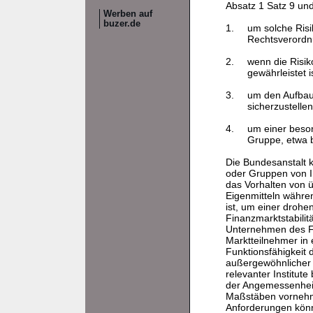
Absatz 1 Satz 9 un
Werben auf
buzer.de
1.
um solche Risi
Rechtsverord
2.
wenn die Risiko
gewährleistet is
3.
um den Aufbau 
sicherzustelle
4.
um einer beson
Gruppe, etwa b
Die Bundesanstalt k
oder Gruppen von I
das Vorhalten von 
Eigenmitteln währe
ist, um einer drohe
Finanzmarktstabili
Unternehmen des Fi
Marktteilnehmer in
Funktionsfähigkeit
außergewöhnlicher 
relevanter Institute
der Angemessenheit
Maßstäben vornehm
Anforderungen kön