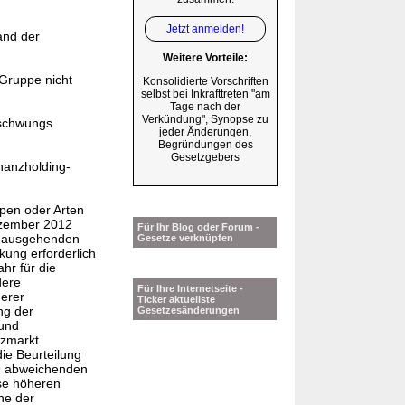
Jetzt anmelden!
and der
Weitere Vorteile:
-Gruppe nicht
Konsolidierte Vorschriften
selbst bei Inkrafttreten "am
Tage nach der
Verkündung", Synopse zu
bschwungs
jeder Änderungen,
Begründungen des
Gesetzgebers
inanzholding-
ppen oder Arten
ezember 2012
Für Ihr Blog oder Forum -
inausgehenden
Gesetze verknüpfen
kung erforderlich
hr für die
dere
Für Ihre Internetseite -
erer
Ticker aktuellste
ng der
Gesetzesänderungen
rund
nzmarkt
die Beurteilung
 9 abweichenden
se höheren
ne der