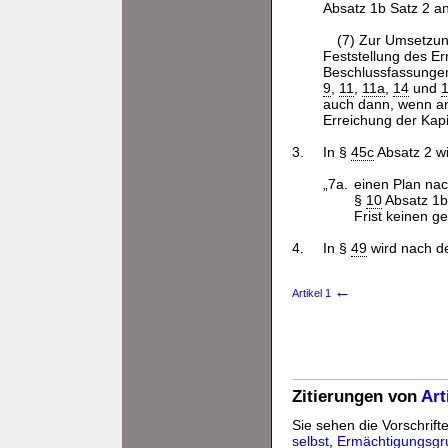
Absatz 1b Satz 2 an
(7) Zur Umsetzu
Feststellung des Er
Beschlussfassungen
9
,
11
,
11a
,
14
und
auch dann, wenn and
Erreichung der Kapi
3.
In §
45c
Absatz 2 w
„7a.
einen Plan na
§
10
Absatz 1b 
Frist keinen g
4.
In §
49
wird nach d
←
Artikel 1
Zitierungen von
Art
Sie sehen die Vorschrifte
selbst
,
Ermächtigungsgr