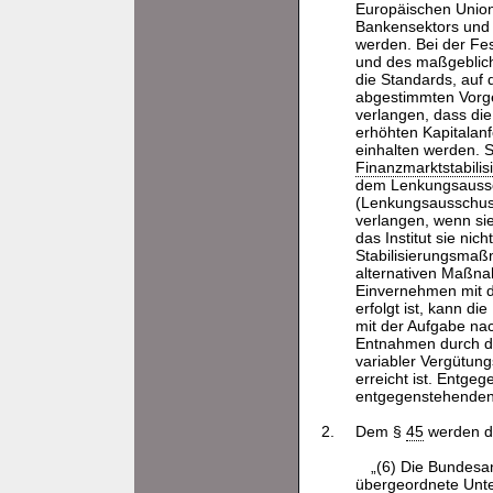
Europäischen Union
Bankensektors und z
werden. Bei der Fe
und des maßgebliche
die Standards, auf
abgestimmten Vorge
verlangen, dass die
erhöhten Kapitalan
einhalten werden. S
Finanzmarktstabili
dem Lenkungsaussc
(Lenkungsausschuss
verlangen, wenn si
das Institut sie nic
Stabilisierungsm
alternativen Maßna
Einvernehmen mit 
erfolgt ist, kann d
mit der Aufgabe na
Entnahmen durch di
variabler Vergütung
erreicht ist. Entge
entgegenstehenden 
2.
Dem §
45
werden di
„(6) Die Bundesa
übergeordnete Unte