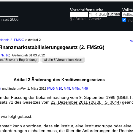
Vorschriftensuche
Vollt
§ / Artikel
Gesetz
n seit 2006
nu
zeichnis 2. FMStG
>
Artikel 2
Ma
 Finanzmarktstabilisierungsgesetz (2. FMStG)
(
Nr. 10
); Geltung ab 01.03.2012
n / Entwurf / Begründung
|
wird in 5 Vorschriften zitiert
Artikel 2 Änderung des Kreditwesengesetzes
t
und ändert mWv. 1. März 2012
KWG
§ 10
,
§ 45
,
§ 45c
,
§ 49
in der Fassung der Bekanntmachung vom
9. September 1998 (BGBl. I
satz 72 des Gesetzes vom
22. Dezember 2011 (BGBl. I S. 3044
) geänd
wie folgt gefasst:
nstalt kann anordnen, dass ein Institut, eine Institutsgruppe oder eine
anforderungen einhalten muss, die über die Anforderungen der Recht