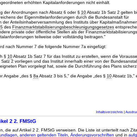
geordneten erhöhten Kapitalanforderungen nicht einhält.
ng der Anordnungen nach Absatz 6 oder §
10
Absatz 1b Satz 2 gelten bi
reichens der Eigenmittelanforderungen durch die Bundesanstalt für
 der Anteilsinhaberversammlung des Instituts über Kapitalmaßnahme
15
des
Finanzmarktstabilisierungsbeschleunigungsgesetzes
entsprechen
ere private oder öffentliche Stellen als der Finanzmarktstabilisierung
talanforderungen teilweise oder vollständig beitragen."
ird nach Nummer 7 die folgende Nummer 7a eingefügt:
ch §
10
Absatz 1b Satz 7 für das Institut zu erstellen, wenn die Voraus
Satz 2 vorliegen und das Institut innerhalb einer von der Bundesanstal
eeigneten Plan vorgelegt hat, sowie die Durchführung des Plans sicherzu
er Angabe „des §
8a
Absatz 3 bis 5," die Angabe „des §
10
Absatz 1b," 
Inhaltsverzeichnis
|
Ausdru
ikel 2 2. FMStG
n, die auf Artikel 2 2. FMStG verweisen. Die Liste ist unterteilt nach Zit
undlagen
,
anderen geltenden Titeln
,
Änderungsvorschriften
und in
aufg