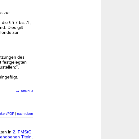
s zur
n die §§
7
bis
7f
,
d. Dies gilt
sfonds zur
setzungen des
t festgelegten
stellen;".
eingefügt.
→
Artikel 3
cken/PDF
|
nach oben
aten in
2. FMStG
ehobenen Titeln
.