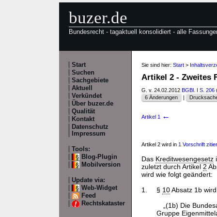
buzer.de
Bundesrecht - tagaktuell konsolidiert - alle Fassunge
Start
Sie sind hier:
Start
>
Inhaltsver
Suchen
Artikel 2 - Zweites
Sachgebiete
Aktuell
G. v. 24.02.2012
BGBl. I S. 206
Verkündet
6 Änderungen
|
Drucksache
Über buzer.de
Qualität
←
Artikel 1
Kontakt
Datenschutz
Impressum
Artikel 2 wird in
1 Vorschrift zitier
Tools:
Blog-Plugin
Das
Kreditwesengesetz
Mobilversion
zuletzt durch Artikel
2
Ab
wird wie folgt geändert:
Update via:
Web-Widget
1.
§
10
Absatz 1b wird 
Feed
Rechtskataster
„(1b) Die Bundesa
Gruppe Eigenmittel