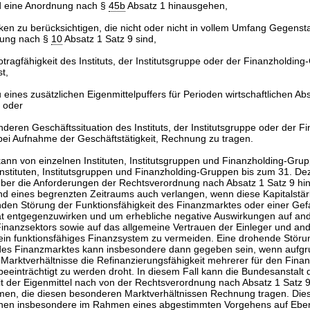
d eine Anordnung nach §
45b
Absatz 1 hinausgehen,
ken zu berücksichtigen, die nicht oder nicht in vollem Umfang Gegenst
nung nach §
10
Absatz 1 Satz 9 sind,
tragfähigkeit des Instituts, der Institutsgruppe oder der Finanzholding
t,
eines zusätzlichen Eigenmittelpuffers für Perioden wirtschaftlichen A
n oder
deren Geschäftssituation des Instituts, der Institutsgruppe oder der F
ei Aufnahme der Geschäftstätigkeit, Rechnung zu tragen.
ann von einzelnen Instituten, Institutsgruppen und Finanzholding-Gru
nstituten, Institutsgruppen und Finanzholding-Gruppen bis zum 31. D
über die Anforderungen der Rechtsverordnung nach Absatz 1 Satz 9 h
nd eines begrenzten Zeitraums auch verlangen, wenn diese Kapitalstär
nden Störung der Funktionsfähigkeit des Finanzmarktes oder einer Gefa
tät entgegenzuwirken und um erhebliche negative Auswirkungen auf an
nanzsektors sowie auf das allgemeine Vertrauen der Einleger und and
 ein funktionsfähiges Finanzsystem zu vermeiden. Eine drohende Störu
 des Finanzmarktes kann insbesondere dann gegeben sein, wenn aufg
Marktverhältnisse die Refinanzierungsfähigkeit mehrerer für den Fina
 beeinträchtigt zu werden droht. In diesem Fall kann die Bundesanstalt 
 der Eigenmittel nach von der Rechtsverordnung nach Absatz 1 Satz
en, die diesen besonderen Marktverhältnissen Rechnung tragen. Die
nen insbesondere im Rahmen eines abgestimmten Vorgehens auf Ebe