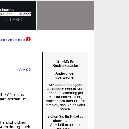
extsuche
r in 2. FMStG
il bei Änderungen
2. FMStG
Rechtskataster
→
Artikel 3
Änderungen
überwachen
Sie werden über jede
verkündete oder in Kraft
tretende Änderung per
 S. 2776
), das
Mail informiert, sofort,
ert worden ist,
wöchentlich oder in dem
Intervall, das Sie gewählt
haben.
Stellen Sie Ihr Paket zu
überwachender
 Finanzholding-
Vorschriften beliebig
sverordnung nach
zusammen.