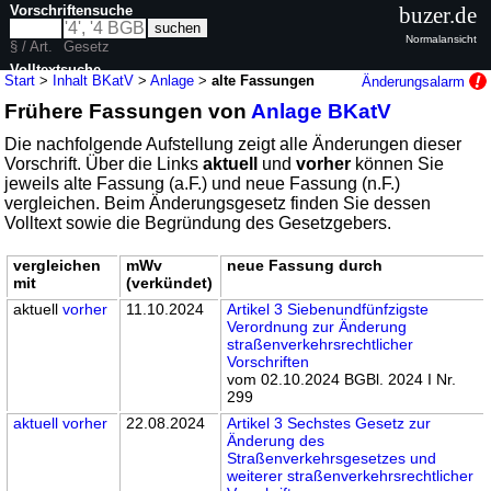
Vorschriftensuche
buzer.de
Normalansicht
§ / Art.
Gesetz
Volltextsuche
Start
>
Inhalt BKatV
>
Anlage
>
alte Fassungen
Änderungsalarm
Frühere Fassungen von
Anlage BKatV
nur in BKatV
Die nachfolgende Aufstellung zeigt alle Änderungen dieser
Vorschrift. Über die Links
aktuell
und
vorher
können Sie
jeweils alte Fassung (a.F.) und neue Fassung (n.F.)
vergleichen. Beim Änderungsgesetz finden Sie dessen
Volltext sowie die Begründung des Gesetzgebers.
vergleichen
mWv
neue Fassung durch
mit
(verkündet)
aktuell
vorher
11.10.2024
Artikel 3 Siebenundfünfzigste
Verordnung zur Änderung
straßenverkehrsrechtlicher
Vorschriften
vom 02.10.2024 BGBl. 2024 I Nr.
299
aktuell
vorher
22.08.2024
Artikel 3 Sechstes Gesetz zur
Änderung des
Straßenverkehrsgesetzes und
weiterer straßenverkehrsrechtlicher