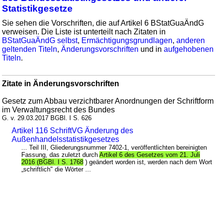
Statistikgesetze
Sie sehen die Vorschriften, die auf Artikel 6 BStatGuaÄndG
verweisen. Die Liste ist unterteilt nach Zitaten in
BStatGuaÄndG selbst
,
Ermächtigungsgrundlagen
,
anderen
geltenden Titeln
,
Änderungsvorschriften
und in
aufgehobenen
Titeln
.
Zitate in Änderungsvorschriften
Gesetz zum Abbau verzichtbarer Anordnungen der Schriftform
im Verwaltungsrecht des Bundes
G. v. 29.03.2017 BGBl. I S. 626
Artikel 116 SchriftVG Änderung des
Außenhandelsstatistikgesetzes
... Teil III, Gliederungsnummer 7402-1, veröffentlichten bereinigten
Fassung, das zuletzt durch
Artikel 6 des Gesetzes vom 21. Juli
2016 (BGBl. I S. 1768
) geändert worden ist, werden nach dem Wort
„schriftlich" die Wörter ...