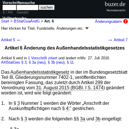
Vorschriftensuche
buzer.de
Normalansicht
§ / Art.
Gesetz
Volltextsuche
Start
>
BStatGuaÄndG
>
Art. 6
Änderungsalarm
Hier klicken für
Titel, Fundstelle, Änderungen
etc.
nur in BStatGuaÄndG
Artikel 6 - Gesetz zur Änderung des
←
→
Artikel 5
Artikel 7
Bundesstatistikgesetzes und anderer
Artikel 6 Änderung des Außenhandelsstatistikgesetzes
Statistikgesetze (BStatGuaÄndG
k.a.Abk.
)
G. v. 21.07.2016
BGBl. I S. 1768
(
Nr. 36
); Geltung ab 27.07.2016
Artikel 6 wird in
1 Vorschrift zitiert
und ändert mWv. 27. Juli 2016
AHStatGes
§ 3
,
§ 3a (neu)
,
§ 3b (neu)
,
§ 11
8 Änderungen
|
Drucksachen / Entwurf / Begründung
|
wird in 7 Vorschriften zitiert
Das
Außenhandelsstatistikgesetz
in der im Bundesgesetzblatt
Teil III, Gliederungsnummer 7402-1, veröffentlichten
bereinigten Fassung, das zuletzt durch Artikel
299
der
Verordnung vom
31. August 2015 (BGBl. I S. 1474
) geändert
worden ist, wird wie folgt geändert:
1.
In §
3
Nummer 1 werden die Wörter „Anschrift der
Auskunftspflichtigen nach §
4
;" gestrichen.
2.
Nach §
3
werden die folgenden §§
3a
und
3b
eingefügt: