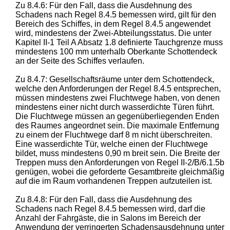
Zu 8.4.6: Für den Fall, dass die Ausdehnung des
Schadens nach Regel 8.4.5 bemessen wird, gilt für den
Bereich des Schiffes, in dem Regel 8.4.5 angewendet
wird, mindestens der Zwei-Abteilungsstatus. Die unter
Kapitel II-1 Teil A Absatz 1.8 definierte Tauchgrenze muss
mindestens 100 mm unterhalb Oberkante Schottendeck
an der Seite des Schiffes verlaufen.
Zu 8.4.7: Gesellschaftsräume unter dem Schottendeck,
welche den Anforderungen der Regel 8.4.5 entsprechen,
müssen mindestens zwei Fluchtwege haben, von denen
mindestens einer nicht durch wasserdichte Türen führt.
Die Fluchtwege müssen an gegenüberliegenden Enden
des Raumes angeordnet sein. Die maximale Entfernung
zu einem der Fluchtwege darf 8 m nicht überschreiten.
Eine wasserdichte Tür, welche einen der Fluchtwege
bildet, muss mindestens 0,90 m breit sein. Die Breite der
Treppen muss den Anforderungen von Regel II-2/B/6.1.5b
genügen, wobei die geforderte Gesamtbreite gleichmäßig
auf die im Raum vorhandenen Treppen aufzuteilen ist.
Zu 8.4.8: Für den Fall, dass die Ausdehnung des
Schadens nach Regel 8.4.5 bemessen wird, darf die
Anzahl der Fahrgäste, die in Salons im Bereich der
Anwendung der verringerten Schadensausdehnung unter