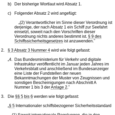
b)
Der bisherige Wortlaut wird Absatz 1.
c)
Folgender Absatz 2 wird angefügt:
„(2) Verantwortlicher im Sinne dieser Verordnung ist
derjenige, der nach Absatz 1 ein Schiff zur Seefahrt
einsetzt, soweit nach den Vorschriften dieser
Verordnung nichts anderes bestimmt ist.
§ 9 des
Schiffssicherheitsgesetzes
ist anzuwenden."
2.
§ 3 Absatz 3 Nummer 4
wird wie folgt gefasst:
„4.
Das Bundesministerium für Verkehr und digitale
Infrastruktur veröffentlicht im Januar jeden Jahres im
Verkehrsblatt und anschließend im Bundesanzeiger
eine Liste der Fundstellen der neuen
Bekanntmachungen der Muster von Zeugnissen und
sonstigen Bescheinigungen nach Abschnitt A
Nummer 1 bis 3 der
Anlage 2
."
3.
Die
§§ 5
bis
6
werden wie folgt gefasst:
„
§ 5
Internationaler schiffsbezogener Sicherheitsstandard
(1) Soweit internationale Regelungen, die in den