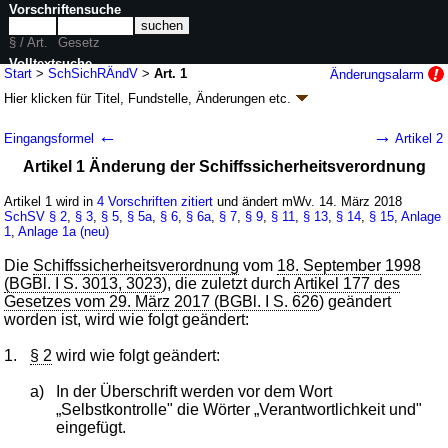
Vorschriftensuche
§ / Art.
Gesetz
Volltextsuche
Start
>
SchSichRÄndV
>
Art. 1
Änderungsalarm
Hier klicken für
Titel, Fundstelle, Änderungen
etc.
nur in SchSichRÄndV
Artikel 1 - Verordnung zur Änderung der
←
→
Eingangsformel
Artikel 2
schiffssicherheitsrechtlichen Vorschriften über
Artikel 1 Änderung der Schiffssicherheitsverordnung
Bau und Ausrüstung von Traditionsschiffen
und anderen Schiffen, die nicht internationalen
Artikel 1 wird in
4 Vorschriften zitiert
und ändert mWv. 14. März 2018
Schiffssicherheitsregeln unterliegen
SchSV
§ 2
,
§ 3
,
§ 5
,
§ 5a
,
§ 6
,
§ 6a
,
§ 7
,
§ 9
,
§ 11
,
§ 13
,
§ 14
,
§ 15
,
Anlage
1
,
Anlage 1a (neu)
(SchSichRÄndV
k.a.Abk.
)
Die
Schiffssicherheitsverordnung
vom
18. September 1998
V. v. 07.03.2018
BGBl. I S. 237
(
Nr. 8
); Geltung ab 14.03.2018
(BGBl. I S. 3013, 3023
), die zuletzt durch
Artikel 177 des
3 Änderungen
|
wird in 4 Vorschriften zitiert
Gesetzes vom 29. März 2017 (BGBl. I S. 626
) geändert
worden ist, wird wie folgt geändert:
1.
§ 2
wird wie folgt geändert:
a)
In der Überschrift werden vor dem Wort
„Selbstkontrolle" die Wörter „Verantwortlichkeit und"
eingefügt.