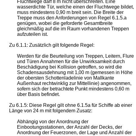
Fluchtwege darf 8 m nicht überschreiten. Eine
wasserdichte Tür, welche einen der Fluchtwege bildet,
muss mindestens 0,90 m breit sein. Die Breite der
Treppe muss den Anforderungen von Regel 6.1.5.a
genügen, wobei die geforderte Gesamtbreite
gleichmäßig auf die im Raum vorhandenen Treppen
aufzuteilen ist.
Zu 6.1.1: Zusätzlich gilt folgende Regel:
Werden für die Beurteilung von Treppen, Leitern, Flure
und Türen Annahmen für die Unwirksamkeit durch
Beschädigung bei Kollision getroffen, so wird die
Schadensausdehnung mit 1,00 m (gemessen in Höhe
der obersten Schottenladelinie von Mallkante
Außenhaut rechtwinklig zur Mittellinie) angenommen,
sofern sich der betrachtete Punkt mindestens 0,60 m
über Basis befindet.
Zu 6.1.5: Diese Regel gilt ohne 6.1.5a für Schiffe ab einer
Länge von 24 m mit folgendem Zusatz:
Abhängig von der Anordnung der
Einbootungsstationen, der Anzahl der Decks, der
Anordnung der Feuerzonen, der Lage und Anzahl der