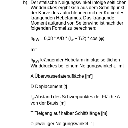
b)
Der statische Neigungswinkel infolge seitlichen
Winddruckes ergibt sich aus dem Schnittpunkt
der Kurve des aufrichtenden mit der Kurve des
krängenden Hebelarmes. Das krängende
Moment aufgrund von Seitenwind ist nach der
folgenden Formel zu berechnen:
h
= 0,08 * A/D * (l
+ T/2) * cos (φ)
KW
w
mit
h
krängender Hebelarm infolge seitlichen
KW
Winddruckes bei einem Neigungswinkel φ [m]
A Überwasserlateralfläche [m²]
D Deplacement [t]
l
Abstand des Schwerpunktes der Fläche A
w
von der Basis [m]
T Tiefgang auf halber Schiffslänge [m]
φ jeweiliger Neigungswinkel [°]