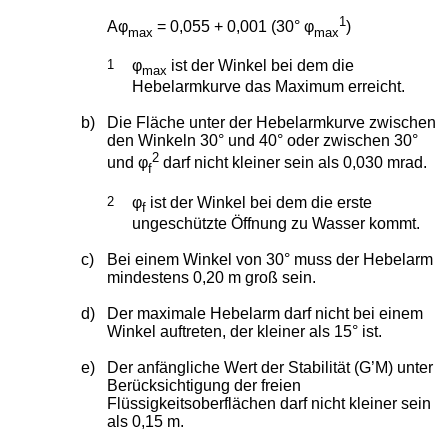
1
Aφ
= 0,055 + 0,001 (30° φ
)
max
max
1
φ
ist der Winkel bei dem die
max
Hebelarmkurve das Maximum erreicht.
b)
Die Fläche unter der Hebelarmkurve zwischen
den Winkeln 30° und 40° oder zwischen 30°
2
und φ
darf nicht kleiner sein als 0,030 mrad.
f
2
φ
ist der Winkel bei dem die erste
f
ungeschützte Öffnung zu Wasser kommt.
c)
Bei einem Winkel von 30° muss der Hebelarm
mindestens 0,20 m groß sein.
d)
Der maximale Hebelarm darf nicht bei einem
Winkel auftreten, der kleiner als 15° ist.
e)
Der anfängliche Wert der Stabilität (G’M) unter
Berücksichtigung der freien
Flüssigkeitsoberflächen darf nicht kleiner sein
als 0,15 m.