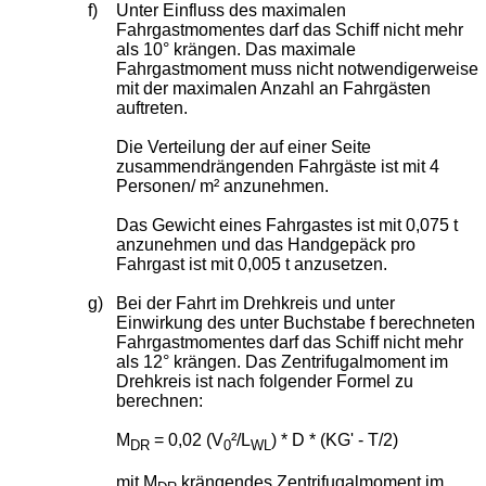
f)
Unter Einfluss des maximalen
Fahrgastmomentes darf das Schiff nicht mehr
als 10° krängen. Das maximale
Fahrgastmoment muss nicht notwendigerweise
mit der maximalen Anzahl an Fahrgästen
auftreten.
Die Verteilung der auf einer Seite
zusammendrängenden Fahrgäste ist mit 4
Personen/ m² anzunehmen.
Das Gewicht eines Fahrgastes ist mit 0,075 t
anzunehmen und das Handgepäck pro
Fahrgast ist mit 0,005 t anzusetzen.
g)
Bei der Fahrt im Drehkreis und unter
Einwirkung des unter Buchstabe f berechneten
Fahrgastmomentes darf das Schiff nicht mehr
als 12° krängen. Das Zentrifugalmoment im
Drehkreis ist nach folgender Formel zu
berechnen:
M
= 0,02 (V
²/L
) * D * (KG' - T/2)
DR
0
WL
mit M
krängendes Zentrifugalmoment im