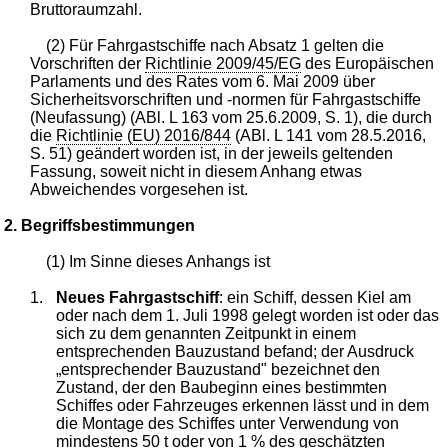
Bruttoraumzahl.
(2) Für Fahrgastschiffe nach Absatz 1 gelten die
Vorschriften der
Richtlinie 2009/45/EG
des Europäischen
Parlaments und des Rates vom 6. Mai 2009 über
Sicherheitsvorschriften und -normen für Fahrgastschiffe
(Neufassung) (ABl. L 163 vom 25.6.2009, S. 1), die durch
die
Richtlinie (EU) 2016/844
(ABl. L 141 vom 28.5.2016,
S. 51) geändert worden ist, in der jeweils geltenden
Fassung, soweit nicht in diesem Anhang etwas
Abweichendes vorgesehen ist.
2. Begriffsbestimmungen
(1) Im Sinne dieses Anhangs ist
1.
Neues Fahrgastschiff
: ein Schiff, dessen Kiel am
oder nach dem 1. Juli 1998 gelegt worden ist oder das
sich zu dem genannten Zeitpunkt in einem
entsprechenden Bauzustand befand; der Ausdruck
„entsprechender Bauzustand" bezeichnet den
Zustand, der den Baubeginn eines bestimmten
Schiffes oder Fahrzeuges erkennen lässt und in dem
die Montage des Schiffes unter Verwendung von
mindestens 50 t oder von 1 % des geschätzten