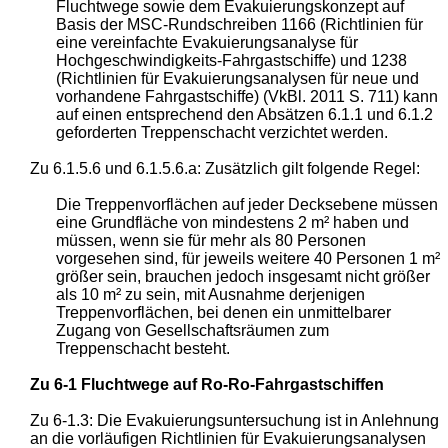
Fluchtwege sowie dem Evakuierungskonzept auf
Basis der MSC-Rundschreiben 1166 (Richtlinien für
eine vereinfachte Evakuierungsanalyse für
Hochgeschwindigkeits-Fahrgastschiffe) und 1238
(Richtlinien für Evakuierungsanalysen für neue und
vorhandene Fahrgastschiffe) (VkBl. 2011 S. 711) kann
auf einen entsprechend den Absätzen 6.1.1 und 6.1.2
geforderten Treppenschacht verzichtet werden.
Zu 6.1.5.6 und 6.1.5.6.a: Zusätzlich gilt folgende Regel:
Die Treppenvorflächen auf jeder Decksebene müssen
eine Grundfläche von mindestens 2 m² haben und
müssen, wenn sie für mehr als 80 Personen
vorgesehen sind, für jeweils weitere 40 Personen 1 m²
größer sein, brauchen jedoch insgesamt nicht größer
als 10 m² zu sein, mit Ausnahme derjenigen
Treppenvorflächen, bei denen ein unmittelbarer
Zugang von Gesellschaftsräumen zum
Treppenschacht besteht.
Zu 6-1 Fluchtwege auf Ro-Ro-Fahrgastschiffen
Zu 6-1.3: Die Evakuierungsuntersuchung ist in Anlehnung
an die vorläufigen Richtlinien für Evakuierungsanalysen