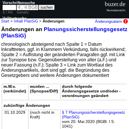
Vorschriftensuche
buzer.de
Normalansicht
§ / Art.
Gesetz
Volltextsuche
Start
>
Inhalt PlanSiG
>
Änderungen
Änderungsalarm
Änderungen an
Planungssicherstellungsgesetz
nur in PlanSiG
(PlanSiG)
chronologisch absteigend nach Spalte 1 = Datum
Inkrafttreten, ggf. in Klammern Verkündung, falls rückwirkend;
Spalte 2 = Auflistung der geänderten Paragrafen ggf. mit Link
zur Synopse bzw. Gegenüberstellung von alter (a.F.) und
neuer Fassung (n.F.); Spalte 3 = Link zum Wortlaut des
Änderungsartikels, dort sind ggf. die Begründung des
Gesetzgebers und weitere Änderungen dokumentiert
m.W.v.
wurden ...
durch folgende
(verkündet)
(Synopse/Diff)
Änderungsgesetze und/oder -
verordnungen geändert
zukünftige Änderungen
01.10.2029
(noch nicht in
§ 7 Planungssicherstellungsgesetz
Kraft)
(PlanSiG)
vom 20. Mai 2020 (BGBl. I S.
1041)