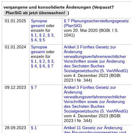
vergangene und konsolidierte Änderungen (Verpasst?
PlanSiG ab jetzt überwachen!
)
01.01.2025
Synopse
§ 7 Planungssicherstellungsgesetz
gesamt
oder
(PlanSiG)
einzeln für
vom 20. Mai 2020 (BGBl. I S.
§ 1
,
§ 2
,
§ 3
,
1041)
§ 4
,
§ 5
01.01.2024
Synopse
Artikel 3 Fünftes Gesetz zur
gesamt
oder
Änderung
einzeln für
verwaltungsverfahrensrechtlicher
§ 1
,
§ 2
,
§ 3
,
Vorschriften sowie zur Änderung
§ 4
,
§ 6
,
§ 7
des Sechsten Buches
Sozialgesetzbuchs (5. VwVfÄndG)
vom 4. Dezember 2023 (BGBl.
2023 I Nr. 344)
09.12.2023
§ 7
Artikel 3 Fünftes Gesetz zur
Änderung
verwaltungsverfahrensrechtlicher
Vorschriften sowie zur Änderung
des Sechsten Buches
Sozialgesetzbuchs (5. VwVfÄndG)
vom 4. Dezember 2023 (BGBl.
2023 I Nr. 344)
28.09.2023
§ 1
Artikel 11 Gesetz zur Änderung
des Raumordnungsgesetzes und