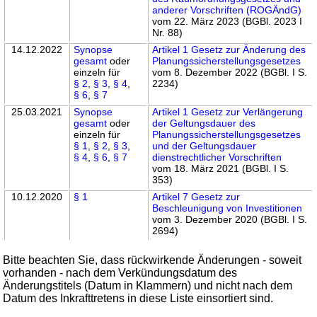
anderer Vorschriften (ROGÄndG)
vom 22. März 2023 (BGBl. 2023 I
Nr. 88)
14.12.2022
Synopse
Artikel 1 Gesetz zur Änderung des
gesamt
oder
Planungssicherstellungsgesetzes
einzeln für
vom 8. Dezember 2022 (BGBl. I S.
§ 2
,
§ 3
,
§ 4
,
2234)
§ 6
,
§ 7
25.03.2021
Synopse
Artikel 1 Gesetz zur Verlängerung
gesamt
oder
der Geltungsdauer des
einzeln für
Planungssicherstellungsgesetzes
§ 1
,
§ 2
,
§ 3
,
und der Geltungsdauer
§ 4
,
§ 6
,
§ 7
dienstrechtlicher Vorschriften
vom 18. März 2021 (BGBl. I S.
353)
10.12.2020
§ 1
Artikel 7 Gesetz zur
Beschleunigung von Investitionen
vom 3. Dezember 2020 (BGBl. I S.
2694)
Bitte beachten Sie, dass rückwirkende Änderungen - soweit
vorhanden - nach dem Verkündungsdatum des
Änderungstitels (Datum in Klammern) und nicht nach dem
Datum des Inkrafttretens in diese Liste einsortiert sind.