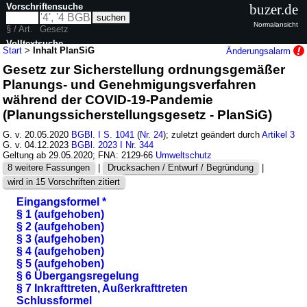
Vorschriftensuche
buzer.de
Normalansicht
§ / Art.
Gesetz
Volltextsuche
Start
>
Inhalt PlanSiG
Änderungsalarm
Gesetz zur Sicherstellung ordnungsgemäßer
nur in PlanSiG
Planungs- und Genehmigungsverfahren
während der COVID-19-Pandemie
(Planungssicherstellungsgesetz - PlanSiG)
G. v. 20.05.2020
BGBl. I S. 1041
(
Nr. 24
); zuletzt geändert durch
Artikel 3
G. v. 04.12.2023
BGBl. 2023 I Nr. 344
Geltung ab 29.05.2020; FNA: 2129-66
Umweltschutz
8 weitere Fassungen
|
Drucksachen / Entwurf / Begründung
|
wird in 15 Vorschriften zitiert
Eingangsformel *
§ 1 (aufgehoben)
§ 2 (aufgehoben)
§ 3 (aufgehoben)
§ 4 (aufgehoben)
§ 5 (aufgehoben)
§ 6 Übergangsregelung
§ 7 Inkrafttreten, Außerkrafttreten
Schlussformel