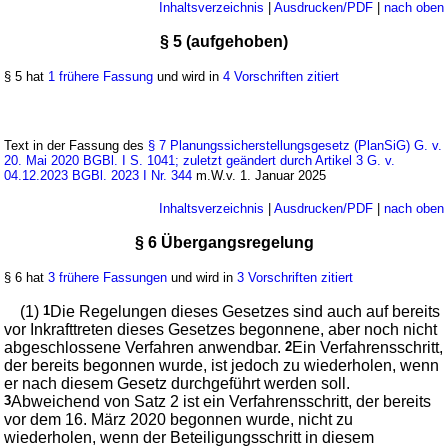
Inhaltsverzeichnis
|
Ausdrucken/PDF
|
nach oben
§ 5 (aufgehoben)
§ 5 hat
1 frühere Fassung
und wird in
4 Vorschriften zitiert
Text in der Fassung des
§ 7 Planungssicherstellungsgesetz (PlanSiG) G. v.
20. Mai 2020 BGBl. I S. 1041; zuletzt geändert durch Artikel 3 G. v.
04.12.2023 BGBl. 2023 I Nr. 344
m.W.v. 1. Januar 2025
Inhaltsverzeichnis
|
Ausdrucken/PDF
|
nach oben
§ 6 Übergangsregelung
§ 6 hat
3 frühere Fassungen
und wird in
3 Vorschriften zitiert
(1)
1
Die Regelungen dieses Gesetzes sind auch auf bereits
vor Inkrafttreten dieses Gesetzes begonnene, aber noch nicht
abgeschlossene Verfahren anwendbar.
2
Ein Verfahrensschritt,
der bereits begonnen wurde, ist jedoch zu wiederholen, wenn
er nach diesem Gesetz durchgeführt werden soll.
3
Abweichend von Satz 2 ist ein Verfahrensschritt, der bereits
vor dem 16. März 2020 begonnen wurde, nicht zu
wiederholen, wenn der Beteiligungsschritt in diesem