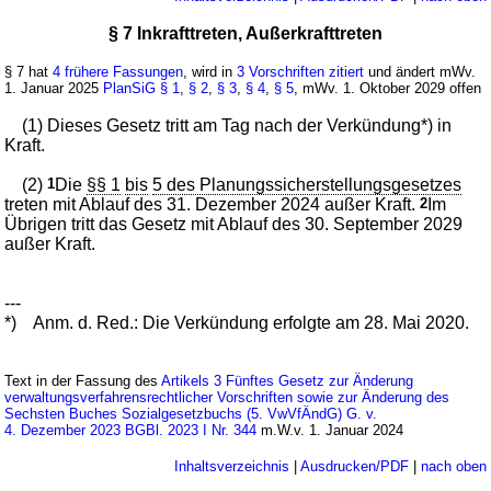
§ 7 Inkrafttreten, Außerkrafttreten
§ 7 hat
4 frühere Fassungen
, wird in
3 Vorschriften zitiert
und ändert mWv.
1. Januar 2025
PlanSiG
§ 1
,
§ 2
,
§ 3
,
§ 4
,
§ 5
, mWv. 1. Oktober 2029 offen
(1) Dieses Gesetz tritt am Tag nach der Verkündung*) in
Kraft.
(2)
1
Die
§§ 1
bis
5 des Planungssicherstellungsgesetzes
treten mit Ablauf des 31. Dezember 2024 außer Kraft.
2
Im
Übrigen tritt das Gesetz mit Ablauf des 30. September 2029
außer Kraft.
---
*)
Anm. d. Red.: Die Verkündung erfolgte am 28. Mai 2020.
Text in der Fassung des
Artikels 3 Fünftes Gesetz zur Änderung
verwaltungsverfahrensrechtlicher Vorschriften sowie zur Änderung des
Sechsten Buches Sozialgesetzbuchs (5. VwVfÄndG) G. v.
4. Dezember 2023 BGBl. 2023 I Nr. 344
m.W.v. 1. Januar 2024
Inhaltsverzeichnis
|
Ausdrucken/PDF
|
nach oben