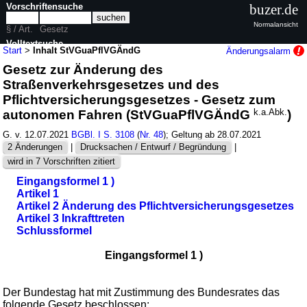
Vorschriftensuche
buzer.de
Normalansicht
§ / Art.
Gesetz
Volltextsuche
Start
>
Inhalt StVGuaPflVGÄndG
Änderungsalarm
Gesetz zur Änderung des
nur in StVGuaPflVGÄndG
Straßenverkehrsgesetzes und des
Pflichtversicherungsgesetzes - Gesetz zum
autonomen Fahren (StVGuaPflVGÄndG
k.a.Abk.
)
G. v. 12.07.2021
BGBl. I S. 3108
(
Nr. 48
); Geltung ab 28.07.2021
2 Änderungen
|
Drucksachen / Entwurf / Begründung
|
wird in 7 Vorschriften zitiert
Eingangsformel 1 )
Artikel 1
Artikel 2 Änderung des Pflichtversicherungsgesetzes
Artikel 3 Inkrafttreten
Schlussformel
Eingangsformel 1 )
Der Bundestag hat mit Zustimmung des Bundesrates das
folgende Gesetz beschlossen: