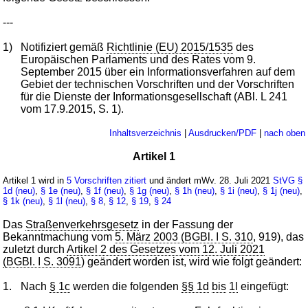
---
1)
Notifiziert gemäß
Richtlinie (EU) 2015/1535
des
Europäischen Parlaments und des Rates vom 9.
September 2015 über ein Informationsverfahren auf dem
Gebiet der technischen Vorschriften und der Vorschriften
für die Dienste der Informationsgesellschaft (ABl. L 241
vom 17.9.2015, S. 1).
Inhaltsverzeichnis
|
Ausdrucken/PDF
|
nach oben
Artikel 1
Artikel 1 wird in
5 Vorschriften zitiert
und ändert mWv. 28. Juli 2021
StVG
§
1d (neu)
,
§ 1e (neu)
,
§ 1f (neu)
,
§ 1g (neu)
,
§ 1h (neu)
,
§ 1i (neu)
,
§ 1j (neu)
,
§ 1k (neu)
,
§ 1l (neu)
,
§ 8
,
§ 12
,
§ 19
,
§ 24
Das
Straßenverkehrsgesetz
in der Fassung der
Bekanntmachung vom
5. März 2003 (BGBl. I S. 310
, 919), das
zuletzt durch
Artikel 2 des Gesetzes vom 12. Juli 2021
(BGBl. I S. 3091
) geändert worden ist, wird wie folgt geändert:
1.
Nach
§ 1c
werden die folgenden
§§ 1d
bis
1l
eingefügt: