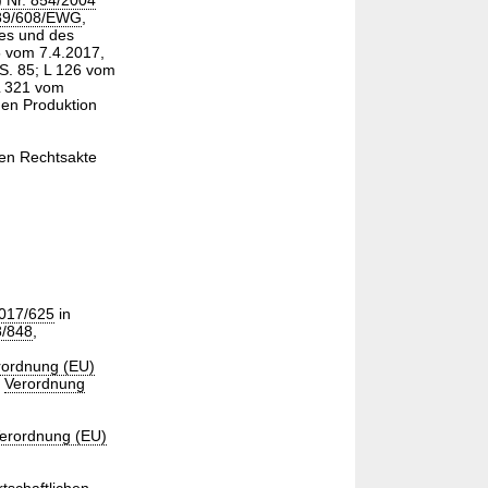
 Nr. 854/2004
 89/608/EWG
,
es und des
5 vom 7.4.2017,
 S. 85; L 126 vom
L 321 vom
hen Produktion
nen Rechtsakte
2017/625
in
8/848
,
rordnung (EU)
r
Verordnung
erordnung (EU)