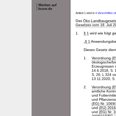
Werben auf
buzer.de
Artikel 1 wird in
4 Vorschriften zit
Das
Öko-Landbaugeset
Gesetzes vom 18. Juli 2
1.
§ 1
wird wie folgt ge
„
§ 1
Anwendungsbe
Dieses Gesetz dien
1.
Verordnung (E
ökologische/bi
Erzeugnissen 
14.6.2018, S. 
S. 26; L 324 v
13.11.2020, S.
2.
Verordnung (E
amtliche Kontr
und Futtermitt
und Pflanzensc
(EG) Nr. 1069
und
(EU) 2016
und
(EG) Nr. 