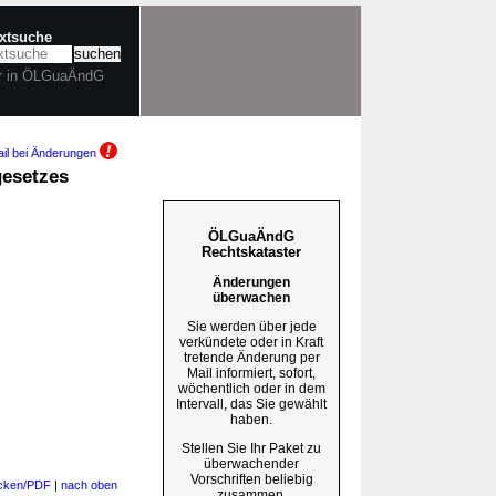
extsuche
r in ÖLGuaÄndG
il bei Änderungen
esetzes
ÖLGuaÄndG
Rechtskataster
Änderungen
überwachen
Sie werden über jede
verkündete oder in Kraft
tretende Änderung per
Mail informiert, sofort,
wöchentlich oder in dem
Intervall, das Sie gewählt
haben.
Stellen Sie Ihr Paket zu
überwachender
Vorschriften beliebig
cken/PDF
|
nach oben
zusammen.