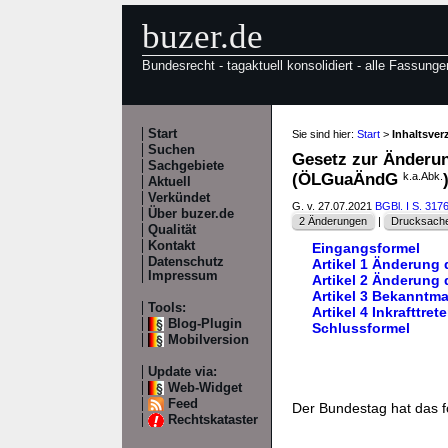
buzer.de
Bundesrecht - tagaktuell konsolidiert - alle Fassunge
Start
Sie sind hier:
Start
>
Inhaltsve
Suchen
Gesetz zur Änderu
Sachgebiete
(ÖLGuaÄndG
k.a.Abk.
Aktuell
Verkündet
G. v. 27.07.2021
BGBl. I S. 317
Über buzer.de
2 Änderungen
|
Drucksache
Qualität
Kontakt
Eingangsformel
Datenschutz
Artikel 1 Änderung
Impressum
Artikel 2 Änderung
Artikel 3 Bekanntm
Tools:
Artikel 4 Inkrafttret
Blog-Plugin
Schlussformel
Mobilversion
Update via:
Web-Widget
Feed
Der Bundestag hat das 
Rechtskataster