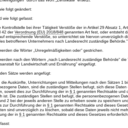
cheinigungen" durch das Wort „Zertifikate" ersetzt.
ie folgt geändert:
d wie folgt gefasst:
ne Kontrollstelle bei ihrer Tätigkeit Verstöße der in Artikel 29 Absatz 1, Ar
el 42 der
Verordnung (EU) 2018/848
genannten Art fest, oder entsteht d
uf entsprechende Verstöße, so unterrichtet sie hiervon unverzüglich di
 des betroffenen Unternehmers nach Landesrecht zuständige Behörde."
 werden die Wörter „Unregelmäßigkeiten oder" gestrichen.
 werden nach den Wörtern „nach Landesrecht zuständige Behörde" die 
sanstalt für Landwirtschaft und Ernährung" eingefügt.
nden Sätze werden angefügt:
n die Auskünfte, Unterrichtungen und Mitteilungen nach den Sätzen 1 bi
ezogene Daten, sind die zuständigen Stellen befugt, sich diese Daten 
ln, soweit dies zur Durchführung der in
§ 1
genannten Rechtsakte und 
ich ist. Die zuständigen Stellen sind befugt, die personenbezogenen Da
und 2 bei der jeweils anderen Stelle zu erheben sowie zu speichern u
es zur Durchführung der in
§ 1
genannten Rechtsakte und dieses Gesetz
aten sind unverzüglich zu löschen, sobald diese Daten jeweils nicht meh
ung der in
§ 1
genannten Rechtsakte und dieses Gesetzes erforderlich 
fasst: