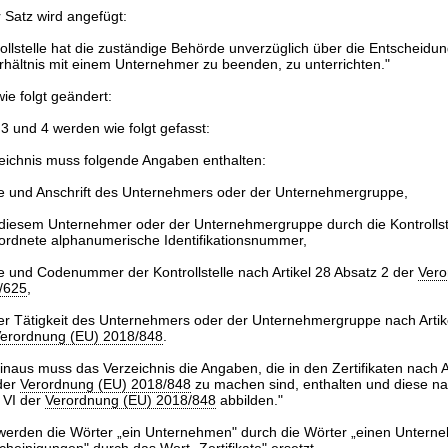
 Satz wird angefügt:
rollstelle hat die zuständige Behörde unverzüglich über die Entscheidu
erhältnis mit einem Unternehmer zu beenden, zu unterrichten."
ie folgt geändert:
 3 und 4 werden wie folgt gefasst:
eichnis muss folgende Angaben enthalten:
 und Anschrift des Unternehmers oder der Unternehmergruppe,
 diesem Unternehmer oder der Unternehmergruppe durch die Kontrollst
ordnete alphanumerische Identifikationsnummer,
 und Codenummer der Kontrollstelle nach Artikel 28 Absatz 2 der
Vero
/625
,
der Tätigkeit des Unternehmers oder der Unternehmergruppe nach Artik
erordnung (EU) 2018/848
.
inaus muss das Verzeichnis die Angaben, die in den Zertifikaten nach A
der
Verordnung (EU) 2018/848
zu machen sind, enthalten und diese n
 VI der
Verordnung (EU) 2018/848
abbilden."
 werden die Wörter „ein Unternehmen" durch die Wörter „einen Untern