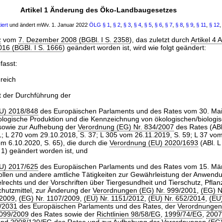
Artikel 1 Änderung des Öko-Landbaugesetzes
iert
und ändert mWv. 1. Januar 2022
ÖLG
§ 1
,
§ 2
,
§ 3
,
§ 4
,
§ 5
,
§ 6
,
§ 7
,
§ 8
,
§ 9
,
§ 11
,
§ 12
z
vom
7. Dezember 2008 (BGBl. I S. 2358
), das zuletzt durch
Artikel 4 
016 (BGBl. I S. 1666
) geändert worden ist, wird wie folgt geändert:
fasst:
reich
t der Durchführung der
U) 2018/848
des Europäischen Parlaments und des Rates vom 30. Mai
ologische Produktion und die Kennzeichnung von ökologischen/biologi
sowie zur Aufhebung der
Verordnung (EG) Nr. 834/2007
des Rates (ABl
1; L 270 vom 29.10.2018, S. 37; L 305 vom 26.11.2019, S. 59; L 37 vo
om 6.10.2020, S. 65), die durch die
Verordnung (EU) 2020/1693
(ABl. 
 1) geändert worden ist, und
U) 2017/625
des Europäischen Parlaments und des Rates vom 15. Mä
ollen und andere amtliche Tätigkeiten zur Gewährleistung der Anwend
elrechts und der Vorschriften über Tiergesundheit und Tierschutz, Pfla
hutzmittel, zur Änderung der
Verordnungen (EG) Nr. 999/2001
,
(EG) N
/2009
,
(EG) Nr. 1107/2009
,
(EU) Nr. 1151/2012
,
(EU) Nr. 652/2014
,
(EU
/2031
des Europäischen Parlaments und des Rates, der
Verordnungen 
1099/2009
des Rates sowie der
Richtlinien 98/58/EG
,
1999/74/EG
,
2007