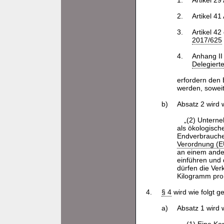
1.
Artikel 2
2.
Artikel 4
3.
Artikel 42
2017/625
4.
Anhang II
Delegiert
erfordern den
werden, soweit
b)
Absatz 2 wird w
„(2) Unterne
als ökologische
Endverbraucher
Verordnung (E
an einem ander
einführen und 
dürfen die Ver
Kilogramm pro 
4.
§ 4
wird wie folgt g
a)
Absatz 1 wird w