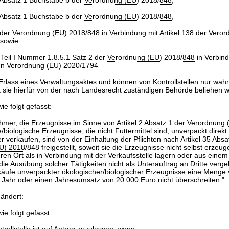
9 Absatz 1 Buchstabe b der
Verordnung (EU) 2018/848
,
1 Absatz 1 Buchstabe b der
Verordnung (EU) 2018/848
,
 der
Verordnung (EU) 2018/848
in Verbindung mit Artikel 138 der
Veror
sowie
 Teil I Nummer 1.8.5.1 Satz 2 der
Verordnung (EU) 2018/848
in Verbind
en Verordnung (EU) 2020/1794
 Erlass eines Verwaltungsaktes und können von Kontrollstellen nur w
 sie hierfür von der nach Landesrecht zuständigen Behörde beliehen w
ie folgt gefasst:
hmer, die Erzeugnisse im Sinne von Artikel 2 Absatz 1 der
Verordnung 
/biologische Erzeugnisse, die nicht Futtermittel sind, unverpackt direkt
 verkaufen, sind von der Einhaltung der Pflichten nach Artikel 35 Absa
U) 2018/848
freigestellt, soweit sie die Erzeugnisse nicht selbst erzeug
en Ort als in Verbindung mit der Verkaufsstelle lagern oder aus einem 
die Ausübung solcher Tätigkeiten nicht als Unterauftrag an Dritte verge
käufe unverpackter ökologischer/biologischer Erzeugnisse eine Menge 
Jahr oder einen Jahresumsatz von 20.000 Euro nicht überschreiten."
eändert:
ie folgt gefasst: