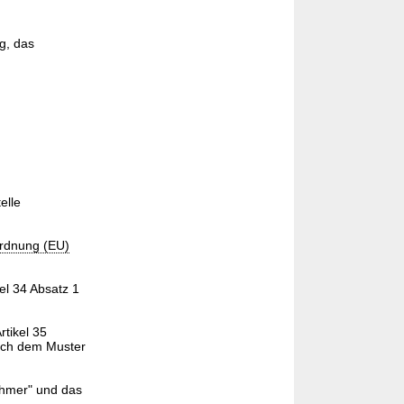
ng, das
elle
rdnung (EU)
el 34 Absatz 1
rtikel 35
ach dem Muster
ehmer" und das