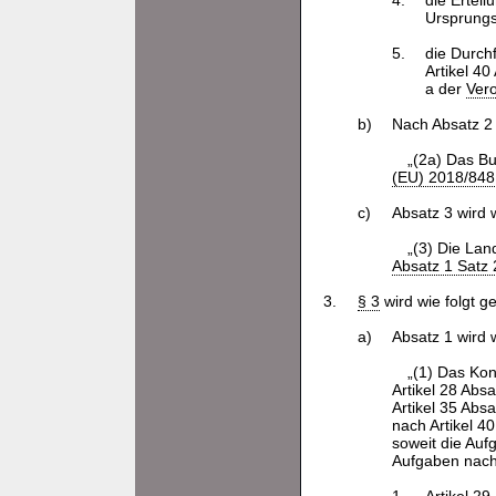
4.
die Ertei
Ursprungs
5.
die Durch
Artikel 40
a der
Ver
b)
Nach Absatz 2 
„(2a) Das Bu
(EU) 2018/848
c)
Absatz 3 wird w
„(3) Die La
Absatz 1 Satz 
3.
§ 3
wird wie folgt g
a)
Absatz 1 wird w
„(1) Das Kon
Artikel 28 Abs
Artikel 35 Abs
nach Artikel 40
soweit die Auf
Aufgaben nac