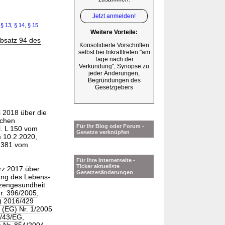
Jetzt anmelden!
,
§ 13
,
§ 14
,
§ 15
Weitere Vorteile:
Absatz 94 des
Konsolidierte Vorschriften
selbst bei Inkrafttreten "am
Tage nach der
Verkündung", Synopse zu
jeder Änderungen,
Begründungen des
Gesetzgebers
 2018 über die
schen
Für Ihr Blog oder Forum -
. L 150 vom
Gesetze verknüpfen
m 10.2.2020,
L 381 vom
Für Ihre Internetseite -
Ticker aktuellste
rz 2017 über
Gesetzesänderungen
ung des Lebens-
nzengesundheit
r. 396/2005
,
) 2016/429
(EG) Nr. 1/2005
/43/EG
,