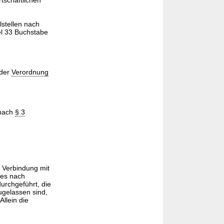
tschaftlichen
stellen nach
el 33 Buchstabe
 der
Verordnung
 nach
§ 3
 Verbindung mit
tes nach
urchgeführt, die
gelassen sind,
llein die