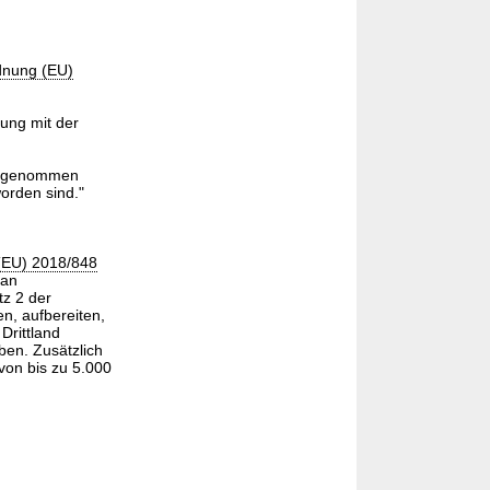
dnung (EU)
ung mit der
ahrgenommen
orden sind."
(EU) 2018/848
 an
tz 2 der
en, aufbereiten,
Drittland
ben. Zusätzlich
von bis zu 5.000