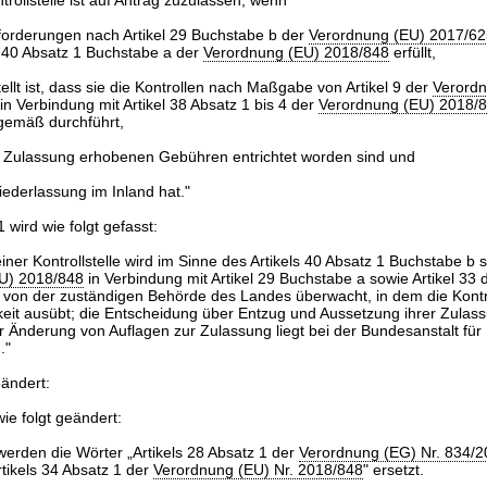
trollstelle ist auf Antrag zuzulassen, wenn
nforderungen nach Artikel 29 Buchstabe b der
Verordnung (EU) 2017/6
el 40 Absatz 1 Buchstabe a der
Verordnung (EU) 2018/848
erfüllt,
ellt ist, dass sie die Kontrollen nach Maßgabe von Artikel 9 der
Verord
in Verbindung mit Artikel 38 Absatz 1 bis 4 der
Verordnung (EU) 2018/
gemäß durchführt,
ie Zulassung erhobenen Gebühren entrichtet worden sind und
iederlassung im Inland hat."
 wird wie folgt gefasst:
einer Kontrollstelle wird im Sinne des Artikels 40 Absatz 1 Buchstabe b 
U) 2018/848
in Verbindung mit Artikel 29 Buchstabe a sowie Artikel 33 
von der zuständigen Behörde des Landes überwacht, in dem die Kontrol
gkeit ausübt; die Entscheidung über Entzug und Aussetzung ihrer Zulas
Änderung von Auflagen zur Zulassung liegt bei der Bundesanstalt für 
."
eändert:
ie folgt geändert:
 werden die Wörter „Artikels 28 Absatz 1 der
Verordnung (EG) Nr. 834/
rtikels 34 Absatz 1 der
Verordnung (EU) Nr. 2018/848
" ersetzt.