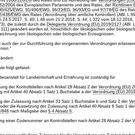
nd
2008/120/EG
des Rates und zur Aufhebung der
Verordnungen (EG)
882/2004
des Europäischen Parlaments und des Rates, der
Richtlinien
90/425/EWG
,
91/496/EWG
,
96/23/EG
,
96/93/EG
und
97/78/EG
des Rat
92/438/EWG
des Rates (Verordnung über amtliche Kontrollen) (ABl. L 9
m 24.5.2017, S. 40; L 48 vom 21.2.2018, S. 44; L 322 vom 18.12.2018,
3), die zuletzt durch die
Delegierte Verordnung (EU) 2019/2127
(ABl. 
 111) geändert worden ist, hinsichtlich der ökologischen oder biologisc
eichnung von ökologischen oder biologischen Erzeugnissen.
t auch der zur Durchführung der vorgenannten Verordnungen erlasse
nion."
eändert:
ie folgt gefasst:
desanstalt für Landwirtschaft und Ernährung ist zuständig für
ung der Kontrollstellen nach Artikel 28 Absatz 2 der
Verordnung (EU) 
g mit Artikel 40 Absatz 1 Satz 1 Buchstabe a der
Verordnung (EU) 201
g der Zulassung nach Artikel 33 Satz 1 Buchstabe b und Satz 2 der
Ve
oder die Aussetzung der Zulassung nach Artikel 40 Absatz 8 Satz 1 de
8/848
nach Maßgabe des
§ 4 Absatz 5
,
lung einer Codenummer an Kontrollstellen nach Artikel 28 Absatz 2 der
V
,