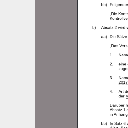
bb)
Folgender
„Die Kont
Kontrollv
b)
Absatz 2 wird w
aa)
Die Sätze
„Das Verz
1.
Name
2.
eine
zuge
3.
Name
2017
4.
Art 
der
V
Darüber h
Absatz 1 
in Anhang
bb)
In Satz 6