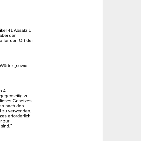
tikel 41 Absatz 1
abei der
e für den Ort der
Wörter „sowie
s 4
gegenseitig zu
dieses Gesetzes
ten nach den
nd zu verwenden,
es erforderlich
r zur
sind."