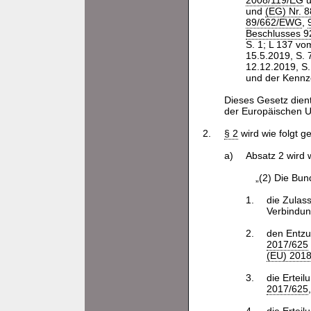
2008/119/EG
u
und
(EG) Nr. 
89/662/EWG
,
Beschlusses 
S. 1; L 137 vo
15.5.2019, S. 7
12.12.2019, S.
und der Kennz
Dieses Gesetz dien
der Europäischen U
2.
§ 2
wird wie folgt g
a)
Absatz 2 wird w
„(2) Die Bun
1.
die Zulass
Verbindun
2.
den Entzu
2017/625
(EU) 201
3.
die Ertei
2017/625