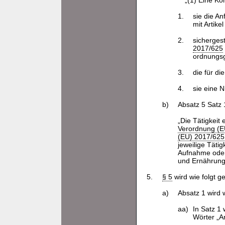
„(1) Eine Kon
1.
sie die A
mit Artik
2.
sichergest
2017/625
ordnungs
3.
die für d
4.
sie eine N
b)
Absatz 5 Satz 1
„Die Tätigkeit 
Verordnung (E
(EU) 2017/625
jeweilige Täti
Aufnahme oder 
und Ernährung
5.
§ 5
wird wie folgt g
a)
Absatz 1 wird w
aa)
In Satz 1
Wörter „A