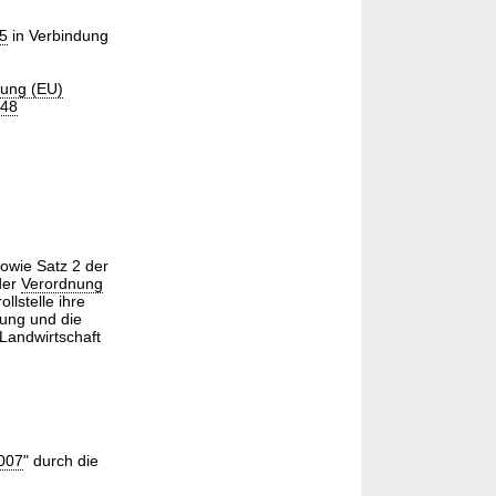
25
in Verbindung
nung (EU)
848
sowie Satz 2 der
der
Verordnung
lstelle ihre
sung und die
Landwirtschaft
2007
" durch die