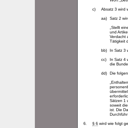
Wort „Bes
c)
Absatz 3 wird w
aa)
Satz 2 wir
„Stellt ei
und Artik
Verdacht a
Tätigkeit
bb)
In Satz 3
cc)
In Satz 4
die Bunde
dd)
Die folge
„Enthalte
personenb
übermitte
erforderl
Sätzen 1 
soweit di
ist. Die D
Durchführ
6.
§ 6
wird wie folgt ge