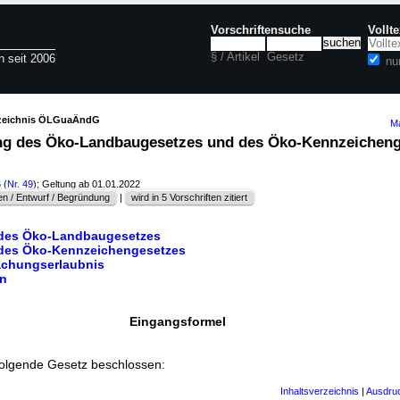
Vorschriftensuche
Vollt
§ / Artikel
Gesetz
n seit 2006
nu
rzeichnis ÖLGuaÄndG
Ma
ng des Öko-Landbaugesetzes und des Öko-Kennzeicheng
)
6
(
Nr. 49
); Geltung ab 01.01.2022
n / Entwurf / Begründung
|
wird in 5 Vorschriften zitiert
 des Öko-Landbaugesetzes
 des Öko-Kennzeichengesetzes
achungserlaubnis
en
Eingangsformel
folgende Gesetz beschlossen:
Inhaltsverzeichnis
|
Ausdru