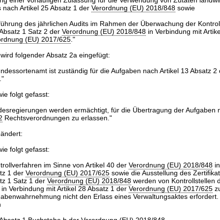
lung einer vorläufigen Zulassung für die Verwendung von Zutaten landwir
 nach Artikel 25 Absatz 1 der
Verordnung (EU) 2018/848
sowie
führung des jährlichen Audits im Rahmen der Überwachung der Kontroll
 Absatz 1 Satz 2 der
Verordnung (EU) 2018/848
in Verbindung mit Artik
ordnung (EU) 2017/625
."
wird folgender Absatz 2a eingefügt:
ndessortenamt ist zuständig für die Aufgaben nach Artikel 13 Absatz 2
."
ie folgt gefasst:
ndesregierungen werden ermächtigt, für die Übertragung der Aufgaben
2
Rechtsverordnungen zu erlassen."
eändert:
ie folgt gefasst:
trollverfahren im Sinne von Artikel 40 der
Verordnung (EU) 2018/848
in
atz 1 der
Verordnung (EU) 2017/625
sowie die Ausstellung des Zertifika
atz 1 Satz 1 der
Verordnung (EU) 2018/848
werden von Kontrollstellen d
 in Verbindung mit Artikel 28 Absatz 1 der
Verordnung (EU) 2017/625
zu
gabenwahrnehmung nicht den Erlass eines Verwaltungsaktes erfordert. A
h