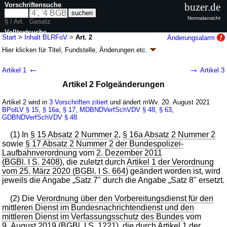
Vorschriftensuche
buzer.de
Normalansicht
§ / Art.
Gesetz
Volltextsuche
Start
>
Inhalt BLRFoV
>
Art. 2
Änderungsalarm
Hier klicken für
Titel, Fundstelle, Änderungen
etc.
nur in BLRFoV
Artikel 2 - Verordnung zur Fortentwicklung
←
→
Artikel 1
Artikel 3
laufbahnrechtlicher und weiterer
Artikel 2 Folgeänderungen
dienstrechtlicher Vorschriften (BLRFoV
k.a.Abk.
)
V. v. 16.08.2021
BGBl. I S. 3582
(
Nr. 54
); Geltung ab 20.08.2021,
Artikel 2 wird in
3 Vorschriften zitiert
und ändert mWv. 20. August 2021
abweichend siehe
Artikel 10
BPolLV
§ 15
,
§ 16a
,
§ 17
,
MDBNDVerfSchVDV
§ 48
,
§ 63
,
GDBNDVerfSchVDV
§ 48
10 Änderungen
|
wird in 24 Vorschriften zitiert
(1) In
§ 15 Absatz 2 Nummer 2
,
§ 16a Absatz 2 Nummer 2
sowie
§ 17 Absatz 2 Nummer 2 der Bundespolizei-
Laufbahnverordnung
vom
2. Dezember 2011
(BGBl. I S. 2408
), die zuletzt durch
Artikel 1 der Verordnung
vom 25. März 2020 (BGBl. I S. 664
) geändert worden ist, wird
jeweils die Angabe „Satz 7" durch die Angabe „Satz 8" ersetzt.
(2) Die
Verordnung über den Vorbereitungsdienst für den
mittleren Dienst im Bundesnachrichtendienst und den
mittleren Dienst im Verfassungsschutz des Bundes
vom
9. August 2019 (BGBl. I S. 1221
), die durch
Artikel 1 der