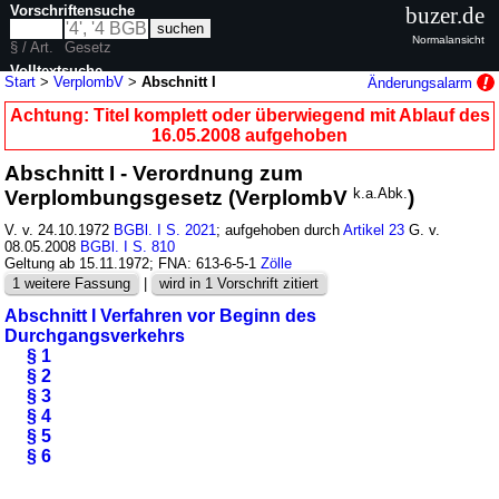
Vorschriftensuche
buzer.de
Normalansicht
§ / Art.
Gesetz
Volltextsuche
Start
>
VerplombV
>
Abschnitt I
Änderungsalarm
nur in VerplombV
Achtung: Titel komplett oder überwiegend mit Ablauf des
16.05.2008 aufgehoben
Abschnitt I - Verordnung zum
Verplombungsgesetz (VerplombV
k.a.Abk.
)
V. v. 24.10.1972
BGBl. I S. 2021
; aufgehoben durch
Artikel 23
G. v.
08.05.2008
BGBl. I S. 810
Geltung ab 15.11.1972; FNA: 613-6-5-1
Zölle
1 weitere Fassung
|
wird in 1 Vorschrift zitiert
Abschnitt I Verfahren vor Beginn des
Durchgangsverkehrs
§ 1
§ 2
§ 3
§ 4
§ 5
§ 6