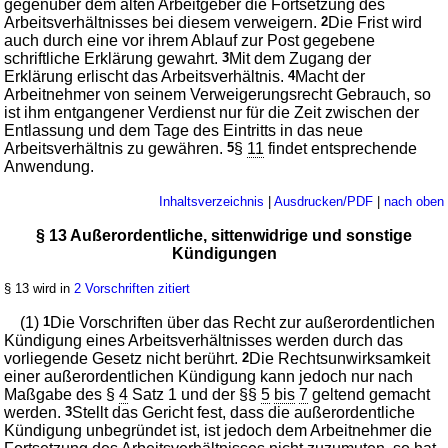
gegenüber dem alten Arbeitgeber die Fortsetzung des
Arbeitsverhältnisses bei diesem verweigern.
2
Die Frist wird
auch durch eine vor ihrem Ablauf zur Post gegebene
schriftliche Erklärung gewahrt.
3
Mit dem Zugang der
Erklärung erlischt das Arbeitsverhältnis.
4
Macht der
Arbeitnehmer von seinem Verweigerungsrecht Gebrauch, so
ist ihm entgangener Verdienst nur für die Zeit zwischen der
Entlassung und dem Tage des Eintritts in das neue
Arbeitsverhältnis zu gewähren.
5
§
11
findet entsprechende
Anwendung.
Inhaltsverzeichnis
|
Ausdrucken/PDF
|
nach oben
§ 13 Außerordentliche, sittenwidrige und sonstige
Kündigungen
§ 13 wird in
2 Vorschriften zitiert
(1)
1
Die Vorschriften über das Recht zur außerordentlichen
Kündigung eines Arbeitsverhältnisses werden durch das
vorliegende Gesetz nicht berührt.
2
Die Rechtsunwirksamkeit
einer außerordentlichen Kündigung kann jedoch nur nach
Maßgabe des §
4
Satz 1 und der §§
5
bis
7
geltend gemacht
werden.
3
Stellt das Gericht fest, dass die außerordentliche
Kündigung unbegründet ist, ist jedoch dem Arbeitnehmer die