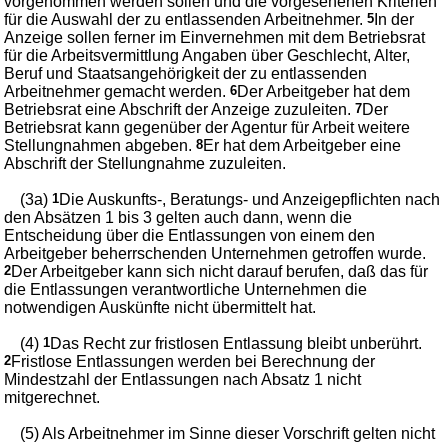
vorgenommen werden sollen und die vorgesehenen Kriterien
für die Auswahl der zu entlassenden Arbeitnehmer.
5
In der
Anzeige sollen ferner im Einvernehmen mit dem Betriebsrat
für die Arbeitsvermittlung Angaben über Geschlecht, Alter,
Beruf und Staatsangehörigkeit der zu entlassenden
Arbeitnehmer gemacht werden.
6
Der Arbeitgeber hat dem
Betriebsrat eine Abschrift der Anzeige zuzuleiten.
7
Der
Betriebsrat kann gegenüber der Agentur für Arbeit weitere
Stellungnahmen abgeben.
8
Er hat dem Arbeitgeber eine
Abschrift der Stellungnahme zuzuleiten.
(3a)
1
Die Auskunfts-, Beratungs- und Anzeigepflichten nach
den Absätzen 1 bis 3 gelten auch dann, wenn die
Entscheidung über die Entlassungen von einem den
Arbeitgeber beherrschenden Unternehmen getroffen wurde.
2
Der Arbeitgeber kann sich nicht darauf berufen, daß das für
die Entlassungen verantwortliche Unternehmen die
notwendigen Auskünfte nicht übermittelt hat.
(4)
1
Das Recht zur fristlosen Entlassung bleibt unberührt.
2
Fristlose Entlassungen werden bei Berechnung der
Mindestzahl der Entlassungen nach Absatz 1 nicht
mitgerechnet.
(5) Als Arbeitnehmer im Sinne dieser Vorschrift gelten nicht