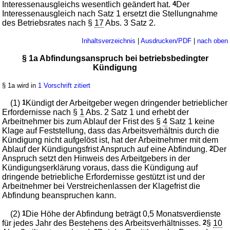
Interessenausgleichs wesentlich geändert hat.
4
Der
Interessenausgleich nach Satz 1 ersetzt die Stellungnahme
des Betriebsrates nach §
17
Abs. 3 Satz 2.
Inhaltsverzeichnis
|
Ausdrucken/PDF
|
nach oben
§ 1a Abfindungsanspruch bei betriebsbedingter
Kündigung
§ 1a wird in
1 Vorschrift zitiert
(1)
1
Kündigt der Arbeitgeber wegen dringender betrieblicher
Erfordernisse nach §
1
Abs. 2 Satz 1 und erhebt der
Arbeitnehmer bis zum Ablauf der Frist des §
4
Satz 1 keine
Klage auf Feststellung, dass das Arbeitsverhältnis durch die
Kündigung nicht aufgelöst ist, hat der Arbeitnehmer mit dem
Ablauf der Kündigungsfrist Anspruch auf eine Abfindung.
2
Der
Anspruch setzt den Hinweis des Arbeitgebers in der
Kündigungserklärung voraus, dass die Kündigung auf
dringende betriebliche Erfordernisse gestützt ist und der
Arbeitnehmer bei Verstreichenlassen der Klagefrist die
Abfindung beanspruchen kann.
(2)
1
Die Höhe der Abfindung beträgt 0,5 Monatsverdienste
für jedes Jahr des Bestehens des Arbeitsverhältnisses.
2
§
10