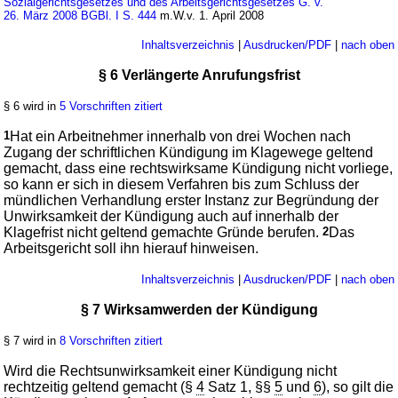
Sozialgerichtsgesetzes und des Arbeitsgerichtsgesetzes G. v.
26. März 2008 BGBl. I S. 444
m.W.v. 1. April 2008
Inhaltsverzeichnis
|
Ausdrucken/PDF
|
nach oben
§ 6 Verlängerte Anrufungsfrist
§ 6 wird in
5 Vorschriften zitiert
1
Hat ein Arbeitnehmer innerhalb von drei Wochen nach
Zugang der schriftlichen Kündigung im Klagewege geltend
gemacht, dass eine rechtswirksame Kündigung nicht vorliege,
so kann er sich in diesem Verfahren bis zum Schluss der
mündlichen Verhandlung erster Instanz zur Begründung der
Unwirksamkeit der Kündigung auch auf innerhalb der
Klagefrist nicht geltend gemachte Gründe berufen.
2
Das
Arbeitsgericht soll ihn hierauf hinweisen.
Inhaltsverzeichnis
|
Ausdrucken/PDF
|
nach oben
§ 7 Wirksamwerden der Kündigung
§ 7 wird in
8 Vorschriften zitiert
Wird die Rechtsunwirksamkeit einer Kündigung nicht
rechtzeitig geltend gemacht (§
4
Satz 1, §§
5
und
6
), so gilt die