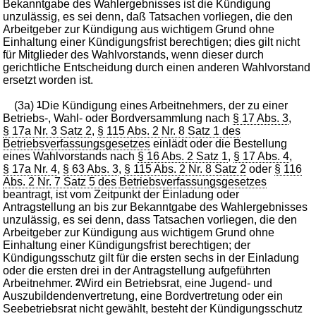
Bekanntgabe des Wahlergebnisses ist die Kündigung
unzulässig, es sei denn, daß Tatsachen vorliegen, die den
Arbeitgeber zur Kündigung aus wichtigem Grund ohne
Einhaltung einer Kündigungsfrist berechtigen; dies gilt nicht
für Mitglieder des Wahlvorstands, wenn dieser durch
gerichtliche Entscheidung durch einen anderen Wahlvorstand
ersetzt worden ist.
(3a)
1
Die Kündigung eines Arbeitnehmers, der zu einer
Betriebs-, Wahl- oder Bordversammlung nach
§ 17 Abs. 3
,
§ 17a Nr. 3 Satz 2
,
§ 115 Abs. 2 Nr. 8 Satz 1 des
Betriebsverfassungsgesetzes
einlädt oder die Bestellung
eines Wahlvorstands nach
§ 16 Abs. 2 Satz 1
,
§ 17 Abs. 4
,
§ 17a Nr. 4
,
§ 63 Abs. 3
,
§ 115 Abs. 2 Nr. 8 Satz 2
oder
§ 116
Abs. 2 Nr. 7 Satz 5 des Betriebsverfassungsgesetzes
beantragt, ist vom Zeitpunkt der Einladung oder
Antragstellung an bis zur Bekanntgabe des Wahlergebnisses
unzulässig, es sei denn, dass Tatsachen vorliegen, die den
Arbeitgeber zur Kündigung aus wichtigem Grund ohne
Einhaltung einer Kündigungsfrist berechtigen; der
Kündigungsschutz gilt für die ersten sechs in der Einladung
oder die ersten drei in der Antragstellung aufgeführten
Arbeitnehmer.
2
Wird ein Betriebsrat, eine Jugend- und
Auszubildendenvertretung, eine Bordvertretung oder ein
Seebetriebsrat nicht gewählt, besteht der Kündigungsschutz