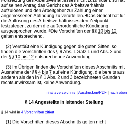
Fortsetzung des Arbeitsverhältnisses nicht zuzumuten, so hat
auf seinen Antrag das Gericht das Arbeitsverhältnis
aufzulösen und den Arbeitgeber zur Zahlung einer
angemessenen Abfindung zu verurteilen.
4
Das Gericht hat für
die Auflösung des Arbeitsverhältnisses den Zeitpunkt
festzulegen, zu dem die außerordentliche Kündigung
ausgesprochen wurde.
5
Die Vorschriften der §§
10
bis
12
gelten entsprechend.
(2) Verstößt eine Kündigung gegen die guten Sitten, so
finden die Vorschriften des §
9
Abs. 1 Satz 1 und Abs. 2 und
der §§
10
bis
12
entsprechende Anwendung.
(3) Im Übrigen finden die Vorschriften dieses Abschnitts mit
Ausnahme der §§
4
bis
7
auf eine Kündigung, die bereits aus
anderen als den in §
1
Abs. 2 und 3 bezeichneten Gründen
rechtsunwirksam ist, keine Anwendung.
Inhaltsverzeichnis
|
Ausdrucken/PDF
|
nach oben
§ 14 Angestellte in leitender Stellung
§ 14 wird in
4 Vorschriften zitiert
(1) Die Vorschriften dieses Abschnitts gelten nicht