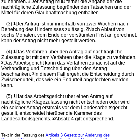
zu nehmen.
2
Der Antrag muß ferner die Angabe der die
nachträgliche Zulassung begründenden Tatsachen und der
Mittel für deren Glaubhaftmachung enthalten.
(3)
1
Der Antrag ist nur innerhalb von zwei Wochen nach
Behebung des Hindernisses zulässig.
2
Nach Ablauf von
sechs Monaten, vom Ende der versäumten Frist an gerechnet,
kann der Antrag nicht mehr gestellt werden.
(4)
1
Das Verfahren über den Antrag auf nachträgliche
Zulassung ist mit dem Verfahren über die Klage zu verbinden.
2
Das Arbeitsgericht kann das Verfahren zunächst auf die
Verhandlung und Entscheidung über den Antrag
beschränken.
3
In diesem Fall ergeht die Entscheidung durch
Zwischenurteil, das wie ein Endurteil angefochten werden
kann.
(5)
1
Hat das Arbeitsgericht über einen Antrag auf
nachträgliche Klagezulassung nicht entschieden oder wird
ein solcher Antrag erstmals vor dem Landesarbeitsgericht
gestellt, entscheidet hierüber die Kammer des
Landesarbeitsgerichts.
2
Absatz 4 gilt entsprechend.
Text in der Fassung des
Artikels 3 Gesetz zur Änderung des