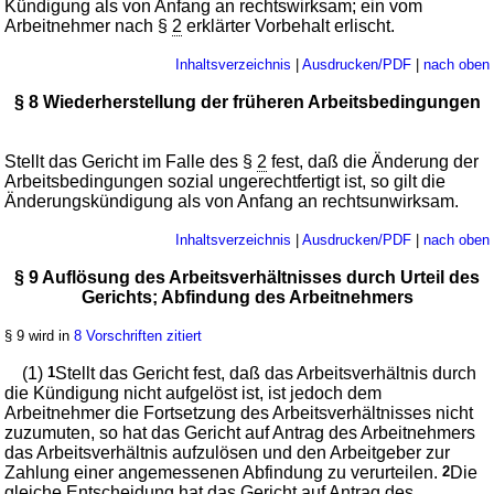
Kündigung als von Anfang an rechtswirksam; ein vom
Arbeitnehmer nach §
2
erklärter Vorbehalt erlischt.
Inhaltsverzeichnis
|
Ausdrucken/PDF
|
nach oben
§ 8 Wiederherstellung der früheren Arbeitsbedingungen
Stellt das Gericht im Falle des §
2
fest, daß die Änderung der
Arbeitsbedingungen sozial ungerechtfertigt ist, so gilt die
Änderungskündigung als von Anfang an rechtsunwirksam.
Inhaltsverzeichnis
|
Ausdrucken/PDF
|
nach oben
§ 9 Auflösung des Arbeitsverhältnisses durch Urteil des
Gerichts; Abfindung des Arbeitnehmers
§ 9 wird in
8 Vorschriften zitiert
(1)
1
Stellt das Gericht fest, daß das Arbeitsverhältnis durch
die Kündigung nicht aufgelöst ist, ist jedoch dem
Arbeitnehmer die Fortsetzung des Arbeitsverhältnisses nicht
zuzumuten, so hat das Gericht auf Antrag des Arbeitnehmers
das Arbeitsverhältnis aufzulösen und den Arbeitgeber zur
Zahlung einer angemessenen Abfindung zu verurteilen.
2
Die
gleiche Entscheidung hat das Gericht auf Antrag des