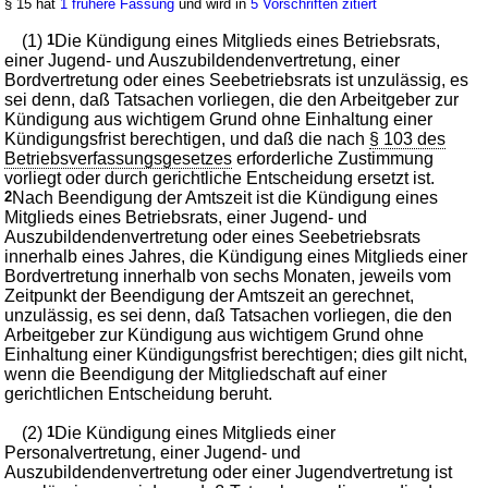
§ 15 hat
1 frühere Fassung
und wird in
5 Vorschriften zitiert
(1)
1
Die Kündigung eines Mitglieds eines Betriebsrats,
einer Jugend- und Auszubildendenvertretung, einer
Bordvertretung oder eines Seebetriebsrats ist unzulässig, es
sei denn, daß Tatsachen vorliegen, die den Arbeitgeber zur
Kündigung aus wichtigem Grund ohne Einhaltung einer
Kündigungsfrist berechtigen, und daß die nach
§ 103 des
Betriebsverfassungsgesetzes
erforderliche Zustimmung
vorliegt oder durch gerichtliche Entscheidung ersetzt ist.
2
Nach Beendigung der Amtszeit ist die Kündigung eines
Mitglieds eines Betriebsrats, einer Jugend- und
Auszubildendenvertretung oder eines Seebetriebsrats
innerhalb eines Jahres, die Kündigung eines Mitglieds einer
Bordvertretung innerhalb von sechs Monaten, jeweils vom
Zeitpunkt der Beendigung der Amtszeit an gerechnet,
unzulässig, es sei denn, daß Tatsachen vorliegen, die den
Arbeitgeber zur Kündigung aus wichtigem Grund ohne
Einhaltung einer Kündigungsfrist berechtigen; dies gilt nicht,
wenn die Beendigung der Mitgliedschaft auf einer
gerichtlichen Entscheidung beruht.
(2)
1
Die Kündigung eines Mitglieds einer
Personalvertretung, einer Jugend- und
Auszubildendenvertretung oder einer Jugendvertretung ist