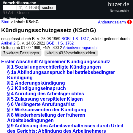
Vorschriftensuche
buzer.de
Normalansicht
§ / Art.
Gesetz
Volltextsuche
Start
>
Inhalt KSchG
Änderungsalarm
Kündigungsschutzgesetz (KSchG)
nur in KSchG
neugefasst durch B. v. 25.08.1969
BGBl. I S. 1317
; zuletzt geändert durch
Artikel 2
G. v. 14.06.2021
BGBl. I S. 1762
Geltung ab 01.09.1969; FNA: 800-2
Arbeitsvertragsrecht
7 weitere Fassungen
|
wird in 43 Vorschriften zitiert
Erster Abschnitt Allgemeiner Kündigungsschutz
§ 1 Sozial ungerechtfertigte Kündigungen
§ 1a Abfindungsanspruch bei betriebsbedingter
Kündigung
§ 2 Änderungskündigung
§ 3 Kündigungseinspruch
§ 4 Anrufung des Arbeitsgerichtes
§ 5 Zulassung verspäteter Klagen
§ 6 Verlängerte Anrufungsfrist
§ 7 Wirksamwerden der Kündigung
§ 8 Wiederherstellung der früheren
Arbeitsbedingungen
§ 9 Auflösung des Arbeitsverhältnisses durch Urteil
des Gerichts; Abfindung des Arbeitnehmers