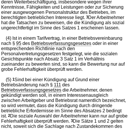
deren Weiterbeschäftigung, insbesondere wegen ihrer
Kenntnisse, Fähigkeiten und Leistungen oder zur Sicherung
einer ausgewogenen Personalstruktur des Betriebes, im
berechtigten betrieblichen Interesse liegt.
3
Der Arbeitnehmer
hat die Tatsachen zu beweisen, die die Kündigung als sozial
ungerechtfertigt im Sinne des Satzes 1 erscheinen lassen.
(4) Ist in einem Tarifvertrag, in einer Betriebsvereinbarung
nach §
95
des
Betriebsverfassungsgesetzes
oder in einer
entsprechenden Richtlinie nach den
Personalvertretungsgesetzen festgelegt, wie die sozialen
Gesichtspunkte nach Absatz 3 Satz 1 im Verhältnis
zueinander zu bewerten sind, so kann die Bewertung nur auf
grobe Fehlerhaftigkeit überprüft werden.
(5)
1
Sind bei einer Kündigung auf Grund einer
Betriebsänderung nach §
111
des
Betriebsverfassungsgesetzes
die Arbeitnehmer, denen
gekündigt werden soll, in einem Interessenausgleich
zwischen Arbeitgeber und Betriebsrat namentlich bezeichnet,
so wird vermutet, dass die Kündigung durch dringende
betriebliche Erfordernisse im Sinne des Absatzes 2 bedingt
ist.
2
Die soziale Auswahl der Arbeitnehmer kann nur auf grobe
Fehlerhaftigkeit überprüft werden.
3
Die Sätze 1 und 2 gelten
nicht, soweit sich die Sachlage nach Zustandekommen des