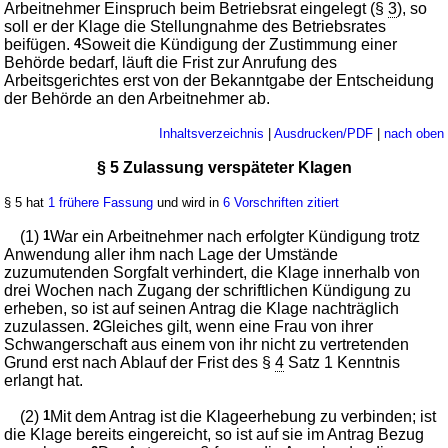
Arbeitnehmer Einspruch beim Betriebsrat eingelegt (§
3
), so
soll er der Klage die Stellungnahme des Betriebsrates
beifügen.
4
Soweit die Kündigung der Zustimmung einer
Behörde bedarf, läuft die Frist zur Anrufung des
Arbeitsgerichtes erst von der Bekanntgabe der Entscheidung
der Behörde an den Arbeitnehmer ab.
Inhaltsverzeichnis
|
Ausdrucken/PDF
|
nach oben
§ 5 Zulassung verspäteter Klagen
§ 5 hat
1 frühere Fassung
und wird in
6 Vorschriften zitiert
(1)
1
War ein Arbeitnehmer nach erfolgter Kündigung trotz
Anwendung aller ihm nach Lage der Umstände
zuzumutenden Sorgfalt verhindert, die Klage innerhalb von
drei Wochen nach Zugang der schriftlichen Kündigung zu
erheben, so ist auf seinen Antrag die Klage nachträglich
zuzulassen.
2
Gleiches gilt, wenn eine Frau von ihrer
Schwangerschaft aus einem von ihr nicht zu vertretenden
Grund erst nach Ablauf der Frist des §
4
Satz 1 Kenntnis
erlangt hat.
(2)
1
Mit dem Antrag ist die Klageerhebung zu verbinden; ist
die Klage bereits eingereicht, so ist auf sie im Antrag Bezug