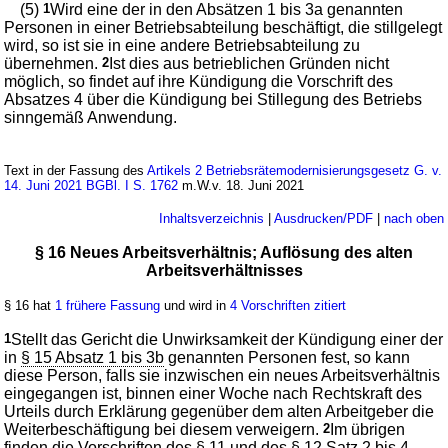
(5)
1
Wird eine der in den Absätzen 1 bis 3a genannten
Personen in einer Betriebsabteilung beschäftigt, die stillgelegt
wird, so ist sie in eine andere Betriebsabteilung zu
übernehmen.
2
Ist dies aus betrieblichen Gründen nicht
möglich, so findet auf ihre Kündigung die Vorschrift des
Absatzes 4 über die Kündigung bei Stillegung des Betriebs
sinngemäß Anwendung.
Text in der Fassung des
Artikels 2 Betriebsrätemodernisierungsgesetz G. v.
14. Juni 2021 BGBl. I S. 1762
m.W.v. 18. Juni 2021
Inhaltsverzeichnis
|
Ausdrucken/PDF
|
nach oben
§ 16 Neues Arbeitsverhältnis; Auflösung des alten
Arbeitsverhältnisses
§ 16 hat
1 frühere Fassung
und wird in
4 Vorschriften zitiert
1
Stellt das Gericht die Unwirksamkeit der Kündigung einer der
in
§ 15 Absatz 1 bis 3b
genannten Personen fest, so kann
diese Person, falls sie inzwischen ein neues Arbeitsverhältnis
eingegangen ist, binnen einer Woche nach Rechtskraft des
Urteils durch Erklärung gegenüber dem alten Arbeitgeber die
Weiterbeschäftigung bei diesem verweigern.
2
Im übrigen
finden die Vorschriften des
§ 11
und des
§ 12 Satz 2 bis 4