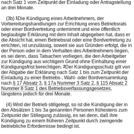
nach Satz 1 vom Zeitpunkt der Einladung oder Antragstellung
an drei Monate.
(3b)
1
Die Kündigung eines Arbeitnehmers, der
Vorbereitungshandlungen zur Errichtung eines Betriebsrats
oder einer Bordvertretung unternimmt und eine öffentlich
beglaubigte Erklärung mit dem Inhalt abgegeben hat, dass er
die Absicht hat, einen Betriebsrat oder eine Bordvertretung zu
errichten, ist unzulässig, soweit sie aus Gründen erfolgt, die in
der Person oder in dem Verhalten des Arbeitnehmers liegen,
es sei denn, dass Tatsachen vorliegen, die den Arbeitgeber
zur Kündigung aus wichtigem Grund ohne Einhaltung einer
Kündigungsfrist berechtigen.
2
Der Kündigungsschutz gilt von
der Abgabe der Erklärung nach Satz 1 bis zum Zeitpunkt der
Einladung zu einer Betriebs-, Wahl- oder Bordversammlung
nach
§ 17 Absatz 3
,
§ 17a Nummer 3 Satz 2
,
§ 115 Absatz 2
Nummer 8 Satz 1 des Betriebsverfassungsgesetzes
,
längstens jedoch für drei Monate.
(4) Wird der Betrieb stillgelegt, so ist die Kündigung der in
den Absätzen 1 bis 3a genannten Personen frühestens zum
Zeitpunkt der Stillegung zulässig, es sei denn, daß ihre
Kündigung zu einem früheren Zeitpunkt durch zwingende
betriebliche Erfordernisse bedingt ist.