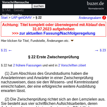
Vorschriftensuche
buzer.de
Normalansicht
§ / Art.
Gesetz
Volltextsuche
Start
>
LAP-gehDAAV
>
§ 22
Änderungsalarm
nur in LAP-gehDAAV
Achtung: Titel komplett oder überwiegend mit Ablauf des
31.07.2023 aufgehoben
>>>
zur aktuellen Fassung/Nachfolgeregelung
Hier klicken für
Titel, Fundstelle, Änderungen
etc.
§ 22 - Verordnung über die Laufbahn,
←
→
§ 21
§ 23
Ausbildung und Prüfung für den gehobenen
§ 22 Erste Zwischenprüfung
Auswärtigen Dienst (LAP-gehDAAV
k.a.Abk.
)
V. v. 08.07.2004
BGBl. I S. 1591
; aufgehoben durch
Artikel 5
V. v.
§ 22 hat
2 frühere Fassungen
und wird in
2 Vorschriften zitiert
18.03.2025
BGBl. 2025 I Nr. 92
Geltung ab 15.07.2004; FNA: 2030-7-6-5
Beamte
(1) Zum Abschluss des Grundstudiums haben die
11 weitere Fassungen
|
wird in 11 Vorschriften zitiert
Anwärterinnen und Anwärter in einer Zwischenprüfung
nachzuweisen, dass sie den Wissens- und Kenntnisstand
Kapitel 2 Prüfungen
erreicht haben, der eine erfolgreiche weitere Ausbildung
erwarten lässt.
(2) Die Zwischenprüfung richtet sich an den Lernzielen aus.
Sie besteht aus vier schriftlichen Aufsichtsarbeiten, deren