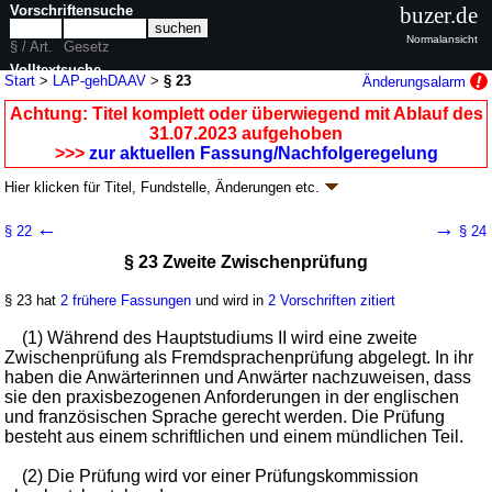
Vorschriftensuche
buzer.de
Normalansicht
§ / Art.
Gesetz
Volltextsuche
Start
>
LAP-gehDAAV
>
§ 23
Änderungsalarm
nur in LAP-gehDAAV
Achtung: Titel komplett oder überwiegend mit Ablauf des
31.07.2023 aufgehoben
>>>
zur aktuellen Fassung/Nachfolgeregelung
Hier klicken für
Titel, Fundstelle, Änderungen
etc.
§ 23 - Verordnung über die Laufbahn,
←
→
§ 22
§ 24
Ausbildung und Prüfung für den gehobenen
§ 23 Zweite Zwischenprüfung
Auswärtigen Dienst (LAP-gehDAAV
k.a.Abk.
)
V. v. 08.07.2004
BGBl. I S. 1591
; aufgehoben durch
Artikel 5
V. v.
§ 23 hat
2 frühere Fassungen
und wird in
2 Vorschriften zitiert
18.03.2025
BGBl. 2025 I Nr. 92
Geltung ab 15.07.2004; FNA: 2030-7-6-5
Beamte
(1) Während des Hauptstudiums II wird eine zweite
11 weitere Fassungen
|
wird in 11 Vorschriften zitiert
Zwischenprüfung als Fremdsprachenprüfung abgelegt. In ihr
haben die Anwärterinnen und Anwärter nachzuweisen, dass
Kapitel 2 Prüfungen
sie den praxisbezogenen Anforderungen in der englischen
und französischen Sprache gerecht werden. Die Prüfung
besteht aus einem schriftlichen und einem mündlichen Teil.
(2) Die Prüfung wird vor einer Prüfungskommission