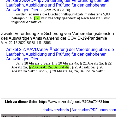
Artikel 2 AAVDAnpV Änderung der Verordnung über die
Laufbahn, Ausbildung und Prüfung für den gehobenen
Auswärtigen Dienst
(vom 25.03.2020)
... worden, so muss die Durchschnittspunktzahl mindestens 5,00
betragen." 14.
§ 23
wird wie folgt geändert: a) Nach Absatz 2 wird
folgender Absatz 2a ...
Zweite Verordnung zur Sicherung von Vorbereitungsdiensten
des Auswärtigen Amts während der COVID-19-Pandemie
V. v. 22.12.2022 BGBl. I S. 2893
Artikel 2 2. AAVDAnpV Änderung der Verordnung über die
Laufbahn, Ausbildung und Prüfung für den gehobenen
Auswärtigen Dienst
... 3a, § 18 Absatz 5 Satz 1, § 20 Absatz 4a, § 21 Absatz 2a, § 22
Absatz 2a,
§ 23 Absatz 2a, 3a und 4a
, § 25 Absatz 5a, § 28
Absatz 3a Satz 1 und 2, § 29 Absatz 1a, 2a, 3a und 7a Satz 1 ...
Link zu dieser Seite
: https://www.buzer.de/gesetz/5798/a79463.htm
Inhaltsverzeichnis
|
Ausdrucken/PDF
|
nach oben