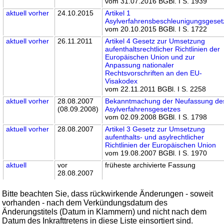
vom 31.07.2016 BGBl. I S. 1939
aktuell
vorher
24.10.2015
Artikel 1
Asylverfahrensbeschleunigungsgeset
vom 20.10.2015 BGBl. I S. 1722
aktuell
vorher
26.11.2011
Artikel 4 Gesetz zur Umsetzung
aufenthaltsrechtlicher Richtlinien der
Europäischen Union und zur
Anpassung nationaler
Rechtsvorschriften an den EU-
Visakodex
vom 22.11.2011 BGBl. I S. 2258
aktuell
vorher
28.08.2007
Bekanntmachung der Neufassung de
(08.09.2008)
Asylverfahrensgesetzes
vom 02.09.2008 BGBl. I S. 1798
aktuell
vorher
28.08.2007
Artikel 3 Gesetz zur Umsetzung
aufenthalts- und asylrechtlicher
Richtlinien der Europäischen Union
vom 19.08.2007 BGBl. I S. 1970
aktuell
vor
früheste archivierte Fassung
28.08.2007
Bitte beachten Sie, dass rückwirkende Änderungen - soweit
vorhanden - nach dem Verkündungsdatum des
Änderungstitels (Datum in Klammern) und nicht nach dem
Datum des Inkrafttretens in diese Liste einsortiert sind.