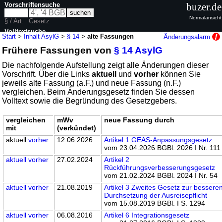
Vorschriftensuche
buzer.de
Normalansicht
§ / Art.
Gesetz
Volltextsuche
Start
>
Inhalt AsylG
>
§ 14
>
alte Fassungen
Änderungsalarm
Frühere Fassungen von
§ 14 AsylG
nur in AsylG
Die nachfolgende Aufstellung zeigt alle Änderungen dieser
Vorschrift. Über die Links
aktuell
und
vorher
können Sie
jeweils alte Fassung (a.F.) und neue Fassung (n.F.)
vergleichen. Beim Änderungsgesetz finden Sie dessen
Volltext sowie die Begründung des Gesetzgebers.
vergleichen
mWv
neue Fassung durch
mit
(verkündet)
aktuell
vorher
12.06.2026
Artikel 1 GEAS-Anpassungsgesetz
vom 23.04.2026 BGBl. 2026 I Nr. 111
aktuell
vorher
27.02.2024
Artikel 2
Rückführungsverbesserungsgesetz
vom 21.02.2024 BGBl. 2024 I Nr. 54
aktuell
vorher
21.08.2019
Artikel 3 Zweites Gesetz zur bessere
Durchsetzung der Ausreisepflicht
vom 15.08.2019 BGBl. I S. 1294
aktuell
vorher
06.08.2016
Artikel 6 Integrationsgesetz