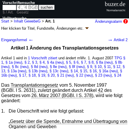
Vorschriftensuche
buzer.de
Normalansicht
§ / Art.
Gesetz
Volltextsuche
Start
>
Inhalt GewebeG
>
Art. 1
Änderungsalarm
Hier klicken für
Titel, Fundstelle, Änderungen
etc.
nur in GewebeG
Artikel 1 - Gewebegesetz (GewebeG
k.a.Abk.
)
←
→
Eingangsformel
Artikel 2
G. v. 20.07.2007
BGBl. I S. 1574
(
Nr. 35
); zuletzt geändert durch
Artikel 17
Artikel 1 Änderung des Transplantationsgesetzes
G. v. 09.08.2019
BGBl. I S. 1202
Geltung ab 01.08.2007; FNA: 212-2/1
Gesundheitswesen
Artikel 1 wird in
1 Vorschrift zitiert
und ändert mWv. 1. August 2007
TPG
§
8 Änderungen
|
Drucksachen / Entwurf / Begründung
|
1
,
§ 1a (neu)
,
§ 2
,
§ 3
,
§ 4
,
§ 4a (neu)
,
§ 5
,
§ 6
,
§ 7
,
§ 8
,
§ 8a (neu)
,
§ 8b
wird in 13 Vorschriften zitiert
(neu)
,
§ 8c (neu)
,
§ 8d (neu)
,
§ 8e (neu)
,
§ 8f (neu)
,
§ 9
,
§ 10
,
§ 11
,
§ 12
,
§
13
,
§ 13a (neu)
,
§ 13b (neu)
,
§ 13c (neu)
,
§ 14
,
§ 15
,
§ 16
,
§ 16a (neu)
,
§
16b (neu)
,
§ 17
,
§ 18
,
§ 19
,
§ 20
,
§ 21 (neu)
,
§ 22 (neu)
,
§ 23 (neu)
,
§ 24
Das
Transplantationsgesetz
vom 5. November 1997
(BGBl. I S. 2631), zuletzt geändert durch Artikel
42
des
Gesetzes vom
26. März 2007 (BGBl. I S. 378
), wird wie folgt
geändert:
1.
Die Überschrift wird wie folgt gefasst:
„
Gesetz über die Spende, Entnahme und Übertragung von
Organen
und Geweben