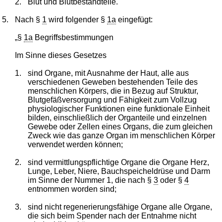
2.
Blut und Blutbestandteile."
5.
Nach §
1
wird folgender §
1a
eingefügt:
„§
1a
Begriffsbestimmungen
Im Sinne dieses Gesetzes
1.
sind Organe, mit Ausnahme der Haut, alle aus
verschiedenen Geweben bestehenden Teile des
menschlichen Körpers, die in Bezug auf Struktur,
Blutgefäßversorgung und Fähigkeit zum Vollzug
physiologischer Funktionen eine funktionale Einheit
bilden, einschließlich der Organteile und einzelnen
Gewebe oder Zellen eines Organs, die zum gleichen
Zweck wie das ganze Organ im menschlichen Körper
verwendet werden können;
2.
sind vermittlungspflichtige Organe die Organe Herz,
Lunge, Leber, Niere, Bauchspeicheldrüse und Darm
im Sinne der Nummer 1, die nach §
3
oder §
4
entnommen worden sind;
3.
sind nicht regenerierungsfähige Organe alle Organe,
die sich beim Spender nach der Entnahme nicht