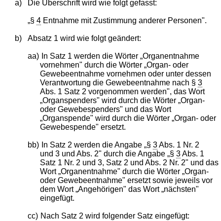
a)
Die Überschrift wird wie folgt gefasst:
„§
4
Entnahme mit Zustimmung anderer Personen".
b)
Absatz 1 wird wie folgt geändert:
aa)
In Satz 1 werden die Wörter „Organentnahme
vornehmen" durch die Wörter „Organ- oder
Gewebeentnahme vornehmen oder unter dessen
Verantwortung die Gewebeentnahme nach §
3
Abs. 1 Satz 2 vorgenommen werden", das Wort
„Organspenders" wird durch die Wörter „Organ-
oder Gewebespenders" und das Wort
„Organspende" wird durch die Wörter „Organ- oder
Gewebespende" ersetzt.
bb)
In Satz 2 werden die Angabe „§
3
Abs. 1 Nr. 2
und 3 und Abs. 2" durch die Angabe „§
3
Abs. 1
Satz 1 Nr. 2 und 3, Satz 2 und Abs. 2 Nr. 2" und das
Wort „Organentnahme" durch die Wörter „Organ-
oder Gewebeentnahme" ersetzt sowie jeweils vor
dem Wort „Angehörigen" das Wort „nächsten"
eingefügt.
cc)
Nach Satz 2 wird folgender Satz eingefügt: