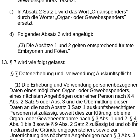
Gewebespenders" ersetzt.
c)
In Absatz 2 Satz 1 wird das Wort „Organspenders"
durch die Wörter „Organ- oder Gewebespenders"
ersetzt.
d)
Folgender Absatz 3 wird angefügt:
„(3) Die Absätze 1 und 2 gelten entsprechend für tote
Embryonen und Föten."
13.
§
7
wird wie folgt gefasst:
„§
7
Datenerhebung und -verwendung; Auskunftspflicht
(1) Die Erhebung und Verwendung personenbezogener
Daten eines möglichen Organ- oder Gewebespenders,
eines nächsten Angehörigen oder einer Person nach §
4
Abs. 2 Satz 5 oder Abs. 3 und die Übermittlung dieser
Daten an die nach Absatz 3 Satz 1 auskunftsberechtigten
Personen ist zulässig, soweit dies zur Klärung, ob eine
Organ- oder Gewebeentnahme nach §
3
Abs. 1 und 2, §
4
Abs. 1 bis 3 sowie §
9
Abs. 2 Satz 2 zulässig ist und ob ihr
medizinische Gründe entgegenstehen, sowie zur
Unterrichtung des nächsten Angehörigen nach §
3
Abs. 3