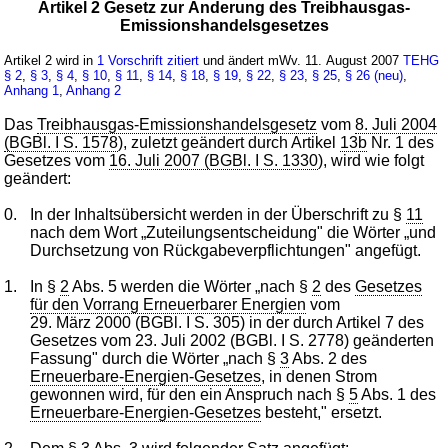
Artikel 2 Gesetz zur Änderung des Treibhausgas-
Emissionshandelsgesetzes
Artikel 2 wird in
1 Vorschrift zitiert
und ändert mWv. 11. August 2007
TEHG
§ 2
,
§ 3
,
§ 4
,
§ 10
,
§ 11
,
§ 14
,
§ 18
,
§ 19
,
§ 22
,
§ 23
,
§ 25
,
§ 26 (neu)
,
Anhang 1
,
Anhang 2
Das
Treibhausgas-Emissionshandelsgesetz
vom
8. Juli 2004
(BGBl. I S. 1578
), zuletzt geändert durch Artikel
13b
Nr. 1 des
Gesetzes vom
16. Juli 2007 (BGBl. I S. 1330
), wird wie folgt
geändert:
0.
In der Inhaltsübersicht werden in der Überschrift zu §
11
nach dem Wort „Zuteilungsentscheidung" die Wörter „und
Durchsetzung von Rückgabeverpflichtungen" angefügt.
1.
In §
2
Abs. 5 werden die Wörter „nach §
2
des
Gesetzes
für den Vorrang Erneuerbarer Energien
vom
29. März 2000 (BGBl. I S. 305) in der durch Artikel 7 des
Gesetzes vom 23. Juli 2002 (BGBl. I S. 2778) geänderten
Fassung" durch die Wörter „nach §
3
Abs. 2 des
Erneuerbare-Energien-Gesetzes
, in denen Strom
gewonnen wird, für den ein Anspruch nach §
5
Abs. 1 des
Erneuerbare-Energien-Gesetzes
besteht," ersetzt.