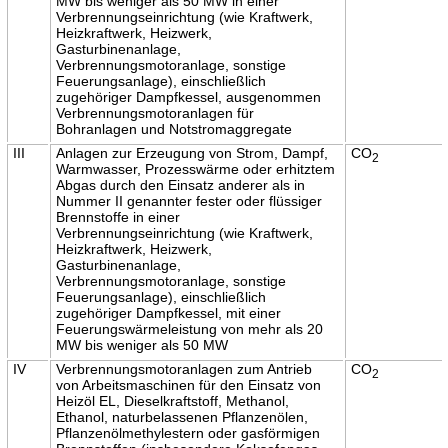
MW bis weniger als 50 MW in einer
Verbrennungseinrichtung (wie Kraftwerk,
Heizkraftwerk, Heizwerk,
Gasturbinenanlage,
Verbrennungsmotoranlage, sonstige
Feuerungsanlage), einschließlich
zugehöriger Dampfkessel, ausgenommen
Verbrennungsmotoranlagen für
Bohranlagen und Notstromaggregate
III
Anlagen zur Erzeugung von Strom, Dampf,
CO
2
Warmwasser, Prozesswärme oder erhitztem
Abgas durch den Einsatz anderer als in
Nummer II genannter fester oder flüssiger
Brennstoffe in einer
Verbrennungseinrichtung (wie Kraftwerk,
Heizkraftwerk, Heizwerk,
Gasturbinenanlage,
Verbrennungsmotoranlage, sonstige
Feuerungsanlage), einschließlich
zugehöriger Dampfkessel, mit einer
Feuerungswärmeleistung von mehr als 20
MW bis weniger als 50 MW
IV
Verbrennungsmotoranlagen zum Antrieb
CO
2
von Arbeitsmaschinen für den Einsatz von
Heizöl EL, Dieselkraftstoff, Methanol,
Ethanol, naturbelassenen Pflanzenölen,
Pflanzenölmethylestern oder gasförmigen