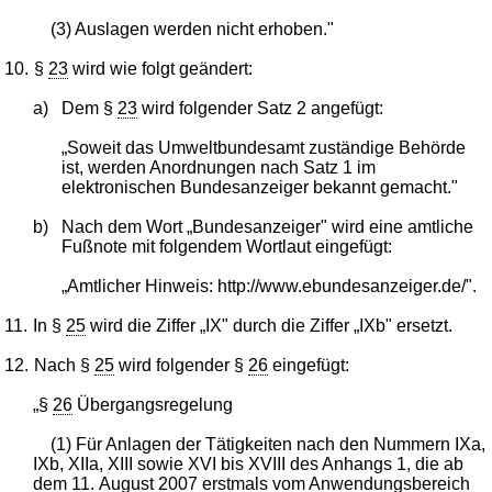
(3) Auslagen werden nicht erhoben."
10.
§
23
wird wie folgt geändert:
a)
Dem §
23
wird folgender Satz 2 angefügt:
„Soweit das Umweltbundesamt zuständige Behörde
ist, werden Anordnungen nach Satz 1 im
elektronischen Bundesanzeiger bekannt gemacht."
b)
Nach dem Wort „Bundesanzeiger" wird eine amtliche
Fußnote mit folgendem Wortlaut eingefügt:
„Amtlicher Hinweis: http://www.ebundesanzeiger.de/".
11.
In §
25
wird die Ziffer „IX" durch die Ziffer „IXb" ersetzt.
12.
Nach §
25
wird folgender §
26
eingefügt:
„§
26
Übergangsregelung
(1) Für Anlagen der Tätigkeiten nach den Nummern IXa,
IXb, XIIa, XIII sowie XVI bis XVIII des Anhangs 1, die ab
dem 11. August 2007 erstmals vom Anwendungsbereich