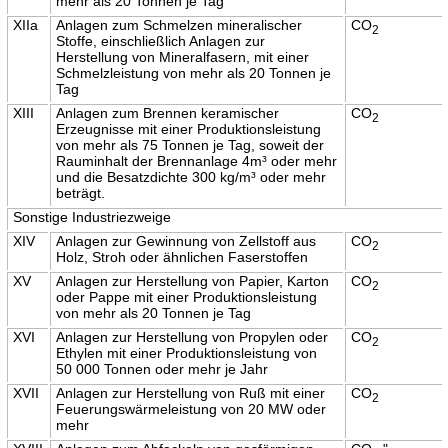
mehr als 20 Tonnen je Tag
XIIa
Anlagen zum Schmelzen mineralischer
CO
2
Stoffe, einschließlich Anlagen zur
Herstellung von Mineralfasern, mit einer
Schmelzleistung von mehr als 20 Tonnen je
Tag
XIII
Anlagen zum Brennen keramischer
CO
2
Erzeugnisse mit einer Produktionsleistung
von mehr als 75 Tonnen je Tag, soweit der
Rauminhalt der Brennanlage 4m³ oder mehr
und die Besatzdichte 300 kg/m³ oder mehr
beträgt.
Sonstige Industriezweige
XIV
Anlagen zur Gewinnung von Zellstoff aus
CO
2
Holz, Stroh oder ähnlichen Faserstoffen
XV
Anlagen zur Herstellung von Papier, Karton
CO
2
oder Pappe mit einer Produktionsleistung
von mehr als 20 Tonnen je Tag
XVI
Anlagen zur Herstellung von Propylen oder
CO
2
Ethylen mit einer Produktionsleistung von
50 000 Tonnen oder mehr je Jahr
XVII
Anlagen zur Herstellung von Ruß mit einer
CO
2
Feuerungswärmeleistung von 20 MW oder
mehr