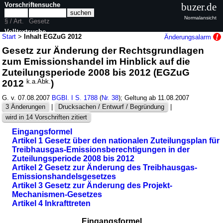
Vorschriftensuche
buzer.de
Normalansicht
§ / Art.
Gesetz
Volltextsuche
Start
>
Inhalt EGZuG 2012
Änderungsalarm
Gesetz zur Änderung der Rechtsgrundlagen
nur in EGZuG 2012
zum Emissionshandel im Hinblick auf die
Zuteilungsperiode 2008 bis 2012 (EGZuG
2012
k.a.Abk.
)
G. v. 07.08.2007
BGBl. I S. 1788
(
Nr. 38
); Geltung ab 11.08.2007
3 Änderungen
|
Drucksachen / Entwurf / Begründung
|
wird in 14 Vorschriften zitiert
Eingangsformel
Artikel 1 Gesetz über den nationalen Zuteilungsplan für
Treibhausgas-Emissionsberechtigungen in der
Zuteilungsperiode 2008 bis 2012
Artikel 2 Gesetz zur Änderung des Treibhausgas-
Emissionshandelsgesetzes
Artikel 3 Gesetz zur Änderung des Projekt-
Mechanismen-Gesetzes
Artikel 4 Inkrafttreten
Eingangsformel