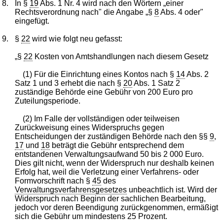
8.
In §
19
Abs. 1 Nr. 4 wird nach den Wörtern „einer
Rechtsverordnung nach" die Angabe „§
8
Abs. 4 oder"
eingefügt.
9.
§
22
wird wie folgt neu gefasst:
„§
22
Kosten von Amtshandlungen nach diesem Gesetz
(1) Für die Einrichtung eines Kontos nach §
14
Abs. 2
Satz 1 und 3 erhebt die nach §
20
Abs. 1 Satz 2
zuständige Behörde eine Gebühr von 200 Euro pro
Zuteilungsperiode.
(2) Im Falle der vollständigen oder teilweisen
Zurückweisung eines Widerspruchs gegen
Entscheidungen der zuständigen Behörde nach den §§
9
,
17
und
18
beträgt die Gebühr entsprechend dem
entstandenen Verwaltungsaufwand 50 bis 2 000 Euro.
Dies gilt nicht, wenn der Widerspruch nur deshalb keinen
Erfolg hat, weil die Verletzung einer Verfahrens- oder
Formvorschrift nach §
45
des
Verwaltungsverfahrensgesetzes
unbeachtlich ist. Wird der
Widerspruch nach Beginn der sachlichen Bearbeitung,
jedoch vor deren Beendigung zurückgenommen, ermäßigt
sich die Gebühr um mindestens 25 Prozent.