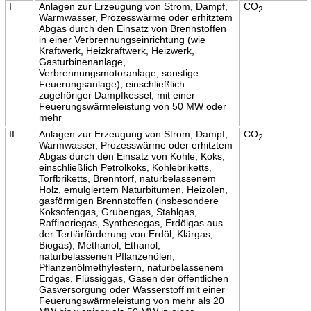
I
Anlagen zur Erzeugung von Strom, Dampf,
CO
2
Warmwasser, Prozesswärme oder erhitztem
Abgas durch den Einsatz von Brennstoffen
in einer Verbrennungseinrichtung (wie
Kraftwerk, Heizkraftwerk, Heizwerk,
Gasturbinenanlage,
Verbrennungsmotoranlage, sonstige
Feuerungsanlage), einschließlich
zugehöriger Dampfkessel, mit einer
Feuerungswärmeleistung von 50 MW oder
mehr
II
Anlagen zur Erzeugung von Strom, Dampf,
CO
2
Warmwasser, Prozesswärme oder erhitztem
Abgas durch den Einsatz von Kohle, Koks,
einschließlich Petrolkoks, Kohlebriketts,
Torfbriketts, Brenntorf, naturbelassenem
Holz, emulgiertem Naturbitumen, Heizölen,
gasförmigen Brennstoffen (insbesondere
Koksofengas, Grubengas, Stahlgas,
Raffineriegas, Synthesegas, Erdölgas aus
der Tertiärförderung von Erdöl, Klärgas,
Biogas), Methanol, Ethanol,
naturbelassenen Pflanzenölen,
Pflanzenölmethylestern, naturbelassenem
Erdgas, Flüssiggas, Gasen der öffentlichen
Gasversorgung oder Wasserstoff mit einer
Feuerungswärmeleistung von mehr als 20