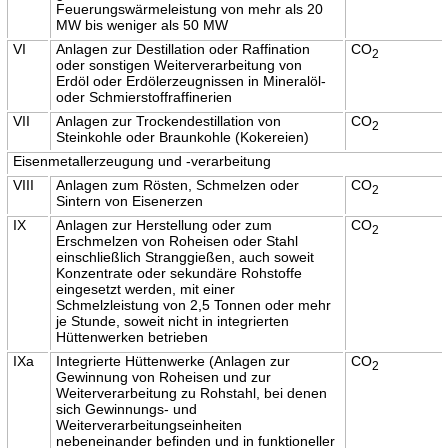
Feuerungswärmeleistung von mehr als 20
MW bis weniger als 50 MW
VI
Anlagen zur Destillation oder Raffination
CO
2
oder sonstigen Weiterverarbeitung von
Erdöl oder Erdölerzeugnissen in Mineralöl-
oder Schmierstoffraffinerien
VII
Anlagen zur Trockendestillation von
CO
2
Steinkohle oder Braunkohle (Kokereien)
Eisenmetallerzeugung und -verarbeitung
VIII
Anlagen zum Rösten, Schmelzen oder
CO
2
Sintern von Eisenerzen
IX
Anlagen zur Herstellung oder zum
CO
2
Erschmelzen von Roheisen oder Stahl
einschließlich Stranggießen, auch soweit
Konzentrate oder sekundäre Rohstoffe
eingesetzt werden, mit einer
Schmelzleistung von 2,5 Tonnen oder mehr
je Stunde, soweit nicht in integrierten
Hüttenwerken betrieben
IXa
Integrierte Hüttenwerke (Anlagen zur
CO
2
Gewinnung von Roheisen und zur
Weiterverarbeitung zu Rohstahl, bei denen
sich Gewinnungs- und
Weiterverarbeitungseinheiten
nebeneinander befinden und in funktioneller