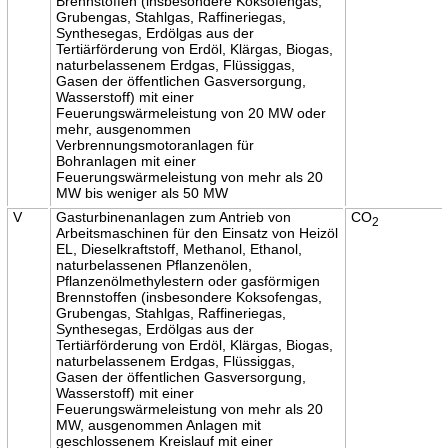
Brennstoffen (insbesondere Koksofengas,
Grubengas, Stahlgas, Raffineriegas,
Synthesegas, Erdölgas aus der
Tertiärförderung von Erdöl, Klärgas, Biogas,
naturbelassenem Erdgas, Flüssiggas,
Gasen der öffentlichen Gasversorgung,
Wasserstoff) mit einer
Feuerungswärmeleistung von 20 MW oder
mehr, ausgenommen
Verbrennungsmotoranlagen für
Bohranlagen mit einer
Feuerungswärmeleistung von mehr als 20
MW bis weniger als 50 MW
V
Gasturbinenanlagen zum Antrieb von
CO
2
Arbeitsmaschinen für den Einsatz von Heizöl
EL, Dieselkraftstoff, Methanol, Ethanol,
naturbelassenen Pflanzenölen,
Pflanzenölmethylestern oder gasförmigen
Brennstoffen (insbesondere Koksofengas,
Grubengas, Stahlgas, Raffineriegas,
Synthesegas, Erdölgas aus der
Tertiärförderung von Erdöl, Klärgas, Biogas,
naturbelassenem Erdgas, Flüssiggas,
Gasen der öffentlichen Gasversorgung,
Wasserstoff) mit einer
Feuerungswärmeleistung von mehr als 20
MW, ausgenommen Anlagen mit
geschlossenem Kreislauf mit einer