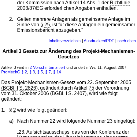
der Kommission nach Artikel 14 Abs. 1 der
Richtlinie
2003/87/EG
erforderlichen Angaben enthalten.
2.
Gelten mehrere Anlagen als gemeinsame Anlage im
Sinne von §
25
, ist für diese Anlagen ein gemeinsamer
Emissionsbericht abzugeben."
Inhaltsverzeichnis
|
Ausdrucken/PDF
|
nach oben
Artikel 3 Gesetz zur Änderung des Projekt-Mechanismen-
Gesetzes
Artikel 3 wird in
2 Vorschriften zitiert
und ändert mWv. 11. August 2007
ProMechG
§ 2
,
§ 3
,
§ 5
,
§ 7
,
§ 14
Das
Projekt-Mechanismen-Gesetz
vom
22. September 2005
(BGBl. I S. 2826
), geändert durch Artikel
75
der Verordnung
vom
31. Oktober 2006 (BGBl. I S. 2407
), wird wie folgt
geändert:
1.
§
2
wird wie folgt geändert:
a)
Nach Nummer 22 wird folgende Nummer 23 eingefügt:
„23. Aufsichtsausschuss: das von der Konferenz der