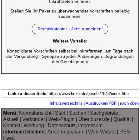
Inkrafttreten erinnert.
Stellen Sie Ihr Paket zu überwachender Vorschriften beliebig
zusammen.
Rechtskataster - Jetzt anmelden!
Weitere Vorteile:
Konsolidierte Vorschriften selbst bei Inkrafttreten "am Tage nach
der Verkündung", Synopse zu jeder Änderungen, Begründungen
des Gesetzgebers
Link zu dieser Seite
: https://www.buzer.de/gesetz/7848/index.htm
Inhaltsverzeichnis
|
Ausdrucken/PDF
|
nach oben
Menü:
Normalansicht
|
Start
|
Suchen
|
Sachgebiete
|
Aktuell
|
Verkündet
|
Web-Plugin
|
Über buzer.de
|
Qualität
|
Kontakt
|
Werbung
|
Datenschutz, Impressum
informiert bleiben:
Änderungsalarm
|
Web-Widget
|
RSS-
Feed