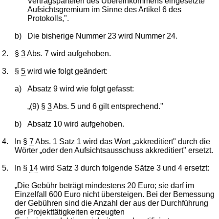
Vertragsparteien des Übereinkommens eingesetzte
Aufsichtsgremium im Sinne des Artikel 6 des
Protokolls,".
b)
Die bisherige Nummer 23 wird Nummer 24.
2.
§
3
Abs. 7 wird aufgehoben.
3.
§
5
wird wie folgt geändert:
a)
Absatz 9 wird wie folgt gefasst:
„(9) §
3
Abs. 5 und 6 gilt entsprechend."
b)
Absatz 10 wird aufgehoben.
4.
In §
7
Abs. 1 Satz 1 wird das Wort „akkreditiert" durch die
Wörter „oder den Aufsichtsausschuss akkreditiert" ersetzt.
5.
In §
14
wird Satz 3 durch folgende Sätze 3 und 4 ersetzt:
„Die Gebühr beträgt mindestens 20 Euro; sie darf im
Einzelfall 600 Euro nicht übersteigen. Bei der Bemessung
der Gebühren sind die Anzahl der aus der Durchführung
der Projekttätigkeiten erzeugten