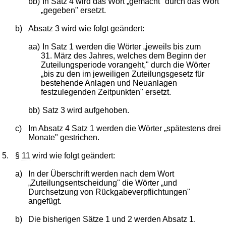
bb)
In Satz 4 wird das Wort „gemacht" durch das Wort
„gegeben" ersetzt.
b)
Absatz 3 wird wie folgt geändert:
aa)
In Satz 1 werden die Wörter „jeweils bis zum
31. März des Jahres, welches dem Beginn der
Zuteilungsperiode vorangeht," durch die Wörter
„bis zu den im jeweiligen Zuteilungsgesetz für
bestehende Anlagen und Neuanlagen
festzulegenden Zeitpunkten" ersetzt.
bb)
Satz 3 wird aufgehoben.
c)
Im Absatz 4 Satz 1 werden die Wörter „spätestens drei
Monate" gestrichen.
5.
§
11
wird wie folgt geändert:
a)
In der Überschrift werden nach dem Wort
„Zuteilungsentscheidung" die Wörter „und
Durchsetzung von Rückgabeverpflichtungen"
angefügt.
b)
Die bisherigen Sätze 1 und 2 werden Absatz 1.