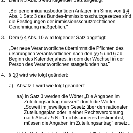
2.
Dem §
3
Abs. 3 wird folgender Satz angefügt:
„Bei genehmigungsbedürftigen Anlagen im Sinne von §
4
Abs. 1 Satz 3 des
Bundes-Immissionsschutzgesetzes
sind
die Festlegungen der immissionsschutzrechtlichen
Genehmigung maßgeblich."
3.
Dem §
4
Abs. 10 wird folgender Satz angefügt:
„Der neue Verantwortliche übernimmt die Pflichten des
ursprünglich Verantwortlichen nach den §§
5
und
6
ab
Beginn des Kalenderjahres, in dem der Wechsel in der
Person des Verantwortlichen stattgefunden hat."
4.
§
10
wird wie folgt geändert:
a)
Absatz 1 wird wie folgt geändert:
aa)
In Satz 3 werden die Wörter „Die Angaben im
Zuteilungsantrag müssen" durch die Wörter
„Soweit im jeweiligen Gesetz über den nationalen
Zuteilungsplan oder in einer Rechtsverordnung
nach Absatz 5 Nr. 1 nichts anderes bestimmt ist,
müssen die Angaben im Zuteilungsantrag" ersetzt.