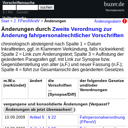
Vorschriftensuche
buzer.de
Normalansicht
§ / Art.
Gesetz
Volltextsuche
Start
>
2. FPersRÄndV
>
Änderungen
Änderungsalarm
Änderungen durch
Zweite Verordnung zur
nur in 2. FPersRÄndV
Änderung fahrpersonalrechtlicher Vorschriften
chronologisch absteigend nach Spalte 1 = Datum
Inkrafttreten, ggf. in Klammern Verkündung, falls rückwirkend;
Spalte 2 = Link zum Änderungstext; Spalte 3 = Auflistung der
geänderten Paragrafen ggf. mit Link zur Synopse bzw.
Gegenüberstellung von alter (a.F.) und neuer Fassung (n.F.);
Spalte 4 = führt zur Gesamtansicht des geänderten Gesetzes
m.W.v.
ändert
die
der folgenden Gesetze
(verkündet)
Vorschriften
und/oder
...
Verordnungen
(Synopse/Diff)
vergangene und konsolidierte Änderungen (Verpasst?
Änderungen ab jetzt überwachen!
)
10.09.2009
Artikel 5
§ 22
Fahrpersonalverordnung
(FPersV)