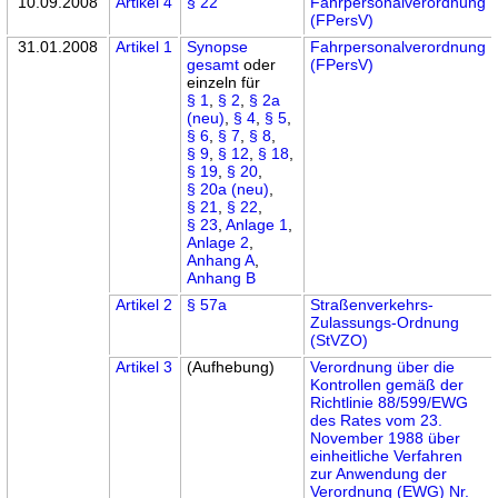
10.09.2008
Artikel 4
§ 22
Fahrpersonalverordnung
(FPersV)
31.01.2008
Artikel 1
Synopse
Fahrpersonalverordnung
gesamt
oder
(FPersV)
einzeln für
§ 1
,
§ 2
,
§ 2a
(neu)
,
§ 4
,
§ 5
,
§ 6
,
§ 7
,
§ 8
,
§ 9
,
§ 12
,
§ 18
,
§ 19
,
§ 20
,
§ 20a (neu)
,
§ 21
,
§ 22
,
§ 23
,
Anlage 1
,
Anlage 2
,
Anhang A
,
Anhang B
Artikel 2
§ 57a
Straßenverkehrs-
Zulassungs-Ordnung
(StVZO)
Artikel 3
(Aufhebung)
Verordnung über die
Kontrollen gemäß der
Richtlinie 88/599/EWG
des Rates vom 23.
November 1988 über
einheitliche Verfahren
zur Anwendung der
Verordnung (EWG) Nr.