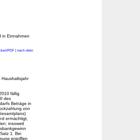
rd in Einnahmen
cken/PDF
|
nach oben
 Haushaltsjahr
010 fällig
II des
arfs Beträge in
ückzahlung von
 Gesamtplans)
rd ermächtigt,
en; insoweit
desbankgewinn
Satz 1. Bei
dnung
ergriffen