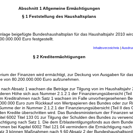
Abschnitt 1 Allgemeine Ermächtigungen
§ 1 Feststellung des Haushaltsplans
nlage beigefügte Bundeshaushaltsplan für das Haushaltsjahr 2010 wi
0.000.000 Euro festgestellt.
Inhaltsverzeichnis
|
Ausdru
§ 2 Kreditermächtigungen
rium der Finanzen wird ermächtigt, zur Deckung von Ausgaben für das
öhe von 80.200.000.000 Euro aufzunehmen.
nach Absatz 1 wachsen die Beträge zur Tilgung von im Haushaltsjahr 2
deren Höhe sich aus Nummer 2.1.2.1 der Finanzierungsübersicht (Teil 
em Kreditrahmen nach Satz 1 wachsen im Falle unvorhergesehenen Bed
.000.000 Euro zum Rückkauf von Wertpapieren des Bundes oder zur R
 Summe der in Nummer 2.1.2.1 der Finanzierungsübersicht (Teil II des
den Kredite überschritten wird. Das Bundesministerium der Finanzen wi
el 6002 Titel 133 01 zur Tilgung der Schulden des Bundes zu verwend
mächtigung nach Satz 1. Die dem Erblastentilgungsfonds aus dem Bun
men bei Kapitel 6002 Titel 121 04 vermindern die Ermächtigung nach 
atz 3 können Maßnahmen nach §
60
Absatz 2 der
Bundeshaushaltsor