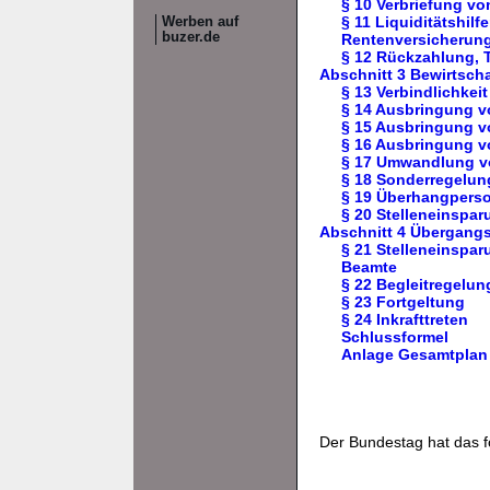
§ 10 Verbriefung vo
§ 11 Liquiditätshil
Werben auf
buzer.de
Rentenversicherun
§ 12 Rückzahlung, 
Abschnitt 3 Bewirtscha
§ 13 Verbindlichkei
§ 14 Ausbringung vo
§ 15 Ausbringung vo
§ 16 Ausbringung v
§ 17 Umwandlung vo
§ 18 Sonderregelun
§ 19 Überhangpers
§ 20 Stelleneinspar
Abschnitt 4 Übergangs
§ 21 Stelleneinspa
Beamte
§ 22 Begleitregel
§ 23 Fortgeltung
§ 24 Inkrafttreten
Schlussformel
Anlage Gesamtplan
Der Bundestag hat das 