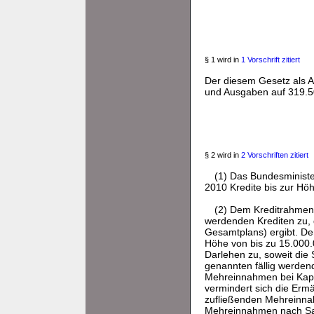
§ 1 wird in
1 Vorschrift zitiert
Der diesem Gesetz als A
und Ausgaben auf 319.50
§ 2 wird in
2 Vorschriften zitiert
(1) Das Bundesministe
2010 Kredite bis zur H
(2) Dem Kreditrahmen 
werdenden Krediten zu, 
Gesamtplans) ergibt. D
Höhe von bis zu 15.000
Darlehen zu, soweit die
genannten fällig werden
Mehreinnahmen bei Kapit
vermindert sich die Er
zufließenden Mehreinnah
Mehreinnahmen nach S