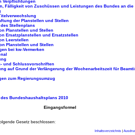
n Verpflichtungen
fen, Fälligkeit von Zuschüssen und Leistungen des Bundes an die
g
Titelverwechslung
ftung der Planstellen und Stellen
t des Stellenplans
n Planstellen und Stellen
n Ersatzplanstellen und Ersatzstellen
on Leerstellen
n Planstellen und Stellen
gen bei kw-Vermerken
onal
ung
- und Schlussvorschriften
rung auf Grund der Verlängerung der Wochenarbeitszeit für Beamt
ungen zum Regierungsumzug
 des Bundeshaushaltsplans 2010
Eingangsformel
folgende Gesetz beschlossen:
Inhaltsverzeichnis
|
Ausdru