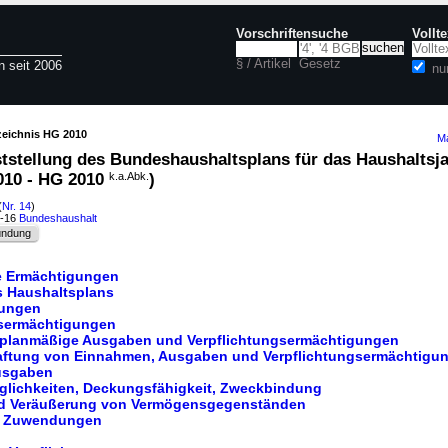
Vorschriftensuche
Vollt
§ / Artikel
Gesetz
n seit 2006
nu
zeichnis HG 2010
Ma
ststellung des Bundeshaushaltsplans für das Haushaltsj
010 - HG 2010
k.a.Abk.
)
(
Nr. 14
)
3-16
Bundeshaushalt
ündung
ne Ermächtigungen
s Haushaltsplans
gungen
gsermächtigungen
rplanmäßige Ausgaben und Verpflichtungsermächtigungen
haftung von Einnahmen, Ausgaben und Verpflichtungsermächtigu
Ausgaben
glichkeiten, Deckungsfähigkeit, Zweckbindung
nd Veräußerung von Vermögensgegenständen
on Zuwendungen