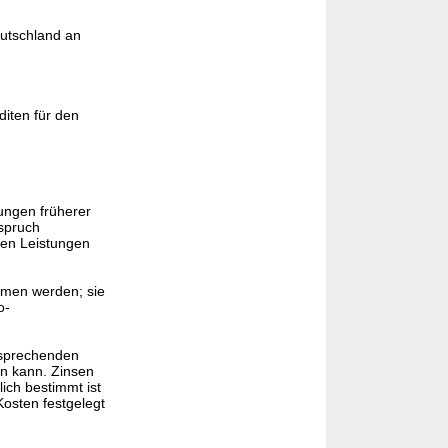
utschland an
diten für den
ungen früherer
spruch
ten Leistungen
mmen werden; sie
o-
ntsprechenden
n kann. Zinsen
ich bestimmt ist
osten festgelegt