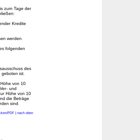
bis zum Tage der
ließen:
ender Kredite
sen werden.
es folgenden
tsausschuss des
geboten ist.
r Höhe von 10
 Ver- und
zur Höhe von 10
nd die Beträge
den sind.
cken/PDF
|
nach oben