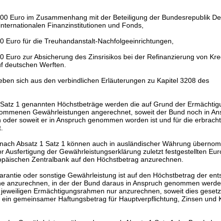
000 Euro im Zusammenhang mit der Beteiligung der Bundesrepublik De
nternationalen Finanzinstitutionen und Fonds,
0 Euro für die Treuhandanstalt-Nachfolgeeinrichtungen,
0 Euro zur Absicherung des Zinsrisikos bei der Refinanzierung von Kre
uf deutschen Werften.
eben sich aus den verbindlichen Erläuterungen zu Kapitel 3208 des
 1 Satz 1 genannten Höchstbeträge werden die auf Grund der Ermächtig
ommenen Gewährleistungen angerechnet, soweit der Bund noch in An
der soweit er in Anspruch genommen worden ist und für die erbrach
.
 nach Absatz 1 Satz 1 können auch in ausländischer Währung überno
or Ausfertigung der Gewährleistungserklärung zuletzt festgestellten Eur
opäischen Zentralbank auf den Höchstbetrag anzurechnen.
Garantie oder sonstige Gewährleistung ist auf den Höchstbetrag der e
he anzurechnen, in der der Bund daraus in Anspruch genommen werde
 jeweiligen Ermächtigungsrahmen nur anzurechnen, soweit dies gesetzl
ein gemeinsamer Haftungsbetrag für Hauptverpflichtung, Zinsen und K