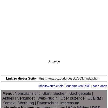
Anzeige
Link zu dieser Seite
: https://www.buzer.de/gesetz/5937/index.htm
Inhaltsverzeichnis
|
Ausdrucken/PDF
|
nach oben
Menü:
Normalansicht
|
Start
|
Suchen
|
Sachgebiete
|
Aktuell
|
Verkündet
|
Web-Plugin
|
Über buzer.de
|
Qualität
|
Kontakt
|
Werbung
|
Datenschutz, Impressum
informiert bleiben:
Änderungsalarm
|
Web-Widget
|
RSS-