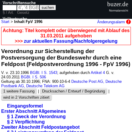
Vorschriftensuche
buzer.de
Normalansicht
§ / Art.
Gesetz
Volltextsuche
Start
>
Inhalt FpV 1996
Änderungsalarm
nur in FpV 1996
Achtung: Titel komplett oder überwiegend mit Ablauf des
31.03.2011 aufgehoben
>>>
zur aktuellen Fassung/Nachfolgeregelung
Verordnung zur Sicherstellung der
Postversorgung der Bundeswehr durch eine
Feldpost (Feldpostverordnung 1996 - FpV 1996)
V. v. 23.10.1996
BGBl. I S. 1543
; aufgehoben durch
Artikel 4
G. v.
24.03.2011
BGBl. I S. 506
Geltung ab 30.10.1996; FNA: 900-10-6-4
Deutsche Post AG, Deutsche
Postbank AG, Deutsche Telekom AG
1 weitere Fassung
|
Drucksachen / Entwurf / Begründung
|
wird in 2 Vorschriften zitiert
Eingangsformel
Erster Abschnitt Allgemeines
§ 1 Zweck der Verordnung
§ 2 Verpflichtung
Zweiter Abschnitt Feldpostangebot