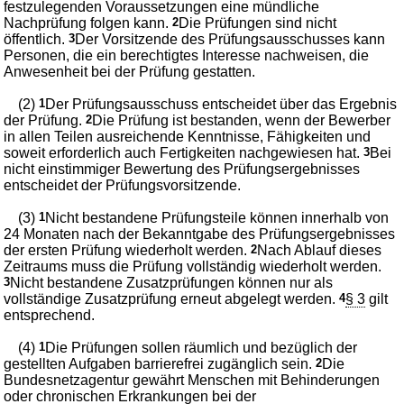
festzulegenden Voraussetzungen eine mündliche
Nachprüfung folgen kann.
2
Die Prüfungen sind nicht
öffentlich.
3
Der Vorsitzende des Prüfungsausschusses kann
Personen, die ein berechtigtes Interesse nachweisen, die
Anwesenheit bei der Prüfung gestatten.
(2)
1
Der Prüfungsausschuss entscheidet über das Ergebnis
der Prüfung.
2
Die Prüfung ist bestanden, wenn der Bewerber
in allen Teilen ausreichende Kenntnisse, Fähigkeiten und
soweit erforderlich auch Fertigkeiten nachgewiesen hat.
3
Bei
nicht einstimmiger Bewertung des Prüfungsergebnisses
entscheidet der Prüfungsvorsitzende.
(3)
1
Nicht bestandene Prüfungsteile können innerhalb von
24 Monaten nach der Bekanntgabe des Prüfungsergebnisses
der ersten Prüfung wiederholt werden.
2
Nach Ablauf dieses
Zeitraums muss die Prüfung vollständig wiederholt werden.
3
Nicht bestandene Zusatzprüfungen können nur als
vollständige Zusatzprüfung erneut abgelegt werden.
4
§ 3
gilt
entsprechend.
(4)
1
Die Prüfungen sollen räumlich und bezüglich der
gestellten Aufgaben barrierefrei zugänglich sein.
2
Die
Bundesnetzagentur gewährt Menschen mit Behinderungen
oder chronischen Erkrankungen bei der