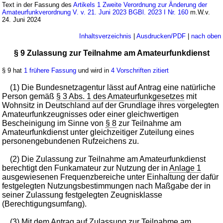
Text in der Fassung des
Artikels 1 Zweite Verordnung zur Änderung der
Amateurfunkverordnung V. v. 21. Juni 2023 BGBl. 2023 I Nr. 160
m.W.v.
24. Juni 2024
Inhaltsverzeichnis
|
Ausdrucken/PDF
|
nach oben
§ 9 Zulassung zur Teilnahme am Amateurfunkdienst
§ 9 hat
1 frühere Fassung
und wird in
4 Vorschriften zitiert
(1) Die Bundesnetzagentur lässt auf Antrag eine natürliche
Person gemäß
§ 3 Abs. 1 des Amateurfunkgesetzes
mit
Wohnsitz in Deutschland auf der Grundlage ihres vorgelegten
Amateurfunkzeugnisses oder einer gleichwertigen
Bescheinigung im Sinne von
§ 8
zur Teilnahme am
Amateurfunkdienst unter gleichzeitiger Zuteilung eines
personengebundenen Rufzeichens zu.
(2) Die Zulassung zur Teilnahme am Amateurfunkdienst
berechtigt den Funkamateur zur Nutzung der in
Anlage 1
ausgewiesenen Frequenzbereiche unter Einhaltung der dafür
festgelegten Nutzungsbestimmungen nach Maßgabe der in
seiner Zulassung festgelegten Zeugnisklasse
(Berechtigungsumfang).
(3) Mit dem Antrag auf Zulassung zur Teilnahme am