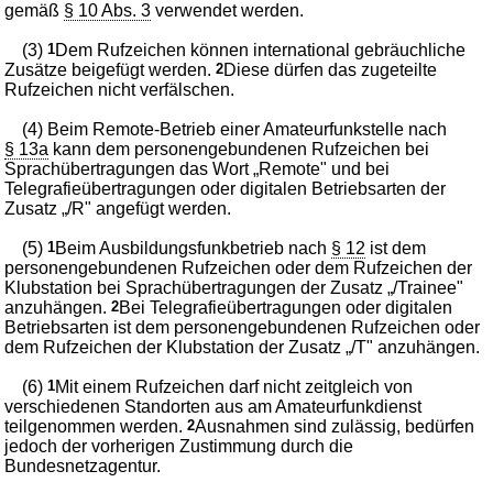
gemäß
§ 10 Abs. 3
verwendet werden.
(3)
1
Dem Rufzeichen können international gebräuchliche
Zusätze beigefügt werden.
2
Diese dürfen das zugeteilte
Rufzeichen nicht verfälschen.
(4) Beim Remote-Betrieb einer Amateurfunkstelle nach
§ 13a
kann dem personengebundenen Rufzeichen bei
Sprachübertragungen das Wort „Remote" und bei
Telegrafieübertragungen oder digitalen Betriebsarten der
Zusatz „/R" angefügt werden.
(5)
1
Beim Ausbildungsfunkbetrieb nach
§ 12
ist dem
personengebundenen Rufzeichen oder dem Rufzeichen der
Klubstation bei Sprachübertragungen der Zusatz „/Trainee"
anzuhängen.
2
Bei Telegrafieübertragungen oder digitalen
Betriebsarten ist dem personengebundenen Rufzeichen oder
dem Rufzeichen der Klubstation der Zusatz „/T" anzuhängen.
(6)
1
Mit einem Rufzeichen darf nicht zeitgleich von
verschiedenen Standorten aus am Amateurfunkdienst
teilgenommen werden.
2
Ausnahmen sind zulässig, bedürfen
jedoch der vorherigen Zustimmung durch die
Bundesnetzagentur.