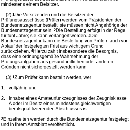
mindestens einem Beisitzer.
(2)
1
Die Vorsitzenden und die Beisitzer der
Prüfungsausschüsse (Prüfer) werden vom Präsidenten der
Bundesnetzagentur bestellt; sie müssen nicht Angehörige der
Bundesnetzagentur sein.
2
Die Bestellung erfolgt in der Regel
für fünf Jahre; sie kann verlängert werden.
3
Die
Bundesnetzagentur kann die Bestellung von Prüfern auch vor
Ablauf der festgelegten Frist aus wichtigem Grund
zurückziehen.
4
Hierzu zählt insbesondere die Besorgnis,
dass eine ordnungsgemäße Wahrnehmung der
Prüfungsaufgaben aus gesundheitlichen oder anderen
Gründen nicht sichergestellt werden kann.
(3)
1
Zum Prüfer kann bestellt werden, wer
1.
volljährig und
2.
Inhaber eines Amateurfunkzeugnisses der Zeugnisklasse
A oder im Besitz eines mindestens gleichwertigen
berufsqualifizierenden Abschlusses ist.
2
Einzelheiten werden durch die Bundesnetzagentur festgelegt
und in ihrem Amtsblatt veröffentlicht.