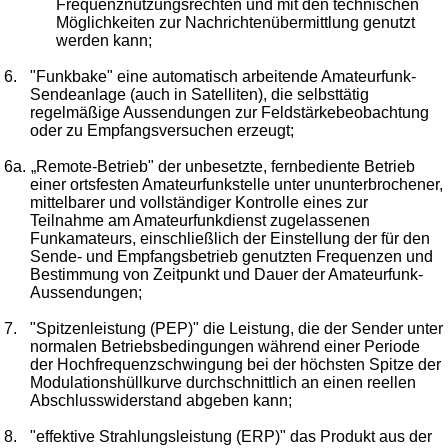
Frequenznutzungsrechten und mit den technischen
Möglichkeiten zur Nachrichtenübermittlung genutzt
werden kann;
6.
"Funkbake" eine automatisch arbeitende Amateurfunk-
Sendeanlage (auch in Satelliten), die selbsttätig
regelmäßige Aussendungen zur Feldstärkebeobachtung
oder zu Empfangsversuchen erzeugt;
6a.
„Remote-Betrieb" der unbesetzte, fernbediente Betrieb
einer ortsfesten Amateurfunkstelle unter ununterbrochener,
mittelbarer und vollständiger Kontrolle eines zur
Teilnahme am Amateurfunkdienst zugelassenen
Funkamateurs, einschließlich der Einstellung der für den
Sende- und Empfangsbetrieb genutzten Frequenzen und
Bestimmung von Zeitpunkt und Dauer der Amateurfunk-
Aussendungen;
7.
"Spitzenleistung (PEP)" die Leistung, die der Sender unter
normalen Betriebsbedingungen während einer Periode
der Hochfrequenzschwingung bei der höchsten Spitze der
Modulationshüllkurve durchschnittlich an einen reellen
Abschlusswiderstand abgeben kann;
8.
"effektive Strahlungsleistung (ERP)" das Produkt aus der