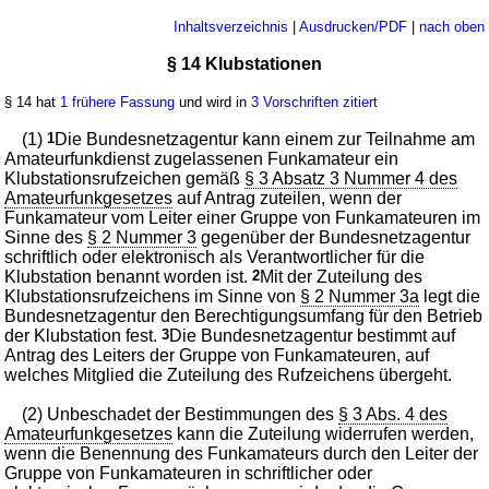
Inhaltsverzeichnis
|
Ausdrucken/PDF
|
nach oben
§ 14 Klubstationen
§ 14 hat
1 frühere Fassung
und wird in
3 Vorschriften zitiert
(1)
1
Die Bundesnetzagentur kann einem zur Teilnahme am
Amateurfunkdienst zugelassenen Funkamateur ein
Klubstationsrufzeichen gemäß
§ 3 Absatz 3 Nummer 4 des
Amateurfunkgesetzes
auf Antrag zuteilen, wenn der
Funkamateur vom Leiter einer Gruppe von Funkamateuren im
Sinne des
§ 2 Nummer 3
gegenüber der Bundesnetzagentur
schriftlich oder elektronisch als Verantwortlicher für die
Klubstation benannt worden ist.
2
Mit der Zuteilung des
Klubstationsrufzeichens im Sinne von
§ 2 Nummer 3a
legt die
Bundesnetzagentur den Berechtigungsumfang für den Betrieb
der Klubstation fest.
3
Die Bundesnetzagentur bestimmt auf
Antrag des Leiters der Gruppe von Funkamateuren, auf
welches Mitglied die Zuteilung des Rufzeichens übergeht.
(2) Unbeschadet der Bestimmungen des
§ 3 Abs. 4 des
Amateurfunkgesetzes
kann die Zuteilung widerrufen werden,
wenn die Benennung des Funkamateurs durch den Leiter der
Gruppe von Funkamateuren in schriftlicher oder