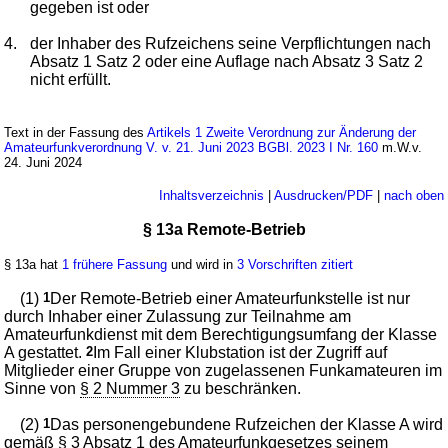
gegeben ist oder
4.
der Inhaber des Rufzeichens seine Verpflichtungen nach
Absatz 1 Satz 2 oder eine Auflage nach Absatz 3 Satz 2
nicht erfüllt.
Text in der Fassung des
Artikels 1 Zweite Verordnung zur Änderung der
Amateurfunkverordnung V. v. 21. Juni 2023 BGBl. 2023 I Nr. 160
m.W.v.
24. Juni 2024
Inhaltsverzeichnis
|
Ausdrucken/PDF
|
nach oben
§ 13a Remote-Betrieb
§ 13a hat
1 frühere Fassung
und wird in
3 Vorschriften zitiert
(1)
1
Der Remote-Betrieb einer Amateurfunkstelle ist nur
durch Inhaber einer Zulassung zur Teilnahme am
Amateurfunkdienst mit dem Berechtigungsumfang der Klasse
A gestattet.
2
Im Fall einer Klubstation ist der Zugriff auf
Mitglieder einer Gruppe von zugelassenen Funkamateuren im
Sinne von
§ 2 Nummer 3
zu beschränken.
(2)
1
Das personengebundene Rufzeichen der Klasse A wird
gemäß
§ 3 Absatz 1 des Amateurfunkgesetzes
seinem