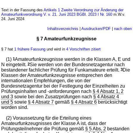
Text in der Fassung des
Artikels 1 Zweite Verordnung zur Änderung der
Amateurfunkverordnung V. v. 21. Juni 2023 BGBl. 2023 I Nr. 160
m.W.v.
24. Juni 2024
Inhaltsverzeichnis
|
Ausdrucken/PDF
|
nach oben
§ 7 Amateurfunkzeugnisse
§ 7 hat
1 frühere Fassung
und wird in
4 Vorschriften zitiert
(1)
1
Amateurfunkzeugnisse werden in die Klassen A, E und
N eingeteilt.
2
Sie werden von der Bundesnetzagentur nach
bestandener fachlicher Prüfung für Funkamateure erteilt.
3
Die
Klassen der Amateurfunkzeugnisse entsprechen den
internationalen Empfehlungen, die von der
Bundesnetzagentur bei der Festlegung der Einzelheiten zu
Prüfungsinhalten und -anforderungen nach
§ 4 Absatz 1, 2
und 3
sowie bei den Zusatzprüfungen nach
§ 4 Absatz 4
und 5
sowie
§ 4 Absatz 7
gemäß
§ 4 Absatz 6
berücksichtigt
worden sind.
(2) Voraussetzung für die Erteilung eines
Amateurfunkzeugnisses der Klasse A ist, dass der
Prüfungsteilnehmer die Prüfung gemäß
§ 5 Abs. 2
bestanden