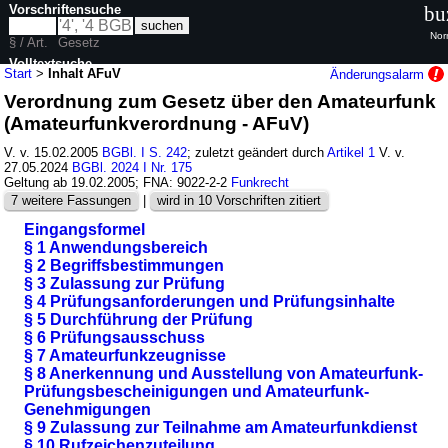
Vorschriftensuche
bu
Nor
§ / Art.
Gesetz
Volltextsuche
Start
>
Inhalt AFuV
Änderungsalarm
Verordnung zum Gesetz über den Amateurfunk
nur in AFuV
(Amateurfunkverordnung - AFuV)
V. v. 15.02.2005
BGBl. I S. 242
; zuletzt geändert durch
Artikel 1
V. v.
27.05.2024
BGBl. 2024 I Nr. 175
Geltung ab 19.02.2005; FNA: 9022-2-2
Funkrecht
7 weitere Fassungen
|
wird in 10 Vorschriften zitiert
Eingangsformel
§ 1 Anwendungsbereich
§ 2 Begriffsbestimmungen
§ 3 Zulassung zur Prüfung
§ 4 Prüfungsanforderungen und Prüfungsinhalte
§ 5 Durchführung der Prüfung
§ 6 Prüfungsausschuss
§ 7 Amateurfunkzeugnisse
§ 8 Anerkennung und Ausstellung von Amateurfunk-
Prüfungsbescheinigungen und Amateurfunk-
Genehmigungen
§ 9 Zulassung zur Teilnahme am Amateurfunkdienst
§ 10 Rufzeichenzuteilung