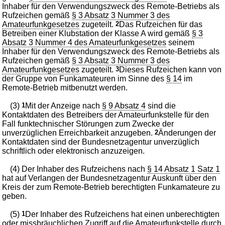
Inhaber für den Verwendungszweck des Remote-Betriebs als
Rufzeichen gemäß
§ 3 Absatz 3 Nummer 3 des
Amateurfunkgesetzes
zugeteilt.
2
Das Rufzeichen für das
Betreiben einer Klubstation der Klasse A wird gemäß
§ 3
Absatz 3 Nummer 4 des Amateurfunkgesetzes
seinem
Inhaber für den Verwendungszweck des Remote-Betriebs als
Rufzeichen gemäß
§ 3 Absatz 3 Nummer 3 des
Amateurfunkgesetzes
zugeteilt.
3
Dieses Rufzeichen kann von
der Gruppe von Funkamateuren im Sinne des
§ 14
im
Remote-Betrieb mitbenutzt werden.
(3)
1
Mit der Anzeige nach
§ 9 Absatz 4
sind die
Kontaktdaten des Betreibers der Amateurfunkstelle für den
Fall funktechnischer Störungen zum Zwecke der
unverzüglichen Erreichbarkeit anzugeben.
2
Änderungen der
Kontaktdaten sind der Bundesnetzagentur unverzüglich
schriftlich oder elektronisch anzuzeigen.
(4) Der Inhaber des Rufzeichens nach
§ 14 Absatz 1 Satz 1
hat auf Verlangen der Bundesnetzagentur Auskunft über den
Kreis der zum Remote-Betrieb berechtigten Funkamateure zu
geben.
(5)
1
Der Inhaber des Rufzeichens hat einen unberechtigten
oder missbräuchlichen Zugriff auf die Amateurfunkstelle durch