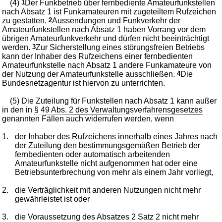
(4)
1
Der Funkbetrieb über fernbediente Amateurfunkstellen
nach Absatz 1 ist Funkamateuren mit zugeteiltem Rufzeichen
zu gestatten.
2
Aussendungen und Funkverkehr der
Amateurfunkstellen nach Absatz 1 haben Vorrang vor dem
übrigen Amateurfunkverkehr und dürfen nicht beeinträchtigt
werden.
3
Zur Sicherstellung eines störungsfreien Betriebs
kann der Inhaber des Rufzeichens einer fernbedienten
Amateurfunkstelle nach Absatz 1 andere Funkamateure von
der Nutzung der Amateurfunkstelle ausschließen.
4
Die
Bundesnetzagentur ist hiervon zu unterrichten.
(5) Die Zuteilung für Funkstellen nach Absatz 1 kann außer
in den in
§ 49 Abs. 2 des Verwaltungsverfahrensgesetzes
genannten Fällen auch widerrufen werden, wenn
1.
der Inhaber des Rufzeichens innerhalb eines Jahres nach
der Zuteilung den bestimmungsgemäßen Betrieb der
fernbedienten oder automatisch arbeitenden
Amateurfunkstelle nicht aufgenommen hat oder eine
Betriebsunterbrechung von mehr als einem Jahr vorliegt,
2.
die Verträglichkeit mit anderen Nutzungen nicht mehr
gewährleistet ist oder
3.
die Voraussetzung des Absatzes 2 Satz 2 nicht mehr