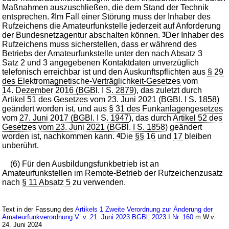
Maßnahmen auszuschließen, die dem Stand der Technik
entsprechen.
2
Im Fall einer Störung muss der Inhaber des
Rufzeichens die Amateurfunkstelle jederzeit auf Anforderung
der Bundesnetzagentur abschalten können.
3
Der Inhaber des
Rufzeichens muss sicherstellen, dass er während des
Betriebs der Amateurfunkstelle unter den nach Absatz 3
Satz 2 und 3 angegebenen Kontaktdaten unverzüglich
telefonisch erreichbar ist und den Auskunftspflichten aus
§ 29
des Elektromagnetische-Verträglichkeit-Gesetzes
vom
14. Dezember 2016 (BGBl. I S. 2879
), das zuletzt durch
Artikel 51 des Gesetzes vom 23. Juni 2021 (BGBl. I S. 1858
)
geändert worden ist, und aus
§ 31 des Funkanlagengesetzes
vom
27. Juni 2017 (BGBl. I S. 1947
), das durch
Artikel 52 des
Gesetzes vom 23. Juni 2021 (BGBl. I S. 1858
) geändert
worden ist, nachkommen kann.
4
Die
§§ 16
und
17
bleiben
unberührt.
(6) Für den Ausbildungsfunkbetrieb ist an
Amateurfunkstellen im Remote-Betrieb der Rufzeichenzusatz
nach
§ 11 Absatz 5
zu verwenden.
Text in der Fassung des
Artikels 1 Zweite Verordnung zur Änderung der
Amateurfunkverordnung V. v. 21. Juni 2023 BGBl. 2023 I Nr. 160
m.W.v.
24. Juni 2024