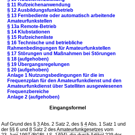
§ 11 Rufzeichenanwendung
§ 12 Ausbildungsfunkbetrieb
§ 13 Fernbediente oder automatisch arbeitende
Amateurfunkstellen
§ 13a Remote-Betrieb
§ 14 Klubstationen
§ 15 Rufzeichenliste
§ 16 Technische und betriebliche
Rahmenbedingungen für Amateurfunkstellen
§ 17 Störungen und Maßnahmen bei Störungen
§ 18 (aufgehoben)
§ 19 Übergangsregelungen
§ 20 (aufgehoben)
Anlage 1 Nutzungsbedingungen für die im
Frequenzplan für den Amateurfunkdienst und den
Amateurfunkdienst über Satelliten ausgewiesenen
Frequenzbereiche
Anlage 2 (aufgehoben)
Eingangsformel
Auf Grund des §
3
Abs. 2 Satz 2, des §
4
Abs. 1 Satz 1 und
der §§
6
und
8
Satz 2 des
Amateurfunkgesetzes
vom
23. Juni 1997 (BGBl. I S. 1494
), die durch Artikel 229 der