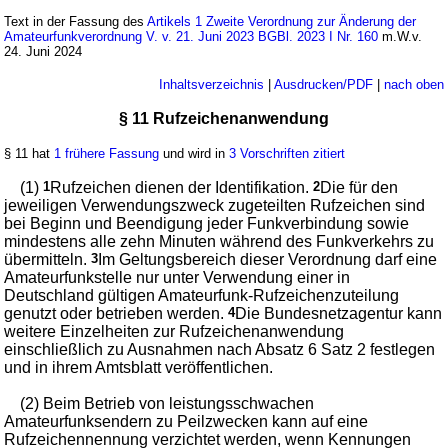
Text in der Fassung des
Artikels 1 Zweite Verordnung zur Änderung der
Amateurfunkverordnung V. v. 21. Juni 2023 BGBl. 2023 I Nr. 160
m.W.v.
24. Juni 2024
Inhaltsverzeichnis
|
Ausdrucken/PDF
|
nach oben
§ 11 Rufzeichenanwendung
§ 11 hat
1 frühere Fassung
und wird in
3 Vorschriften zitiert
(1)
1
Rufzeichen dienen der Identifikation.
2
Die für den
jeweiligen Verwendungszweck zugeteilten Rufzeichen sind
bei Beginn und Beendigung jeder Funkverbindung sowie
mindestens alle zehn Minuten während des Funkverkehrs zu
übermitteln.
3
Im Geltungsbereich dieser Verordnung darf eine
Amateurfunkstelle nur unter Verwendung einer in
Deutschland gültigen Amateurfunk-Rufzeichenzuteilung
genutzt oder betrieben werden.
4
Die Bundesnetzagentur kann
weitere Einzelheiten zur Rufzeichenanwendung
einschließlich zu Ausnahmen nach Absatz 6 Satz 2 festlegen
und in ihrem Amtsblatt veröffentlichen.
(2) Beim Betrieb von leistungsschwachen
Amateurfunksendern zu Peilzwecken kann auf eine
Rufzeichennennung verzichtet werden, wenn Kennungen