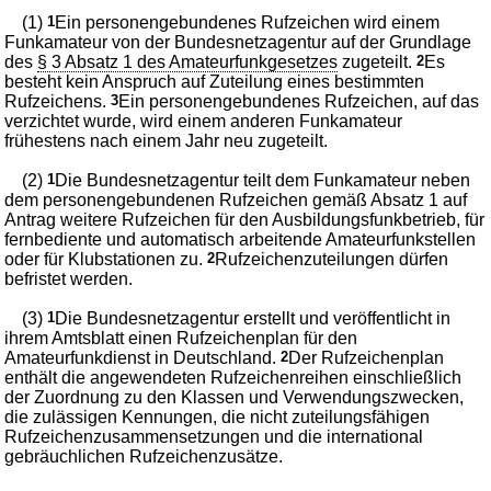
(1)
1
Ein personengebundenes Rufzeichen wird einem
Funkamateur von der Bundesnetzagentur auf der Grundlage
des
§ 3 Absatz 1 des Amateurfunkgesetzes
zugeteilt.
2
Es
besteht kein Anspruch auf Zuteilung eines bestimmten
Rufzeichens.
3
Ein personengebundenes Rufzeichen, auf das
verzichtet wurde, wird einem anderen Funkamateur
frühestens nach einem Jahr neu zugeteilt.
(2)
1
Die Bundesnetzagentur teilt dem Funkamateur neben
dem personengebundenen Rufzeichen gemäß Absatz 1 auf
Antrag weitere Rufzeichen für den Ausbildungsfunkbetrieb, für
fernbediente und automatisch arbeitende Amateurfunkstellen
oder für Klubstationen zu.
2
Rufzeichenzuteilungen dürfen
befristet werden.
(3)
1
Die Bundesnetzagentur erstellt und veröffentlicht in
ihrem Amtsblatt einen Rufzeichenplan für den
Amateurfunkdienst in Deutschland.
2
Der Rufzeichenplan
enthält die angewendeten Rufzeichenreihen einschließlich
der Zuordnung zu den Klassen und Verwendungszwecken,
die zulässigen Kennungen, die nicht zuteilungsfähigen
Rufzeichenzusammensetzungen und die international
gebräuchlichen Rufzeichenzusätze.