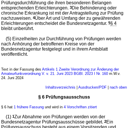
Prüfungsdurchführung die ihren besonderen Belangen
entsprechenden Erleichterungen.
3
Die Behinderung oder
chronische Erkrankung ist mit der Antragstellung zur Prüfung
nachzuweisen.
4
Über Art und Umfang der zu gewährenden
Erleichterungen entscheidet die Bundesnetzagentur.
5
§ 4
bleibt unberührt.
(5) Einzelheiten zur Durchführung von Prüfungen werden
nach Anhörung der betroffenen Kreise von der
Bundesnetzagentur festgelegt und in ihrem Amtsblatt
veröffentlicht.
Text in der Fassung des
Artikels 1 Zweite Verordnung zur Änderung der
Amateurfunkverordnung V. v. 21. Juni 2023 BGBl. 2023 I Nr. 160
m.W.v.
24. Juni 2024
Inhaltsverzeichnis
|
Ausdrucken/PDF
|
nach oben
§ 6 Prüfungsausschuss
§ 6 hat
1 frühere Fassung
und wird in
4 Vorschriften zitiert
(1)
1
Zur Abnahme von Prüfungen werden von der
Bundesnetzagentur Prüfungsausschüsse gebildet.
2
Ein
Prüfungsausschuss besteht aus einem Vorsitzenden und