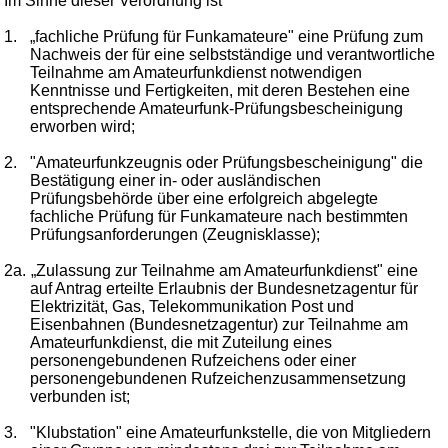
Im Sinne dieser Verordnung ist
1.
„fachliche Prüfung für Funkamateure" eine Prüfung zum
Nachweis der für eine selbstständige und verantwortliche
Teilnahme am Amateurfunkdienst notwendigen
Kenntnisse und Fertigkeiten, mit deren Bestehen eine
entsprechende Amateurfunk-Prüfungsbescheinigung
erworben wird;
2.
"Amateurfunkzeugnis oder Prüfungsbescheinigung" die
Bestätigung einer in- oder ausländischen
Prüfungsbehörde über eine erfolgreich abgelegte
fachliche Prüfung für Funkamateure nach bestimmten
Prüfungsanforderungen (Zeugnisklasse);
2a.
„Zulassung zur Teilnahme am Amateurfunkdienst" eine
auf Antrag erteilte Erlaubnis der Bundesnetzagentur für
Elektrizität, Gas, Telekommunikation Post und
Eisenbahnen (Bundesnetzagentur) zur Teilnahme am
Amateurfunkdienst, die mit Zuteilung eines
personengebundenen Rufzeichens oder einer
personengebundenen Rufzeichenzusammensetzung
verbunden ist;
3.
"Klubstation" eine Amateurfunkstelle, die von Mitgliedern