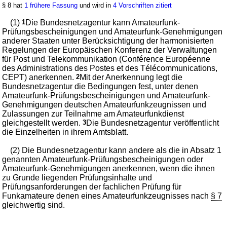
§ 8 hat
1 frühere Fassung
und wird in
4 Vorschriften zitiert
(1)
1
Die Bundesnetzagentur kann Amateurfunk-
Prüfungsbescheinigungen und Amateurfunk-Genehmigungen
anderer Staaten unter Berücksichtigung der harmonisierten
Regelungen der Europäischen Konferenz der Verwaltungen
für Post und Telekommunikation (Conférence Européenne
des Administrations des Postes et des Télécommunications,
CEPT) anerkennen.
2
Mit der Anerkennung legt die
Bundesnetzagentur die Bedingungen fest, unter denen
Amateurfunk-Prüfungsbescheinigungen und Amateurfunk-
Genehmigungen deutschen Amateurfunkzeugnissen und
Zulassungen zur Teilnahme am Amateurfunkdienst
gleichgestellt werden.
3
Die Bundesnetzagentur veröffentlicht
die Einzelheiten in ihrem Amtsblatt.
(2) Die Bundesnetzagentur kann andere als die in Absatz 1
genannten Amateurfunk-Prüfungsbescheinigungen oder
Amateurfunk-Genehmigungen anerkennen, wenn die ihnen
zu Grunde liegenden Prüfungsinhalte und
Prüfungsanforderungen der fachlichen Prüfung für
Funkamateure denen eines Amateurfunkzeugnisses nach
§ 7
gleichwertig sind.