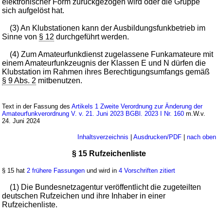
elektronischer Form zurückgezogen wird oder die Gruppe
sich aufgelöst hat.
(3) An Klubstationen kann der Ausbildungsfunkbetrieb im
Sinne von
§ 12
durchgeführt werden.
(4) Zum Amateurfunkdienst zugelassene Funkamateure mit
einem Amateurfunkzeugnis der Klassen E und N dürfen die
Klubstation im Rahmen ihres Berechtigungsumfangs gemäß
§ 9 Abs. 2
mitbenutzen.
Text in der Fassung des
Artikels 1 Zweite Verordnung zur Änderung der
Amateurfunkverordnung V. v. 21. Juni 2023 BGBl. 2023 I Nr. 160
m.W.v.
24. Juni 2024
Inhaltsverzeichnis
|
Ausdrucken/PDF
|
nach oben
§ 15 Rufzeichenliste
§ 15 hat
2 frühere Fassungen
und wird in
4 Vorschriften zitiert
(1) Die Bundesnetzagentur veröffentlicht die zugeteilten
deutschen Rufzeichen und ihre Inhaber in einer
Rufzeichenliste.