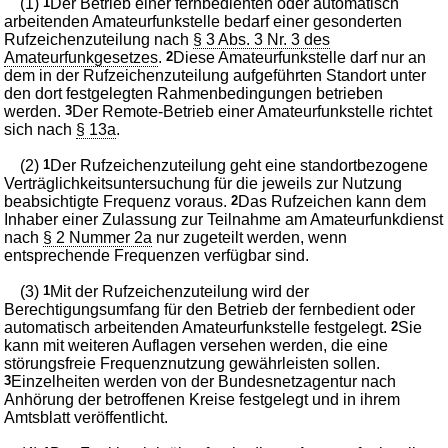
(1)
1
Der Betrieb einer fernbedienten oder automatisch
arbeitenden Amateurfunkstelle bedarf einer gesonderten
Rufzeichenzuteilung nach
§ 3 Abs. 3 Nr. 3 des
Amateurfunkgesetzes
.
2
Diese Amateurfunkstelle darf nur an
dem in der Rufzeichenzuteilung aufgeführten Standort unter
den dort festgelegten Rahmenbedingungen betrieben
werden.
3
Der Remote-Betrieb einer Amateurfunkstelle richtet
sich nach
§ 13a
.
(2)
1
Der Rufzeichenzuteilung geht eine standortbezogene
Verträglichkeitsuntersuchung für die jeweils zur Nutzung
beabsichtigte Frequenz voraus.
2
Das Rufzeichen kann dem
Inhaber einer Zulassung zur Teilnahme am Amateurfunkdienst
nach
§ 2 Nummer 2a
nur zugeteilt werden, wenn
entsprechende Frequenzen verfügbar sind.
(3)
1
Mit der Rufzeichenzuteilung wird der
Berechtigungsumfang für den Betrieb der fernbedient oder
automatisch arbeitenden Amateurfunkstelle festgelegt.
2
Sie
kann mit weiteren Auflagen versehen werden, die eine
störungsfreie Frequenznutzung gewährleisten sollen.
3
Einzelheiten werden von der Bundesnetzagentur nach
Anhörung der betroffenen Kreise festgelegt und in ihrem
Amtsblatt veröffentlicht.