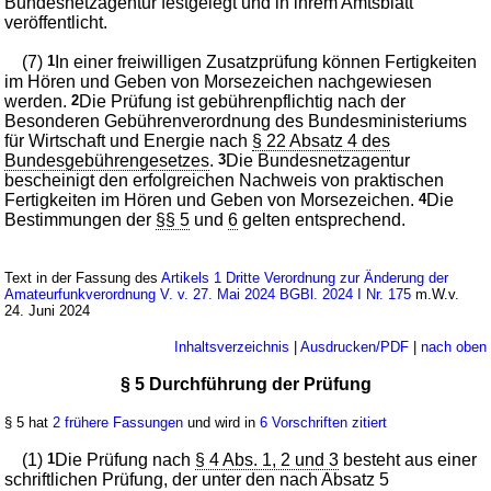
Bundesnetzagentur festgelegt und in ihrem Amtsblatt
veröffentlicht.
(7)
1
In einer freiwilligen Zusatzprüfung können Fertigkeiten
im Hören und Geben von Morsezeichen nachgewiesen
werden.
2
Die Prüfung ist gebührenpflichtig nach der
Besonderen Gebührenverordnung des Bundesministeriums
für Wirtschaft und Energie nach
§ 22 Absatz 4 des
Bundesgebührengesetzes
.
3
Die Bundesnetzagentur
bescheinigt den erfolgreichen Nachweis von praktischen
Fertigkeiten im Hören und Geben von Morsezeichen.
4
Die
Bestimmungen der
§§ 5
und
6
gelten entsprechend.
Text in der Fassung des
Artikels 1 Dritte Verordnung zur Änderung der
Amateurfunkverordnung V. v. 27. Mai 2024 BGBl. 2024 I Nr. 175
m.W.v.
24. Juni 2024
Inhaltsverzeichnis
|
Ausdrucken/PDF
|
nach oben
§ 5 Durchführung der Prüfung
§ 5 hat
2 frühere Fassungen
und wird in
6 Vorschriften zitiert
(1)
1
Die Prüfung nach
§ 4 Abs. 1, 2 und 3
besteht aus einer
schriftlichen Prüfung, der unter den nach Absatz 5