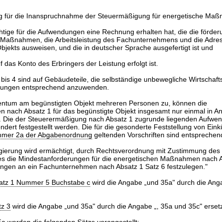
g für die Inanspruchnahme der Steuermäßigung für energetische Maß
chtige für die Aufwendungen eine Rechnung erhalten hat, die die förde
 Maßnahmen, die Arbeitsleistung des Fachunternehmens und die Adre
bjekts ausweisen, und die in deutscher Sprache ausgefertigt ist und
 das Konto des Erbringers der Leistung erfolgt ist.
 bis 4 sind auf Gebäudeteile, die selbständige unbewegliche Wirtschaft
ungen entsprechend anzuwenden.
gentum am begünstigten Objekt mehreren Personen zu, können die
 nach Absatz 1 für das begünstigte Objekt insgesamt nur einmal in A
Die der Steuerermäßigung nach Absatz 1 zugrunde liegenden Aufwe
ondert festgestellt werden. Die für die gesonderte Feststellung von Ein
mmer 2a der Abgabenordnung
geltenden Vorschriften sind entspreche
gierung wird ermächtigt, durch Rechtsverordnung mit Zustimmung de
s die Mindestanforderungen für die energetischen Maßnahmen nach A
ungen an ein Fachunternehmen nach Absatz 1 Satz 6 festzulegen."
Satz 1 Nummer 5 Buchstabe c
wird die Angabe „und 35a" durch die Ang
tz 3
wird die Angabe „und 35a" durch die Angabe „, 35a und 35c" ersetz