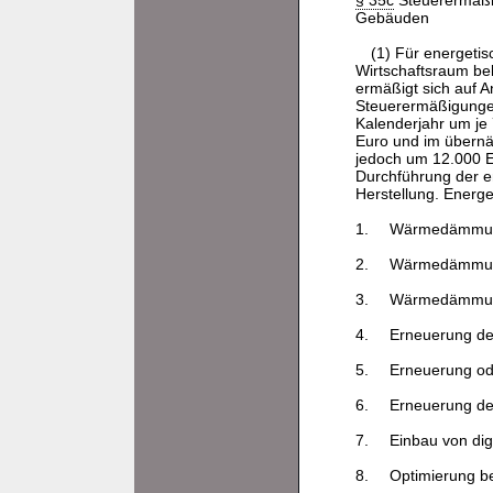
§ 35c
Steuerermäßi
Gebäuden
(1) Für energet
Wirtschaftsraum b
ermäßigt sich auf A
Steuerermäßigunge
Kalenderjahr um je
Euro und im übernä
jedoch um 12.000 Eu
Durchführung der e
Herstellung. Energ
1.
Wärmedämmun
2.
Wärmedämmung
3.
Wärmedämmun
4.
Erneuerung de
5.
Erneuerung od
6.
Erneuerung de
7.
Einbau von dig
8.
Optimierung be