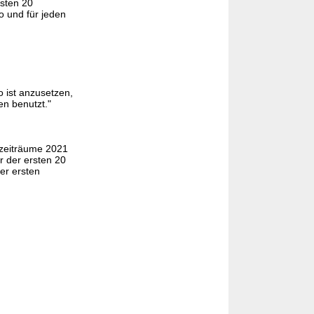
rsten 20
o und für jeden
 ist anzusetzen,
n benutzt."
szeiträume 2021
r der ersten 20
er ersten