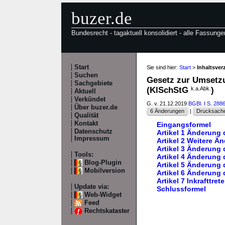
buzer.de
Bundesrecht - tagaktuell konsolidiert - alle Fassunge
Start
Sie sind hier:
Start
>
Inhaltsver
Suchen
Gesetz zur Umsetz
Sachgebiete
(KlSchStG
k.a.Abk.
)
Aktuell
Verkündet
G. v. 21.12.2019
BGBl. I S. 288
Über buzer.de
6 Änderungen
|
Drucksache
Qualität
Kontakt
Eingangsformel
Datenschutz
Artikel 1 Änderung
Impressum
Artikel 2 Weitere 
Artikel 3 Änderung
Tools:
Artikel 4 Änderung
Blog-Plugin
Artikel 5 Änderung
Mobilversion
Artikel 6 Änderung
Artikel 7 Inkrafttret
Update via:
Schlussformel
Web-Widget
Feed
Rechtskataster