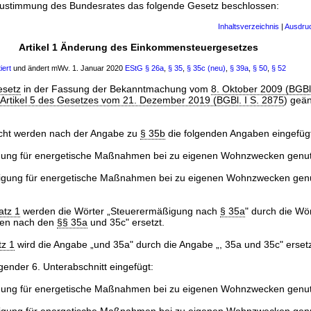
Zustimmung des Bundesrates das folgende Gesetz beschlossen:
Inhaltsverzeichnis
|
Ausdru
Artikel 1 Änderung des Einkommensteuergesetzes
iert
und ändert mWv. 1. Januar 2020
EStG
§ 26a
,
§ 35
,
§ 35c (neu)
,
§ 39a
,
§ 50
,
§ 52
esetz
in der Fassung der Bekanntmachung vom
8. Oktober 2009 (BGBl.
Artikel 5 des Gesetzes vom 21. Dezember 2019 (BGBl. I S. 2875
) geän
sicht werden nach der Angabe zu
§ 35b
die folgenden Angaben eingefüg
ung für energetische Maßnahmen bei zu eigenen Wohnzwecken genu
gung für energetische Maßnahmen bei zu eigenen Wohnzwecken gen
atz 1
werden die Wörter „Steuerermäßigung nach
§ 35a
" durch die Wö
gen nach den
§§ 35a
und 35c" ersetzt.
tz 1
wird die Angabe „und 35a" durch die Angabe „, 35a und 35c" ersetz
gender 6. Unterabschnitt eingefügt:
ung für energetische Maßnahmen bei zu eigenen Wohnzwecken genu