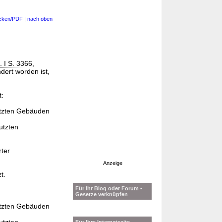
cken/PDF
|
nach oben
 I S. 3366
,
dert worden ist,
t:
tzten Gebäuden
utzten
rter
Anzeige
t.
Für Ihr Blog oder Forum -
Gesetze verknüpfen
tzten Gebäuden