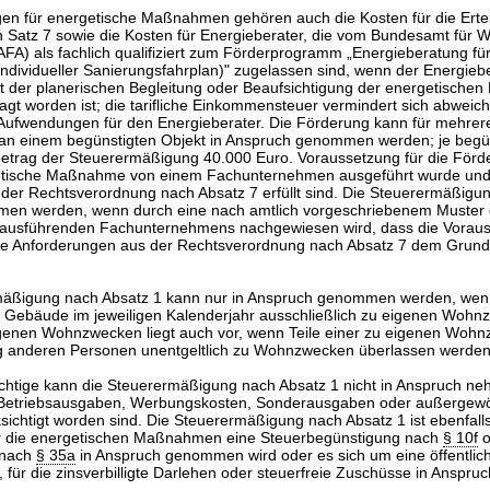
n für energetische Maßnahmen gehören auch die Kosten für die Ertei
Satz 7 sowie die Kosten für Energieberater, die vom Bundesamt für Wi
BAFA) als fachlich qualifiziert zum Förderprogramm „Energieberatung 
individueller Sanierungsfahrplan)" zugelassen sind, wenn der Energieb
mit der planerischen Begleitung oder Beaufsichtigung der energetisch
agt worden ist; die tarifliche Einkommensteuer vermindert sich abweic
Aufwendungen für den Energieberater. Die Förderung kann für mehrer
 einem begünstigten Objekt in Anspruch genommen werden; je begün
betrag der Steuerermäßigung 40.000 Euro. Voraussetzung für die Förde
getische Maßnahme von einem Fachunternehmen ausgeführt wurde und
der Rechtsverordnung nach Absatz 7 erfüllt sind. Die Steuerermäßigu
en werden, wenn durch eine nach amtlich vorgeschriebenem Muster e
 ausführenden Fachunternehmens nachgewiesen wird, dass die Vorau
die Anforderungen aus der Rechtsverordnung nach Absatz 7 dem Grun
rmäßigung nach Absatz 1 kann nur in Anspruch genommen werden, wen
as Gebäude im jeweiligen Kalenderjahr ausschließlich zu eigenen Wohn
genen Wohnzwecken liegt auch vor, wenn Teile einer zu eigenen Woh
 anderen Personen unentgeltlich zu Wohnzwecken überlassen werden
ichtige kann die Steuerermäßigung nach Absatz 1 nicht in Anspruch ne
Betriebsausgaben, Werbungskosten, Sonderausgaben oder außergewö
ichtigt worden sind. Die Steuerermäßigung nach Absatz 1 ist ebenfalls
r die energetischen Maßnahmen eine Steuerbegünstigung nach
§ 10f
o
 nach
§ 35a
in Anspruch genommen wird oder es sich um eine öffentlich
für die zinsverbilligte Darlehen oder steuerfreie Zuschüsse in Ansp