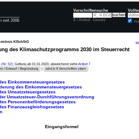
Vorschriftensuche
Vollt
§ / Artikel
Gesetz
n seit 2006
nu
zeichnis KlSchStG
Ma
ung des Klimaschutzprogramms 2030 im Steuerrecht
6
(
Nr. 52
); Geltung ab 01.01.2020, abweichend siehe
Artikel 7
n / Entwurf / Begründung
|
wird in 9 Vorschriften zitiert
 des Einkommensteuergesetzes
Änderung des Einkommensteuergesetzes
 des Umsatzsteuergesetzes
 der Umsatzsteuer-Durchführungsverordnung
 des Personenbeförderungsgesetzes
 des Finanzausgleichsgesetzes
en
Eingangsformel