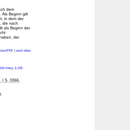
ach dem
Als Beginn gilt
t, in dem der
, die nach
t als Beginn der
cht
haben, der
cken/PDF
|
nach oben
104 (neu)
,
§ 105
 I S. 3366
,
t: