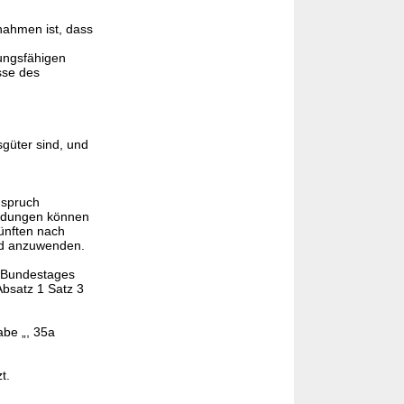
nahmen ist, dass
rungsfähigen
sse des
sgüter sind, und
nspruch
ndungen können
künften nach
nd anzuwenden.
s Bundestages
bsatz 1 Satz 3
abe „, 35a
t.