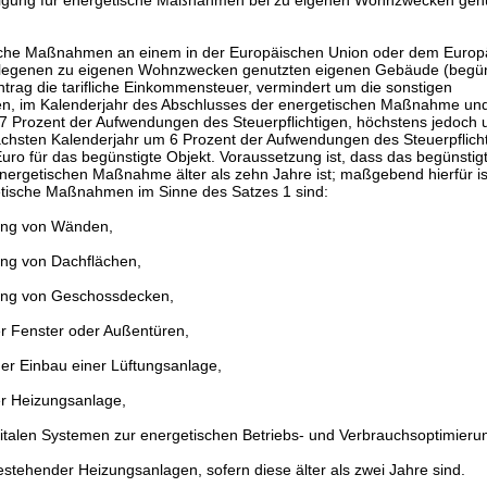
gung für energetische Maßnahmen bei zu eigenen Wohnzwecken gen
ische Maßnahmen an einem in der Europäischen Union oder dem Europ
elegenen zu eigenen Wohnzwecken genutzten eigenen Gebäude (begüns
ntrag die tarifliche Einkommensteuer, vermindert um die sonstigen
n, im Kalenderjahr des Abschlusses der energetischen Maßnahme und
 7 Prozent der Aufwendungen des Steuerpflichtigen, höchstens jedoch 
chsten Kalenderjahr um 6 Prozent der Aufwendungen des Steuerpflich
ro für das begünstigte Objekt. Voraussetzung ist, dass das begünstigt
nergetischen Maßnahme älter als zehn Jahre ist; maßgebend hierfür is
etische Maßnahmen im Sinne des Satzes 1 sind:
g von Wänden,
 von Dachflächen,
g von Geschossdecken,
r Fenster oder Außentüren,
er Einbau einer Lüftungsanlage,
r Heizungsanlage,
italen Systemen zur energetischen Betriebs- und Verbrauchsoptimieru
stehender Heizungsanlagen, sofern diese älter als zwei Jahre sind.