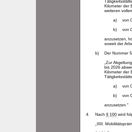
Tätigkeitsstät
Kilometer der 
weiteren volle
a)
von 0
b)
von 
anzusetzen, hö
soweit der Arb
b)
Der Nummer 5 
„Zur Abgeltung
bis 2026 abwei
Kilometer der
Tätigkeitsstätt
a)
von 0
b)
von 
anzusetzen."
4.
Nach
§ 100
wird fol
„XIII. Mobilitätsprä