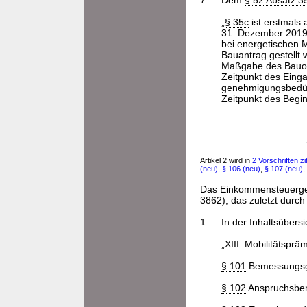
7.
Dem
§ 52 Absatz 3
„
§ 35c
ist erstmals
31. Dezember 2019 
bei energetischen M
Bauantrag gestellt 
Maßgabe des Bauord
Zeitpunkt des Einga
genehmigungsbedürf
Zeitpunkt des Begi
Artikel 2 wird in
2 Vorschriften zit
(neu)
,
§ 106 (neu)
,
§ 107 (neu)
,
Das
Einkommensteuerg
3862), das zuletzt durch
1.
In der Inhaltsüber
„XIII. Mobilitätsprä
§ 101
Bemessungsgr
§ 102
Anspruchsber