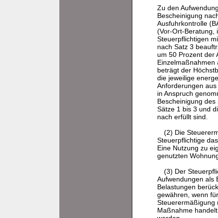
Zu den Aufwendunge
Bescheinigung nach 
Ausfuhrkontrolle (
(Vor-Ort-Beratung, 
Steuerpflichtigen 
nach Satz 3 beauftr
um 50 Prozent der 
Einzelmaßnahmen an
beträgt der Höchst
die jeweilige ener
Anforderungen aus 
in Anspruch genomm
Bescheinigung des
Sätze 1 bis 3 und 
nach erfüllt sind.
(2) Die Steuere
Steuerpflichtige d
Eine Nutzung zu ei
genutzten Wohnung
(3) Der Steuerpfl
Aufwendungen als 
Belastungen berücks
gewähren, wenn fü
Steuerermäßigung
Maßnahme handelt, 