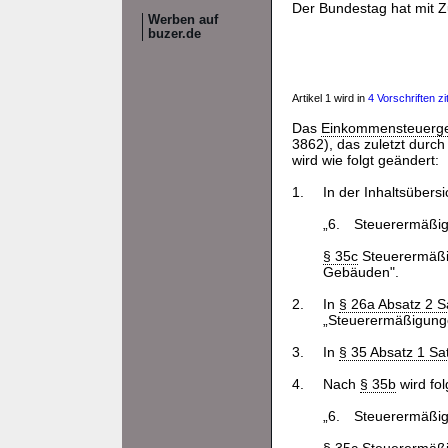
Der Bundestag hat mit 
Werben auf
buzer.de
Artikel 1 wird in
4 Vorschriften zit
Das
Einkommensteuerg
3862), das zuletzt durch
wird wie folgt geändert:
1.
In der Inhaltsüber
„6.
Steuerermäßig
§ 35c
Steuerermäßi
Gebäuden".
2.
In
§ 26a Absatz 2 S
„Steuerermäßigun
3.
In
§ 35 Absatz 1 Sa
4.
Nach
§ 35b
wird fol
„6.
Steuerermäßig