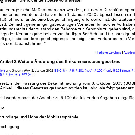
5a
werden die folgenden Sätze vorangestellt:
 auf energetische Maßnahmen anzuwenden, mit deren Durchführung n
begonnen wurde und die vor dem 1. Januar 2030 abgeschlossen sind. 
aßnahmen, für die eine Baugenehmigung erforderlich ist, der Zeitpunk
wird. Bei nicht genehmigungsbedürftigen Vorhaben für solche Vorhaben
nungsrechts der zuständigen Behörde zur Kenntnis zu geben sind, gil
ngs der Kenntnisgabe bei der zuständigen Behörde und für sonstige ni
tige, insbesondere genehmigungs-, anzeige- und verfahrensfreie Vor
nns der Bauausführung."
Inhaltsverzeichnis
|
Ausdru
Artikel 2 Weitere Änderung des Einkommensteuergesetzes
iert
und ändert mWv. 1. Januar 2021
EStG
§ 4
,
§ 9
,
§ 101 (neu)
,
§ 102 (neu)
,
§ 103 (neu)
,
§ 
§ 108 (neu)
,
§ 109 (neu)
esetz
in der Fassung der Bekanntmachung vom
8. Oktober 2009 (BGBl.
 Artikel 1 dieses Gesetzes geändert worden ist, wird wie folgt geändert:
sicht werden nach der Angabe zu
§ 100
die folgenden Angaben eingefüg
mie
undlage und Höhe der Mobilitätsprämie
echtigung