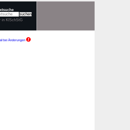
extsuche
r in KlSchStG
il bei Änderungen