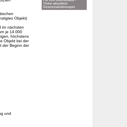
utzten
Für Ihre Internetseite -
Ticker aktuellste
Gesetzesänderungen
äischen
tigtes Objekt)
 im nächsten
um je 14.000
tigen, höchstens
e Objekt bei der
t der Beginn der
ng und