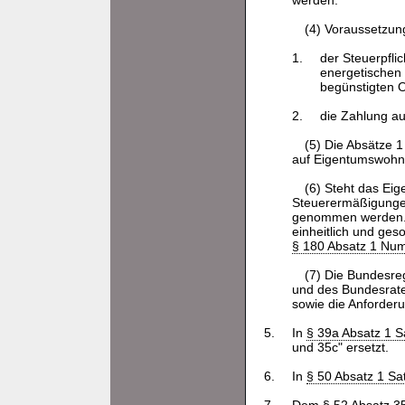
werden.
(4) Voraussetzun
1.
der Steuerpfli
energetischen
begünstigten O
2.
die Zahlung auf
(5) Die Absätze 1
auf Eigentumswohn
(6) Steht das Ei
Steuerermäßigungen
genommen werden. 
einheitlich und ges
§ 180 Absatz 1 Nu
(7) Die Bundesre
und des Bundesrate
sowie die Anforder
5.
In
§ 39a Absatz 1 
und 35c" ersetzt.
6.
In
§ 50 Absatz 1 Sa