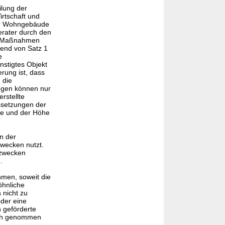
lung der
rtschaft und
für Wohngebäude
erater durch den
en Maßnahmen
hend von Satz 1
e
stigtes Objekt
rung ist, dass
 die
ngen können nur
rstellte
ssetzungen der
de und der Höhe
n der
zwecken nutzt.
nzwecken
.
hmen, soweit die
hnliche
 nicht zu
der eine
 geförderte
ruch genommen