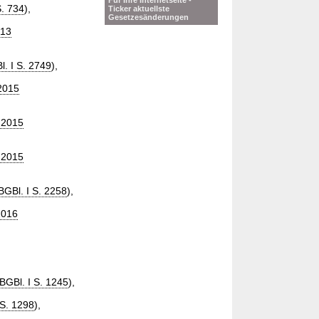
Für Ihre Internetseite -
S. 734
),
Ticker aktuellste
Gesetzesänderungen
013
l. I S. 2749
),
 2015
 2015
 2015
BGBl. I S. 2258
),
2016
BGBl. I S. 1245
),
 S. 1298
),