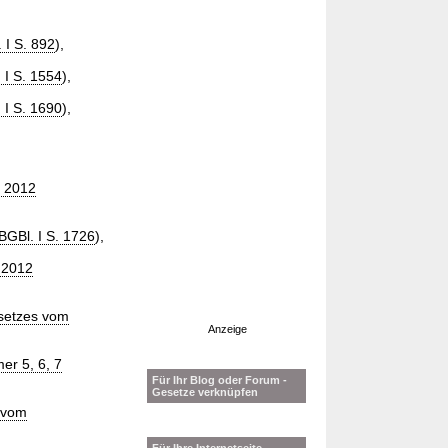
 I S. 892
),
 I S. 1554
),
 I S. 1690
),
r 2012
BGBl. I S. 1726
),
 2012
esetzes vom
Anzeige
er 5, 6, 7
Für Ihr Blog oder Forum -
Gesetze verknüpfen
 vom