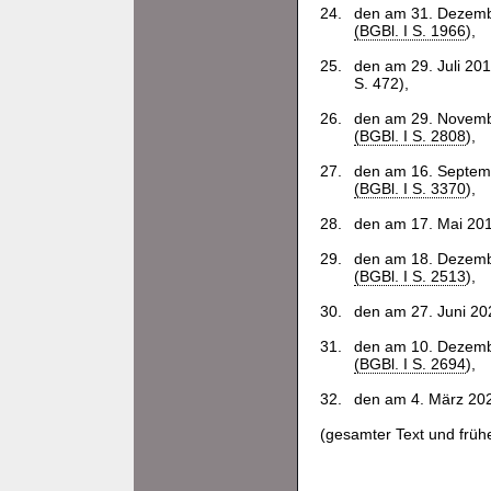
24.
den am 31. Dezembe
(BGBl. I S. 1966
),
25.
den am 29. Juli 201
S. 472),
26.
den am 29. Novembe
(BGBl. I S. 2808
),
27.
den am 16. Septemb
(BGBl. I S. 3370
),
28.
den am 17. Mai 201
29.
den am 18. Dezembe
(BGBl. I S. 2513
),
30.
den am 27. Juni 202
31.
den am 10. Dezembe
(BGBl. I S. 2694
),
32.
den am 4. März 202
(gesamter Text und frü