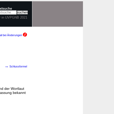
extsuche
r in UVPGNB 2021
il bei Änderungen
→
Schlussformel
nd der Wortlaut
Fassung bekannt