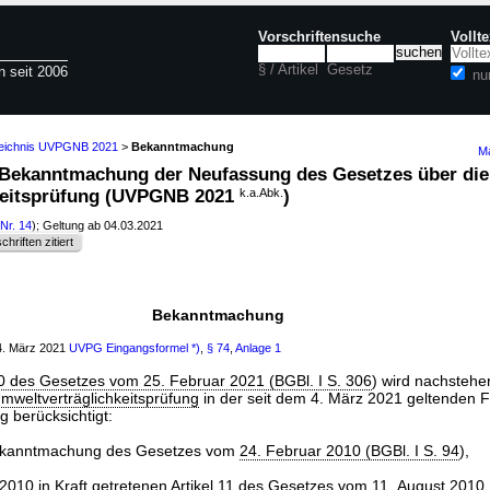
Vorschriftensuche
Vollt
§ / Artikel
Gesetz
n seit 2006
nu
zeichnis UVPGNB 2021
>
Bekanntmachung
Ma
Bekanntmachung der Neufassung des Gesetzes über die
keitsprüfung (UVPGNB 2021
k.a.Abk.
)
Nr. 14
); Geltung ab 04.03.2021
chriften zitiert
Bekanntmachung
4. März 2021
UVPG
Eingangsformel *)
,
§ 74
,
Anlage 1
10 des Gesetzes vom 25. Februar 2021 (BGBl. I S. 306
) wird nachstehe
mweltverträglichkeitsprüfung
in der seit dem 4. März 2021 geltenden 
 berücksichtigt:
ekanntmachung des Gesetzes vom
24. Februar 2010 (BGBl. I S. 94
),
2010 in Kraft getretenen
Artikel 11 des Gesetzes vom 11. August 2010