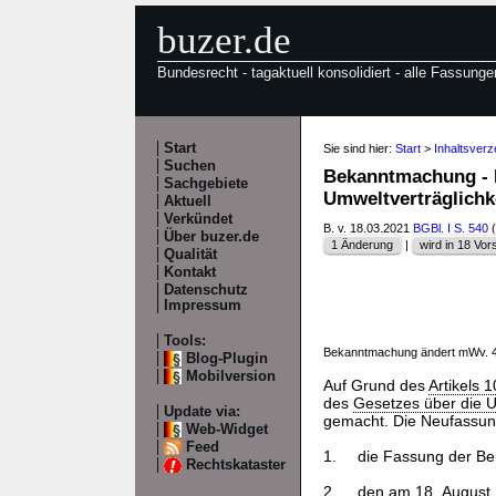
buzer.de
Bundesrecht - tagaktuell konsolidiert - alle Fassunge
Start
Sie sind hier:
Start
>
Inhaltsver
Suchen
Bekanntmachung - 
Sachgebiete
Umweltverträglich
Aktuell
Verkündet
B. v. 18.03.2021
BGBl. I S. 540
(
Über buzer.de
1 Änderung
|
wird in 18 Vors
Qualität
Kontakt
Datenschutz
Impressum
Tools:
Bekanntmachung ändert mWv. 
Blog-Plugin
Mobilversion
Auf Grund des
Artikels 
des
Gesetzes über die U
Update via:
gemacht. Die Neufassung
Web-Widget
Feed
1.
die Fassung der B
Rechtskataster
2.
den am 18. August 