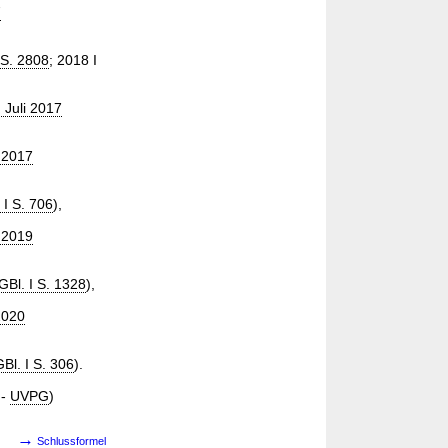
7
 S. 2808
; 2018 I
 Juli 2017
 2017
 I S. 706
),
 2019
GBl. I S. 1328
),
2020
Bl. I S. 306
).
-
UVPG
)
→
Schlussformel