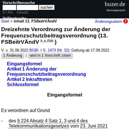
Vorschriftensuche
buzer.de
Normalansicht
§ / Art.
Gesetz
Volltextsuche
Start
>
Inhalt 13. FSBeitrVÄndV
Änderungsalarm
Dreizehnte Verordnung zur Änderung der
nur in 13. FSBeitrVÄndV
Frequenzschutzbeitragsverordnung (13.
FSBeitrVÄndV
k.a.Abk.
)
V. v. 31.08.2022
BGBl. I S. 1473
(
Nr. 32
); Geltung ab 17.09.2022
1 Änderung
|
wird in 1 Vorschrift zitiert
Eingangsformel
Artikel 1 Änderung der
Frequenzschutzbeitragsverordnung
Artikel 2 Inkrafttreten
Schlussformel
Eingangsformel
Es verordnen auf Grund
-
des
§ 224 Absatz 4 Satz 1, 3 und 4 des
Telekommunikationsgesetzes
vom
23. Juni 2021