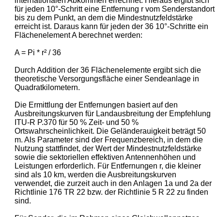
internationalen Abkommen errechnet. Hieraus ergibt sich
für jeden 10°-Schritt eine Entfernung r vom Senderstandort
bis zu dem Punkt, an dem die Mindestnutzfeldstärke
erreicht ist. Daraus kann für jeden der 36 10°-Schritte ein
Flächenelement A berechnet werden:
A = Pi * r² / 36
Durch Addition der 36 Flächenelemente ergibt sich die
theoretische Versorgungsfläche einer Sendeanlage in
Quadratkilometern.
Die Ermittlung der Entfernungen basiert auf den
Ausbreitungskurven für Landausbreitung der Empfehlung
ITU-R P.370 für 50 % Zeit- und 50 %
Ortswahrscheinlichkeit. Die Geländerauigkeit beträgt 50
m. Als Parameter sind der Frequenzbereich, in dem die
Nutzung stattfindet, der Wert der Mindestnutzfeldstärke
sowie die sektoriellen effektiven Antennenhöhen und
Leistungen erforderlich. Für Entfernungen r, die kleiner
sind als 10 km, werden die Ausbreitungskurven
verwendet, die zurzeit auch in den Anlagen 1a und 2a der
Richtlinie 176 TR 22 bzw. der Richtlinie 5 R 22 zu finden
sind.