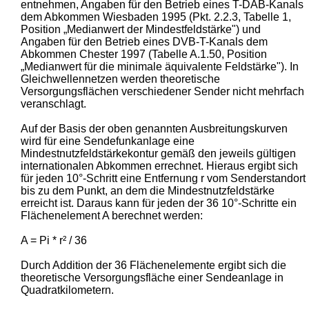
entnehmen, Angaben für den Betrieb eines T-DAB-Kanals
dem Abkommen Wiesbaden 1995 (Pkt. 2.2.3, Tabelle 1,
Position „Medianwert der Mindestfeldstärke") und
Angaben für den Betrieb eines DVB-T-Kanals dem
Abkommen Chester 1997 (Tabelle A.1.50, Position
„Medianwert für die minimale äquivalente Feldstärke"). In
Gleichwellennetzen werden theoretische
Versorgungsflächen verschiedener Sender nicht mehrfach
veranschlagt.
Auf der Basis der oben genannten Ausbreitungskurven
wird für eine Sendefunkanlage eine
Mindestnutzfeldstärkekontur gemäß den jeweils gültigen
internationalen Abkommen errechnet. Hieraus ergibt sich
für jeden 10°-Schritt eine Entfernung r vom Senderstandort
bis zu dem Punkt, an dem die Mindestnutzfeldstärke
erreicht ist. Daraus kann für jeden der 36 10°-Schritte ein
Flächenelement A berechnet werden:
A = Pi * r² / 36
Durch Addition der 36 Flächenelemente ergibt sich die
theoretische Versorgungsfläche einer Sendeanlage in
Quadratkilometern.