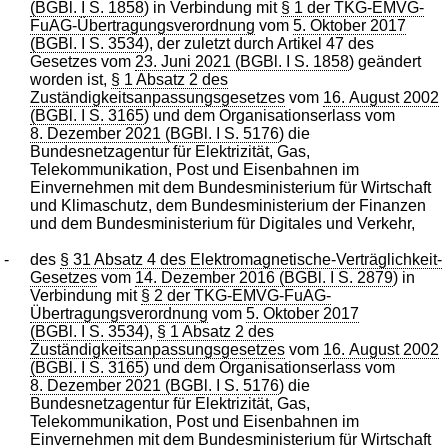
(BGBl. I S. 1858
) in Verbindung mit
§ 1 der TKG-EMVG-
FuAG-Übertragungsverordnung
vom
5. Oktober 2017
(BGBl. I S. 3534
), der zuletzt durch Artikel 47 des
Gesetzes vom
23. Juni 2021 (BGBl. I S. 1858
) geändert
worden ist,
§ 1 Absatz 2 des
Zuständigkeitsanpassungsgesetzes
vom
16. August 2002
(BGBl. I S. 3165
) und dem Organisationserlass vom
8. Dezember 2021 (BGBl. I S. 5176
) die
Bundesnetzagentur für Elektrizität, Gas,
Telekommunikation, Post und Eisenbahnen im
Einvernehmen mit dem Bundesministerium für Wirtschaft
und Klimaschutz, dem Bundesministerium der Finanzen
und dem Bundesministerium für Digitales und Verkehr,
-
des
§ 31 Absatz 4 des Elektromagnetische-Verträglichkeit-
Gesetzes
vom
14. Dezember 2016 (BGBl. I S. 2879
) in
Verbindung mit
§ 2 der TKG-EMVG-FuAG-
Übertragungsverordnung
vom
5. Oktober 2017
(BGBl. I S. 3534
),
§ 1 Absatz 2 des
Zuständigkeitsanpassungsgesetzes
vom
16. August 2002
(BGBl. I S. 3165
) und dem Organisationserlass vom
8. Dezember 2021 (BGBl. I S. 5176
) die
Bundesnetzagentur für Elektrizität, Gas,
Telekommunikation, Post und Eisenbahnen im
Einvernehmen mit dem Bundesministerium für Wirtschaft