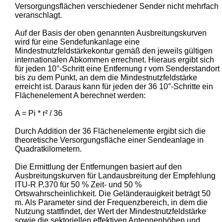
Versorgungsflächen verschiedener Sender nicht mehrfach
veranschlagt.
Auf der Basis der oben genannten Ausbreitungskurven
wird für eine Sendefunkanlage eine
Mindestnutzfeldstärkekontur gemäß den jeweils gültigen
internationalen Abkommen errechnet. Hieraus ergibt sich
für jeden 10°-Schritt eine Entfernung r vom Senderstandort
bis zu dem Punkt, an dem die Mindestnutzfeldstärke
erreicht ist. Daraus kann für jeden der 36 10°-Schritte ein
Flächenelement A berechnet werden:
A = Pi * r² / 36
Durch Addition der 36 Flächenelemente ergibt sich die
theoretische Versorgungsfläche einer Sendeanlage in
Quadratkilometern.
Die Ermittlung der Entfernungen basiert auf den
Ausbreitungskurven für Landausbreitung der Empfehlung
ITU-R P.370 für 50 % Zeit- und 50 %
Ortswahrscheinlichkeit. Die Geländerauigkeit beträgt 50
m. Als Parameter sind der Frequenzbereich, in dem die
Nutzung stattfindet, der Wert der Mindestnutzfeldstärke
sowie die sektoriellen effektiven Antennenhöhen und