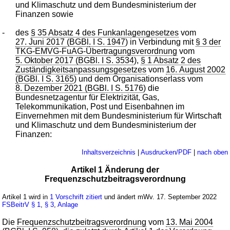
und Klimaschutz und dem Bundesministerium der
Finanzen sowie
-
des
§ 35 Absatz 4 des Funkanlagengesetzes
vom
27. Juni 2017 (BGBl. I S. 1947
) in Verbindung mit
§ 3 der
TKG-EMVG-FuAG-Übertragungsverordnung
vom
5. Oktober 2017 (BGBl. I S. 3534
),
§ 1 Absatz 2 des
Zuständigkeitsanpassungsgesetzes
vom
16. August 2002
(BGBl. I S. 3165
) und dem Organisationserlass vom
8. Dezember 2021 (BGBl. I S. 5176
) die
Bundesnetzagentur für Elektrizität, Gas,
Telekommunikation, Post und Eisenbahnen im
Einvernehmen mit dem Bundesministerium für Wirtschaft
und Klimaschutz und dem Bundesministerium der
Finanzen:
Inhaltsverzeichnis
|
Ausdrucken/PDF
|
nach oben
Artikel 1 Änderung der
Frequenzschutzbeitragsverordnung
Artikel 1 wird in
1 Vorschrift zitiert
und ändert mWv. 17. September 2022
FSBeitrV
§ 1
,
§ 3
,
Anlage
Die
Frequenzschutzbeitragsverordnung
vom
13. Mai 2004