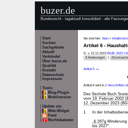
buzer.de
Bundesrecht - tagaktuell konsolidiert - alle Fassunge
Start
Sie sind hier:
Start
>
Inhaltsver
Suchen
Artikel 6 - Hausha
Sachgebiete
Aktuell
G. v. 22.12.2023
BGBl. 2023 I N
Verkündet
8 Änderungen
|
Drucksache
Über buzer.de
Qualität
←
Artikel 5
Kontakt
Datenschutz
Impressum
Artikel 6 wird in
2 Vorschriften zit
Tools:
Blog-Plugin
Das
Sechste Buch Sozia
Mobilversion
vom
19. Februar 2002 (B
12. Dezember 2023 (BGB
Update via:
Web-Widget
1.
In der Inhaltsübers
Feed
Rechtskataster
„
§ 287g
Minderung 
bis 2027".