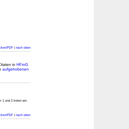
cken/PDF
|
nach oben
Zitaten in
HFinG
in
aufgehobenen
r 1 und 2 treten am
cken/PDF
|
nach oben