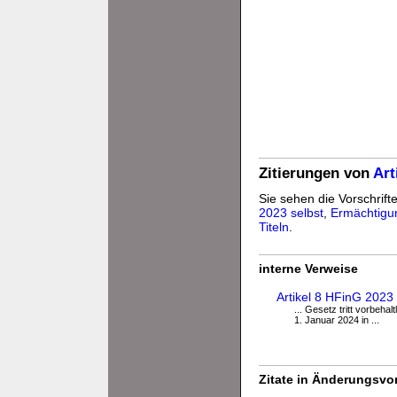
Zitierungen von
Art
Sie sehen die Vorschrifte
2023 selbst
,
Ermächtigu
Titeln
.
interne Verweise
Artikel 8 HFinG 2023 
... Gesetz tritt vorbeha
1. Januar 2024 in ...
Zitate in Änderungsvor