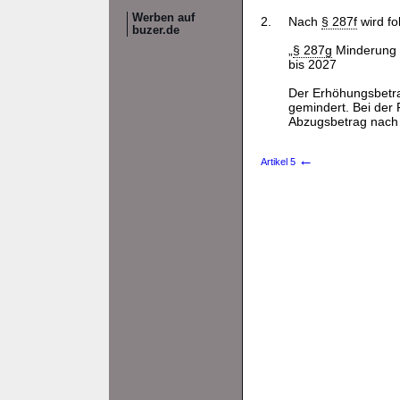
Werben auf
2.
Nach
§ 287f
wird f
buzer.de
„
§ 287g
Minderung 
bis 2027
Der Erhöhungsbetr
gemindert. Bei der
Abzugsbetrag nach S
←
Artikel 5