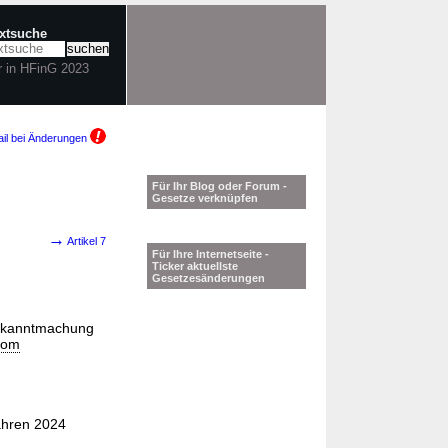
extsuche
r in HFinG 2023
il bei Änderungen
Für Ihr Blog oder Forum -
Gesetze verknüpfen
→
Artikel 7
Für Ihre Internetseite -
Ticker aktuellste
Gesetzesänderungen
Bekanntmachung
vom
ahren 2024