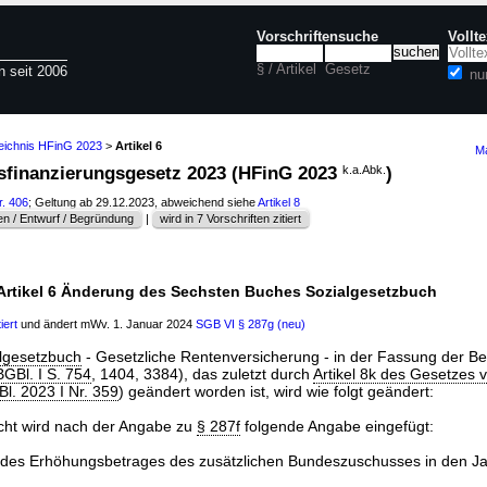
Vorschriftensuche
Vollt
§ / Artikel
Gesetz
n seit 2006
nu
zeichnis HFinG 2023
>
Artikel 6
Ma
ltsfinanzierungsgesetz 2023 (HFinG 2023
k.a.Abk.
)
r. 406
; Geltung ab 29.12.2023, abweichend siehe
Artikel 8
n / Entwurf / Begründung
|
wird in 7 Vorschriften zitiert
Artikel 6 Änderung des Sechsten Buches Sozialgesetzbuch
iert
und ändert mWv. 1. Januar 2024
SGB VI
§ 287g (neu)
lgesetzbuch
- Gesetzliche Rentenversicherung - in der Fassung der 
GBl. I S. 754
, 1404, 3384), das zuletzt durch
Artikel 8k des Gesetzes 
l. 2023 I Nr. 359
) geändert worden ist, wird wie folgt geändert:
icht wird nach der Angabe zu
§ 287f
folgende Angabe eingefügt:
des Erhöhungsbetrages des zusätzlichen Bundeszuschusses in den J