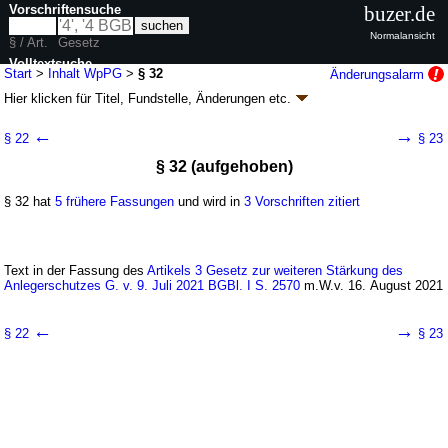
Vorschriftensuche
buzer.de
Normalansicht
§ / Art.
Gesetz
Volltextsuche
Start
>
Inhalt WpPG
>
§ 32
Änderungsalarm
Hier klicken für
Titel, Fundstelle, Änderungen
etc.
nur in WpPG
§ 32 - Wertpapierprospektgesetz (WpPG)
←
→
§ 22
§ 23
Artikel 1 G. v. 22.06.2005
BGBl. I S. 1698
; zuletzt geändert durch
Artikel 18
§ 32 (aufgehoben)
G. v. 04.02.2026
BGBl. 2026 I Nr. 33
Geltung ab 01.07.2005; FNA: 4110-9
Börsenvorschriften
§ 32 hat
5 frühere Fassungen
und wird in
3 Vorschriften zitiert
37 weitere Fassungen
|
Drucksachen / Entwurf / Begründung
|
wird in 109 Vorschriften zitiert
Abschnitt 5 Sonstige Vorschriften
Text in der Fassung des
Artikels 3 Gesetz zur weiteren Stärkung des
Anlegerschutzes G. v. 9. Juli 2021 BGBl. I S. 2570
m.W.v. 16. August 2021
←
→
§ 22
§ 23