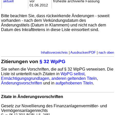
aktuell
vor
früheste archivierte Fassung
01.06.2012
Bitte beachten Sie, dass rückwirkende Änderungen - soweit
vorhanden - nach dem Verkündungsdatum des
Änderungstitels (Datum in Klammern) und nicht nach dem
Datum des Inkrafttretens in diese Liste einsortiert sind.
Inhaltsverzeichnis
|
Ausdrucken/PDF
|
nach oben
Zitierungen von
§ 32 WpPG
Sie sehen die Vorschriften, die auf § 32 WpPG verweisen. Die
Liste ist unterteilt nach Zitaten in
WpPG selbst
,
Ermächtigungsgrundlagen
,
anderen geltenden Titeln
,
Änderungsvorschriften
und in
aufgehobenen Titeln
.
Zitate in Änderungsvorschriften
Gesetz zur Novellierung des Finanzanlagenvermittler- und
Vermögensanlagenrechts
G. v. 06.12.2011 BGBl. I S. 2481