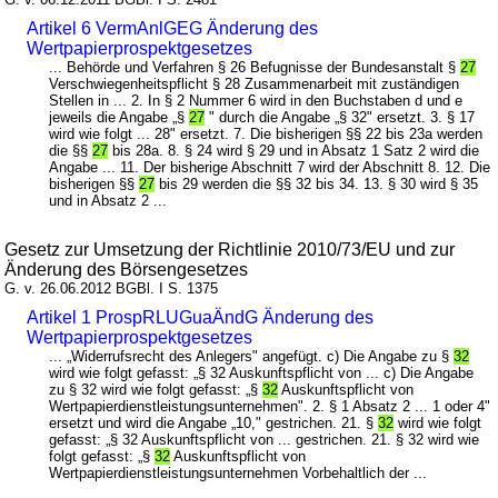
Artikel 6 VermAnlGEG Änderung des
Wertpapierprospektgesetzes
... Behörde und Verfahren § 26 Befugnisse der Bundesanstalt §
27
Verschwiegenheitspflicht § 28 Zusammenarbeit mit zuständigen
Stellen in ... 2. In § 2 Nummer 6 wird in den Buchstaben d und e
jeweils die Angabe „§
27
" durch die Angabe „§ 32" ersetzt. 3. § 17
wird wie folgt ... 28" ersetzt. 7. Die bisherigen §§ 22 bis 23a werden
die §§
27
bis 28a. 8. § 24 wird § 29 und in Absatz 1 Satz 2 wird die
Angabe ... 11. Der bisherige Abschnitt 7 wird der Abschnitt 8. 12. Die
bisherigen §§
27
bis 29 werden die §§ 32 bis 34. 13. § 30 wird § 35
und in Absatz 2 ...
Gesetz zur Umsetzung der Richtlinie 2010/73/EU und zur
Änderung des Börsengesetzes
G. v. 26.06.2012 BGBl. I S. 1375
Artikel 1 ProspRLUGuaÄndG Änderung des
Wertpapierprospektgesetzes
... „Widerrufsrecht des Anlegers" angefügt. c) Die Angabe zu §
32
wird wie folgt gefasst: „§ 32 Auskunftspflicht von ... c) Die Angabe
zu § 32 wird wie folgt gefasst: „§
32
Auskunftspflicht von
Wertpapierdienstleistungsunternehmen". 2. § 1 Absatz 2 ... 1 oder 4"
ersetzt und wird die Angabe „10," gestrichen. 21. §
32
wird wie folgt
gefasst: „§ 32 Auskunftspflicht von ... gestrichen. 21. § 32 wird wie
folgt gefasst: „§
32
Auskunftspflicht von
Wertpapierdienstleistungsunternehmen Vorbehaltlich der ...