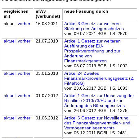
vergleichen
mWv
neue Fassung durch
mit
(verkündet)
aktuell
vorher
16.08.2021
Artikel 3 Gesetz zur weiteren
Stärkung des Anlegerschutzes
vom 09.07.2021 BGBl. I S. 2570
aktuell
vorher
21.07.2019
Artikel 1 Gesetz zur weiteren
Ausführung der EU-
Prospektverordnung und zur
Änderung von
Finanzmarktgesetzen
vom 08.07.2019 BGBl. I S. 1002
aktuell
vorher
03.01.2018
Artikel 24 Zweites
Finanzmarktnovellierungsgesetz (2.
FiMaNoG)
vom 23.06.2017 BGBl. I S. 1693
aktuell
vorher
01.07.2012
Artikel 1 Gesetz zur Umsetzung der
Richtlinie 2010/73/EU und zur
Änderung des Börsengesetzes
vom 26.06.2012 BGBl. I S. 1375
aktuell
vorher
01.06.2012
Artikel 6 Gesetz zur Novellierung
des Finanzanlagenvermittler- und
Vermögensanlagenrechts
vom 06.12.2011 BGBl. I S. 2481